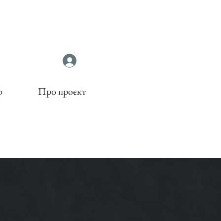
о
Про проєкт