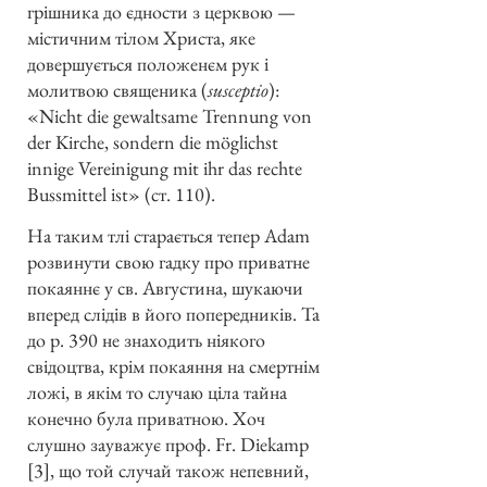
грішника до єдности з церквою —
містичним тілом Христа, яке
довершується положенєм рук і
молитвою священика (
susceptio
):
«Nicht die gewaltsame Trennung von
der Kirche, sondern die möglichst
innige Vereinigung mit ihr das rechte
Bussmittel ist» (ст. 110).
На таким тлі старається тепер Adam
розвинути свою гадку про приватне
покаяннє у св. Августина, шукаючи
вперед слідів в його попередників. Та
до р. 390 не знаходить ніякого
свідоцтва, крім покаяння на смертнім
ложі, в якім то случаю ціла тайна
конечно була приватною. Хоч
слушно зауважує проф. Fr. Diekamp
[3], що той случай також непевний,