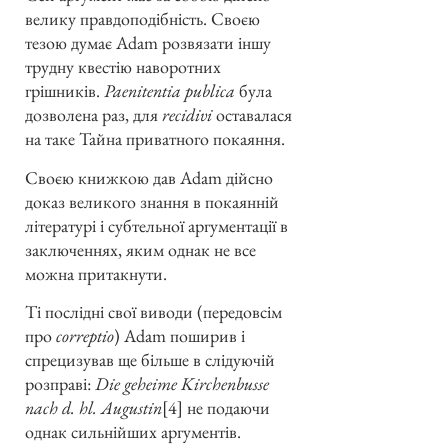
велику правдоподібність. Своєю
тезою думає Adam розвязати іншу
трудну квестію наворотних
грішників.
Paenitentia publica
була
дозволена раз, для
recidivi
оставалася
на таке Тайна приватного покаяння.
Своєю книжкою дав Adam дійсно
доказ великого знання в покаянній
літературі і субтельної аргументації в
заключеннях, яким однак не все
можна притакнути.
Ті послідні свої виводи (передовсім
про
correptio
) Adam поширив і
спрецизував ще більше в слідуючій
розправі:
Die geheime Kirchenbusse
nach d. hl. Augustin
[4] не подаючи
однак сильнійших аргументів.