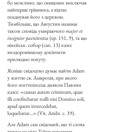
бо можливо, що священик виключав
найперше грішника, а відтак
поєднував його з церквою.
Тимбільше, що Августин називає
також сповідь умираючого
major et
insignior paenitentia
(ep. 151, 9), та що
нікейськ. собор (can. 13) каже
виздоровівшому докінчити
прилюдно покуту.
Ясніше свідоцтво думає найти Adam
у життю св. Амврозія, про якого
його життєписець диякон Павлин
каже: «causas autem criminum, quae
illi confitebatur nulli nisi Domino soli,
apud quem intercedebat,
loquebatur…» (Vit. Ambr. c. 39).
Але Adam сам свідомий, що ті слова
тяжко на цілу Тайну покаяння