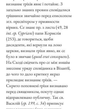
визнаннє гріхів явне і потайне. З
загально знаних провин сповідалися
грішники звичайно перед єпископом
згл. пресвітером у приявности
вірних. Се знане пр. з листа (49, 28
int. ep. Cypriani
) папи Корнелія
(253), де говориться, щоби
дисиденти, які вернули на лоно
церкви, визнали гріхи явно, як се
було в звичаю (
quod erat consequens
).
На Сході свідчить про се між иншім
знесеннє уряду сповідника в Візантії,
до чого то дало критику якраз
прилюдне визнаннє гріхів. —
Скрито поповнені гріхи визнавано
перед священиком, покуту однак
відправлювано публичну. Так св.
Василій (
ep. 199, c. 34
) приписує
чужоложницям (для оминення