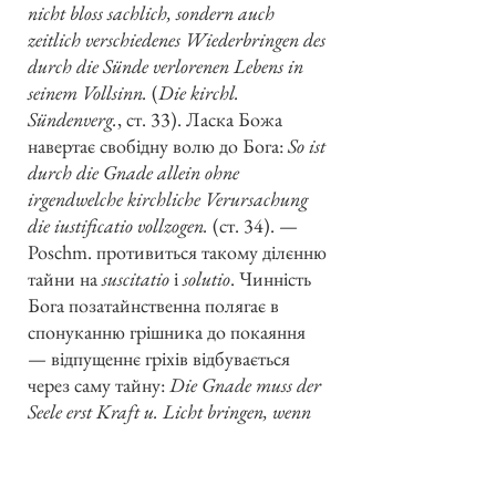
nicht bloss sachlich, sondern auch
zeitlich verschiedenes Wiederbringen des
durch die Sünde verlorenen Lebens in
seinem Vollsinn.
(
Die kirchl.
Sündenverg.
, ст. 33). Ласка Божа
навертає свобідну волю до Бога:
So ist
durch die Gnade allein ohne
irgendwelche kirchliche Verursachung
die iustificatio vollzogen.
(ст. 34). —
Poschm. противиться такому ділєнню
тайни на
suscitatio
і
solutio
. Чинність
Бога позатайнственна полягає в
спонуканню грішника до покаяння
— відпущеннє гріхів відбувається
через саму тайну:
Die Gnade muss der
Seele erst Kraft u. Licht bringen, wenn
sie sich zum Glauben u. zur Busse
aufschwingen soll
(
Die kirchl. Vermittl.
ст. 14). Річ ясна, що тоді тільки через