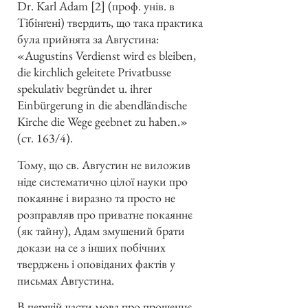
Dr. Karl Adam [2] (проф. унів. в
Тібінґені) твердить, що така практика
була прийнята за Августина:
«Augustins Verdienst wird es bleiben,
die kirchlich geleitete Privatbusse
spekulativ begründet u. ihrer
Einbürgerung in die abendländische
Kirche die Wege geebnet zu haben.»
(ст. 163/4).
Тому, що св. Августин не виложив
ніде систематично цілої науки про
покаяннє і виразно та просто не
розправляв про приватне покаяннє
(як тайну), Адам змушений брати
докази на се з інших побічних
тверджень і оповіданих фактів у
письмах Августина.
В першій части мова про прощеннє