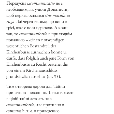
Передусім
excommunicatio
не є
необхідним, як учили Донатисти,
щоб церква осталася
sine macula ac
ruga
. Злі через те саме, що вони в
грісі, вже є поза церквою. А коли
так, то
excommunicatio
в прилюднім
покаянню «keinen notwendigen
wesentlichen Bestandteil der
Kirchenbusse ausmachen könne u.
dürfe, dass folglich auch jene Form von
Kirchenbusse zu Recht bestehe, die
von einem Kirchenausschluss
grundsätzlich absieht» (ст. 95).
Тим отворена дорога для Тайни
приватного покаяння. Точка тяжести
в цілій тайнї лежить не в
excommunicatio
, але противно в
communio
, т. є. в приведенню