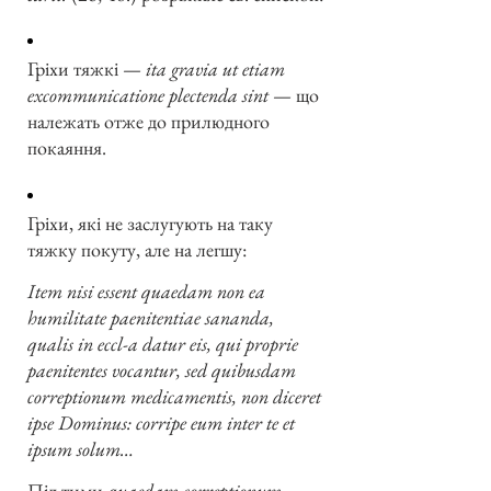
Гріхи тяжкі —
ita gravia ut etiam
excommunicatione plectenda sint
— що
належать отже до прилюдного
покаяння.
Гріхи, які не заслугують на таку
тяжку покуту, але на легшу:
Item nisi essent quaedam non ea
humilitate paenitentiae sananda,
qualis in eccl-a datur eis, qui proprie
paenitentes vocantur, sed quibusdam
correptionum medicamentis, non diceret
ipse Dominus: corripe eum inter te et
ipsum solum…
Під тими
quaedam correptionum