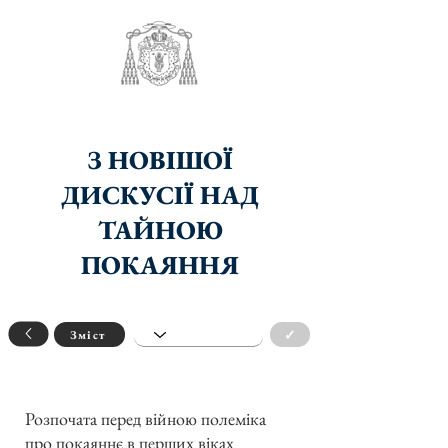
З НОВІШОЇ
ДИСКУСІЇ НАД
ТАЙНОЮ
ПОКАЯННЯ
✓
Зміст
Розпочата перед війною полеміка
про покаяннє в перших віках