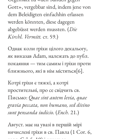
Gott», vergebbar sind, indem jene von
dem Beleidigten einfachhin erlassen
werden könnten, diese dagegen
abgebüsst werden mussten. (
Die
Kirchl. Vermitt.
ст. 59.)
Однак коли гріхи цілого декальогу,
як виказав Adam, належать до публ.
покаяння — тим самим і гріхи проти
ближнього, які в нім містяться[6].
Котрі гріхи є тяжкі, а котрі
простительні, про се свідчить св.
Письмо:
Quae sint autem levia, quae
gravia peccata, non humano, sed divino
sunt pensanda iudicio.
(
Ench.
21.)
Август. має на увазі в першій мірі
вичислені гріхи в св. Павла (1 Cor. 6,