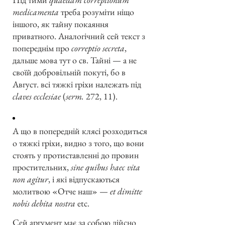
medicamenta
треба розуміти ніщо
іншого, як тайну покаяння
приватного. Аналогічний сей текст з
попереднім про
correptio secreta
,
дальше мова тут о св. Тайні — а не
своїй добровільній покуті, бо в
Август. всі тяжкі гріхи належать під
claves ecclesiae
(
serm.
272, 11).
А що в попередній клясі розходиться
о тяжкі гріхи, видно з того, що вони
стоять у протиставленні до провин
простительних,
sine quibus haec vita
non agitur
, і які відпускаються
молитвою «Отче наш» —
et dimitte
nobis debita nostra
etc.
Сей аргумент має за собою дійсно