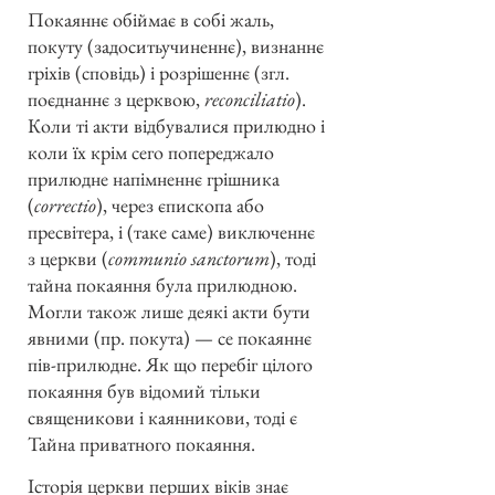
Покаяннє обіймає в собі жаль,
покуту (задоситьучиненнє), визнаннє
гріхів (сповідь) і розрішеннє (згл.
поєднаннє з церквою,
reconciliatio
).
Коли ті акти відбувалися прилюдно і
коли їх крім сего попереджало
прилюдне напімненнє грішника
(
correctio
), через єпископа або
пресвітера, і (таке саме) виключеннє
з церкви (
communio sanctorum
), тоді
тайна покаяння була прилюдною.
Могли також лише деякі акти бути
явними (пр. покута) — се покаяннє
пів-прилюдне. Як що перебіг цілого
покаяння був відомий тільки
священикови і каянникови, тоді є
Тайна приватного покаяння.
Історія церкви перших віків знає