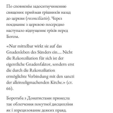
По сповненім задоситьучиненню
священик приймав грішників назад
до церкви (
reconciliatio
). Через
поєднаннє з церквою посередно
наступало відпущеннє гріхів перед
Богом.
«Nur mittelbar wirkt sie auf das
Gnadenleben des Sünders ein…. Nicht
die Rekonziliation für sich ist der
eigentliche Gnadenfaktor, sondern erst
die durch die Rekonziliation
ermöglichte Verbindung mit den sancti
der alleinseligmachenden Kirche.» (ст.
66).
Боротьба з Донатистами принесла
так облегчення покутної дисципліни
як і зпрецизованнє деяких правд.