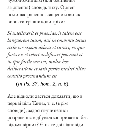
згіршення) сповідь тиху. Оріґен
полишає рішеннє священикови як
визнати грішникови гріхи:
Si intellexerit et praeviderit talem esse
languorem tuum, qui in conventu totius
ecclesiae exponi debeat et curari, ex quo
fortassis et ceteri aedificari poterunt et
tu ipse facile sanari, multa hoc
deliberatione et satis perito medici illius
consilio procurandum est.
(
In Ps. 37, hom. 2, n. 6
).
Але відколи дасться доказати, що в
церкві ціла Тайна, т. є. (крім
сповіди), задоситьучиненнє і
розрішеннє відбувалося приватно без
відома вірних? Є на се дві відповіди.