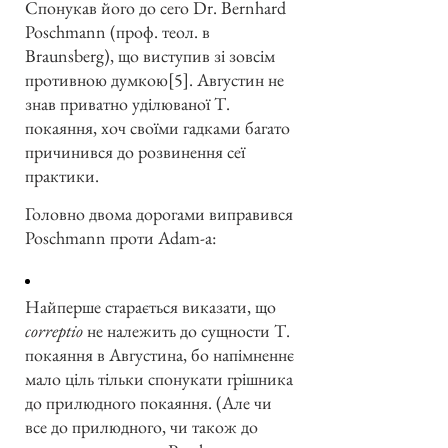
Спонукав його до сего Dr. Bernhard
Poschmann (проф. теол. в
Braunsberg), що виступив зі зовсім
противною думкою[5]. Августин не
знав приватно уділюваної Т.
покаяння, хоч своїми гадками багато
причинився до розвинення сеї
практики.
Головно двома дорогами виправився
Poschmann проти Adam-а:
Найперше старається виказати, що
correptio
не належить до сущности Т.
покаяння в Августина, бо напімненнє
мало ціль тільки спонукати грішника
до прилюдного покаяння. (Але чи
все до прилюдного, чи також до