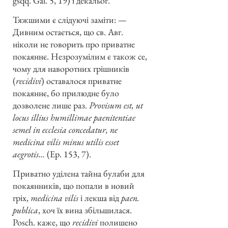
gsqq. Gal. 5, 19) і декальог.
Тяжшими є слідуючі заміти: —
Дивним остається, що св. Авг.
ніколи не говорить про приватне
покаяннє. Незрозумілим є також се,
чому для наворотних грішників
(
recidivi
) оставалося приватне
покаяннє, бо прилюдне було
дозволене лише раз.
Provisum est, ut
locus illius humillimae paenitentiae
semel in ecclesia concedatur, ne
medicina vilis minus utilis esset
aegrotis…
(Ep. 153, 7).
Приватно уділена тайна булаби для
покаянників, що попали в новий
гріх,
medicina vilis
і лекша від
paen.
publica
, хоч їх вина збільшилася.
Posch. каже, що
recidivi
полишено