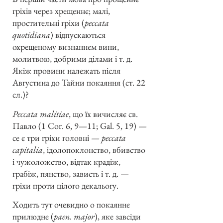
гріхів через хрещеннє; малі,
простительні гріхи (
peccata
quotidiana
) відпускаються
охрещеному визнаннєм вини,
молитвою, добрими ділами і т. д.
Якіж провини належать після
Августина до Тайни покаяння (ст. 22
сл.)?
Peccata malitiae
, що їх вичисляє св.
Павло (1 Cor. 6, 9—11; Gal. 5, 19) —
се є три гріхи головні —
peccata
capitalia
, ідолопоклонство, вбивство
і чужоложство, відтак крадіж,
грабіж, пянство, зависть і т. д. —
гріхи проти цілого декальогу.
Ходить тут очевидно о покаяннє
прилюдне (
paen. major
), яке завсіди