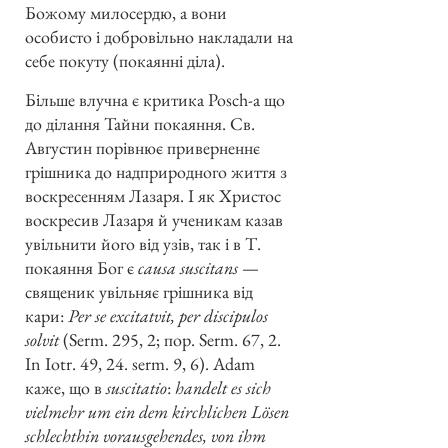
Божому милосердю, а вони
особисто і добровільно накладали на
себе покуту (покаянні діла).
Більше влучна є критика Posch-а що
до ділання Тайни покаяння. Св.
Августин порівнює приверненнє
грішника до надприродного життя з
воскресенням Лазаря. І як Христос
воскресив Лазаря й ученикам казав
увільнити його від узів, так і в Т.
покаяння Бог є
causa suscitans
—
священик увільняє грішника від
кари:
Per se excitatvit, per discipulos
solvit
(Serm. 295, 2; пор. Serm. 67, 2.
In Iotr. 49, 24. serm. 9, 6). Adam
каже, що в
suscitatio
:
handelt es sich
vielmehr um ein dem kirchlichen Lösen
schlechthin vorausgehendes, von ihm