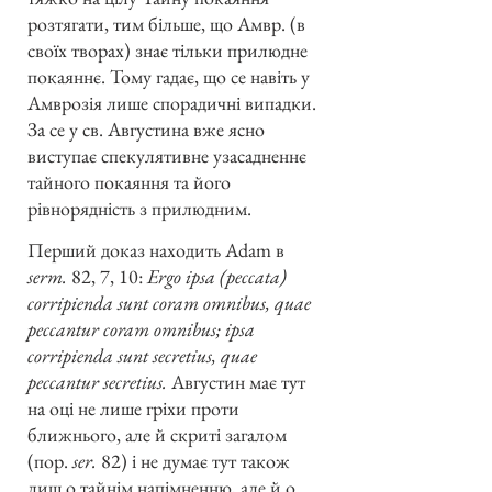
розтягати, тим більше, що Амвр. (в
своїх творах) знає тільки прилюдне
покаяннє. Тому гадає, що се навіть у
Амврозія лише спорадичні випадки.
За се у св. Августина вже ясно
виступає спекулятивне узасадненнє
тайного покаяння та його
рівнорядність з прилюдним.
Перший доказ находить Adam в
serm.
82, 7, 10:
Ergo ipsa (peccata)
corripienda sunt coram omnibus, quae
peccantur coram
omnibus; ipsa
corripienda sunt secretius, quae
peccantur secretius.
Августин має тут
на оці не лише гріхи проти
ближнього, але й скриті загалом
(пор.
ser.
82) і не думає тут також
лиш о тайнім напімненню, але й о