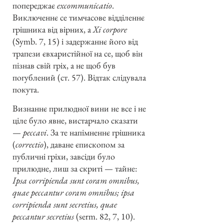
попереджає
excommunicatio
.
Виключеннє се тимчасове відділеннє
грішника від вірних, а
Xi corpore
(Symb. 7, 15) і задержаннє його від
трапези євхаристійної на се, щоб він
пізнав свій гріх, а не щоб був
погублений (ст. 57). Відтак слідувала
покута.
Визнаннє прилюдної вини не все і не
ціле було явне, вистарчало сказати
—
peccavi
. За те напімненнє грішника
(
correctio
), даване єпископом за
публичні гріхи, завсіди було
прилюдне, лиш за скриті — тайне:
Ipsa corripienda sunt coram omnibus,
quae peccantur coram omnibus; ipsa
corripienda sunt secretius, quae
peccantur secretius
(serm. 82, 7, 10).