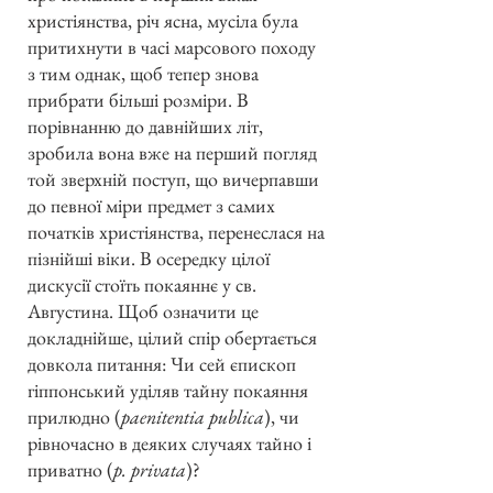
христіянства, річ ясна, мусіла була
притихнути в часі марсового походу
з тим однак, щоб тепер знова
прибрати більші розміри. В
порівнанню до давнійших літ,
зробила вона вже на перший погляд
той зверхній поступ, що вичерпавши
до певної міри предмет з самих
початків христіянства, перенеслася на
пізнійші віки. В осередку цілої
дискусії стоїть покаяннє у св.
Августина. Щоб означити це
докладнійше, цілий спір обертається
довкола питання: Чи сей єпископ
гіппонський уділяв тайну покаяння
прилюдно (
paenitentia publica
), чи
рівночасно в деяких случаях тайно і
приватно (
p. privata
)?