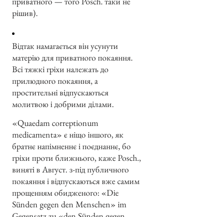
приватного — того Posch. таки не
рішив).
Відтак намагається він усунути
матерію для приватного покаяння.
Всі тяжкі гріхи належать до
прилюдного покаяння, а
простительні відпускаються
молитвою і добрими ділами.
«Quaedam correptionum
medicamenta» є ніщо іншого, як
братнє напімненнє і поєднаннє, бо
гріхи проти ближнього, каже Posch.,
виняті в Август. з-під публичного
покаяння і відпускаються вже самим
прощенням обидженого: «Die
Sünden gegen den Menschen» im
Gegensatz zu «den Sünden gegen