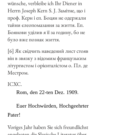
wünsche, verbleibe ich Ihr Diener in
Herrn Joseph Kern S. J. Замітне, що і
проф. Керн і еп. Боцян не одержали
тайни єлеопомазання за життя. Еп.
Боянови уділив я її за годину, бо не
було вже познак життя.
[6] Як свідчить наведений лист стояв
він в звязку з відомим французьким
літургистом і орієнталістом о. Пл. де
Местром.
ICXC.
Rom, den 22-ten Dez. 1909.
Euer Hochwürden, Hochgeehrter
Pater!
Voriges Jahr haben Sie sich freundlichst
angeboten die Slavische Literatur über