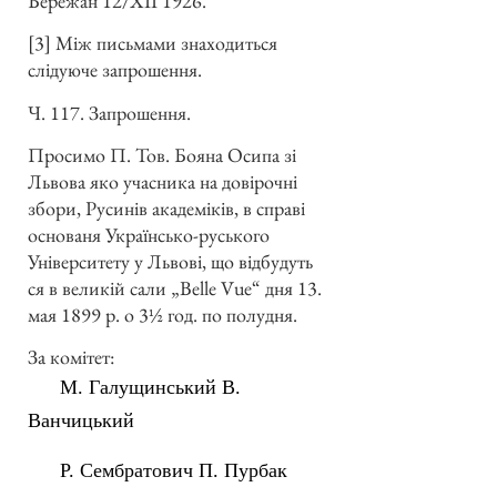
Бережан 12/XII 1926.
[3] Між письмами знаходиться
слідуюче запрошення.
Ч. 117. Запрошення.
Просимо П. Тов. Бояна Осипа зі
Львова яко учасника на довірочні
збори, Русинів академіків, в справі
основаня Українсько-руського
Університету у Львові, що відбудуть
ся в великій сали „Belle Vue“ дня 13.
мая 1899 р. о 3½ год. по полудня.
За комітет:
М. Галущинський В.
Ванчицький
Р. Сембратович П. Пурбак