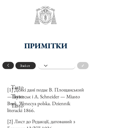
ПРИМІТКИ
✓
Зміст
Tasto
[1] Деякі дані подає В. Площанський
Tasto
— Бужеськ і A. Schneider — Miasto
Busk. Wenecya polska. Dziennik
Tasto
literacki 1866.
[2] Лист до Редакції, датований з