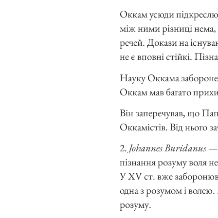
Оккам усюди підкреслює
між ними різниці нема, 
речей. Докази на існуван
не є вповні стійкі. Пізна
Науку Оккама заборонен
Оккам мав багато прихил
Він заперечував, що Па
Оккамістів. Від нього з
2.
Johannes Buridanus
— 
пізнання розуму воля не
У XV ст. вже заборонюв
одна з розумом і волею. 
розуму.