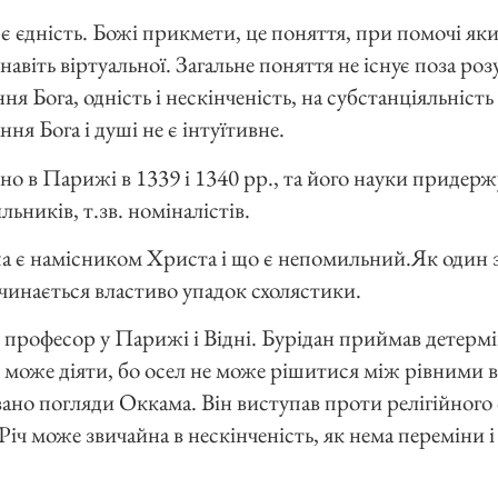
 єдність. Божі прикмети, це поняття, при помочі яки
навіть віртуальної. Загальне поняття не існує поза роз
ня Бога, одність і нескінченість, на субстанціяльність
ння Бога і душі не є інтуїтивне.
о в Парижі в 1339 і 1340 рр., та його науки придер
ьників, т.зв. номіналістів.
па є намісником Христа і що є непомильний.Як один 
ачинається властиво упадок схолястики.
професор у Парижі і Відні. Бурідан приймав детермін
 може діяти, бо осел не може рішитися між рівними вʼ
ано погляди Оккама. Він виступав проти релігійног
Річ може звичайна в нескінченість, як нема переміни і