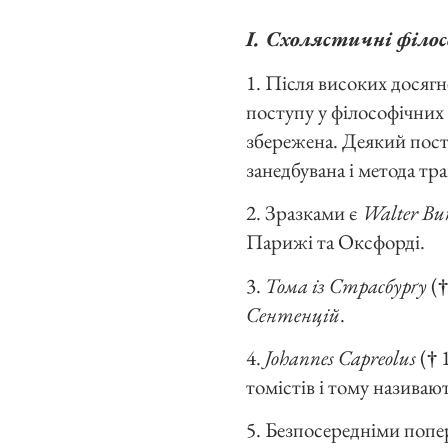
І. Схолястичні філос
1. Після високих досягне
поступу у філософічних н
збережена. Деякий пост
занедбувана і метода тр
2. Зразками є
Walter Bur
Парижі та Оксфорді.
3.
Тома із Страсбурґу
(
†
Сентенцій
.
4.
Johannes Capreolus
(
†
1
томістів і тому називаю
5. Безпосередніми попе