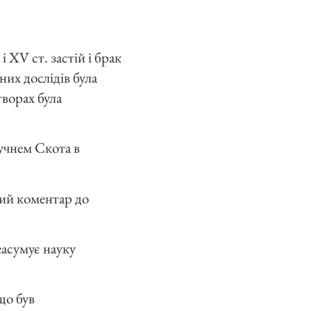
 XV ст. застій і брак
чних дослідів була
творах була
 учнем Скота в
кий коментар до
еасумує науку
що був