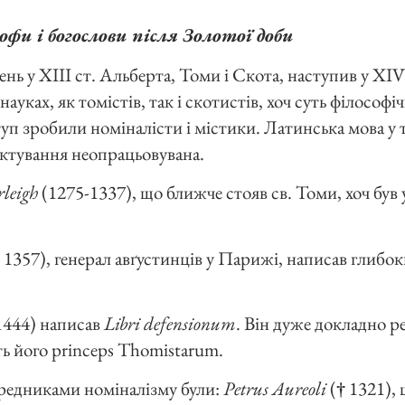
офи і богослови після Золотої доби
нь у XIII ст. Альберта, Томи і Скота, наступив у XIV і
ауках, як томістів, так і скотистів, хоч суть філософі
уп зробили номіналісти і містики. Латинська мова у 
актування неопрацьовувана.
leigh
(1275-1337), що ближче стояв св. Томи, хоч був
1357), генерал авґустинців у Парижі, написав глибо
444) написав
Libri defensionum
. Він дуже докладно р
ть його princeps Thomistarum.
редниками номіналізму були:
Petrus Aureoli
(
†
1321), 