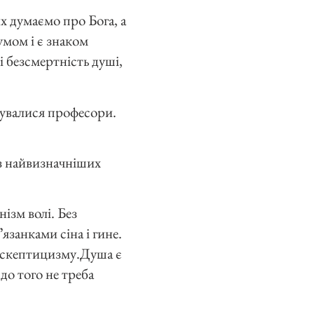
х думаємо про Бога, а
умом і є знаком
 і безсмертність душі,
жувалися професори.
з найвизначніших
ізм волі. Без
язанками сіна і гине.
о скептицизму.Душа є
 до того не треба