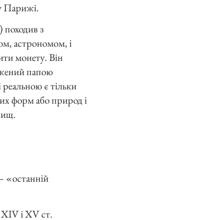
у Парижі.
 походив з
ом, астрономом, і
ити монету. Він
уджений папою
 реальною є тільки
их форм або природ і
вищ.
 — «останній
 XIV і XV ст.