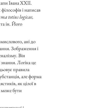
папи Івана XXII.
 філософів і написав
ma totius logicae,
m
та ін. Його
змислового, ані до
нання. Зображення і
еналізму. Він
ї знання. Логіка це
ацьовує правила
убстанція, але форма
ястиків, як цілої в
а може бути
люнтаризмі і