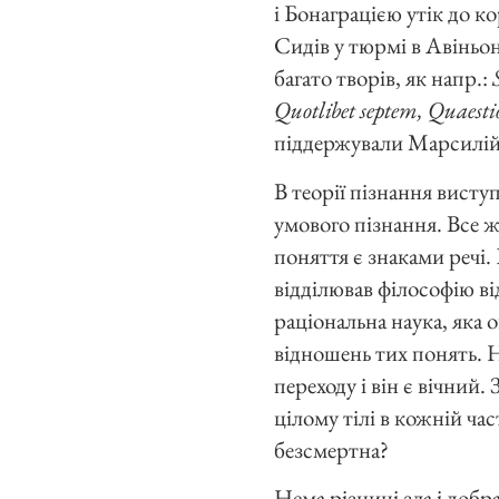
і Бонаграцією утік до к
Сидів у тюрмі в Авіньон
багато творів, як напр.:
Quotlibet septem, Quaesti
піддержували Марсилій
В теорії пізнання виступ
умового пізнання. Все ж
поняття є знаками речі.
відділював філософію від
раціональна наука, яка 
відношень тих понять. Н
переходу і він є вічний.
цілому тілі в кожній час
безсмертна?
Нема різниці зла і добр