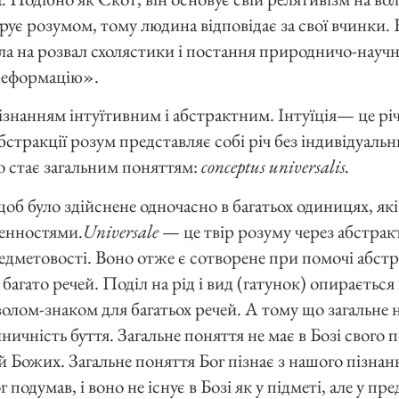
рує розумом, тому людина відповідає за свої вчинки.
ула на розвал схолястики і постання природничо-науч
«реформацію».
знанням інтуїтивним і абстрактним. Інтуїція— це рі
бстракції розум представляє собі річ без індивідуал
о стає загальним поняттям:
conceptus universalis.
щоб було здійснене одночасно в багатьох одиницях, як
енностями.
Universale
— це твір розуму через абстракт
едметовості. Воно отже є сотворене при помочі абстр
багато речей. Поділ на рід і вид (гатунок) опирається
лом-знаком для багатьох речей. А тому що загальне н
ичність буття. Загальне поняття не має в Бозі свого 
й Божих. Загальне поняття Бог пізнає з нашого пізнання
подумав, і воно не існує в Бозі як у підметі, але у пред