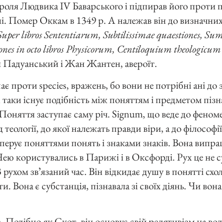
ороля Людвика IV Баварського і підпирав його проти 
і. Помер Оккам в 1349 р. А належав він до визначних
Super libros Sententiarum, Subtilissimae quaestiones, Sum
ones in octo libros Physicorum, Centiloquium theologicu
 Падуанський і Жан Жантен, авероїт.
ає проти species, вражень, бо вони не потрібні ані до 
 таки існує подібність між поняттям і предметом піз
 Поняття заступає саму річ. Signum, що веде до феном
 теології, до якої належать правди віри, а до філософі
оперує поняттями понять і знаками знаків. Вона випр
ею користувались в Парижі і в Оксфорді. Рух це не с
 З рухом звʼязаний час. Він відкидає душу в понятті схол
ти. Вона є субстанція, пізнавала зі своїх діянь. Чи вон
а. Подібно як Скот, він основує свій релятивізм на во