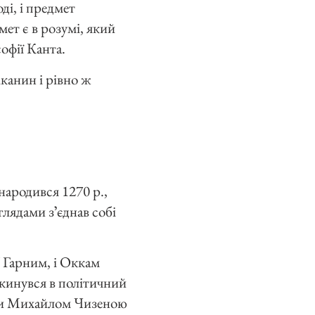
ді, і предмет
мет є в розумі, який
софії Канта.
іканин і рівно ж
народився 1270 р.,
лядами зʼєднав собі
 Гарним, і Оккам
 кинувся в політичний
ами Михайлом Чизеною