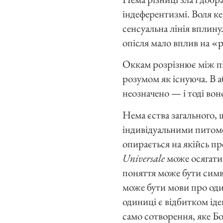
індеферентизмі. Воля ке
сенсуальна лінія вплин
опісля мало вплив на 
Оккам розрізнює між пі
розумом як існуюча. В а
неозначено — і тоді вон
Нема єства загального, 
індивідуальними питом
опирається на якійсь пр
Universale
може осягати 
поняття може бути симво
може бути мови про один
одиниці є відбитком іде
само сотворення, яке Бог 