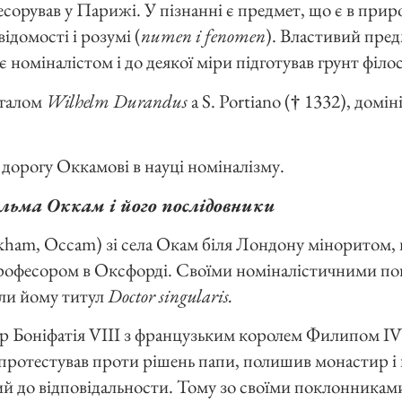
орував у Парижі. У пізнанні є предмет, що є в приро
ідомості і розумі (
numen і fenomen
). Властивий пред
є номіналістом і до деякої міри підготував грунт філо
агалом
Wilhelm Durandus
a S. Portiano (
†
1332), домін
орогу Оккамові в науці номіналізму.
ельма Оккам і його послідовники
kham, Occam) зі села Окам біля Лондону міноритом, 
рофесором в Оксфорді. Своїми номіналістичними пог
дали йому титул
Doctor singularis.
ір Боніфатія VIII з французьким королем Филипом IV
а протестував проти рішень папи, полишив монастир і
ний до відповідальности. Тому зо своїми поклонник