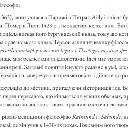
ілософи:
1363), який учився в Парижі в Петра з Ailly і опісля б
 Помер в Ліоні 1429 р. в монастирі келестинів. Він 
 опісля вигнав його бургундський князь, тому що не 
а орлеанського князя. Терсон залишив велику філос
ncordia metaphysicae cum logica i Theologia mystica specu
ище між реалістами та ідеалістами. Ідея має умове існ
ання речі. Загальні поняття існують реально в умі, ал
 Терміністи заперечували предметовість і дійшли до р
екуляцію до містики, пригадуючи вікторинців і св. Б
 перед пересадою, що кінчається в уявних обманах, п
очасно він високо ставить правдиві містичні екстази,
іс рівень медицини і філософію
Raimund v. Sabunde
, н
юзі, де він учив в 1430-их роках. Головним його тво