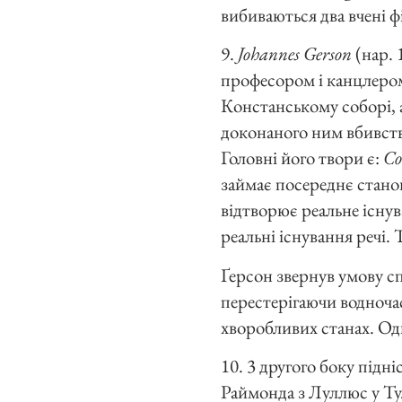
вибиваються два вчені ф
9.
Johannes Gerson
(нар. 
професором і канцлером.
Констанському соборі, а
доконаного ним вбивств
Головні його твори є:
Co
займає посереднє станов
відтворює реальне існув
реальні існування речі.
Ґерсон звернув умову сп
перестерігаючи водночас
хворобливих станах. Одн
10. 3 другого боку підн
Раймонда з Луллюс у Тул