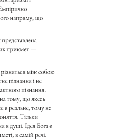
 Емпірично
ного напряму, що
ч представлена
ьних прикмет —
і різняться між собою
не пізнання і не
актного пізнання.
 на тому, що якесь
е є реальне, тому не
поняття. Тільки
 в душі. Ідея Бога є
меті, в самій речі.