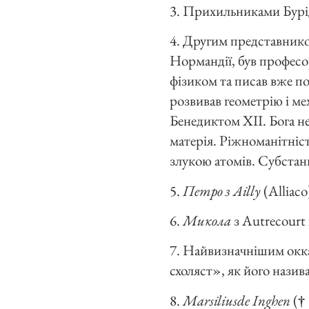
3. Прихильниками Бурі
4. Другим представнико
Нормандії, був професо
фізиком та писав вже по
розвивав геометрію і ме
Бенедиктом XII. Бога не
матерія. Ріжноманітніс
злукою атомів. Субстанц
5.
Петро з Ailly
(Alliac
6.
Микола
з Autrecourt
7. Найвизначнішим окка
схоляст», як його нази
8.
Marsiliusde Inghen
(
†