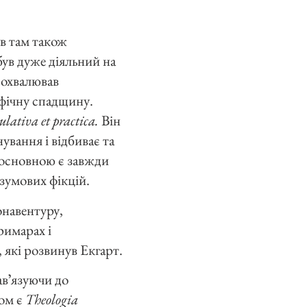
ув там також
був дуже діяльний на
похвалював
офічну спадщину.
lativa et practica.
Він
ування і відбиває та
е основною є завжди
озумових фікцій.
онавентуру,
римарах і
 які розвинув Екгарт.
авʼязуючи до
ром є
Theologia