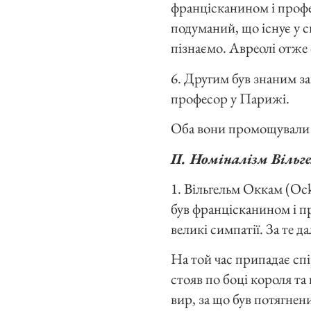
францісканином і профес
подуманий, що існує у св
пізнаємо. Авреолі отже 
6. Другим був знаним з
професор у Парижі.
Оба вони промощували д
II. Номіналізм Вільг
1. Вільгельм Оккам (Oc
був францісканином і п
великі симпатії. За те 
На той час припадає сп
стояв по боці короля т
вир, за що був потягне