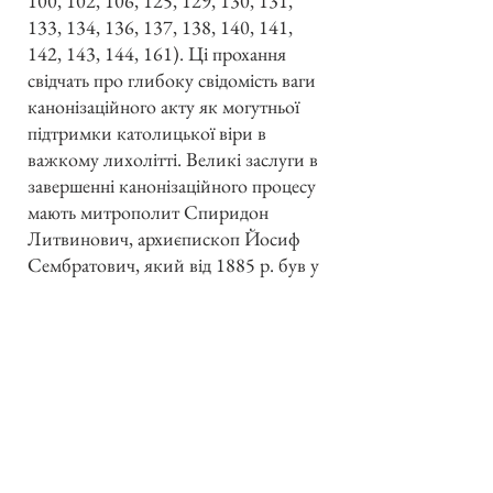
100, 102, 106, 125, 129, 130, 131,
133, 134, 136, 137, 138, 140, 141,
142, 143, 144, 161). Ці прохання
свідчать про глибоку свідомість ваги
канонізаційного акту як могутньої
підтримки католицької віри в
важкому лихолітті. Великі заслуги в
завершенні канонізаційного процесу
мають митрополит Спиридон
Литвинович, архиєпископ Йосиф
Сембратович, який від 1885 р. був у
Римі, як святитель питомців грецької
колегії, і о. Ісидор Дольницький.
Водночас III том подає й інші
документи від 1650–1670 р.
Відносно 1649 р. покищо не найдено
жодного важнішого акту до нашої
Церкви. Цей том містить
неопубліковані ще документи VII,