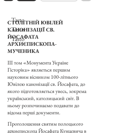
Tasto
СТОЛІТНІЙ ЮВІЛЕЙ
Tasto
КАНОНІЗАЦІЇ СВ.
ЙОСАФАТА
Tasto
АРХИЄПИСКОПА-
МУЧЕНИКА
III том «Монумента Украіне
Гісторіка» являється першим
науковим вісником 100-літнього
Ювілею канонізації св. Йосафата, до
якого підготовляється увесь, зокрема
український, католицький світ. В
ньому розпочинаємо подавати до
відома перші документи.
Проголошення святим полоцького
архиєпископа Йосафата Кунцевича в