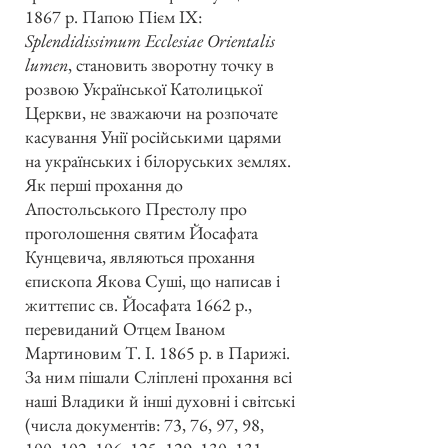
1867 р. Папою Пієм IX:
Splendidissimum Ecclesiae Orientalis
lumen
, становить зворотну точку в
розвою Української Католицької
Церкви, не зважаючи на розпочате
касування Унії російськими царями
на українських і білоруських землях.
Як перші прохання до
Апостольського Престолу про
проголошення святим Йосафата
Кунцевича, являються прохання
єпископа Якова Суші, що написав і
життєпис св. Йосафата 1662 р.,
перевиданий Отцем Іваном
Мартиновим Т. І. 1865 р. в Парижі.
За ним пішали Сліплені прохання всі
наші Владики й інші духовні і світські
(числа документів: 73, 76, 97, 98,