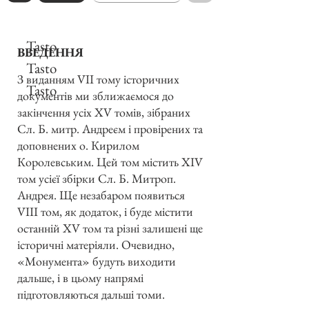
Tasto
ВВЕДЕННЯ
Tasto
З виданням VII тому історичних
Tasto
документів ми зближаємося до
закінчення усіх XV томів, зібраних
Сл. Б. митр. Андреєм і провірених та
доповнених о. Кирилом
Королевським. Цей том містить XIV
том усієї збірки Сл. Б. Митроп.
Андрея. Ще незабаром появиться
VIII том, як додаток, і буде містити
останній XV том та різні залишені ще
історичні матеріяли. Очевидно,
«Монумента» будуть виходити
дальше, і в цьому напрямі
підготовляються дальші томи.