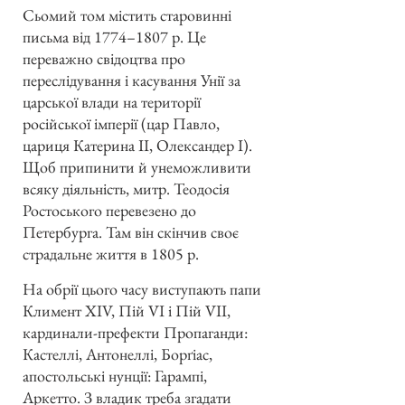
Сьомий том містить старовинні
письма від 1774–1807 р. Це
переважно свідоцтва про
переслідування і касування Унії за
царської влади на території
російської імперії (цар Павло,
цариця Катерина II, Олександер I).
Щоб припинити й унеможливити
всяку діяльність, митр. Теодосія
Ростоського перевезено до
Петербурга. Там він скінчив своє
страдальне життя в 1805 р.
На обрії цього часу виступають папи
Климент XIV, Пій VI і Пій VII,
кардинали-префекти Пропаганди:
Кастеллі, Антонеллі, Борґіас,
апостольські нунції: Гарампі,
Аркетто. З владик треба згадати