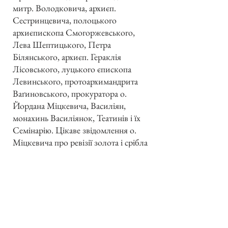
митр. Володковича, архиєп.
Сестринцевича, полоцького
архиєпископа Смогоржевського,
Лева Шептицького, Петра
Білянського, архиєп. Гераклія
Лісовського, луцького єпископа
Левинського, протоархимандрита
Ваґиновського, прокуратора о.
Йордана Міцкевича, Василіян,
монахинь Василіянок, Театинів і їх
Семінарію. Цікаве звідомлення о.
Міцкевича про ревізії золота і срібла
(чаші, хрести і ін.) в церкві св. Сергія
і Вакха за часів Римської республіки і
Наполеонської республіки в Римі
1797/8.
Проблиски рятунку і відродження
Церкви становлять старання