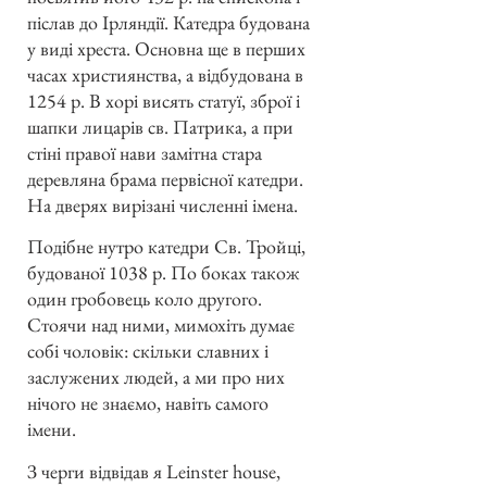
післав до Ірляндії. Катедра будована
у виді хреста. Основна ще в перших
часах християнства, а відбудована в
1254 р. В хорі висять статуї, зброї і
шапки лицарів св. Патрика, а при
стіні правої нави замітна стара
деревляна брама первісної катедри.
На дверях вирізані численні імена.
Подібне нутро катедри Св. Тройці,
будованої 1038 р. По боках також
один гробовець коло другого.
Стоячи над ними, мимохіть думає
собі чоловік: скільки славних і
заслужених людей, а ми про них
нічого не знаємо, навіть самого
імени.
З черги відвідав я Leinster house,