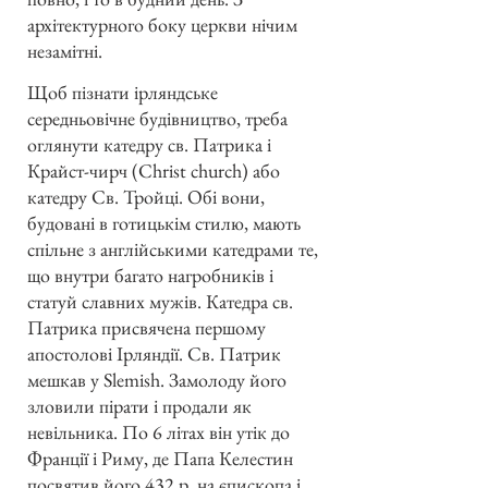
архітектурного боку церкви нічим
незамітні.
Щоб пізнати ірляндське
середньовічне будівництво, треба
оглянути катедру св. Патрика і
Крайст-чирч (Christ church) або
катедру Св. Тройці. Обі вони,
будовані в готицькім стилю, мають
спільне з англійськими катедрами те,
що внутри багато нагробників і
статуй славних мужів. Катедра св.
Патрика присвячена першому
апостолові Ірляндії. Св. Патрик
мешкав у Slemish. Замолоду його
зловили пірати і продали як
невільника. По 6 літах він утік до
Франції і Риму, де Папа Келестин
посвятив його 432 р. на єпископа і