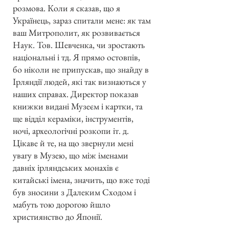
розмова. Коли я сказав, що я
Українець, зараз спитали мене: як там
ваш Митрополит, як розвивається
Наук. Тов. Шевченка, чи зростають
національні і тд. Я прямо остовпів,
бо ніколи не припускав, що знайду в
Ірляндії людей, які так визнаються у
наших справах. Директор показав
книжки видані Музеєм і картки, та
ще відділ кераміки, інструментів,
ночі, археологічні розкопи іт. д.
Цікаве й те, на що звернули мені
увагу в Музею, що між іменами
давніх ірляндських монахів є
китайські імена, значить, що вже тоді
був зносини з Далеким Сходом і
мабуть тою дорогою йшло
християнство до Японії.