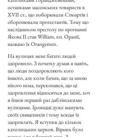
останками масонських товариств в
XVII ст., що поборювали Стюартів і
оборонювали протестантів. Тому що
наслідником престолу по прогнанні
Якова II став William, кн. Оранії,
названо їх Orangemen.
На вулицях мене багато людей
здоровило. З початку думав я навіть,
що люди поздоровляють кого
іншого, але коли бачив, що за мною
нікого нема, переконався, що ці
здоровлення відносяться до мене, хоч
я йшов перший раз даблінськими
вулицями. Ірляндці дуже шанують
своїх священиків і тому всюди їх
здоровлять. Я вступив до кількох
католицьких церков. Вірних було
повно, і то в будний день. З