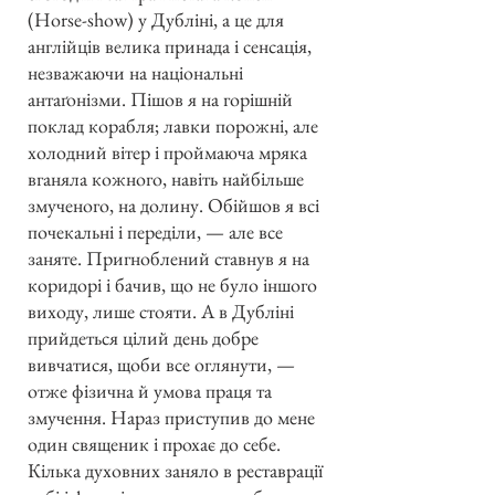
(Horse-show) у Дубліні, а це для
англійців велика принада і сенсація,
незважаючи на національні
антаґонізми. Пішов я на горішній
поклад корабля; лавки порожні, але
холодний вітер і проймаюча мряка
вганяла кожного, навіть найбільше
змученого, на долину. Обійшов я всі
почекальні і переділи, — але все
заняте. Пригноблений ставнув я на
коридорі і бачив, що не було іншого
виходу, лише стояти. А в Дубліні
прийдеться цілий день добре
вивчатися, щоби все оглянути, —
отже фізична й умова праця та
змучення. Нараз приступив до мене
один священик і прохає до себе.
Кілька духовних заняло в реставрації