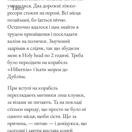
умовилися. Два дорожні ліжко-
Tasto
ресори стояли на пероні. Всі місця
позаймані, бо їдеться ніччю.
Остаточно вдалося і нам знайти в
трудом приміщення і поскладати
валізи на полички. Змучений
задрімав я слідчи, так що збудили
мене в Holy head по 2 годині. Треба
було пересідати на корабель
«Hibernia» і їхати морем до
Дубліна.
При вступі на корабель
переглядають митники лиш клунки,
за візами не питають. Та на покладі
стільки народу, що просто не було ні
одного місця, щоби сісти. Що за
причина, — питаю — і довідуюся, що
сьогодні і завтра вистава коней