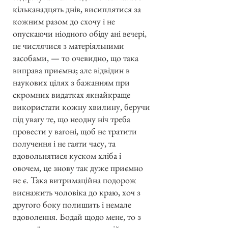
кільканадцять днів, висиплятися за
кожним разом до схочу і не
опускаючи ніодного обіду ані вечері,
не числячися з матеріяльними
засобами, — то очевидно, що така
виправа приємна; але відвідин в
наукових цілях з бажанням при
скромних видатках якнайкраще
використати кожну хвилину, беручи
під увагу те, що неодну ніч треба
провести у вагоні, щоб не тратити
получення і не гаяти часу, та
вдовольнятися куском хліба і
овочем, це знову так дуже приємно
не є. Така витримаційна подорож
виснажить чоловіка до краю, хоч з
другого боку полишить і немале
вдоволення. Бодай щодо мене, то з