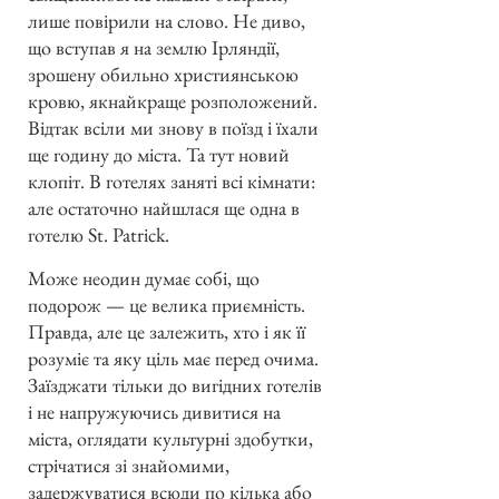
лише повірили на слово. Не диво,
що вступав я на землю Ірляндії,
зрошену обильно християнською
кровю, якнайкраще розположений.
Відтак всіли ми знову в поїзд і їхали
ще годину до міста. Та тут новий
клопіт. В готелях заняті всі кімнати:
але остаточно найшлася ще одна в
готелю St. Patrick.
Може неодин думає собі, що
подорож — це велика приємність.
Правда, але це залежить, хто і як її
розуміє та яку ціль має перед очима.
Заїзджати тільки до вигідних готелів
і не напружуючись дивитися на
міста, оглядати культурні здобутки,
стрічатися зі знайомими,
задержуватися всюди по кілька або