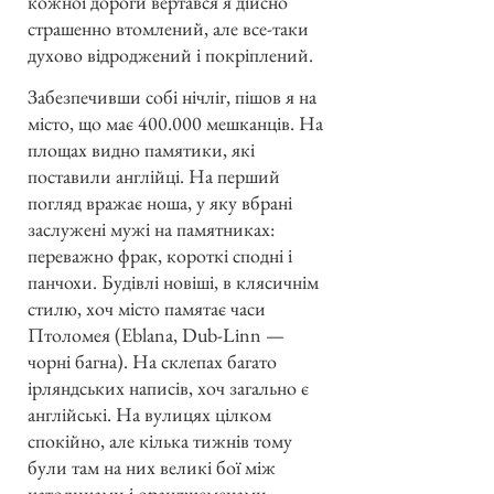
кожної дороги вертався я дійсно
страшенно втомлений, але все-таки
духово відроджений і покріплений.
Забезпечивши собі нічліг, пішов я на
місто, що має 400.000 мешканців. На
площах видно памятики, які
поставили англійці. На перший
погляд вражає ноша, у яку вбрані
заслужені мужі на памятниках:
переважно фрак, короткі сподні і
панчохи. Будівлі новіші, в клясичнім
стилю, хоч місто памятає часи
Птоломея (Eblana, Dub-Linn —
чорні багна). На склепах багато
ірляндських написів, хоч загально є
англійські. На вулицях цілком
спокійно, але кілька тижнів тому
були там на них великі бої між
католиками і оранджеменами,