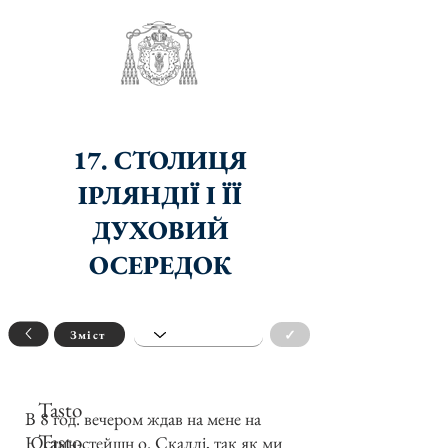
17. СТОЛИЦЯ
ІРЛЯНДІЇ І ЇЇ
ДУХОВИЙ
ОСЕРЕДОК
✓
Зміст
Tasto
В 8 год. вечером ждав на мене на
Tasto
Юстин-стейшн о. Скаллі, так як ми