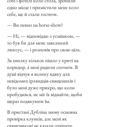
собі і фотелі коло стола, зробили
одно місце і примістили мене коло
себе, ще й стали гостити.
— Ви певно на horse-show?
— Ні, — відповідаю з усмішкою, —
то був би для мене завеликий
люксус, — і розповів про свою ціль.
За хвилку кількох пішло у криті на
коридор, а мені радили спочати. В
душі відчув я велику вдяку для
невідомих ірляндців-священиків і
було мені дуже прикро, що коли
пробудився, не міг їх віднайти, щоби
щераз подякувати їм.
В пристані Дубліна знову основна
провірка клунків, але мені як
священикові не казали отвірати,