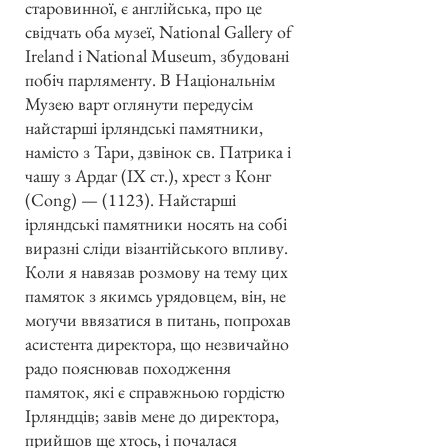
старовинної, є англійська, про це
свідчать оба музеї, National Gallery of
Ireland і National Museum, збудовані
побіч парляменту. В Національнім
Музею варт оглянути передусім
найстарші ірляндські памятники,
намісто з Тари, дзвінок св. Патрика і
чашу з Ардаг (IX ст.), хрест з Конг
(Cong) — (1123). Найстарші
ірляндські памятники носять на собі
виразні сліди візантійського впливу.
Коли я навязав розмову на тему цих
памяток з якимсь урядовцем, він, не
могучи ввязатися в питань, попрохав
асистента директора, що незвичайно
радо пояснював походження
памяток, які є справжньою гордістю
Ірляндців; завів мене до директора,
прийшов ще хтось, і почалася