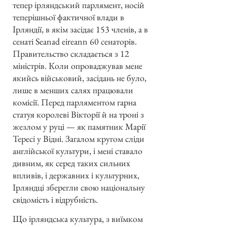
тепер ірляндський парлямент, носій
теперішньої фактичної влади в
Ірляндії, в якім засідає 153 членів, а в
сенаті Seanad eireann 60 сенаторів.
Правительство складається з 12
міністрів. Коли опроваджував мене
якийсь військовий, засідань не було,
лише в менших салях працювали
комісії. Перед парляментом гарна
статуя королеві Вікторії й на троні з
жезлом у руці — як памятник Марії
Тересі у Відні. Загалом кругом сліди
англійської культури, і мені ставало
дивним, як серед таких сильних
впливів, і державних і культурних,
Ірляндці зберегли свою національну
свідомість і відрубність.
Що ірляндська культура, з виїмком