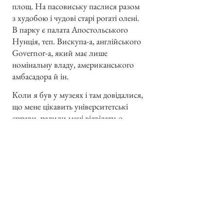
площ. На пасовиську паслися разом
з худобою і чудові старі рогаті олені.
В парку є палата Апостольського
Нунція, теп. Вискупа-а, англійського
Governor-a, який має лише
номінальну владу, американського
амбасадора й ін.
Коли я був у музеях і там довідалися,
що мене цікавить університетські
справи, радили мені відвідати о.
проф. Corcoran-a, який саме
викладає цей предмет на
університеті. І справді він дуже добре
обізнакомлений з цим питанням і
багато писав на тему ірляндського
шкільництва. В Дабліні є три
університети, які на англійський лад
складаються з колєджів.