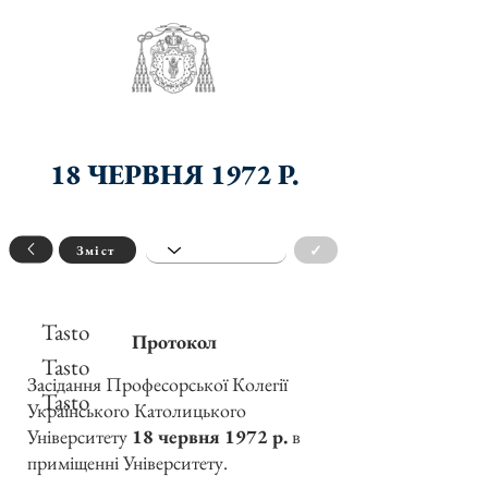
18 ЧЕРВНЯ 1972 Р.
✓
Зміст
Tasto
Протокол
Tasto
Засідання Професорської Колегії
Tasto
Українського Католицького
Університету
18 червня 1972 р.
в
приміщенні Університету.