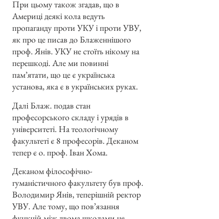
При цьому також згадав, що в
Америці деякі кола ведуть
пропаганду проти УКУ і проти УВУ,
як про це писав до Блаженнішого
проф. Янів. УКУ не стоїть нікому на
перешкоді. Але ми повинні
пам’ятати, що це є українська
установа, яка є в українських руках.
Далі Блаж. подав стан
професорського складу і урядів в
університеті. На теологічному
факультеті є 8 професорів. Деканом
тепер є о. проф. Іван Хома.
Деканом філософічно-
гуманістичного факультету був проф.
Володимир Янів, теперішній ректор
УВУ. Але тому, що пов’язання
функцій між двома школами не