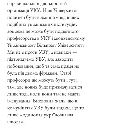
справи дальшої діяльности й
організації УКУ. Наш Університет
повинен бути відмінним від інших
подібних українських інституцій,
зокрема не може бути подвійного
професорства в УКУ і мюнхенському
Українському Вільному Університету.
Ми не є проти УВУ, а навпаки —
підтримуємо УВУ, але заходить
побоювання, щоб та сама праця не
була під двома фірмами. Старі
професори ще можуть бути і тут і
там, але нових буде призначуватися
лише тоді, коли вони там не мають
іменування. Висловив жаль, що в
комунікатах УВУ були згадки, що то
лише «одинокая українознавча
школа».