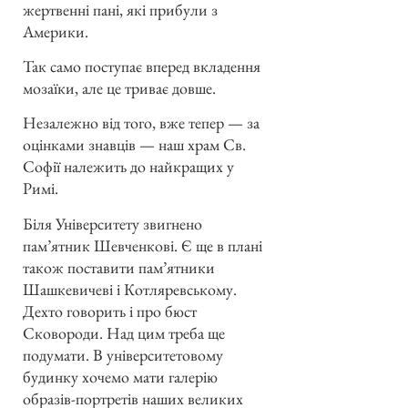
жертвенні пані, які прибули з
Америки.
Так само поступає вперед вкладення
мозаїки, але це триває довше.
Незалежно від того, вже тепер — за
оцінками знавців — наш храм Св.
Софії належить до найкращих у
Римі.
Біля Університету звигнено
пам’ятник Шевченкові. Є ще в плані
також поставити пам’ятники
Шашкевичеві і Котляревському.
Дехто говорить і про бюст
Сковороди. Над цим треба ще
подумати. В університетовому
будинку хочемо мати галерію
образів-портретів наших великих