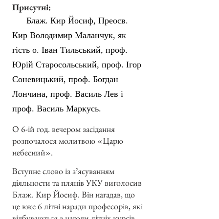
Присутні:
Блаж. Кир Йосиф, Преосв.
Кир Володимир Маланчук, як
гість о. Іван Тильський, проф.
Юрій Старосольський, проф. Ігор
Соневицький, проф. Богдан
Лончина, проф. Василь Лев і
проф. Василь Маркусь.
О 6-ій год. вечером засідання
розпочалося молитвою «Царю
небесний».
Вступне слово із з’ясуванням
діяльности та плянів УКУ виголосив
Блаж. Кир Йосиф. Він нагадав, що
це вже 6 літні наради професорів, які
відбуваються з нагоди літніх курсів.