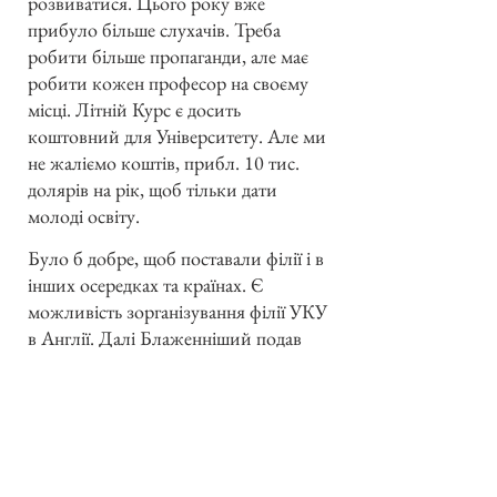
розвиватися. Цього року вже
прибуло більше слухачів. Треба
робити більше пропаганди, але має
робити кожен професор на своєму
місці. Літній Курс є досить
коштовний для Університету. Але ми
не жаліємо коштів, прибл. 10 тис.
долярів на рік, щоб тільки дати
молоді освіту.
Було б добре, щоб поставали філії і в
інших осередках та країнах. Є
можливість зорганізування філії УКУ
в Англії. Далі Блаженніший подав
кілька практичних вказівок щодо
ведення цього літнього курсу.
Запросивши ще раз до висловлення
своїх уваг і побажань, Блаж. Кир
Йосиф закінчив своє слово.