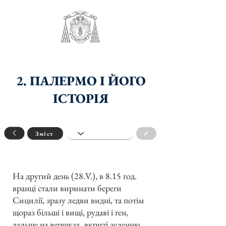
2. ПАЛЕРМО І ЙОГО
ІСТОРІЯ
✓
Зміст
На другий день (28.V.), в 8.15 год.
вранці стали виринати береги
Сицилії, зразу ледви видні, та потім
щораз більші і вищі, рудаві і ген,
дальше на вершках, вкриті зеленню.