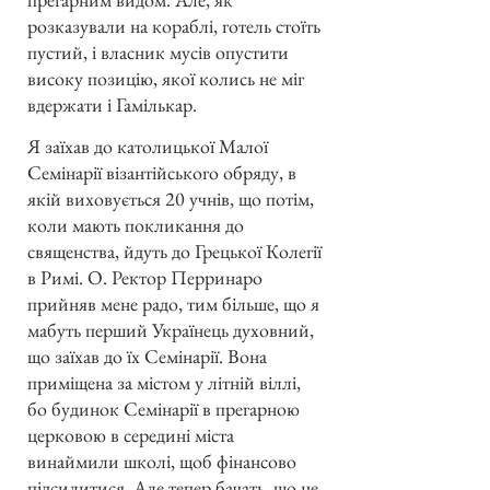
розказували на кораблі, готель стоїть
пустий, і власник мусів опустити
високу позицію, якої колись не міг
вдержати і Гамількар.
Я заїхав до католицької Малої
Семінарії візантійського обряду, в
якій виховується 20 учнів, що потім,
коли мають покликання до
священства, йдуть до Грецької Колегії
в Римі. О. Ректор Перринаро
прийняв мене радо, тим більше, що я
мабуть перший Українець духовний,
що заїхав до їх Семінарії. Вона
приміщена за містом у літній віллі,
бо будинок Семінарії в прегарною
церковою в середині міста
винаймили школі, щоб фінансово
підсилитися. Але тепер бачать, що це