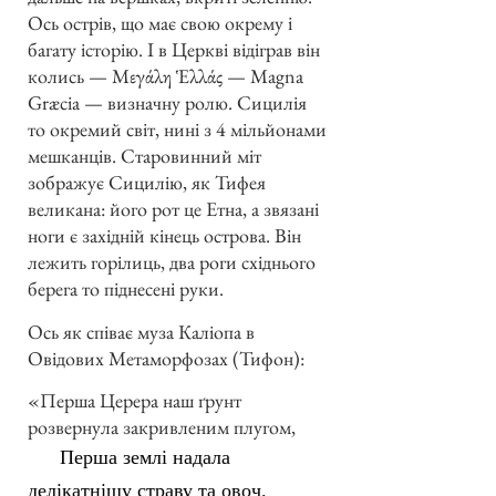
Ось острів, що має свою окрему і
багату історію. І в Церкві відіграв він
колись — Μεγάλη Ἑλλάς — Magna
Græcia — визначну ролю. Сицилія
то окремий світ, нині з 4 мільйонами
мешканців. Старовинний міт
зображує Сицилію, як Тифея
великана: його рот це Етна, а звязані
ноги є західній кінець острова. Він
лежить горілиць, два роги східнього
берега то піднесені руки.
Ось як співає муза Каліопа в
Овідових Метаморфозах (Тифон):
«Перша Церера наш ґрунт
розвернула закривленим плугом,
Перша землі надала
делікатнішу страву та овоч.