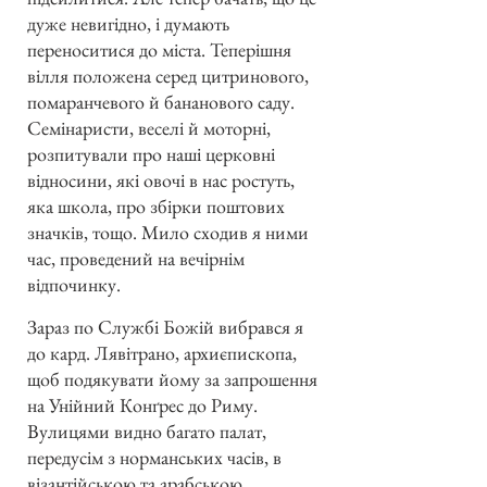
дуже невигідно, і думають
переноситися до міста. Теперішня
вілля положена серед цитринового,
помаранчевого й бананового саду.
Семінаристи, веселі й моторні,
розпитували про наші церковні
відносини, які овочі в нас ростуть,
яка школа, про збірки поштових
значків, тощо. Мило сходив я ними
час, проведений на вечірнім
відпочинку.
Зараз по Службі Божій вибрався я
до кард. Лявітрано, архиєпископа,
щоб подякувати йому за запрошення
на Унійний Конґрес до Риму.
Вулицями видно багато палат,
передусім з норманських часів, в
візантійською та арабською