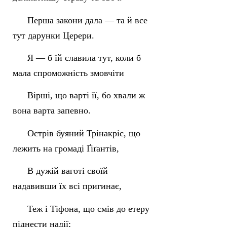
Перша закони дала — та й все
тут дарунки Церери.
Я — б їй славила тут, коли б
мала спроможність змовчіти
Вірші, що варті її, бо хвали ж
вона варта запевно.
Острів буяний Трінакріс, що
лежить на громаді Ґіґантів,
В дужій ваготі своїй
надавивши їх всі пригинає,
Теж і Тіфона, що смів до етеру
піднести надії;