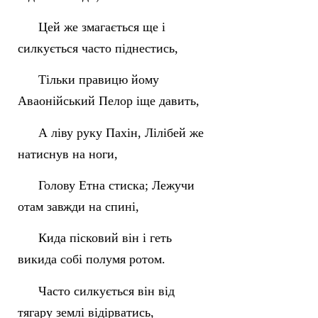
Цей же змагається ще і
силкується часто піднестись,
Тільки правицю йому
Аваонійський Пелор іще давить,
А ліву руку Пахін, Лілібей же
натиснув на ноги,
Голову Етна стиска; Лежучи
отам завжди на спині,
Кида пісковий він і геть
викида собі полумя ротом.
Часто силкується він від
тягару землі відірватись,