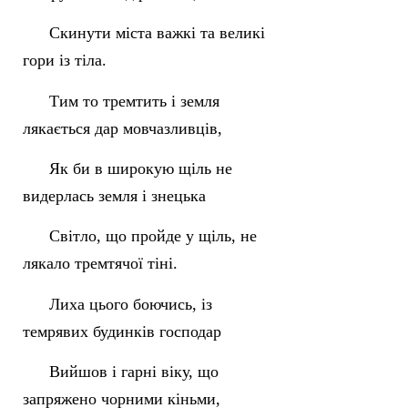
Скинути міста важкі та великі
гори із тіла.
Тим то тремтить і земля
лякається дар мовчазливців,
Як би в широкую щіль не
видерлась земля і знецька
Світло, що пройде у щіль, не
лякало тремтячої тіні.
Лиха цього боючись, із
темрявих будинків господар
Вийшов і гарні віку, що
запряжено чорними кіньми,