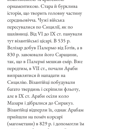
орнаментикою. Стара й бурхлива
історія, що творить головну частину
середньовічча. Чужі війська
пересувалися по Сицилії, як по
шахівниці. Від VI до IX ст. панували
тут візантійські цісарі. В 535 р.
Велізар добув Палєрмо від Ґотів, а в
830 р. завоювали його Сарацини,
так, що в Палєрмі мешкав емір. Вже
передтим, в VII ст., почали Араби
виправлятися й нападати на
Сицилію. Візантійці побудували
багато твердинь і скріпили фльоту,
але в IX ст. Араби осіли коло
Мазари і дібралися до Сиракуз.
Візантійці відперли їх, однак Арабам
прийшли на поміч корсарі
(магометани) в 829 р. і допомогли їм