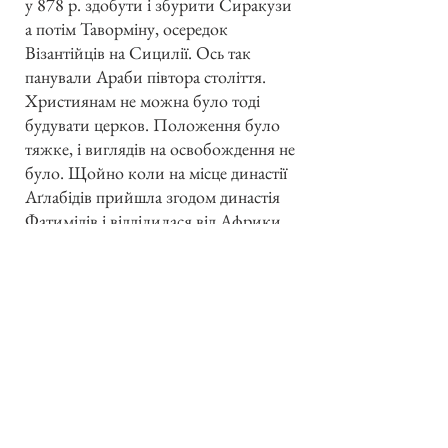
у 878 р. здобути і збурити Сиракузи
а потім Таворміну, осередок
Візантійців на Сицилії. Ось так
панували Араби півтора століття.
Християнам не можна було тоді
будувати церков. Положення було
тяжке, і виглядів на освобождення не
було. Щойно коли на місце династії
Аґлабідів прийшла згодом династія
Фатимідів і відділилася від Африки,
можна було думати про прогнання
Арабів.
В 1038 р. післав візантійський цісар
наємне військо (з Русинів і Варягів)
до Сицилії. До нього прилучилися і
Нормани, які переплили з Салєрно і
освободили острів від наїзників. Та
коли візантійський вожд Маніякес