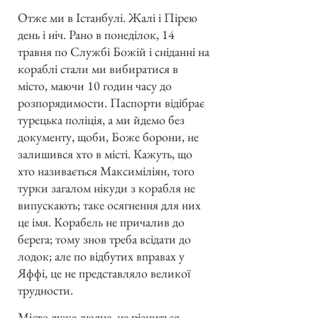
Отже ми в Істанбулі. Жалі і Пірею
день і ніч. Рано в понеділок, 14
травня по Службі Божій і сніданні на
кораблі стали ми вибиратися в
місто, маючи 10 годин часу до
розпорядимости. Паспорти відібрає
турецька поліція, а ми йдемо без
документу, щоби, Боже борони, не
залишився хто в місті. Кажуть, що
хто називається Максиміліян, того
турки загалом нікуди з корабля не
випускають; таке осягнення для них
це імя. Корабель не причалив до
берега; тому знов треба всідати до
лодок; але по відбутих вправах у
Яффі, це не представляло великої
трудности.
Місто дуже людне, не різниться