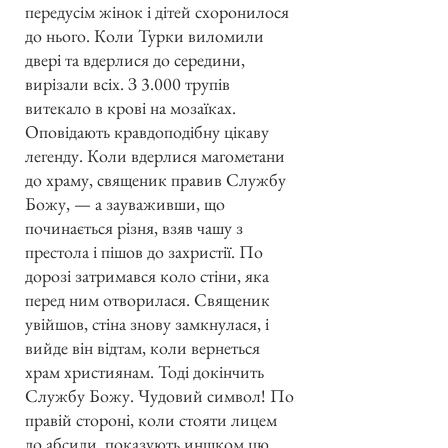
передусім жінок і дітей схоронилося
до нього. Коли Турки виломили
двері та вдерлися до середини,
вирізали всіх. З 3.000 трупів
витекало в крові на мозаїках.
Оповідають кравдоподібну цікаву
легенду. Коли вдерлися магометани
до храму, священик правив Службу
Божу, — а зауваживши, що
починається різня, взяв чашу з
престола і пішов до захристії. По
дорозі затримався коло стіни, яка
перед ним отворилася. Священик
увійшов, стіна знову замкнулася, і
вийде він відтам, коли вернеться
храм християнам. Тоді докінчить
Службу Божу. Чудовий символ! По
правій стороні, коли стояти лицем
до абсиди, показують иншком цю