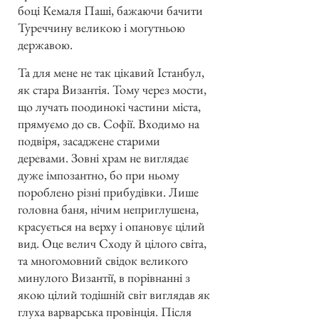
боці Кемаля Паші, бажаючи бачити
Туреччину великою і могутньою
державою.
Та для мене не так цікавий Істанбул,
як стара Византія. Тому через мости,
що лучать поодинокі частини міста,
прямуємо до св. Софії. Входимо на
подвіря, засаджене старими
деревами. Зовні храм не виглядає
дуже імпозантно, бо при ньому
пороблено різні прибудівки. Лише
головна баня, нічим неприглушена,
красується на верху і опановує цілий
вид. Оце велич Сходу й цілого світа,
та многомовний свідок великого
минулого Византії, в порівнанні з
якою цілий тодішній світ виглядав як
глуха варварська провінція. Після