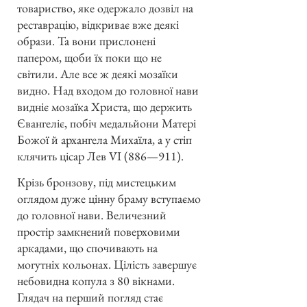
товариство, яке одержало дозвіл на
реставрацію, відкриває вже деякі
образи. Та вони прислонені
папером, щоби їх поки що не
світили. Але все ж деякі мозаїки
видно. Над входом до головної нави
видніє мозаїка Христа, що держить
Євангеліє, побіч медальйони Матері
Божої й архангела Михаїла, а у стіп
клячить цісар Лев VI (886—911).
Крізь бронзову, під мистецьким
оглядом дуже цінну браму вступаємо
до головної нави. Величезний
простір замкнений поверховими
аркадами, що спочивають на
могутніх кольонах. Цілість завершує
небовидна копула з 80 вікнами.
Глядач на перший погляд стає