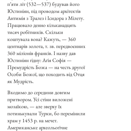
п’яти літ (532—537) будував його
Юстиніян, під проводом архітектів
Антимія з Тралез і Ісидора з Мілету.
Працювало денно кільканадцять
тисяч робітників. Скільки
коштувала вона? Кажуть, — 360
центнарів золота, т. зв. передвоєнних
360 міліонів франків. І назву дав
Юстиніян гідну: Аґія Софія —
Премудрість Божа — на честь другої
Особи Божої, що походить від Отця
як Мудрість.
Входимо до середини довгим
притвором. Усі стіни виложені
мозаїкою, — але зверху їх
потинькували Турки, бо перемінили
храм у 1453 р. на мечет.
Американське археольоґічне