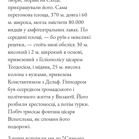
прикрашували його. Сама
перегонова площа, 370 м. довга і 60
м. широка, могла змістити 80.000
видців у амфітеатральних лавах. По
середині площі, — бо руїн є невеликі
рештки, — стоїть нині обеліск 30 м.
високий і 2 м. широкий в основі,
привезений з Геліополісу цісарем
Теодосієм, і мідяна, 25 м. висока
колона з вужами, привезена
Константином з Дельф. Гіпподром
був осередком громадського і
політичного життя у Византії. Його
розбили хрестоносці, а потім турки.
Побіч трискає фонтана цісаря
Вільгельма, як спомин його
подорожі.
З черги вступили ми до “Синього