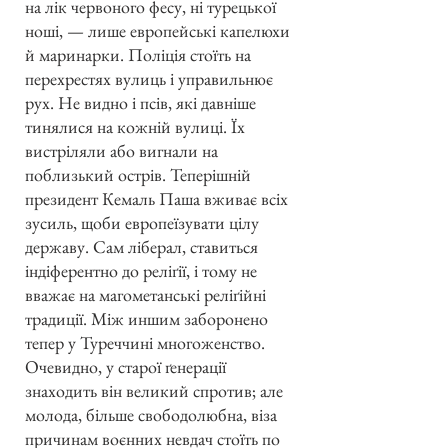
на лік червоного фесу, ні турецької
ноші, — лише европейські капелюхи
й маринарки. Поліція стоїть на
перехрестях вулиць і управильнює
рух. Не видно і псів, які давніше
тинялися на кожній вулиці. Їх
вистріляли або вигнали на
поблизький острів. Теперішній
президент Кемаль Паша вживає всіх
зусиль, щоби европеїзувати цілу
державу. Сам ліберал, ставиться
індіферентно до реліґії, і тому не
вважає на магометанські реліґійні
традиції. Між иншим заборонено
тепер у Туреччині многоженство.
Очевидно, у старої ґенерації
знаходить він великий спротив; але
молода, більше свободолюбна, віза
причинам воєнних невдач стоїть по