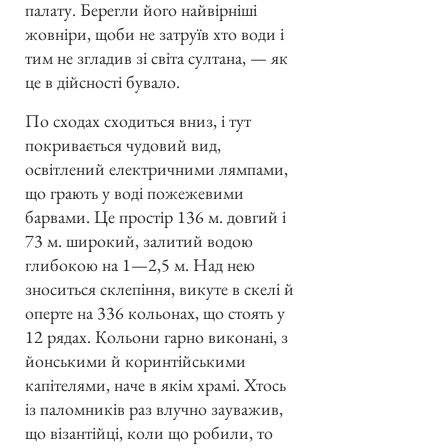
палату. Берегли його найвірніші
жовніри, щоби не затруїв хто води і
тим не згладив зі світа султана, — як
це в дійсності бувало.
По сходах сходиться вниз, і тут
покривається чудовий вид,
освітлений електричними лямпами,
що грають у воді пожежевими
барвами. Це простір 136 м. довгий і
73 м. широкий, залитий водою
глибокою на 1—2,5 м. Над нею
зноситься склепіння, викуте в скелі й
оперте на 336 кольонах, що стоять у
12 рядах. Кольони гарно виконані, з
йонськими й коринтійськими
капітелями, наче в якім храмі. Хтось
із паломників раз влучно зауважив,
що візантійці, коли що робили, то