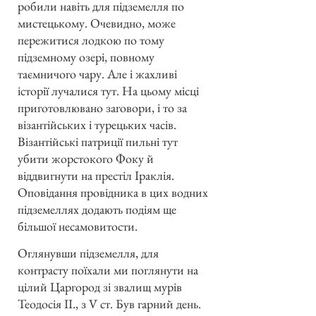
робили навіть для підземелля по
мистецькому. Очевидно, може
пережитися лодкою по тому
підземному озері, повному
таємничого чару. Але і жахливі
історії лучалися тут. На цьому місці
приготовлювано заговори, і то за
візантійських і турецьких часів.
Візантійські патриції пильні тут
убити жорстокого Фоку й
віддвигнути на престіл Іраклія.
Оповідання провідника в цих водних
підземеллях додають подіям ще
більшої несамовитости.
Оглянувши підземелля, для
контрасту поїхали ми поглянути на
цілий Царгород зі звалищ мурів
Теодосія II., з V ст. Був гарний день.