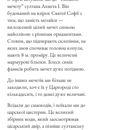
мечету” султана Ахмета І. Він
будований на взірок Святої Софії з
тим, що замість мозаїки —
виложений цілий мечет синьою
майолікою з різними орнаментами.
Стовпи, що підпирають склепіння, на
яких знов спочиває головна копуля,
мають 8 м. проміру. Це величезні
мармурові бльоки. Блеск синіх
фаянсів робить мечет дуже погідною.
До інших мечетів ми більше не
заходили, хоч є їх у Царгороді сто
кількадесять, і то деякі дуже величаві.
Всідали до самоходів, і поїхали ми до
царської цистерни. Це великий
збірник води, який заосмотрював
цісарський двір, а пізніше султанську