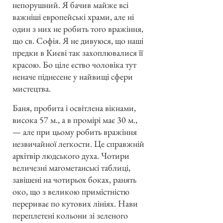
непорушний. Я бачив майже всі
важніші европейські храми, але ні
один з них не робить того вражіння,
що св. Софія. Я не дивуюся, що наші
предки в Києві так захоплювалися її
красою. Бо ціле єство чоловіка тут
неначе піднесене у найвищі сфери
мистецтва.
Баня, пробита і освітлена вікнами,
висока 57 м., а в промірі має 30 м.,
— але при цьому робить вражіння
незвичайної легкости. Це справжній
архітвір людського духа. Чотири
величезні магометанські таблиці,
завішені на чотирьох боках, ранять
око, що з великою примістністю
перериває по кутових лініях. Нави
переплетені кольони зі зеленого