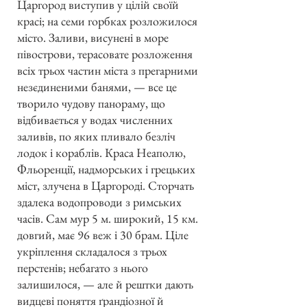
Царгород виступив у цілій своїй
красі; на семи горбках розложилося
місто. Заливи, висунені в море
півострови, терасовате розложення
всіх трьох частин міста з прегарними
незєдиненими банями, — все це
творило чудову панораму, що
відбивається у водах численних
заливів, по яких пливало безліч
лодок і кораблів. Краса Неаполю,
Фльоренції, надморських і грецьких
міст, злучена в Царгороді. Сторчать
здалека водопроводи з римських
часів. Сам мур 5 м. широкий, 15 км.
довгий, має 96 веж і 30 брам. Ціле
укріплення складалося з трьох
перстенів; небагато з нього
залишилося, — але й рештки дають
видцеві поняття ґрандіозної й