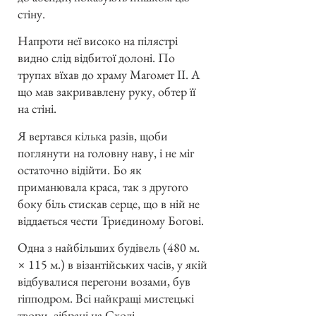
стіну.
Напроти неї високо на пілястрі
видно слід відбитої долоні. По
трупах вїхав до храму Магомет II. А
що мав закривавлену руку, обтер її
на стіні.
Я вертався кілька разів, щоби
поглянути на головну наву, і не міг
остаточно відійти. Бо як
приманювала краса, так з другого
боку біль стискав серце, що в ній не
віддається чести Триєдиному Богові.
Одна з найбільших будівель (480 м.
× 115 м.) в візантійських часів, у якій
відбувалися перегони возами, був
гіпподром. Всі найкращі мистецькі
твори, зібрані на Сході,