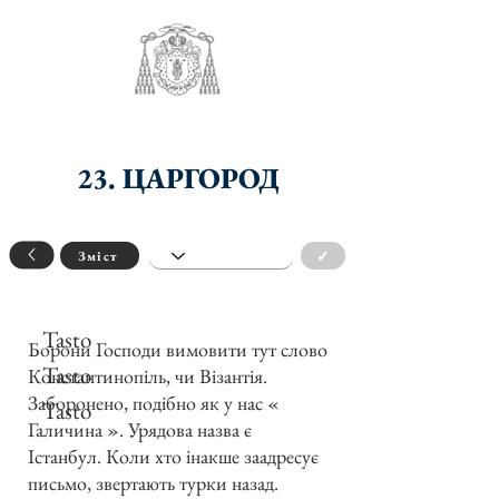
23. ЦАРГОРОД
✓
Зміст
Tasto
Борони Господи вимовити тут слово
Tasto
Константинопіль, чи Візантія.
Заборонено, подібно як у нас «
Tasto
Галичина ». Урядова назва є
Істанбул. Коли хто інакше заадресує
письмо, звертають турки назад.