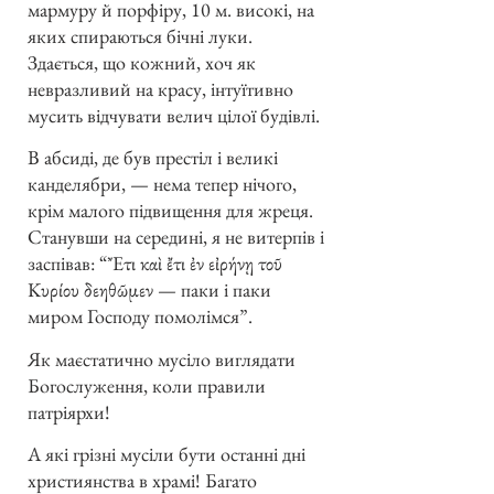
мармуру й порфіру, 10 м. високі, на
яких спираються бічні луки.
Здається, що кожний, хоч як
невразливий на красу, інтуїтивно
мусить відчувати велич цілої будівлі.
В абсиді, де був престіл і великі
канделябри, — нема тепер нічого,
крім малого підвищення для жреця.
Станувши на середині, я не витерпів і
заспівав: “Ἔτι καὶ ἔτι ἐν εἰρήνῃ τοῦ
Κυρίου δεηθῶμεν — паки і паки
миром Господу помолімся”.
Як маєстатично мусіло виглядати
Богослуження, коли правили
патріярхи!
А які грізні мусіли бути останні дні
християнства в храмі! Багато