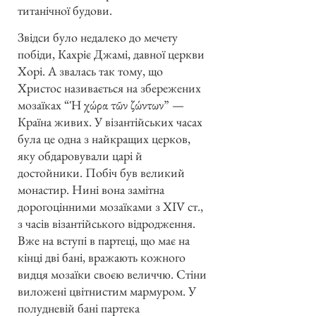
титанічної будови.
Звідси було недалеко до мечету
побіди, Кахріє Джамі, давної церкви
Хорі. А звалась так тому, що
Христос називається на збережених
мозаїках “Ἡ χώρα τῶν ζώντων” —
Країна живих. У візантійських часах
була це одна з найкращих церков,
яку обдаровували царі й
достойники. Побіч був великий
монастир. Нині вона замітна
дорогоцінними мозаїками з XIV ст.,
з часів візантійського відродження.
Вже на вступі в партеці, що має на
кінці дві бані, вражають кожного
видця мозаїки своєю величчю. Стіни
виложені цвітнистим мармуром. У
полудневій бані партека