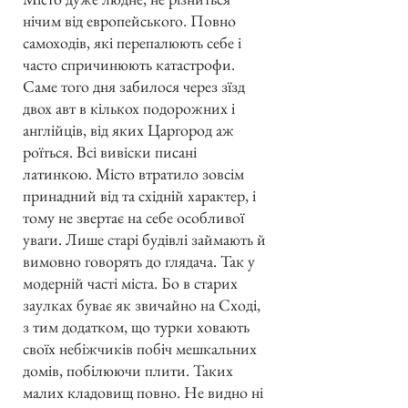
нічим від европейського. Повно
самоходів, які перепалюють себе і
часто спричинюють катастрофи.
Саме того дня забилося через зїзд
двох авт в кількох подорожних і
англійців, від яких Царгород аж
роїться. Всі вивіски писані
латинкою. Місто втратило зовсім
принадний від та східній характер, і
тому не звертає на себе особливої
уваги. Лише старі будівлі займають й
вимовно говорять до глядача. Так у
модерній часті міста. Бо в старих
заулках буває як звичайно на Сході,
з тим додатком, що турки ховають
своїх небіжчиків побіч мешкальних
домів, побілюючи плити. Таких
малих кладовищ повно. Не видно ні