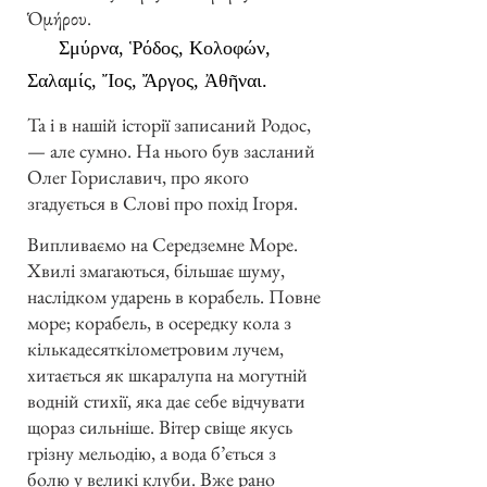
Ὁμήρου.
Σμύρνα, Ῥόδος, Κολοφών,
Σαλαμίς, Ἴος, Ἄργος, Ἀθῆναι.
Та і в нашій історії записаний Родос,
— але сумно. На нього був засланий
Олег Гориславич, про якого
згадується в Слові про похід Ігоря.
Випливаємо на Середземне Море.
Хвилі змагаються, більшає шуму,
наслідком ударень в корабель. Повне
море; корабель, в осередку кола з
кількадесяткілометровим лучем,
хитається як шкаралупа на могутній
водній стихії, яка дає себе відчувати
щораз сильніше. Вітер свіще якусь
грізну мельодію, а вода б’ється з
болю у великі клуби. Вже рано