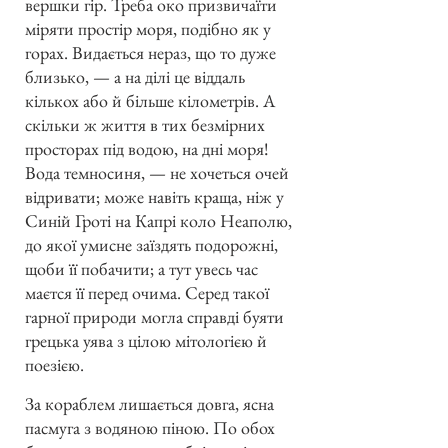
вершки гір. Треба око призвичаїти
міряти простір моря, подібно як у
горах. Видається нераз, що то дуже
близько, — а на ділі це віддаль
кількох або й більше кілометрів. А
скільки ж життя в тих безмірних
просторах під водою, на дні моря!
Вода темносиня, — не хочеться очей
відривати; може навіть краща, ніж у
Синій Гроті на Капрі коло Неаполю,
до якої умисне заїздять подорожні,
щоби її побачити; а тут увесь час
маєтся її перед очима. Серед такої
гарної природи могла справді буяти
грецька уява з цілою мітологією й
поезією.
За кораблем лишається довга, ясна
пасмуга з водяною піною. По обох