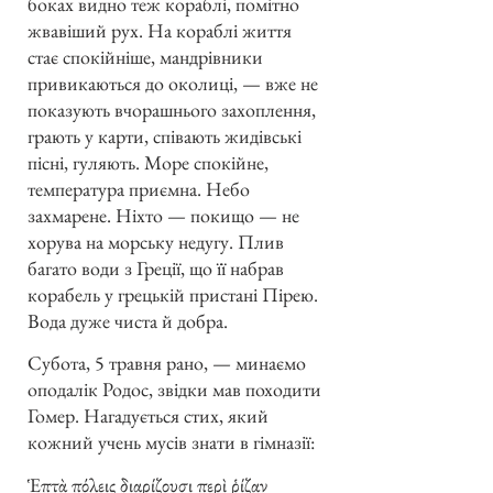
боках видно теж кораблі, помітно
жвавіший рух. На кораблі життя
стає спокійніше, мандрівники
привикаються до околиці, — вже не
показують вчорашнього захоплення,
грають у карти, співають жидівські
пісні, гуляють. Море спокійне,
температура приємна. Небо
захмарене. Ніхто — покищо — не
хорува на морську недугу. Плив
багато води з Греції, що її набрав
корабель у грецькій пристані Пірею.
Вода дуже чиста й добра.
Субота, 5 травня рано, — минаємо
оподалік Родос, звідки мав походити
Гомер. Нагадується стих, який
кожний учень мусів знати в гімназії:
Ἑπτὰ πόλεις διαρίζουσι περὶ ῥίζαν