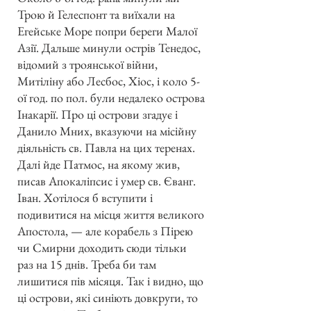
Трою й Гелеспонт та виїхали на
Егейське Море попри береги Малої
Азії. Дальше минули острів Тенедос,
відомий з троянської війни,
Митіліну або Лесбос, Хіос, і коло 5-
ої год. по пол. були недалеко острова
Інакарії. Про ці острови згадує і
Данило Мних, вказуючи на місійну
діяльність св. Павла на цих теренах.
Далі йде Патмос, на якому жив,
писав Апокаліпсис і умер св. Єванг.
Іван. Хотілося б вступити і
подивитися на місця життя великого
Апостола, — але корабель з Пірею
чи Смирни доходить сюди тільки
раз на 15 днів. Треба би там
лишитися пів місяця. Так і видно, що
ці острови, які синіють довкруги, то