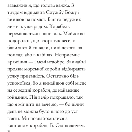
завважив я, що голова важка. З
трудом відправив Службу Божу і
вийшов на поміст. Багато недужих
лежить уже рядом. Корабель
перемінюється в шпиталь. Майже всі
подорожні, що вчора так весело
бавилися й співали, нині лежать на
покладі або в кабінах. Неприємне
вражіння — і мені недобре. Звичайні
прояви морської хороби відбирають
усяку приємність. Остаточно біль
успокоївся, бо я винайшов собі місце
на середині корабля, де найменше
гойдання. Під вечір покращало, так
що я міг піти на вечерю, — бо цілий
день не можна було нічого до уст
взяти. Ми познайомилися з
капітаном корабля, Б. Станкевичем.