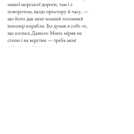
нашої морської дороги, там і з
поворотом, щодо простору й часу, —
що його дав мені чемний головний
інженер корабля. Бо думав я собі: те,
що колись Данило Мних міряв на
стопи і на верстви — треба мені
зміряти по-іншому.
Отже з Констанци до Істамбулу є
197 морських миль (мор. миля =
1.87 км.). Потрібно: з Констанци до
Анатолі Кап (до влитарні на
Босфорі) є 182 мор. милі, то зн. 13
годин їзди. З Анатолі Кап (Босфор)
до Істамбулу 15 мор. миль, т. зн. 1
година 10 мін. їзди. З Істамбулу до
Галіполі 113 м. миль, т. зн. 8½
години. З Галіполі до Кап Гелеспонт
35 м. миль, т. зн. 2½ год. З