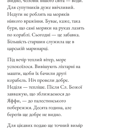
Видно, чоловік іншого світа — води.
Для супутників дуже ввічливий.
Недуги не роблять на моряків
ніякого вражіння. Буває, каже, така
буря, що самі моряки на руках лазять
по кораблі. Сьогодні — це забавка.
Більшість старшин служила ще в
царській маринарці.
Під вечір теплий вітер, море
успокоїлося. Вивішують ліхтарні на
машти, щоби їх бачили другі
корабель. Ніч провели добре.
Неділя — тепліше. Після Сл. Божої
завважую, що зближаємося до
Яффи, — до палестинського
побережжя. Десята година, але
берегів ще добре не видно.
Для цікавих подаю ще точний вимір