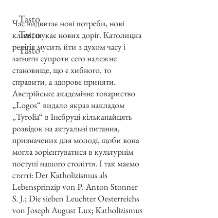
Tasto
Час видвигає нові потреби, нові
Tasto
кличі, шукає нових доріг. Католицка
релігія мусить йти з духом часу і
Tasto
загняти супроти сего належне
становище, що є хибного, то
справити, а здорове приняти.
Австрійське академічне товариство
„Logos“ видало якраз накладом
„Tyrolia“ в Інсбруці кільканайцять
розвідок на актуальні питання,
призначених для молоді, щоби вона
могла зорієнтуватися в культурнім
поступі нашого століття. І так маємо
статті: Der Katholizismus als
Lebensprinzip von P. Anton Stonner
S. J.; Die sieben Leuchter Oesterreichs
von Joseph August Lux; Katholizismus