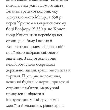
походить від усім відомого міста
Візантії, грецької колонії, яку
заснувало місто Мегара в 658 р.
перед Христом на європейському
боці Босфору. У 330 р. по Христі
цісар Константин переніс до неї
столицю з Риму і назвав її
Константинополем. Завдяки цій
події місто набрало світового
значення. З малої оселі воно
незабаром стало осередком
державної адміністрації, мистецтва й
торгівлі. Прегарне положення,
величаві будівлі й порти, привезені
старинні пам’ятки, мармурові
прикраси й підлоги з
інкрустованими візерунками,
мозаїки й малюнки, різнобарвні