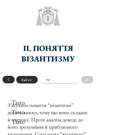
II. ПОНЯТТЯ
ВІЗАНТИЗМУ
✓
Зміст
Tasto
З’ясувати поняття “візантизм”
Tasto
досить важко, тому що воно складне
й широке. Проте аналіза доведе до
Tasto
його зрозуміння й приблизного
визначення. Сама назва “візантизм”