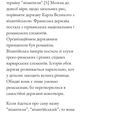
терміну “візантизм”.[5] Можна до
деякої міри, щодо загальних рис,
порівняти державу Карла Великого з
візантійською. Франкська держава
постала з германських національних і
романських елементів.
Організаційним державним
принципом був романізм.
Візантійська імперія постала зі злуки
греко-римських і різних східних
варварських елементів. Історія обох
держав розвивається паралельно, хоч
у деталях заходить велика різниця.
Обидві вони є лише умовно
римськими, бо перетворилися в
самостійні державні новотвори.
Коли йдеться про саму назву
“візантизм”, “візантійський”, то вона