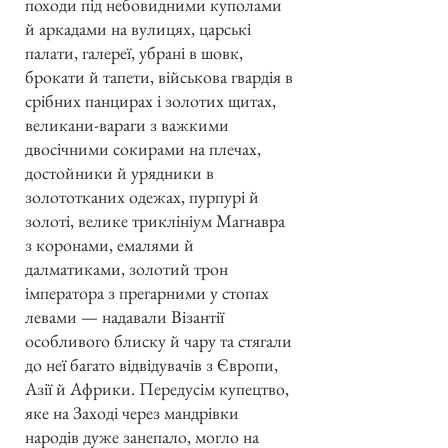
походи під небовидними куполами
й аркадами на вулицях, царські
палати, галереї, убрані в шовк,
брокати й тапети, військова гвардія в
срібних панцирах і золотих щитах,
великани-вараги з важкими
двосічними сокирами на плечах,
достойники й урядники в
золототканих одежах, пурпурі й
золоті, велике триклініум Магнавра
з коронами, емалями й
далматиками, золотий трон
імператора з прегарними у стопах
левами — надавали Візантії
особливого блиску й чару та стягали
до неї багато відвідувачів з Європи,
Азії й Африки. Передусім купецтво,
яке на Заході через мандрівки
народів дуже занепало, могло на