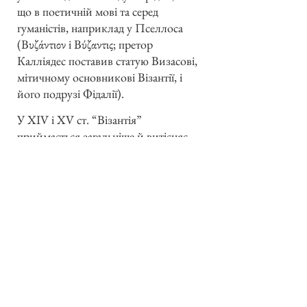
що в поетичній мові та серед
гуманістів, наприклад у Пселлоса
(Βυζάντιον і Βύζαντις; претор
Калліядес поставив статую Визасові,
мітичному основникові Візантії, і
його подрузі Фідалії).
У XIV і XV ст. “Візантія”
приймається загальніше й витісняє
“Константинополь”. Від
візантійських збігців після упадку
Царгороду 1453 р. назва прийнялася
на Заході й утвердилася завдяки
науковій літературі.[5]
У нас переважно вживано в давнину
поруч Візантії слів “греки” і
“грецький”. У церковному житті
прийнялася в пізніших часах ця