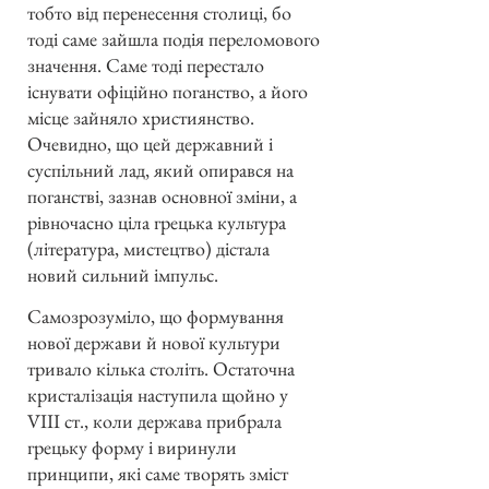
тобто від перенесення столиці, бо
тоді саме зайшла подія переломового
значення. Саме тоді перестало
існувати офіційно поганство, а його
місце зайняло християнство.
Очевидно, що цей державний і
суспільний лад, який опирався на
поганстві, зазнав основної зміни, а
рівночасно ціла грецька культура
(література, мистецтво) дістала
новий сильний імпульс.
Самозрозуміло, що формування
нової держави й нової культури
тривало кілька століть. Остаточна
кристалізація наступила щойно у
VIII ст., коли держава прибрала
грецьку форму і виринули
принципи, які саме творять зміст