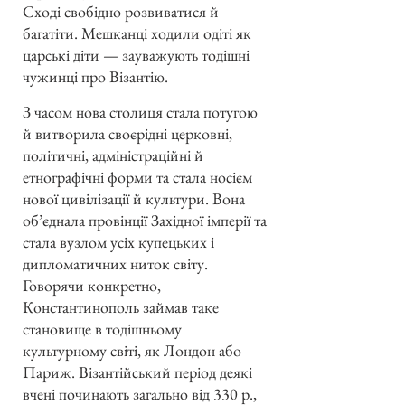
Сході свобідно розвиватися й
багатіти. Мешканці ходили одіті як
царські діти — зауважують тодішні
чужинці про Візантію.
З часом нова столиця стала потугою
й витворила своєрідні церковні,
політичні, адміністраційні й
етнографічні форми та стала носієм
нової цивілізації й культури. Вона
об’єднала провінції Західної імперії та
стала вузлом усіх купецьких і
дипломатичних ниток світу.
Говорячи конкретно,
Константинополь займав таке
становище в тодішньому
культурному світі, як Лондон або
Париж. Візантійський період деякі
вчені починають загально від 330 р.,