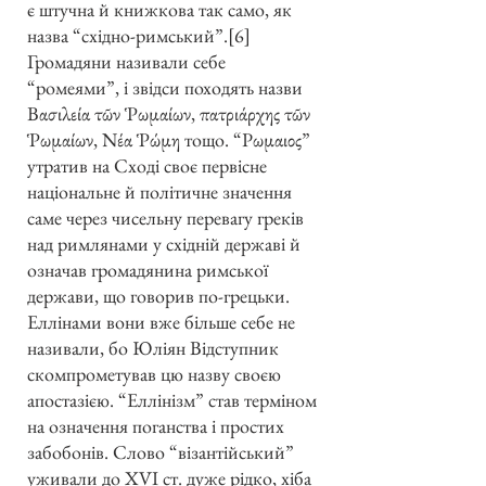
є штучна й книжкова так само, як
назва “східно-римський”.[6]
Громадяни називали себе
“ромеями”, і звідси походять назви
Βασιλεία τῶν Ῥωμαίων, πατριάρχης τῶν
Ῥωμαίων, Νέα Ῥώμη тощо. “Ρωμαιος”
утратив на Сході своє первісне
національне й політичне значення
саме через чисельну перевагу греків
над римлянами у східній державі й
означав громадянина римської
держави, що говорив по-грецьки.
Еллінами вони вже більше себе не
називали, бо Юліян Відступник
скомпрометував цю назву своєю
апостазією. “Еллінізм” став терміном
на означення поганства і простих
забобонів. Слово “візантійський”
уживали до XVI ст. дуже рідко, хіба