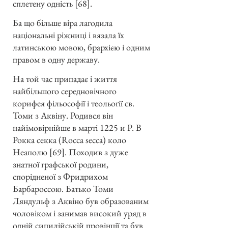
сплетену одність [68].
Ба що більше віра лагодила
національні ріжниці і вязала їх
латинською мовою, брархією і одним
правом в одну державу.
На той час припадає і життя
найбільшого середновічного
корифея фільософії і теольоґії св.
Томи з Аквіну. Родився він
найімовірнійше в марті 1225 и P. B
Рокка секка (Rocca secca) коло
Неаполю [69]. Походив з дуже
знатної графської родини,
спорідненої з Фридрихом
Барбароссою. Батько Томи
Ляндульф з Аквіно був образованим
чоловіком і занимав високий уряд в
одній сицилійській провінції та був