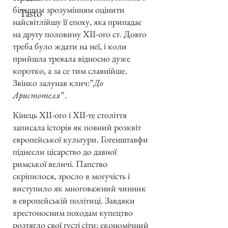
більшим зрозумінням оцінити
Tasto
найсвітлійшу її епоху, яка припадає
на другу половину XII-ого ст. Довго
треба було ждати на неї, і коли
прийшла тревала відносно дуже
коротко, а за се тим славнійше.
Звінко залунав клич:”
До
Аристотеля
”.
Кінець XII-ого і ХІІ-те століття
записала історія як повний розквіт
европейської культури. Гогенштавфи
піднесли цісарство до давної
римської величі. Папство
скріпилося, зросло в могучість і
виступило як многоважний чинник
в европейській політиці. Завдяки
хрестоносним походам купецтво
розтягло свої густі сіти; економічний