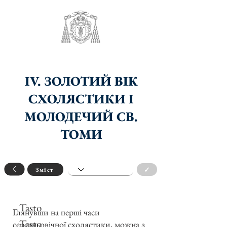
IV. ЗОЛОТИЙ ВІК
СХОЛЯСТИКИ І
МОЛОДЕЧИЙ СВ.
ТОМИ
✓
Зміст
Tasto
Глянувши на перші часи
Tasto
середньовічної схолястики, можна з