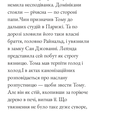
немила несподіванка. Домінікани
стояли — річясна — по стороні
папи.Чин призначив Тому до
дальших студій в Парижі. Та по
дорозі зловили його таки власні
браття, головно Райнальд, і увязнили
в замку Сан Джованні. Лєґенда
представила сей побут як строгу
вязницю. Тома мав терпіти голод і
холод.І в актах канонізаційних
розповідається про наслану
розпустницю — щоби звести Тому.
Але він як стій, вхопивши за горіюче
дерево в печі, вигнав її. Що
увязнення не було таке дуже суворе,
можна вносити з сего, що Тома міг
діставати деяку лектуру. В часі того
примусового побуту, вчив Тома
свою сестру Мароту, якій родичі