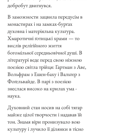
добробут двигнувся.
В заможности зацвила передусім в
монастирах і на замках-бурґах
духовна і матеріяльна культура.
Хмаротичні ґотицькі храми — то
вислів релігійного життя
богомільної середньовічної душі. В
літературі веде перед свою ніжною
поезією світла трійця: Гартман з Аве,
Вольфрам з Ешен-баху і Вальтер з
Фоґельвайде. В парі з поезією
знеслася високо на крилах ума -
наука.
Духовний стан носив на собі тягар
майже цілої творчости і надавав їй
тон. Знамя віри пронизувало вою
культуру і лучило її ділянки в тісно