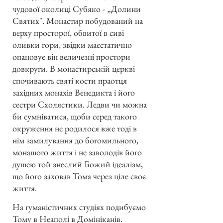
чудової околиці Субяко - „Долини
Святих". Монастир побудований на
верху просторої, обвитої в сиві
оливки гори, звідки маєстатично
опановує він величезні простори
довкруги. В монастирській церкві
спочивають святі кости праотця
західних монахів Венедикта і його
сестри Схолястики. Ледви чи можна
би сумніватися, щоби серед такого
окруження не родилося вже тоді в
нім замилування до богомильного,
монашого життя і не заволодів його
душею той знеслий Божий ідеалізм,
що його заховав Тома через ціле своє
життя.
На гуманістичних студіях подибуємо
Тому в Неаполі в Домініканів.