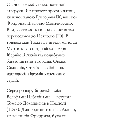
Сталося се мабуть ізза воєнної
заверухи. Як протест проти клятви,
киненої папою Григорієм ІХ, військо
Фридриха ІІ заняло Монтекассіно.
Ввиду сего монахи враз з ювенатом
перепеслися до Неаполю [70]. В
трівіюм мав Тома за вчителя маґістра
Мартина, а в квадрівіюм Петра
Ібернію.В Аквіната подибуємо
багато цитатів з Горапія. Овідіа,
Салюстіа, Страбона, Лівія - як
наглядний відгомін клясичних
студій.
Серед розгару боротьби між
Вельфами і Ґібелінами — вступив
Тома до Домініканів в Неаполі
(1243). Для родини графів з Аквіно,
як ленників Фридриха, була се