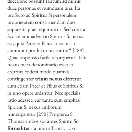
dilectione possunt tantum ad minus
duae personae et numquam una. Ita
profecto ad Spiritus Si personalem
proprietatem constituendam duo
supposita prae requiruntur. Sed contra
Scotus animadvertit: Spiritus S. nexus
est, quia Pater et Filius in eo, ut in
communi producto nectuntur“.[289]
Quae responsio facile retorquetur: Talis
nexus mera denominatio esset et
creatura eodem modo quamvis
contingenter
trium nexus
diceretur,
cum etiam Pater et Filius et Spiritus S.
in uno opere uniantur. Nec specialis
ratio adesset, cur tanta cum emphasi
Spiritus S. nexus amborum
nuncuparetur.[290] Propterea S.
Thomas ambos spirantes Spiritu So
formaliter
ita uniri affirmat, ac si