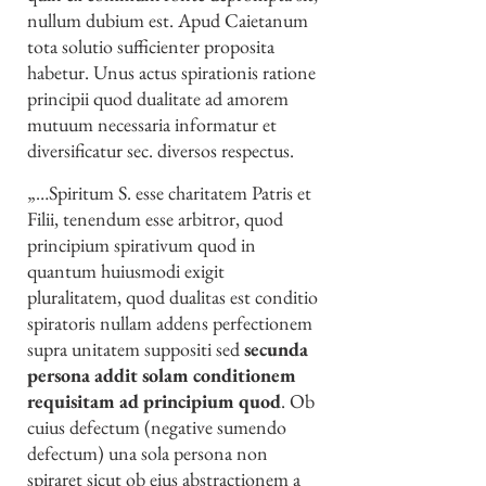
nullum dubium est. Apud Caietanum
tota solutio sufficienter proposita
habetur. Unus actus spirationis ratione
principii quod dualitate ad amorem
mutuum necessaria informatur et
diversificatur sec. diversos respectus.
„…Spiritum S. esse charitatem Patris et
Filii, tenendum esse arbitror, quod
principium spirativum quod in
quantum huiusmodi exigit
pluralitatem, quod dualitas est conditio
spiratoris nullam addens perfectionem
supra unitatem suppositi sed
secunda
persona addit solam conditionem
requisitam ad
principium quod
. Ob
cuius defectum (negative sumendo
defectum) una sola persona non
spiraret sicut ob eius abstractionem a