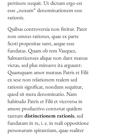
pertinere nequit. Ut dictum ergo est
esse „nexum“ denominationem esse
rationis.
Quibus controversia non finitur. Patet
non omnes rationes, quae ex parte
Scoti propositae sunt, aeque esse
fundatas. Quam ob rem Vasquez,
Salmanticenses alique non dant manus
victas, sed plus minusve ita arguunt:
Quamquam amor mutuus Patris et Filii
ex sese non relationem realem sed
rationis significat, nondum sequitur,
quod sit mera denominatio. Nam
habitudo Patris et Filii et viceversa in
amore productivo connotat quidem
tantum
distinctionem rationis
, sed
fundatam in re, i. e. in reali oppositione
personarum spirantium, quae realiter