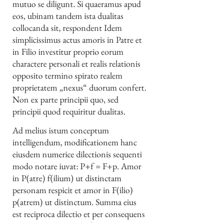
mutuo se diligunt. Si quaeramus apud
eos, ubinam tandem ista dualitas
collocanda sit, respondent Idem
simplicissimus actus amoris in Patre et
in Filio investitur proprio eorum
charactere personali et realis relationis
opposito termino spirato realem
proprietatem „nexus“ duorum confert.
Non ex parte principii quo, sed
principii quod requiritur dualitas.
Ad melius istum conceptum
intelligendum, modificationem hanc
eiusdem numerice dilectionis sequenti
modo notare iuvat: P+f = F+p. Amor
in P(atre) f(ilium) ut distinctam
personam respicit et amor in F(ilio)
p(atrem) ut distinctum. Summa eius
est reciproca dilectio et per consequens