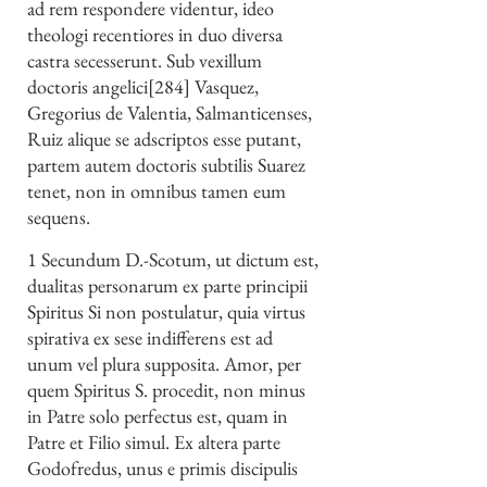
ad rem respondere videntur, ideo
theologi recentiores in duo diversa
castra secesserunt. Sub vexillum
doctoris angelici[284] Vasquez,
Gregorius de Valentia, Salmanticenses,
Ruiz alique se adscriptos esse putant,
partem autem doctoris subtilis Suarez
tenet, non in omnibus tamen eum
sequens.
1 Secundum D.-Scotum, ut dictum est,
dualitas personarum ex parte principii
Spiritus Si non postulatur, quia virtus
spirativa ex sese indifferens est ad
unum vel plura supposita. Amor, per
quem Spiritus S. procedit, non minus
in Patre solo perfectus est, quam in
Patre et Filio simul. Ex altera parte
Godofredus, unus e primis discipulis