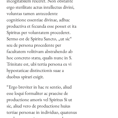
incogitabilem reiceret. Non obstante
ergo sterilitate actus intellectus divini,
voluntas tamen antecedente
cognitione essentiae divinae, adhuc
productiva et fecunda esse posset et ita
Spiritus per voluntatem procederet.
Sermo est de Spiritu Sancto, „ut sic“
seu de persona procedente per
facultatem volitivam abstrahendo ab
hoc concreto statu, qualis nunc in S.
Trinitate est, ubi tertia persona ex vi
hypostaticae distinctionis suae a
duobus spirari exigit.
“Ergo breviter in hac re sentio, aliud
esse loqui formaliter ac praecise de
productione amoris vel Spiritus Si ut
sic, aliud vero de productione huius
tertiae personae in individuo, quatenus