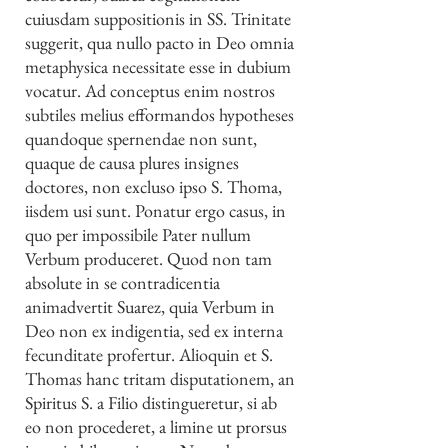
cuiusdam suppositionis in SS. Trinitate
suggerit, qua nullo pacto in Deo omnia
metaphysica necessitate esse in dubium
vocatur. Ad conceptus enim nostros
subtiles melius efformandos hypotheses
quandoque spernendae non sunt,
quaque de causa plures insignes
doctores, non excluso ipso S. Thoma,
iisdem usi sunt. Ponatur ergo casus, in
quo per impossibile Pater nullum
Verbum produceret. Quod non tam
absolute in se contradicentia
animadvertit Suarez, quia Verbum in
Deo non ex indigentia, sed ex interna
fecunditate profertur. Alioquin et S.
Thomas hanc tritam disputationem, an
Spiritus S. a Filio distingueretur, si ab
eo non procederet, a limine ut prorsus