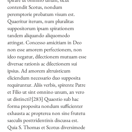
contendit Scotus, nondum
peremptorie probatum visum est.
Quaeritur iterum, num pluralitas
suppositorum ipsam spirationem
tandem aliquando aliquomodo
attingat. Concesso amicitiam in Deo
non esse amorem perfectionem, non
ideo negatur, dilectionem mutuam esse
diversae rationis ac dilectionem sui
ipsius. Ad amorem altruisticum
eliciendum necessario duo supposita
requiruntur. Aliis verbis, spirente Patre
et Filio ut sint omnino unum, an vero
ut distincti?[283] Quaestio sub hac
forma proposita nondum sufficienter
exhausta ac propterea non sine frutetu
saeculis posttridentinis discussa est.
Quia S. Thomas et Scotus diversimode