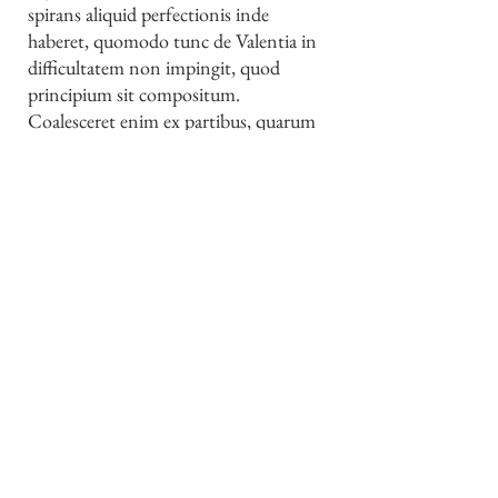
spirans aliquid perfectionis inde
haberet, quomodo tunc de Valentia in
difficultatem non impingit, quod
principium sit compositum.
Coalesceret enim ex partibus, quarum
alterutra imperfecte in productionem
influeret. Consequenter et simplicitas
Spiritus Si pessumderetur.
Cap. II De relatione spiratoris -
solutionis conclusio
Statu disputationis eiusque evolutione
praemissis atque crisi singularum
sententiarum instituta resolutio,
postquam iam doctrinam S. Thomae
liabavimus, in promptu concinnisque
verbis ob oculos ponenda est.
Neminem effugit, quod tota hac