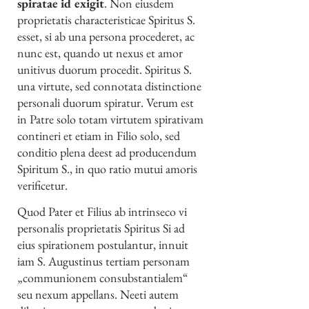
spiratae id exigit
. Non eiusdem
proprietatis characteristicae Spiritus S.
esset, si ab una persona procederet, ac
nunc est, quando ut nexus et amor
unitivus duorum procedit. Spiritus S.
una virtute, sed connotata distinctione
personali duorum spiratur. Verum est
in Patre solo totam virtutem spirativam
contineri et etiam in Filio solo, sed
conditio plena deest ad producendum
Spiritum S., in quo ratio mutui amoris
verificetur.
Quod Pater et Filius ab intrinseco vi
personalis proprietatis Spiritus Si ad
eius spirationem postulantur, innuit
iam S. Augustinus tertiam personam
„communionem consubstantialem“
seu nexum appellans. Neeti autem