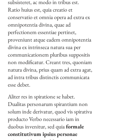
subsisteret, ac modo in tribus est.
Ratio huius est, quia creatio et
conservatio et omnia opera ad extra ex
omnipotentia divina, quae ad
perfectionem essentiae pertinet,
proveniunt atque eadem omnipotentia
divina ex intrinseca natura sua per
communicationem pluribus suppositis
non modificatur. Creant tres, quoniam
natura divina, prius quam ad extra agat,
ad intra tribus distinctis communicata
esse debet.
Aliter res in spiratione se habet.
Dualitas personarum spirantium non
solum inde derivatur, quod vis spirativa
producto Verbo necessario iam in
duobus invenitur, sed quia
formale
constitutivum ipsius personae