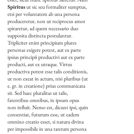
Spiritus
ut sic seu formaliter sumptus,
etsi per voluntatem ab una persona
produceretur, non ut reciprocus amor
spiraretur, ad quem necessario duo
supposita distincta postulantur.
Tripliciter enim principium plures
personas exigere potest, aut ex parte
ipsius principii productivi aut ex parte
producti, aut ex utraque. Virtus
productiva potest esse talis conditionis,
ut non exeat in actum, nisi pluribus (ut
e. gr. in creatione) prius communicata
sit. Sed haec pluralitas ut talis,
fatentibus omnibus, in ipsum opus
non influit. Nemo est, dicunt ipsi, quin
consentiat, futurum esse, ut eadem
omnino creatio esset, si natura divina
per impossibile in una tantum persona