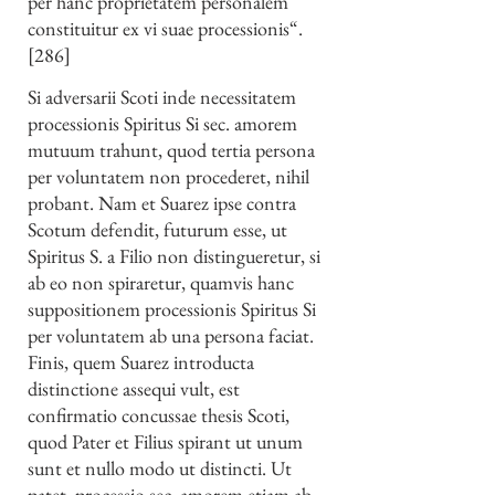
per hanc proprietatem personalem
constituitur ex vi suae processionis“.
[286]
Si adversarii Scoti inde necessitatem
processionis Spiritus Si sec. amorem
mutuum trahunt, quod tertia persona
per voluntatem non procederet, nihil
probant. Nam et Suarez ipse contra
Scotum defendit, futurum esse, ut
Spiritus S. a Filio non distingueretur, si
ab eo non spiraretur, quamvis hanc
suppositionem processionis Spiritus Si
per voluntatem ab una persona faciat.
Finis, quem Suarez introducta
distinctione assequi vult, est
confirmatio concussae thesis Scoti,
quod Pater et Filius spirant ut unum
sunt et nullo modo ut distincti. Ut
patet, processio sec. amorem etiam ab