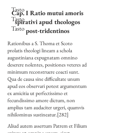
Tasto
Cap. I Ratio mutui amoris
Tasto
spirativi apud theologos
Tasto
post-tridentinos
Rationibus a S. Thoma et Scoto
prolatis theologi lineam a schola
augustiniana expugnatam omnino
deserere nolentes, positiones veteres ad
minimum reconstruere coacti sunt.
Qua de causa sine difficultate unum
apud eos observari potest argumentum
ex amicitia ut perfectissimo et
fecundissimo amore dictum, non
amplius tam audaciter urgeri, quamvis
nihilominus sustineatur.[282]
Aliud autem assertum Patrem et Filium
spirare ut omnino unum, sicut