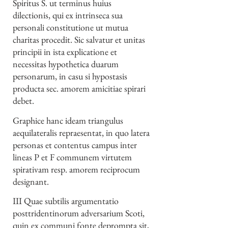
Spiritus S. ut terminus huius
dilectionis, qui ex intrinseca sua
personali constitutione ut mutua
charitas procedit. Sic salvatur et unitas
principii in ista explicatione et
necessitas hypothetica duarum
personarum, in casu si hypostasis
producta sec. amorem amicitiae spirari
debet.
Graphice hanc ideam triangulus
aequilateralis repraesentat, in quo latera
personas et contentus campus inter
lineas P et F communem virtutem
spirativam resp. amorem reciprocum
designant.
III Quae subtilis argumentatio
posttridentinorum adversarium Scoti,
quin ex communi fonte deprompta sit,