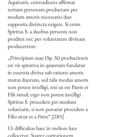
Aquinatis, contradicens affirmat
tertiam personam productam per
modum amoris necessario duo
supposita distincta exigere. Si enim
Spiritus S. a duobus personis non
prodiret nec per voluntatem divinam
produceretur:
„Principium suae (Sp. Si) productionis
est vis spirativa in quantum fundatur
in essentia divina sub ratione amoris
mutui duorum, sed talis modus amoris
non potest intelligi, nisi ut est Patris et
Filii simul; ergo non potest intelligi
Spiritus S. procedere per modum
voluntatis, si non ponatur procedere a
Filio sicut et a Patre“.[285]
Ut difficultas haec in meliore luce
collocetur, Suarez cogitationem