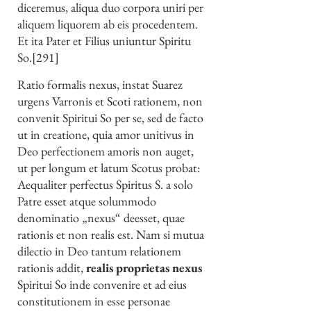
diceremus, aliqua duo corpora uniri per
aliquem liquorem ab eis procedentem.
Et ita Pater et Filius uniuntur Spiritu
So.[291]
Ratio formalis nexus, instat Suarez
urgens Varronis et Scoti rationem, non
convenit Spiritui So per se, sed de facto
ut in creatione, quia amor unitivus in
Deo perfectionem amoris non auget,
ut per longum et latum Scotus probat:
Aequaliter perfectus Spiritus S. a solo
Patre esset atque solummodo
denominatio „nexus“ deesset, quae
rationis et non realis est. Nam si mutua
dilectio in Deo tantum relationem
rationis addit,
realis proprietas nexus
Spiritui So inde convenire et ad eius
constitutionem in esse personae