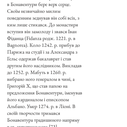
в Бонавентури бере верх серце.
Своїм незвичайно милим
поведенням зєднував він собі всіх, з
ким лише стикався. До монастиря
вступив він замолоду і звався Іван
Фіданца (Fidanza родж. 1221. р. в
Bagnorea). Коло 1242. р. прибув до
Парижа на студії і за Александра з
Гельс одержав бакалаврат і став
другим його наслідником. Викладав
до 1252. р. Мабуть в 1260. р.
вибрано ного генералом в чині, а
Григорій Х, що став папою на
предложення Бонавентури, іменував
його кардиналом і епископом
Альбано. Умер 1274. р. в Ліоні. В
своїй творчости тримався
Бонавентура традишиного напряму
т.зв. августинського [73].