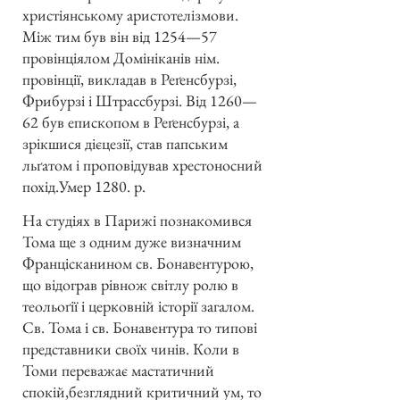
христіянському аристотелізмови.
Між тим був він від 1254—57
провінціялом Домініканів нім.
провінції, викладав в Реґенсбурзі,
Фрибурзі і Штрассбурзі. Від 1260—
62 був епископом в Реґенсбурзі, а
зрікшися дієцезії, став папським
льґатом і проповідував хрестоносний
похід.Умер 1280. р.
На студіях в Парижі познакомився
Тома ще з одним дуже визначним
Францісканином св. Бонавентурою,
що відограв рівнож світлу ролю в
теольоґії і церковній історії загалом.
Св. Тома і св. Бонавентура то типові
представники своїх чинів. Коли в
Томи переважає мастатичний
спокій,безглядний критичний ум, то