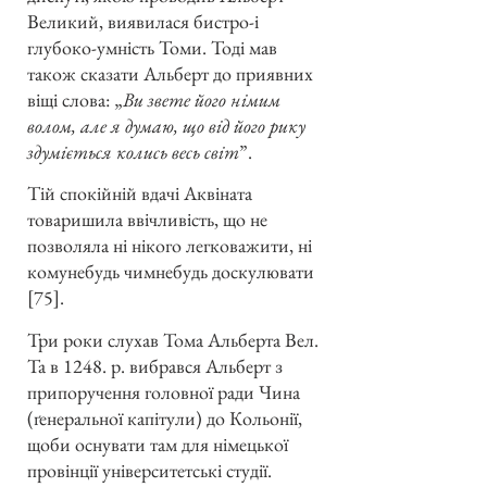
Великий, виявилася бистро-і
глубоко-умність Томи. Тоді мав
також сказати Альберт до приявних
віщі слова: „
Ви звете його німим
волом, але я думаю, що від його рику
здуміється колись весь світ
”.
Тій спокійній вдачі Аквіната
товаришила ввічливість, що не
позволяла ні нікого легковажити, ні
комунебудь чимнебудь доскулювати
[75].
Три роки слухав Тома Альберта Вел.
Та в 1248. р. вибрався Альберт з
припоручення головної ради Чина
(ґенеральної капітули) до Кольонії,
щоби оснувати там для німецької
провінції університетські студії.