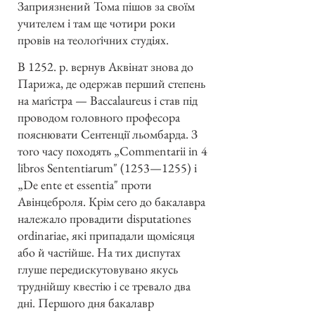
Заприязнений Тома пішов за своїм
учителем і там ще чотири роки
провів на теолоґічних студіях.
В 1252. р. вернув Аквінат знова до
Парижа, де одержав перший степень
на маґістра — Baccalaureus і став під
проводом головного професора
пояснювати Сентенції льомбарда. З
того часу походять „Commentarii in 4
libros Sententiarum" (1253—1255) i
„De ente et essentia" проти
Авінцеброля. Крім сего до бакалавра
належало провадити disputationes
ordinariae, які припадали щомісяця
або й частійше. На тих диспутах
глуше передискутовувано якусь
труднійшу квестію і се тревало два
дні. Першого дня бакалавр