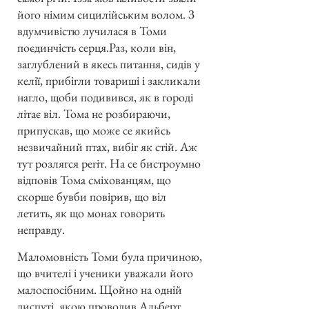
його німим сицилійським волом. З
вдумчивістю лучилася в Томи
поєдинчість серця.Раз, коли він,
заглублений в якесь питання, сидів у
келії, прибігли товариші і закликали
нагло, щоби подивився, як в городі
літає віл. Тома не розбираючи,
припускав, що може се якийсь
незвичайний птах, вибіг як стій. Аж
тут розлягся регіт. На се бистроумно
відповів Тома сміхованцям, що
скорше бувби повірив, що віл
летить, як що монах говорить
неправду.
Маломовність Томи була причиною,
що вчителі і ученики уважали його
малоспосібним. Щойно на одній
диспуті, якою проводив Альберт