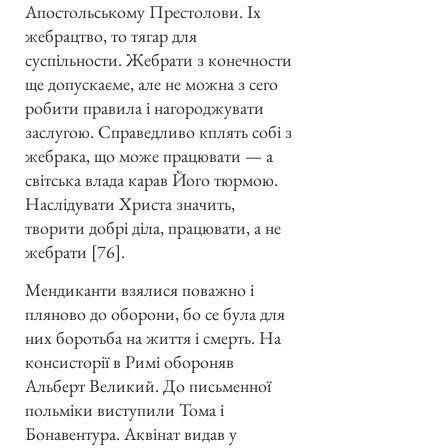
Апостольському Престолови. Іх
жебрацтво, то тягар для
суспільности. Жебрати з конечности
ще допускаєме, але не можна з сего
робити правила і нагороджувати
заслугою. Справедливо кплять собі з
жебрака, що може працювати — а
світська влада карав Його тюрмою.
Наслідувати Христа значить,
творити добрі діла, працювати, а не
жебрати [76].
Мендиканти взялися поважно і
пляново до оборони, бо се була для
них боротьба на життя і смерть. На
консисторії в Римі обороняв
Альберт Великий. До письменної
польміки виступили Тома і
Бонавентура. Аквінат видав у