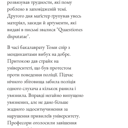
розвязував трудности, які пому
роблено в заповідженій темі.
Другого дня маґістер ґрупував увесь
матеріял, закиди й арґументи, які
видаві в письмі звалися "Quaestiones
disputatae".
В часі бакалаврату Томи спір з
мендикантами вибух на добре.
Притокою дав страйк на
університеті, що був протестом
проти поведення поліції. Підчас
нічного збіговища забила поліція
одного слухача а кількох ранила і
увязнила. Вправді негайно випущено
увязнених, але не дано більше
жадного задоситьучинення за
нарушення привилеїв університету.
Професори оголосили завішення