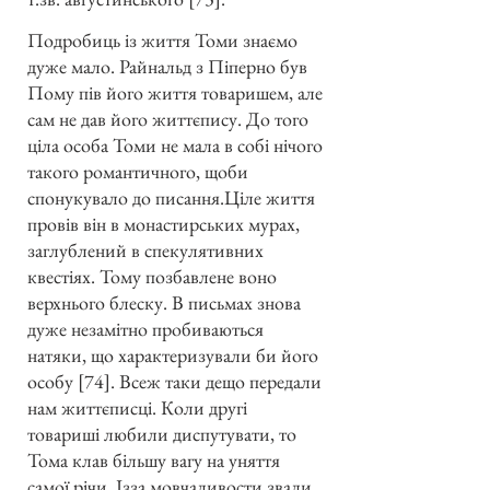
Подробиць із життя Томи знаємо
дуже мало. Райнальд з Піперно був
Пому пів його життя товаришем, але
сам не дав його життєпису. До того
ціла особа Томи не мала в собі нічого
такого романтичного, щоби
спонукувало до писання.Ціле життя
провів він в монастирських мурах,
заглублений в спекулятивних
квестіях. Тому позбавлене воно
верхнього блеску. В письмах знова
дуже незамітно пробиваються
натяки, що характеризували би його
особу [74]. Всеж таки дещо передали
нам життєписці. Коли другі
товариші любили диспутувати, то
Тома клав більшу вагу на уняття
самої річи. Ізза мовчаливости звали