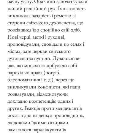
бачну увагу. Оба чини започаткували
живий реліґійний рух. Їх активність
викликала заздрість і ремство зі
сторони світського духовенства, що
розсівшися їло спокійно свій хліб.
Нові черці, меткі і рухливі,
проповідували, сповідали по селах і
містах, зате церкви світського
духовенства пустіли. Лучалося не-
раз, що монахи загарбували собі
парохільні права (погріб,
блеопомазання і т. д.), через що
викликували конфлікти, які папи
розвязували, відмежовуючи
докладно компетенцію одних і
других. Реакція проти мендикантів
росла з дня на день; з проповідниць,
людовими їдкими сатирами
намагалося параліжувати їх