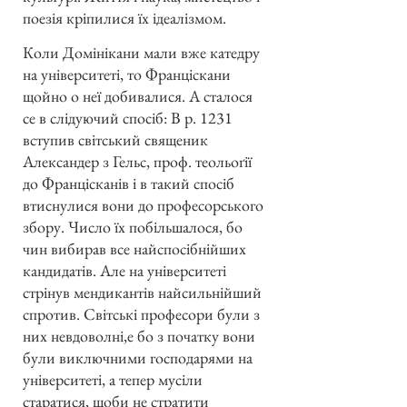
поезія кріпилися їх ідеалізмом.
Коли Домінікани мали вже катедру
на університеті, то Франціскани
щойно о неї добивалися. А сталося
се в слідуючий спосіб: В р. 1231
вступив світський священик
Александер з Гельс, проф. теольоґії
до Францісканів і в такий спосіб
втиснулися вони до професорського
збору. Число їх побільшалося, бо
чин вибирав все найспосібнійших
кандидатів. Але на університеті
стрінув мендикантів найсильнійший
спротив. Світські професори були з
них невдоволні,е бо з початку вони
були виключними господарями на
університеті, а тепер мусіли
старатися, щоби не стратити