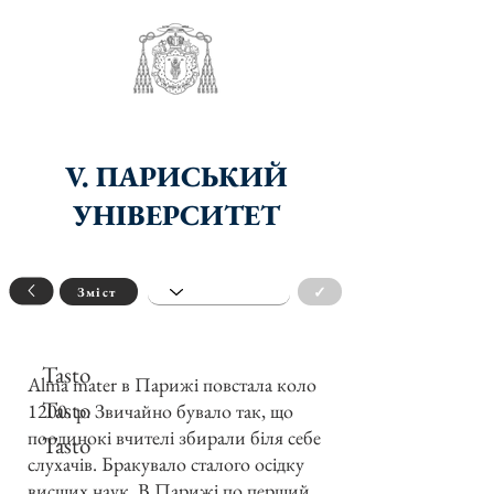
V. ПАРИСЬКИЙ
УНІВЕРСИТЕТ
✓
Зміст
Tasto
Alma mater в Парижі повстала коло
Tasto
1200. р. Звичайно бувало так, що
поодинокі вчителі збирали біля себе
Tasto
слухачів. Бракувало сталого осідку
висших наук. В Парижі по перший