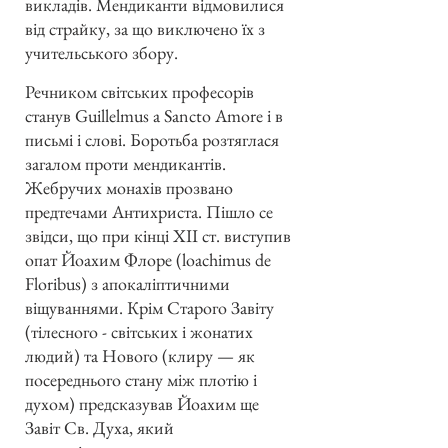
викладів. Мендиканти відмовилися
від страйку, за що виключено їх з
учительського збору.
Речником світських професорів
станув Guillelmus а Sancto Amore і в
письмі і слові. Боротьба розтяглася
загалом проти мендикантів.
Жебручих монахів прозвано
предтечами Антихриста. Пішло се
звідси, що при кінці XII ст. виступив
опат Йоахим Флоре (loachimus de
Floribus) з апокаліптичними
віщуваннями. Крім Старого Завіту
(тілесного - світських і жонатих
людий) та Нового (клиру — як
посереднього стану між плотію і
духом) предсказував Йоахим ще
Завіт Св. Духа, який