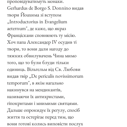
проповідуватимуть монaxи.
Gerhardus de Borgo S. Donnino видав
твори Йоахима зі вступом
„Introductorius in Evangelium
aeternum", де каже, що якраз
Франціскани сповнюють ту місію.
Хоч папа Александер IV осудив ті
твори, то вони дали нагоду до
тяжких обвилувачень Чина мимо
того, що то були блуди тільки
одиниць. Вільгельм від Св. Любови
видав твір „De periculis novissimorum
temporum", в якім нагально
накинувся на мендикантів,
називаючи їх антихристами,
гіпокритами і мнимими святцями.
Дальше опрокидує їх реґулу, спосіб
життя та остерігає перед тим, що
вони готові колись виповісти послух