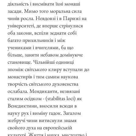
діяльність і висмівати їхні монаші
засади. Мимо того моральна сила
чинів росла. Невдовзі і в Парижі на
університеті, де вперше стрінулися
оба закони, вспіли зєднати собі
багато прихильників і між
учениками і вчигелями, ба що
більше, заняти небавом домінуюче
становище. Чільнійші одиниці
зпоміж світського клиру вступали до
монастирів і тим самим наукова
творчість світського духовенства
ослабала. Мендиканти, незвязані
сталим осідком - (stabilitas loci) як
Венедиктини, вносили всюди в
науку рух і виміну гадок. Загалом
жебручі чини витиснули знамя
свойого духа на европейській
культурі. Життя і наука, мистецтво і