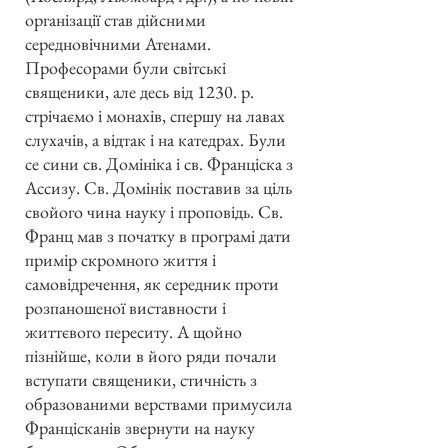
організації став дійсними
середновічними Атенами.
Професорами були світські
священики, але десь від 1230. р.
стрічаємо і монахів, спершу на лавах
слухачів, а відтак і на катедрах. Були
се сини св. Домініка і св. Франціска з
Ассизу. Св. Домінік поставив за ціль
свойого чина науку і проповідь. Св.
Франц мав з початку в програмі дати
примір скромного життя і
самовідречення, як середник проти
розпаношеної виставности і
життєвого переситу. А щойно
пізнійше, коли в його ряди почали
вступати священики, стичність з
образованими верствами примусила
Францісканів звернути на науку