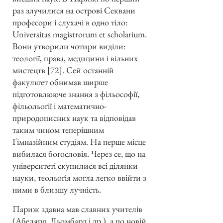
раз злучилися на острові Секвани
професори і слухачі в одно тіло:
Universitas magistrorum et scholarium.
Вони утворили чотири виділи:
теології, права, медицини і вільних
мистецтв [72]. Сей останній
факультет обнимав ширше
підготовлююче знання з фільософії,
фільольоґії і математично-
природописних наук та відповідав
таким чином теперішним
Ґімназійним студіям. На перше місце
вибилася богословія. Через се, що на
університеті скупилися всі ділянки
науки, теольоґія могла легко ввійти з
ними в близшу лучність.
Париж здавна мав славних учителів
(Абелярд, Льомбард і др.), а по новій