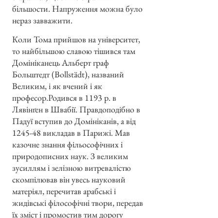
більшости. Напруження можна було
нераз завважити.
Коли Тома прийшов на університет,
то найбільшою славою тішився там
Домініканець Альберт граф
Больштедт (Bollstädt), названий
Великим, і як вчений і як
професор.Родився в 1193 р. в
Лявінґен в Швабії. Правдоподібно в
Падуї вступив до Домініканів, а від
1245-48 викладав в Парижі. Мав
казочне знання фільософічних і
природописних наук. З великим
зусиллям і зелізною витревалістю
скомпілював він увесь науковий
матеріял, перечитав арабські і
жидівські філософічні твори, передав
їх зміст і промостив тим дорогу