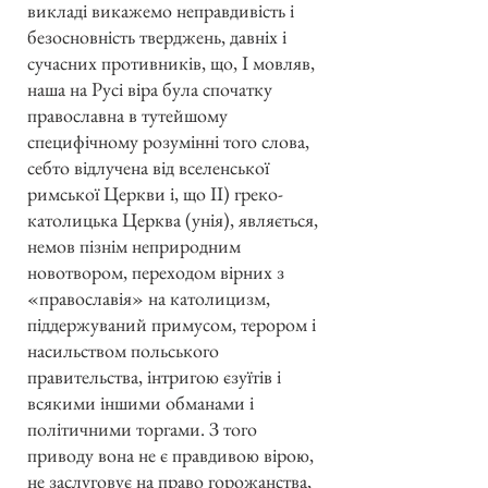
викладі викажемо неправдивість і
безосновність тверджень, давніх і
сучасних противників, що, I мовляв,
наша на Русі віра була спочатку
православна в тутейшому
специфічному розумінні того слова,
себто відлучена від вселенської
римської Церкви і, що II) греко-
католицька Церква (унія), являється,
немов пізнім неприродним
новотвором, переходом вірних з
«православія» на католицизм,
піддержуваний примусом, терором і
насильством польського
правительства, інтригою єзуїтів і
всякими іншими обманами і
політичними торгами. З того
приводу вона не є правдивою вірою,
не заслуговує на право горожанства,