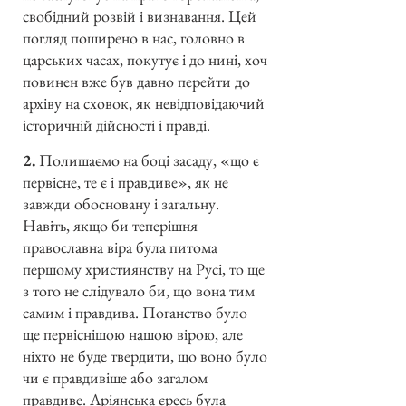
свобідний розвій і визнавання. Цей
погляд поширено в нас, головно в
царських часах, покутує і до нині, хоч
повинен вже був давно перейти до
архіву на сховок, як невідповідаючий
історичній дійсності і правді.
2.
Полишаємо на боці засаду, «що є
первісне, те є і правдиве», як не
завжди обосновану і загальну.
Навіть, якщо би теперішня
православна віра була питома
першому християнству на Русі, то ще
з того не слідувало би, що вона тим
самим і правдива. Поганство було
ще первіснішою нашою вірою, але
ніхто не буде твердити, що воно було
чи є правдивіше або загалом
правдиве. Аріянська єресь була