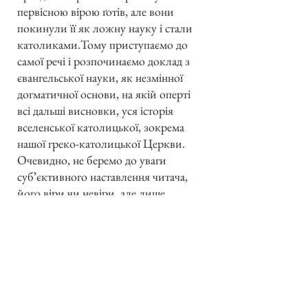
первісною вірою ґотів, але вони
покинули її як ложну науку і стали
католиками.Тому приступаємо до
самої речі і розпочинаємо доклад з
євангельської науки, як незмінної
догматичної основи, на якій оперті
всі дальші висновки, уся історія
вселенської католицької, зокрема
нашої греко-католицької Церкви.
Очевидно, не беремо до уваги
субʼєктивного наставлення читача,
його віри чи невіри, але лише
практичний стан і історичний
перебіг справи, оставляючи йому
свобідне вироблення погляду на усе
спірне питання.
3.
Виходимо з основ Христової
релігії, що найперше розумово