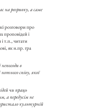
с на розривку, а саме
гкі розговори про
х проповідей і
і т.п., читати
ві, як н.пр. гра
і непогоди в
 нотного співу, якої
ідей чи праць
м, а передусім не
 пристало культурній