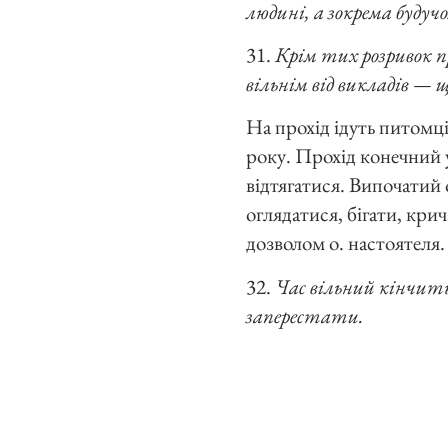
людині, а зокрема будуч
31.
Крім тих розривок пр
вільнім від викладів — 
На прохід ідуть питомц
року. Прохід конечний у
відтягатися. Випочатий 
оглядатися, бігати, кри
дозволом о. настоятеля.
32.
Час вільний кінчить
заперестати.