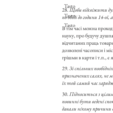
Tasto
28.
Щоби відсвіжити душе
Tasto
по обіді до години 14-ої, 
Tasto
В тім часі можна проход
науку, про будучу душп
відчитаних праць товари
дозволені часописи і мі
грішми в карти і т.п., є
29.
Зі спільних пообідніх
призначених салях, не м
їх той самий час зарядж
30.
Підноситься з цілим
повинні бути ведені спо
давали нікому причини 