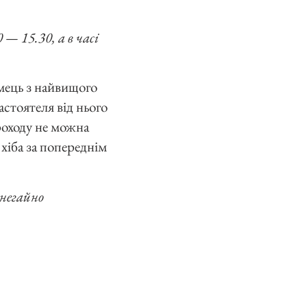
— 15.30, а в часі
омець з найвищого
стоятеля від нього
проходу не можна
 хіба за попереднім
 негайно