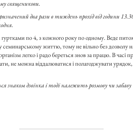
ому священикови.
изначений два рази в тиждень прохід від години 13.30 
щодня.
і гуртками по 4, з кожного року по одному. Веде пит
 семинарському життю, тому не вільно без дозволу на
організм легко і радо береться знов за працю. В часі 
чати, не можна віддалюватися і полагоджувати урядок,
ся знаком дзвінка і тоді належить розмову чи забаву