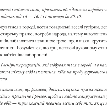
вні і тілесні сили, призначений в домовім порядку ча
а відтак від 16 — 16.45 і по вечері до 20.30.
жуватися в городі, вести товариські веселі ґутірки, ле
астирську працю, потреби народа, на тему виголошени
шів, забавлятися невинною грою, пр. в шахи, крутити 
сячники. Розуміється, що гри, неплючі духовному стано
 якнайтісніше заборонені.
 і вечірних рекреацій, які відбуваються в городі, а в час
ожна нікому віддалюватися, хіба на пробу церковного і
ено.
 натиском, що розмови, дискусії, оцінки чужих пропов
кійно, прилично і річево, щоби не надто напружували у
до обід — тут кожний повинен вести себе так, як це