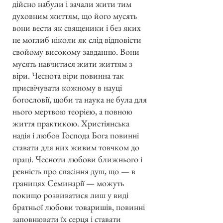
дійсно набули і зачали жити тим
духовним життям, що його мусять
вони вести як священики і без яких
не моглиб ніколи як слід відповісти
свойому високому завданню. Вони
мусять навчитися жити життям з
віри. Чеснота віри повинна так
присвічувати кожному в науці
богословії, щоби та наука не була для
нього мертвою теорією, а повною
життя практикою. Христіянська
надія і любов Господа Бога повинні
ставати для них живим товчком до
праці. Чесноти любови ближнього і
ревність про спасіння душ, що — в
границях Семинарії — можуть
покищо розвиватися лиш у виді
братньої любови товаришів, повинні
заповнювати їх серця і ставати