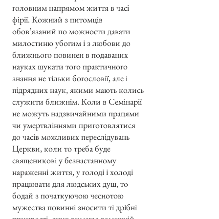
головним напрямом життя в часі
фірії. Кожний з питомців
обов’язаний по можности давати
милостиню убогим і з любови до
ближнього повинен в подаваних
науках шукати того практичного
знання не тільки богословії, але і
підрядних наук, якими мають колись
служити ближнім. Коли в Семінарії
не можуть надзвичайними працями
чи умертвліннями приготовлятися
до часів можливих переслідувань
Церкви, коли то треба буде
священикові у безнастанному
нараженні життя, у голоді і холоді
працювати для людських душ, то
бодай з початкуючою чеснотою
мужества повинні зносити ті дрібні
прикрості, яких вимагає домашній