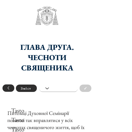
ГЛАВА ДРУГА.
ЧЕСНОТИ
СВЯЩЕНИКА
✓
Зміст
Tasto
Питомці Духовної Семінарії
Tasto
повинні так вправлятися у всіх
чеснотах священичого життя, щоб їх
Tasto