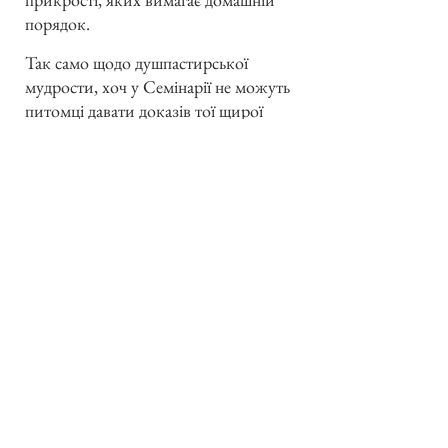
порядок.
Так само щодо душпастирської
мудрости, хоч у Семінарії не можуть
питомці давати доказів тої щирої
чесноти священика, то нехай про ту
премудрість бодай просять у тому
переконанню, що — як каже св. Яків
— та молитва все є вислухана. Вкінці
мають питомці все пам’ятати, що
стільки Божої благодати будуть мати
в Духовній Семінарії, як питомці, і в
життю, як священики, скільки
зуміють правдиво глибокою
покорою низько про себе думати, а в
кожній справі вичікувати помочі
Божої благодати.