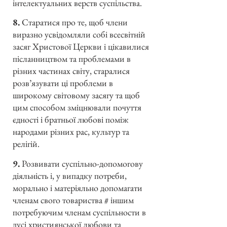
інтелектуальних верств суспільства.
8.
Старатися про те, щоб члени
виразно усвідомляли собі всесвітній
засяг Христової Церкви і цікавилися
післанництвом та проблемами в
різних частинах світу, старалися
розв’язувати ці проблеми в
широкому світовому засягу та щоб
цим способом зміцнювали почуття
єдності і братньої любові поміж
народами різних рас, культур та
релігій.
9.
Розвивати суспільно-допомогову
діяльність і, у випадку потреби,
морально і матеріяльно допомагати
членам свого товариства # іншим
потребуючим членам суспільности в
дусі християнської любови та