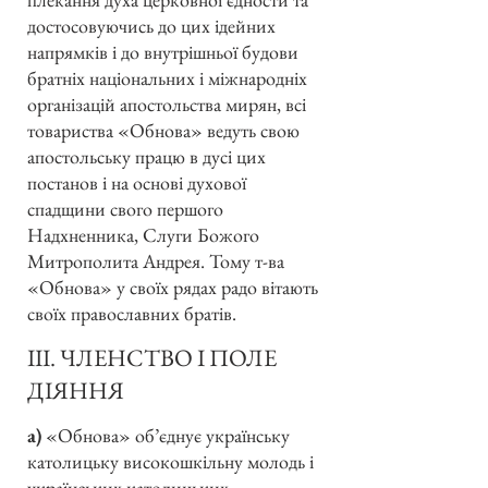
достосовуючись до цих ідейних
напрямків і до внутрішньої будови
братніх національних і міжнародніх
організацій апостольства мирян, всі
товариства «Обнова» ведуть свою
апостольську працю в дусі цих
постанов і на основі духової
спадщини свого першого
Надхненника, Слуги Божого
Митрополита Андрея. Тому т-ва
«Обнова» у своїх рядах радо вітають
своїх православних братів.
III. ЧЛЕНСТВО І ПОЛЕ
ДІЯННЯ
а)
«Обнова» об’єднує українську
католицьку високошкільну молодь і
українських католицьких