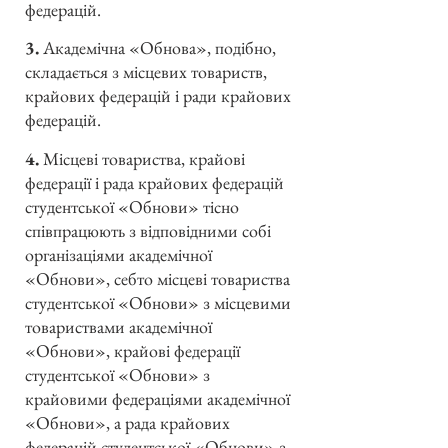
федерацій.
3.
Академічна «Обнова», подібно,
складається з місцевих товариств,
крайових федерацій і ради крайових
федерацій.
4.
Місцеві товариства, крайові
федерації і рада крайових федерацій
студентської «Обнови» тісно
співпрацюють з відповідними собі
організаціями академічної
«Обнови», себто місцеві товариства
студентської «Обнови» з місцевими
товариствами академічної
«Обнови», крайові федерації
студентської «Обнови» з
крайовими федераціями академічної
«Обнови», а рада крайових
федерацій студентської «Обнови» з