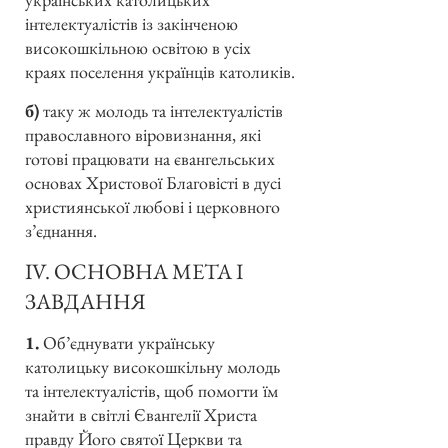
інтелектуалістів із закінченою
високошкільною освітою в усіх
краях поселення українців католиків.
б)
таку ж молодь та інтелектуалістів
православного віровизнання, які
готові працювати на євангельських
основах Христової Благовісті в дусі
християнської любові і церковного
з’єднання.
IV. ОСНОВНА МЕТА І
ЗАВДАННЯ
1.
Об’єднувати українську
католицьку високошкільну молодь
та інтелектуалістів, щоб помогти їм
знайти в світлі Євангелії Христа
правду Його святої Церкви та