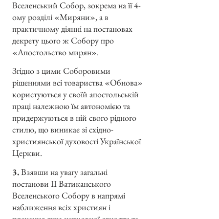
Вселенський Собор, зокрема на її 4-
ому розділі «Миряни», а в
практичному діянні на постановах
декрету цього ж Собору про
«Апостольство мирян».
Згідно з цими Соборовими
рішеннями всі товариства «Обнова»
користуються у своїй апостольській
праці належною їм автономією та
придержуються в ній свого рідного
стилю, що виникає зі східно-
християнської духовості Української
Церкви.
3.
Взявши на увагу загальні
постанови ІІ Ватиканського
Вселенського Собору в напрямі
наближення всіх християн і
плекання духа церковної єдности та