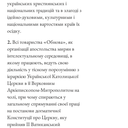
українських християнських і
національних традицій та в злагоді з
ідейно-духовими, культурними і
національними вартостями країв їх
осідку.
2.
Всі товариства «Обнова», як
організації апостольства мирян в
інтелектуальному середовищі, в
якому працюють, ведуть свою
діяльність у тісному порозумінню з
ієрархією Української Католицької
Церкви в її Верховним
Архієпископом-Митрополитом на
чолі, при чому спираються у
загальному спрямуванні своєї праці
на постанови догматичної
Конституції про Церкву, яку
прийняв ІІ Ватиканський