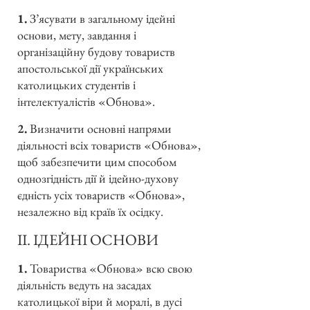
1.
З’ясувати в загальному ідейні
основи, мету, завдання і
організаційну будову товариств
апостольської дії українських
католицьких студентів і
інтелектуалістів «Обнова».
2.
Визначити основні напрями
діяльності всіх товариств «Обнова»,
щоб забезпечити цим способом
однозгідність дії й ідейно-духову
єдність усіх товариств «Обнова»,
незалежно від країв їх осідку.
II. ІДЕЙНІ ОСНОВИ
1.
Товариства «Обнова» всю свою
діяльність ведуть на засадах
католицької віри й моралі, в дусі