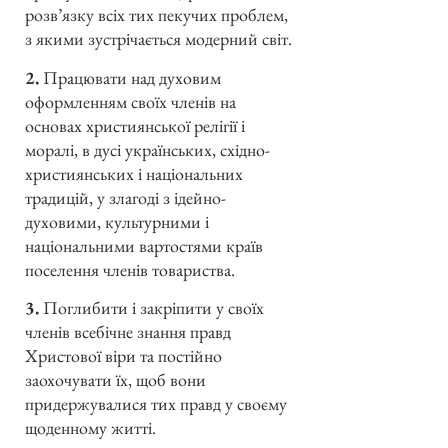
розв’язку всіх тих пекучих проблем,
з якими зустрічається модерний світ.
2.
Працювати над духовим
оформленням своїх членів на
основах християнської релігії і
моралі, в дусі українських, східно-
християнських і національних
традицій, у злагоді з ідейно-
духовими, культурними і
національними вартостями країв
поселення членів товариства.
3.
Поглибити і закріпити у своїх
членів всебічне знання правд
Христової віри та постійно
заохочувати їх, щоб вони
придержувалися тих правд у своєму
щоденному житті.