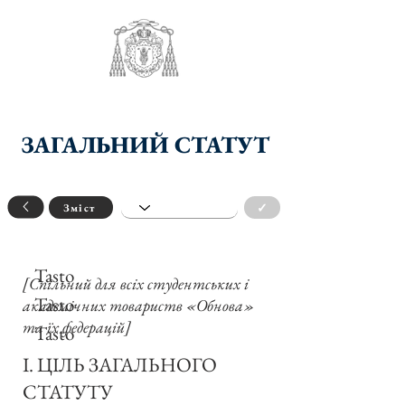
ЗАГАЛЬНИЙ СТАТУТ
✓
Зміст
Tasto
[Спільний для всіх студентських і
Tasto
академічних товариств «Обнова»
та їх федерацій]
Tasto
I. ЦІЛЬ ЗАГАЛЬНОГО
СТАТУТУ