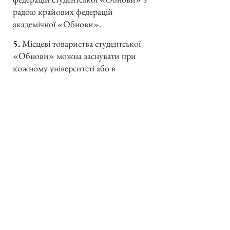
радою крайових федерацій
академічної «Обнови».
5.
Місцеві товариства студентської
«Обнови» можна заснувати при
кожному університеті або в
університетському місті, де
знайдеться відповідне число
студентів, які могли б стати їх
членами. Для заснування такого
товариства потрібно щонайменше
сім його членів і згоди місцевої
українсько-католицької церковної
влади.
6.
Крайові федерації студентської
«Обнови» можна заснувати в
кожному краю, де вже існують
щонайменше три студентські