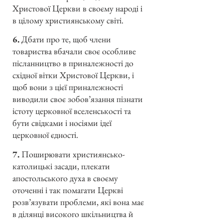
Христової Церкви в своєму народі і
в цілому християнському світі.
6.
Дбати про те, щоб члени
товариства вбачали своє особливе
післанництво в приналежності до
східної вітки Христової Церкви, і
щоб вони з цієї приналежності
виводили своє зобов’язання пізнати
істоту церковної вселенськості та
бути свідками і носіями ідеї
церковної єдності.
7.
Поширювати християнсько-
католицькі засади, плекати
апостольського духа в своєму
оточенні і так помагати Церкві
розв’язувати проблеми, які вона має
в ділянці високого шкільництва й