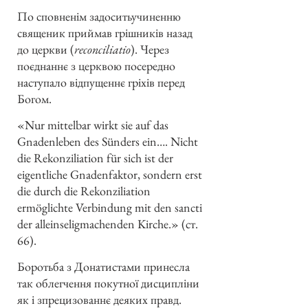
По сповненім задоситьучиненню
священик приймав грішників назад
до церкви (
reconciliatio
). Через
поєднаннє з церквою посередно
наступало відпущеннє гріхів перед
Богом.
«Nur mittelbar wirkt sie auf das
Gnadenleben des Sünders ein…. Nicht
die Rekonziliation für sich ist der
eigentliche Gnadenfaktor, sondern erst
die durch die Rekonziliation
ermöglichte Verbindung mit den sancti
der alleinseligmachenden Kirche.» (ст.
66).
Боротьба з Донатистами принесла
так облегчення покутної дисципліни
як і зпрецизованнє деяких правд.