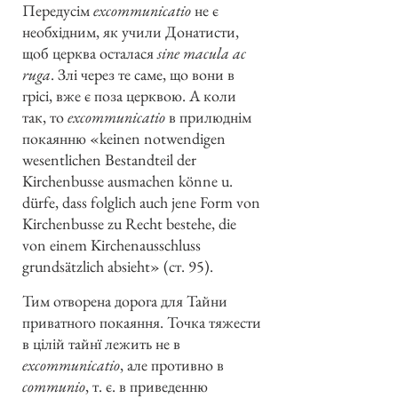
Передусім
excommunicatio
не є
необхідним, як учили Донатисти,
щоб церква осталася
sine macula ac
ruga
. Злі через те саме, що вони в
грісі, вже є поза церквою. А коли
так, то
excommunicatio
в прилюднім
покаянню «keinen notwendigen
wesentlichen Bestandteil der
Kirchenbusse ausmachen könne u.
dürfe, dass folglich auch jene Form von
Kirchenbusse zu Recht bestehe, die
von einem Kirchenausschluss
grundsätzlich absieht» (ст. 95).
Тим отворена дорога для Тайни
приватного покаяння. Точка тяжести
в цілій тайнї лежить не в
excommunicatio
, але противно в
communio
, т. є. в приведенню