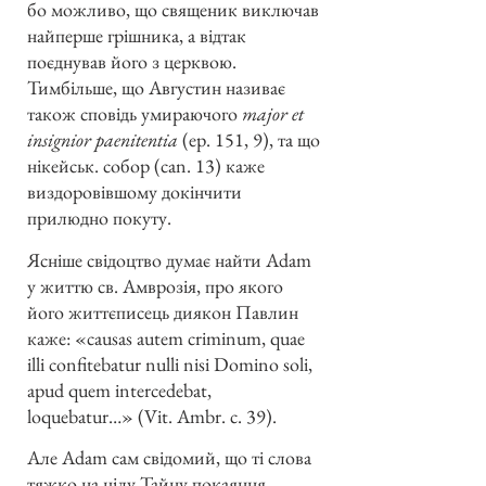
бо можливо, що священик виключав
найперше грішника, а відтак
поєднував його з церквою.
Тимбільше, що Августин називає
також сповідь умираючого
major et
insignior paenitentia
(ep. 151, 9), та що
нікейськ. собор (can. 13) каже
виздоровівшому докінчити
прилюдно покуту.
Ясніше свідоцтво думає найти Adam
у життю св. Амврозія, про якого
його життєписець диякон Павлин
каже: «causas autem criminum, quae
illi confitebatur nulli nisi Domino soli,
apud quem intercedebat,
loquebatur…» (Vit. Ambr. c. 39).
Але Adam сам свідомий, що ті слова
тяжко на цілу Тайну покаяння