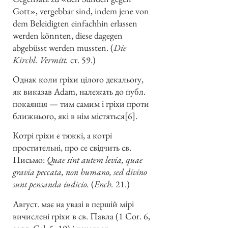
Gott», vergebbar sind, indem jene von
dem Beleidigten einfachhin erlassen
werden könnten, diese dagegen
abgebüsst werden mussten. (
Die
Kirchl. Vermitt.
ст. 59.)
Однак коли гріхи цілого декальогу,
як виказав Adam, належать до публ.
покаяння — тим самим і гріхи проти
ближнього, які в нім містяться[6].
Котрі гріхи є тяжкі, а котрі
простительні, про се свідчить св.
Письмо:
Quae sint autem levia, quae
gravia peccata, non humano, sed divino
sunt pensanda iudicio.
(
Ench.
21.)
Август. має на увазі в першій мірі
вичислені гріхи в св. Павла (1 Cor. 6,