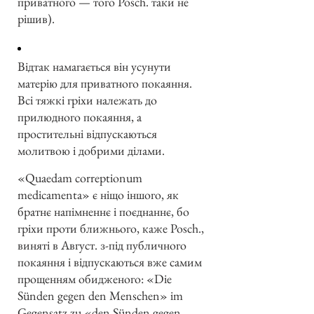
приватного — того Posch. таки не
рішив).
Відтак намагається він усунути
матерію для приватного покаяння.
Всі тяжкі гріхи належать до
прилюдного покаяння, а
простительні відпускаються
молитвою і добрими ділами.
«Quaedam correptionum
medicamenta» є ніщо іншого, як
братнє напімненнє і поєднаннє, бо
гріхи проти ближнього, каже Posch.,
виняті в Август. з-під публичного
покаяння і відпускаються вже самим
прощенням обидженого: «Die
Sünden gegen den Menschen» im
Gegensatz zu «den Sünden gegen