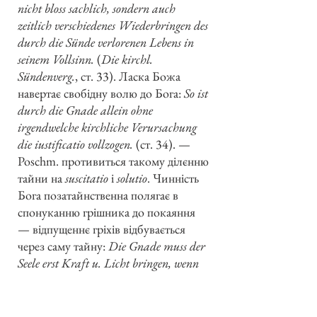
nicht bloss sachlich, sondern auch
zeitlich verschiedenes Wiederbringen des
durch die Sünde verlorenen Lebens in
seinem Vollsinn.
(
Die kirchl.
Sündenverg.
, ст. 33). Ласка Божа
навертає свобідну волю до Бога:
So ist
durch die Gnade allein ohne
irgendwelche kirchliche Verursachung
die iustificatio vollzogen.
(ст. 34). —
Poschm. противиться такому ділєнню
тайни на
suscitatio
і
solutio
. Чинність
Бога позатайнственна полягає в
спонуканню грішника до покаяння
— відпущеннє гріхів відбувається
через саму тайну:
Die Gnade muss der
Seele erst Kraft u. Licht bringen, wenn
sie sich zum Glauben u. zur Busse
aufschwingen soll
(
Die kirchl. Vermittl.
ст. 14). Річ ясна, що тоді тільки через