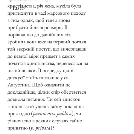
христіянства, річ ясна, мусіла була
Tasto
притихнути в часі марсового походу
з тим однак, щоб тепер знова
прибрати більші розміри. В
порівнанню до давнійших літ,
зробила вона вже на перший погляд
той зверхній поступ, що вичерпавши
до певної міри предмет з самих
початків христіянства, перенеслася на
пізнійші віки. В осередку цілої
дискусії стоїть покаяннє у св.
Августина. Щоб означити це
докладнійше, цілий спір обертається
довкола питання: Чи сей єпископ
гіппонський уділяв тайну покаяння
прилюдно (
paenitentia publica
), чи
рівночасно в деяких случаях тайно і
приватно (
p. privata
)?