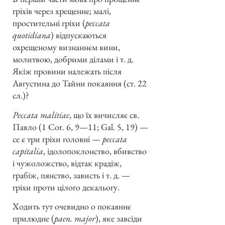
гріхів через хрещеннє; малі,
простительні гріхи (
peccata
quotidiana
) відпускаються
охрещеному визнаннєм вини,
молитвою, добрими ділами і т. д.
Якіж провини належать після
Августина до Тайни покаяння (ст. 22
сл.)?
Peccata malitiae
, що їх вичисляє св.
Павло (1 Cor. 6, 9—11; Gal. 5, 19) —
се є три гріхи головні —
peccata
capitalia
, ідолопоклонство, вбивство
і чужоложство, відтак крадіж,
грабіж, пянство, зависть і т. д. —
гріхи проти цілого декальогу.
Ходить тут очевидно о покаяннє
прилюдне (
paen. major
), яке завсіди