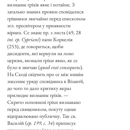
визнаннє гріхів явне і потайне. З
загально знаних провин сповідалися
грішники звичайно перед єпископом
згл. пресвітером у приявности
вірних. Се знане пр. з листа (49, 28
int. ep. Cypriani
) папи Корнелія
(253), де говориться, щоби
дисиденти, які вернули на лоно
церкви, визнали гріхи явно, як се
було в звичаю (
quod erat consequens
).
На Сході свідчить про се між иншім
знесеннє уряду сповідника в Візантії,
до чого то дало критику якраз
прилюдне визнаннє гріхів. —
Скрито поповнені гріхи визнавано
перед священиком, покуту однак
відправлювано публичну. Так св.
Василій (
ep. 199, c. 34
) приписує
чужоложницям (для оминення