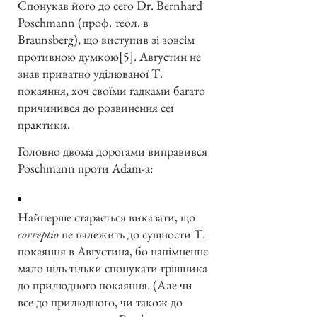
Спонукав його до сего Dr. Bernhard
Poschmann (проф. теол. в
Braunsberg), що виступив зі зовсім
противною думкою[5]. Августин не
знав приватно уділюваної Т.
покаяння, хоч своїми гадками багато
причинився до розвинення сеї
практики.
Головно двома дорогами виправився
Poschmann проти Adam-а:
Найперше старається виказати, що
correptio
не належить до сущности Т.
покаяння в Августина, бо напімненнє
мало ціль тільки спонукати грішника
до прилюдного покаяння. (Але чи
все до прилюдного, чи також до