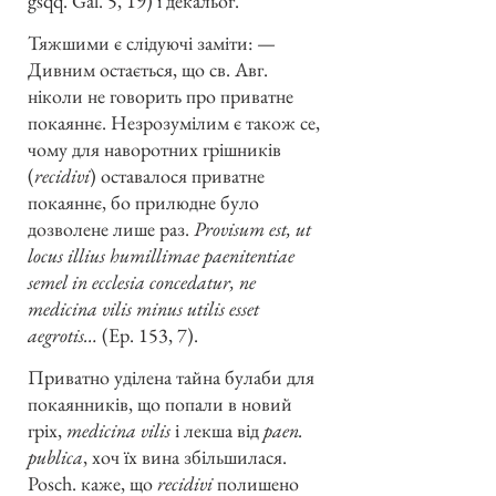
gsqq. Gal. 5, 19) і декальог.
Тяжшими є слідуючі заміти: —
Дивним остається, що св. Авг.
ніколи не говорить про приватне
покаяннє. Незрозумілим є також се,
чому для наворотних грішників
(
recidivi
) оставалося приватне
покаяннє, бо прилюдне було
дозволене лише раз.
Provisum est, ut
locus illius humillimae paenitentiae
semel in ecclesia concedatur, ne
medicina vilis minus utilis esset
aegrotis…
(Ep. 153, 7).
Приватно уділена тайна булаби для
покаянників, що попали в новий
гріх,
medicina vilis
і лекша від
paen.
publica
, хоч їх вина збільшилася.
Posch. каже, що
recidivi
полишено