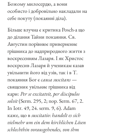
Божому милосердю, а вони
особисто і добровільно накладали на
себе покуту (покаянні діла).
Більше влучна є критика Posch-а що
до ділання Тайни покаяння. Св.
Августин порівнює приверненнє
грішника до надприродного життя з
воскресенням Лазаря. І як Христос
воскресив Лазаря й ученикам казав
увільнити його від узів, так і в Т.
покаяння Бог є
causa suscitans
—
священик увільняє грішника від
кари:
Per se excitatvit, per discipulos
solvit
(Serm. 295, 2; пор. Serm. 67, 2.
In Iotr. 49, 24. serm. 9, 6). Adam
каже, що в
suscitatio
:
handelt es sich
vielmehr um ein dem kirchlichen Lösen
schlechthin vorausgehendes, von ihm