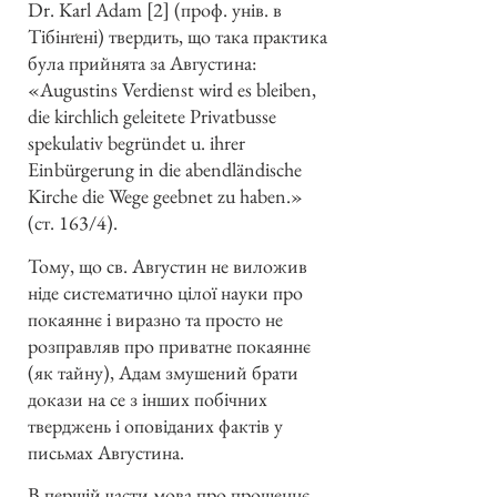
Dr. Karl Adam [2] (проф. унів. в
Тібінґені) твердить, що така практика
була прийнята за Августина:
«Augustins Verdienst wird es bleiben,
die kirchlich geleitete Privatbusse
spekulativ begründet u. ihrer
Einbürgerung in die abendländische
Kirche die Wege geebnet zu haben.»
(ст. 163/4).
Тому, що св. Августин не виложив
ніде систематично цілої науки про
покаяннє і виразно та просто не
розправляв про приватне покаяннє
(як тайну), Адам змушений брати
докази на се з інших побічних
тверджень і оповіданих фактів у
письмах Августина.
В першій части мова про прощеннє