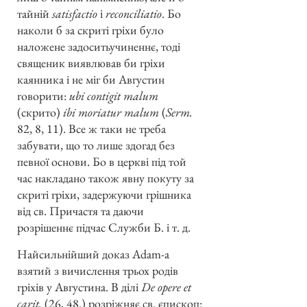
тайній
satisfactio
і
reconciliatio
. Бо
наколи б за скриті гріхи було
наложене задоситьучиненнє, тоді
священик виявлював би гріхи
каянника і не міг би Августин
говорити:
ubi contigit malum
(скрито)
ibi moriatur malum
(
Serm.
82, 8, 11). Все ж таки не треба
забувати, що то лише здогад без
певної основи. Бо в церкві під той
час накладано також явну покуту за
скриті гріхи, задержуючи грішника
від св. Причастя та даючи
розрішеннє підчас Служби Б. і т. д.
Найсильнійший доказ Adam-а
взятий з вичислення трьох родів
гріхів у Августина. В ділі
De opere et
carit.
(26, 48.) розріжняє св. єпископ: