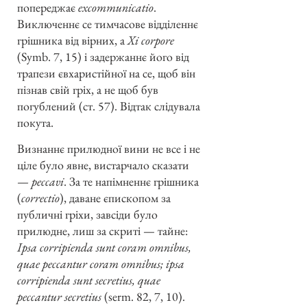
попереджає
excommunicatio
.
Виключеннє се тимчасове відділеннє
грішника від вірних, а
Xi corpore
(Symb. 7, 15) і задержаннє його від
трапези євхаристійної на се, щоб він
пізнав свій гріх, а не щоб був
погублений (ст. 57). Відтак слідувала
покута.
Визнаннє прилюдної вини не все і не
ціле було явне, вистарчало сказати
—
peccavi
. За те напімненнє грішника
(
correctio
), даване єпископом за
публичні гріхи, завсіди було
прилюдне, лиш за скриті — тайне:
Ipsa corripienda sunt coram omnibus,
quae peccantur coram omnibus; ipsa
corripienda sunt secretius, quae
peccantur secretius
(serm. 82, 7, 10).