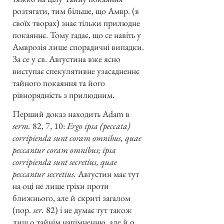
розтягати, тим більше, що Амвр. (в
своїх творах) знає тільки прилюдне
покаяннє. Тому гадає, що се навіть у
Амврозія лише спорадичні випадки.
За се у св. Августина вже ясно
виступає спекулятивне узасадненнє
тайного покаяння та його
рівнорядність з прилюдним.
Перший доказ находить Adam в
serm.
82, 7, 10:
Ergo ipsa (peccata)
corripienda sunt coram omnibus, quae
peccantur coram
omnibus; ipsa
corripienda sunt secretius, quae
peccantur secretius.
Августин має тут
на оці не лише гріхи проти
ближнього, але й скриті загалом
(пор.
ser.
82) і не думає тут також
лиш о тайнім напімненню, але й о