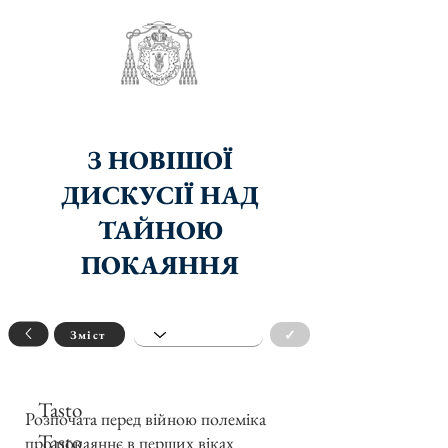
З НОВІШОЇ
ДИСКУСІЇ НАД
ТАЙНОЮ
ПОКАЯННЯ
✓
Зміст
Tasto
Розпочата перед війною полеміка
Tasto
про покаяннє в перших віках