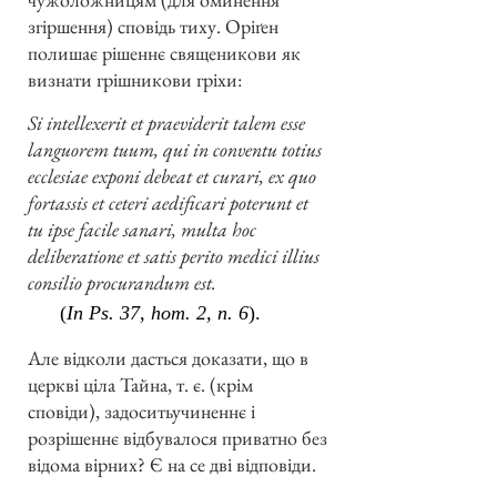
згіршення) сповідь тиху. Оріґен
полишає рішеннє священикови як
визнати грішникови гріхи:
Si intellexerit et praeviderit talem esse
languorem tuum, qui in conventu totius
ecclesiae exponi debeat et curari, ex quo
fortassis et ceteri aedificari poterunt et
tu ipse facile sanari, multa hoc
deliberatione et satis perito medici illius
consilio procurandum est.
(
In Ps. 37, hom. 2, n. 6
).
Але відколи дасться доказати, що в
церкві ціла Тайна, т. є. (крім
сповіди), задоситьучиненнє і
розрішеннє відбувалося приватно без
відома вірних? Є на се дві відповіди.