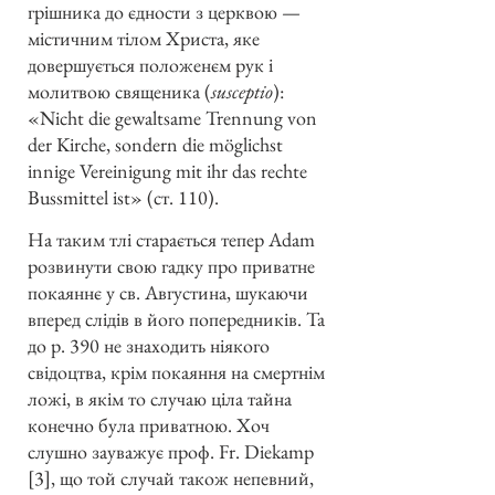
грішника до єдности з церквою —
містичним тілом Христа, яке
довершується положенєм рук і
молитвою священика (
susceptio
):
«Nicht die gewaltsame Trennung von
der Kirche, sondern die möglichst
innige Vereinigung mit ihr das rechte
Bussmittel ist» (ст. 110).
На таким тлі старається тепер Adam
розвинути свою гадку про приватне
покаяннє у св. Августина, шукаючи
вперед слідів в його попередників. Та
до р. 390 не знаходить ніякого
свідоцтва, крім покаяння на смертнім
ложі, в якім то случаю ціла тайна
конечно була приватною. Хоч
слушно зауважує проф. Fr. Diekamp
[3], що той случай також непевний,