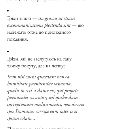
Гріхи тяжкі —
ita gravia ut etiam
excommunicatione plectenda sint
— що
належать отже до прилюдного
покаяння.
Гріхи, які не заслугують на таку
тяжку покуту, але на легшу:
Item nisi essent quaedam non ea
humilitate paenitentiae sananda,
qualis in eccl-a datur eis, qui proprie
paenitentes vocantur, sed quibusdam
correptionum medicamentis, non diceret
ipse Dominus: corripe eum inter te et
ipsum solum…
Під тими
quaedam correptionum