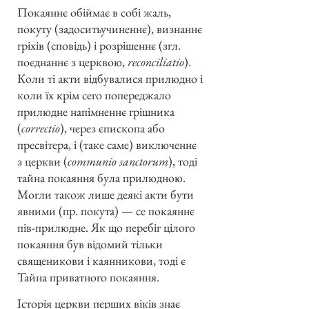
Покаяннє обіймає в собі жаль,
покуту (задоситьучиненнє), визнаннє
гріхів (сповідь) і розрішеннє (згл.
поєднаннє з церквою,
reconciliatio
).
Коли ті акти відбувалися прилюдно і
коли їх крім сего попереджало
прилюдне напімненнє грішника
(
correctio
), через єпископа або
пресвітера, і (таке саме) виключеннє
з церкви (
communio sanctorum
), тоді
тайна покаяння була прилюдною.
Могли також лише деякі акти бути
явними (пр. покута) — се покаяннє
пів-прилюдне. Як що перебіг цілого
покаяння був відомий тільки
священикови і каянникови, тоді є
Тайна приватного покаяння.
Історія церкви перших віків знає