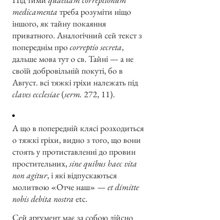
medicamenta
треба розуміти ніщо
іншого, як тайну покаяння
приватного. Аналогічний сей текст з
попереднім про
correptio secreta
,
дальше мова тут о св. Тайні — а не
своїй добровільній покуті, бо в
Август. всі тяжкі гріхи належать під
claves ecclesiae
(
serm.
272, 11).
А що в попередній клясі розходиться
о тяжкі гріхи, видно з того, що вони
стоять у протиставленні до провин
простительних,
sine quibus haec vita
non agitur
, і які відпускаються
молитвою «Отче наш» —
et dimitte
nobis debita nostra
etc.
Сей аргумент має за собою дійсно