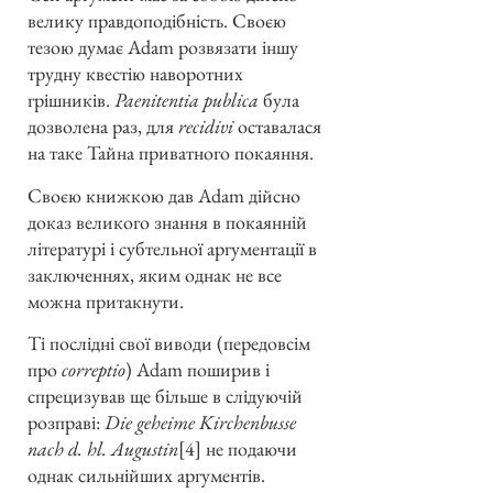
велику правдоподібність. Своєю
тезою думає Adam розвязати іншу
трудну квестію наворотних
грішників.
Paenitentia publica
була
дозволена раз, для
recidivi
оставалася
на таке Тайна приватного покаяння.
Своєю книжкою дав Adam дійсно
доказ великого знання в покаянній
літературі і субтельної аргументації в
заключеннях, яким однак не все
можна притакнути.
Ті послідні свої виводи (передовсім
про
correptio
) Adam поширив і
спрецизував ще більше в слідуючій
розправі:
Die geheime Kirchenbusse
nach d. hl. Augustin
[4] не подаючи
однак сильнійших аргументів.