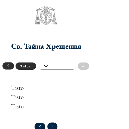
Св. Тайна Хрещення
✓
Зміст
Tasto
Tasto
Tasto