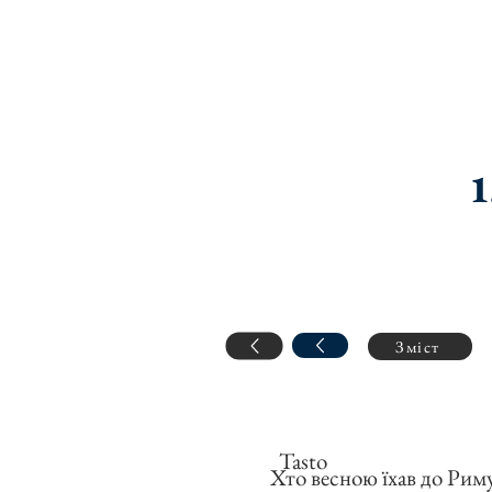
1
Зміст
Tasto
Хто весною їхав до Риму