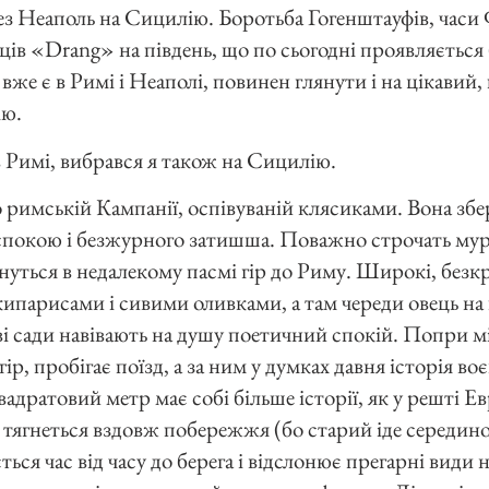
ез Неаполь на Сицилію. Боротьба Гогенштауфів, часи 
ів «Drang» на південь, що по сьогодні проявляється 
 вже є в Римі і Неаполі, повинен глянути і на цікавий
ію.
в Римі, вибрався я також на Сицилію.
 римській Кампанії, оспівуваній клясиками. Вона збер
спокою і безжурного затишша. Поважно строчать мур
гнуться в недалекому пасмі гір до Риму. Широкі, безкр
ипарисами і сивими оливками, а там череди овець на 
 сади навівають на душу поетичний спокій. Попри міс
ір, пробігає поїзд, а за ним у думках давня історія воє
вадратовий метр має собі більше історії, як у решті Ев
тягнеться вздовж побережжя (бо старий іде середино
ься час від часу до берега і відслонює прегарні види 