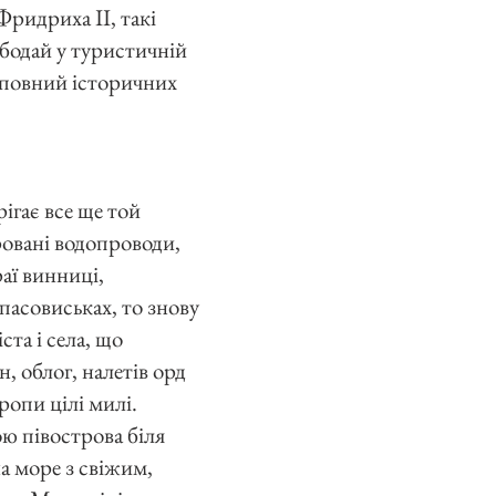
Фридриха II, такі
бодай у туристичній
, повний історичних
ігає все ще той
овані водопроводи,
аї винниці,
пасовиськах, то знову
та і села, що
н, облог, налетів орд
ропи цілі милі.
ю півострова біля
на море з свіжим,