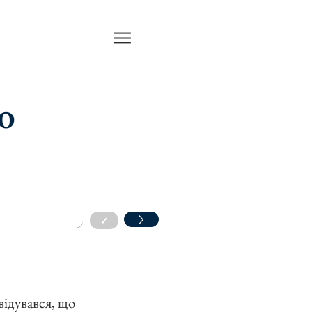
Ю
✓
відувався, що