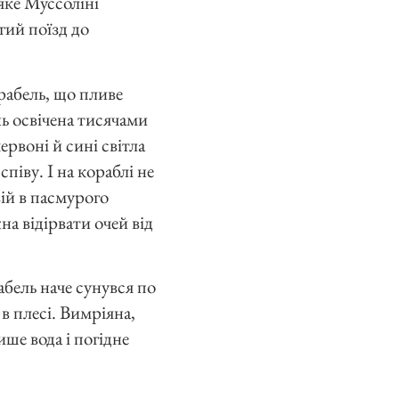
яке Муссоліні
гий поїзд до
рабель, що пливе
ь освічена тисячами
ервоні й сині світла
піву. І на кораблі не
вій в пасмурого
на відірвати очей від
абель наче сунувся по
 в плесі. Вимріяна,
ише вода і погідне