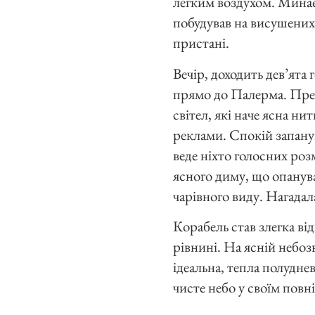
легким воздухом. Минає
побудував на висушених 
пристані.
Вечір, доходить дев’ята
прямо до Палерма. Прег
світел, які наче ясна ни
реклами. Спокій запанува
веде ніхто голосних роз
ясного диму, що опанува
чарівного виду. Нагада
Корабель став злегка ві
рівнині. На ясній небозв
ідеальна, тепла полудне
чисте небо у своїм повні