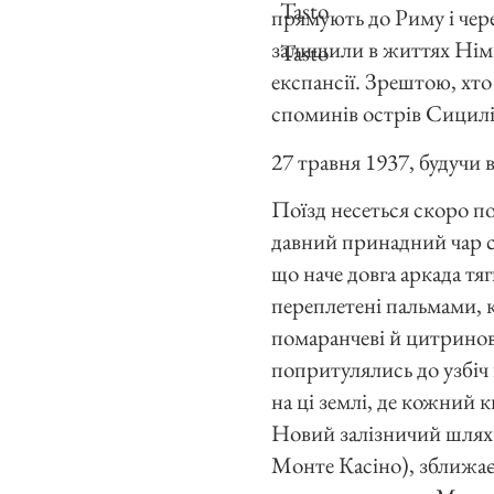
Tasto
прямують до Риму і чер
залишили в життях Німц
Tasto
експансії. Зрештою, хто
споминів острів Сицил
27 травня 1937, будучи 
Поїзд несеться скоро по
давний принадний чар 
що наче довга аркада тя
переплетені пальмами, к
помаранчеві й цитринові
попритулялись до узбіч г
на ці землі, де кожний к
Новий залізничий шлях 
Монте Касіно), зближаєт