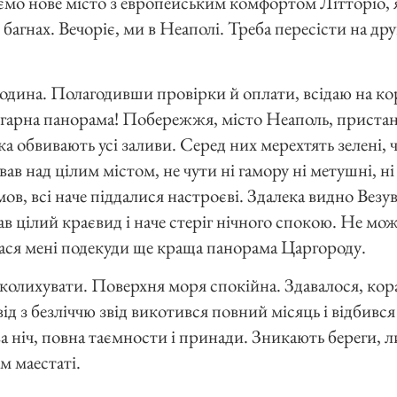
мо нове місто з европейським комфортом Літторіо, 
багнах. Вечоріє, ми в Неаполі. Треба пересісти на дру
 година. Полагодивши провірки й оплати, всідаю на ко
арна панорама! Побережжя, місто Неаполь, пристан
тка обвивають усі заливи. Серед них мерехтять зелені, ч
в над цілим містом, не чути ні гамору ні метушні, ні с
мов, всі наче піддалися настроєві. Здалека видно Везу
в цілий краєвид і наче стеріг нічного спокою. Не мож
лася мені подекуди ще краща панорама Царгороду.
дколихувати. Поверхня моря спокійна. Здавалося, кор
ід з безліччю звід викотився повний місяць і відбився
ва ніч, повна таємности і принади. Зникають береги, л
м маестаті.