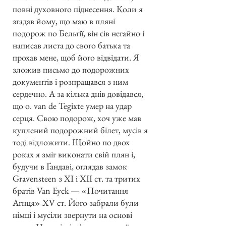
повні духовного піднесення. Коли я
згадав йому, що маю в пляні
подорож по Бельґії, він сів негайно і
написав листа до свого батька та
прохав мене, щоб його відвідати. Я
зложив письмо до подорожних
документів і розпращався з ним
сердечно. А за кілька днів довідався,
що о. van de Tegixte умер на удар
серця. Свою подорож, хоч уже мав
куплений подорожний білет, мусів я
тоді відложити. Щойно по двох
роках я зміг виконати свій плян і,
будучи в Ґандаві, оглядав замок
Gravensteen з XI і XII ст. та тритих
братів Van Eyck — «Почитання
Агнця» XV ст. Його забрали були
німці і мусіли звернути на основі