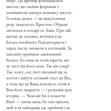
миру. Це архітвір флямандської
школи, що своїми формами і
зовнішністю нагадує венецьку школу.
Головна думка — це відкуплення
роду людського Христом. Образи
містяться в катедрі св. Бава. При цій
нагоді, як сказано, вступив я до
батька покійного Редемпториста і
перед листа, чекаючи в гостинній. За
хвилину прийшов здивований
батько, бо очам не хотів вірити, що
це лист від його сина. Так він умер!
Так, кажу, але лист писаний ще за
життя і мабуть останній лист до Вас,
а тому що це Ваша власність, хотів я
Вам його звернути — і розповів цілу
історію. — Чим міг би я помогти
Вам? — питає мене, бо син просив,
щоб я як найкраще вас прийняв і це