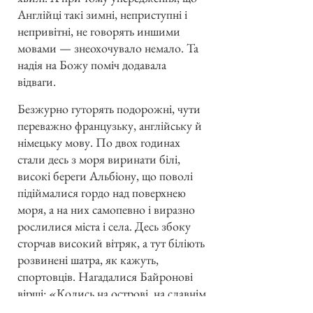
Англійці такі зимні, неприступні і
непривітні, не говорять иншими
мовами — знеохочувало немало. Та
надія на Божу поміч додавала
відваги.
Безжурно гуторять подорожні, чути
переважно французьку, англійську й
німецьку мову. По двох годинах
стали десь з моря виринати білі,
високі береги Альбіону, що поволі
підіймалися гордо над поверхнею
моря, а на них самопевно і виразно
рослилися міста і села. Десь збоку
сторчав високий вітряк, а тут біліють
розвинені шатра, як кажуть,
спортовців. Нагадалися Байронові
вірші: «Колись на острові, на славнім
Альбіоні, жив молодик, що був