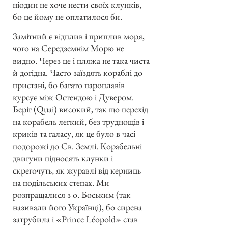
ніодин не хоче нести своїх клунків,
бо це йому не оплатилося би.
Замітний є відплив і приплив моря,
чого на Середземнім Морю не
видно. Через це і пляжа не така чиста
й догідна. Часто заїздять кораблі до
пристані, бо багато пароплавів
курсує між Остендою і Дувером.
Беріг (Quai) високий, так що перехід
на корабель легкий, без труднощів і
криків та галасу, як це було в часі
подорожі до Св. Землі. Корабельні
двигуни підносять клунки і
скрегочуть, як журавлі від керниць
на подільських степах. Ми
розпращалися з о. Боським (так
називали його Українці), бо сирена
затрубила і «Prince Léopold» став