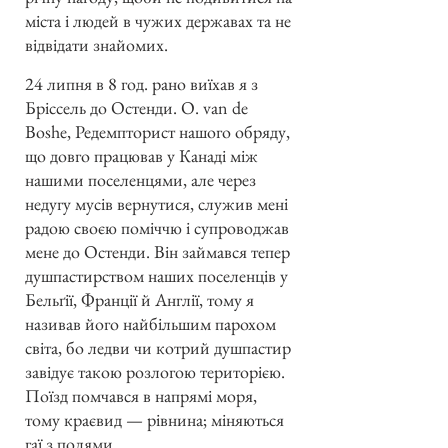
міста і людей в чужих державах та не
відвідати знайомих.
24 липня в 8 год. рано виїхав я з
Бріссель до Остенди. О. van de
Boshe, Редемпторист нашого обряду,
що довго працював у Канаді між
нашими поселенцями, але через
недугу мусів вернутися, служив мені
радою своєю поміччю і супроводжав
мене до Остенди. Він займався тепер
душпастирством наших поселенців у
Бельґії, Франції й Англії, тому я
називав його найбільшим парохом
світа, бо ледви чи котрий душпастир
завідує такою розлогою територією.
Поїзд помчався в напрямі моря,
тому краєвид — рівнина; міняються
гаї з полями.