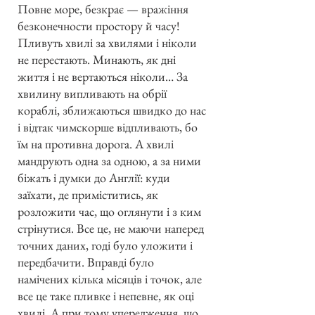
Повне море, безкрає — вражіння
безконечности простору й часу!
Пливуть хвилі за хвилями і ніколи
не перестають. Минають, як дні
життя і не вертаються ніколи… За
хвилину випливають на обрії
кораблі, зближаються швидко до нас
і відтак чимскорше відпливають, бо
їм на противна дорога. А хвилі
мандрують одна за одною, а за ними
біжать і думки до Англії: куди
заїхати, де приміститись, як
розложити час, що оглянути і з ким
стрінутися. Все це, не маючи наперед
точних даних, годі було уложити і
передбачити. Вправді було
намічених кілька місяців і точок, але
все це таке пливке і непевне, як оці
хвилі. А при тому упередження, що