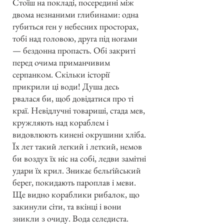
Стоїш на покладі, посередині між
двома незнаними глибинами: одна
губиться ген у небесних просторах,
тобі над головою, друга під ногами
— бездонна пропасть. Обі закриті
перед очима приманчивим
серпанком. Скільки історії
прикрили ці води! Душа десь
рвалася би, щоб довідатися про ті
краї. Невідлучні товариші, стада мев,
кружляють над кораблем і
видовлюють кинені окрушини хліба.
Їх лет такий легкий і леткий, немов
би воздух їх ніс на собі, ледви замітні
удари їх крил. Зникає бельґійський
берег, покидають пароплав і меви.
Ще видно кораблики рибалок, що
закинули сіти, та вкінці і вони
зникли з очиду. Вода селедиста.