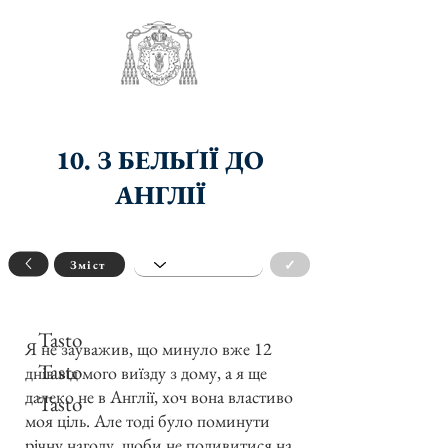
10. З БЕЛЬҐІЇ ДО
АНГЛІЇ
✓
Зміст
Tasto
Я не зауважив, що минуло вже 12
Tasto
днів від мого виїзду з дому, а я ще
далеко не в Англії, хоч вона властиво
Tasto
моя ціль. Але тоді було поминути
річну нагоду, щоби не подивитися на