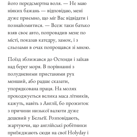
його передсмертна воля. — Не маю
ніяких бажань — відповідаю, мені
дуже приємно, що міг Вас відвідати і
познайомитися. — Всеж таки батько
взяв своє авто, попровадив мене по
місті, показав катедру, замок, і з
сльозами в очах попрощався зі мною.
Поїзд зближався до Остенди і заїхав
над берег моря. В порівнанні з
полудневими пристанями рух
менший, або радше сказати,
упорядкована праця. На молях
проходжується велика маса літників,
кажуть, навіть з Англії, бо прожиток
з причини низької валюти дуже
дешевий у Бельґії. Розповідають,
жартуючи, що англійські робітники
приїжджають сюди на свої Holyday і