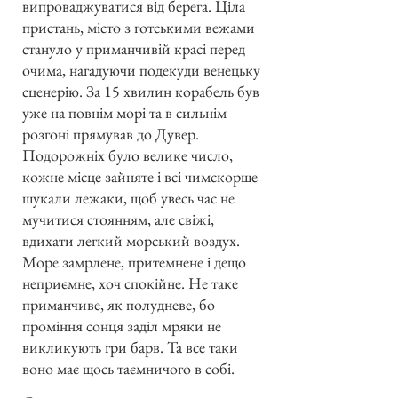
випроваджуватися від берега. Ціла
пристань, місто з готськими вежами
стануло у приманчивій красі перед
очима, нагадуючи подекуди венецьку
сценерію. За 15 хвилин корабель був
уже на повнім морі та в сильнім
розгоні прямував до Дувер.
Подорожніх було велике число,
кожне місце зайняте і всі чимскорше
шукали лежаки, щоб увесь час не
мучитися стоянням, але свіжі,
вдихати легкий морський воздух.
Море замрлене, притемнене і дещо
неприємне, хоч спокійне. Не таке
приманчиве, як полудневе, бо
проміння сонця заділ мряки не
викликують гри барв. Та все таки
воно має щось таємничого в собі.