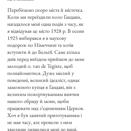
Перебігаємо скоро міста й містечка.
Коли ми переїздили коло Ґандави,
нагадалося мені одна подія з часу, як
я відвідував це місто 1928 р. В осени
1925 вибирався я в наукову
подорож по Німеччині та хотів
вступити й до Бельґії. Саме кілька
днів перед виїздом прийшов до мене
молодий о. van de Tegixte, щоб
познайомитися. Дуже милий у
поведенні, великий ідеаліст, однак
заможного купця в Ґандаві, він з
великим пожертвуванням вивчив
нашого обряду й мови, щоби
працювати над з’єдиненням Церков.
Хоч я був занятий приготуванням і
не мав часу, але провели з ним
хвилини лишилися мені до нині,