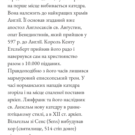
на перше місце вибивається катедра.
Вона належить до найкращих храмів
Англії. Її основав згаданий вже
апостол Англосаксів св. Авґустин,
опат Бенедиктинів, який прийшов у
597 р. до Англії. Король Кенту
Етельберт прийняв його радо і
навернувся сам на християнство
разом з 10.000 підданих.
Правдоподібно з його часів лишився
мармуровий єпископський трон. У
часі норманських нападів катедра
згоріла і на місце спаленої поставив
архієп. Лянфранк та його наслідник
св. Анзельм нову катедру в раннє-
ґотіцькому стилі, а в XII ст. архієп.
Вільгельм зі Сенс (Sens) вибудував
хор (святилище, 514 стіп довге)