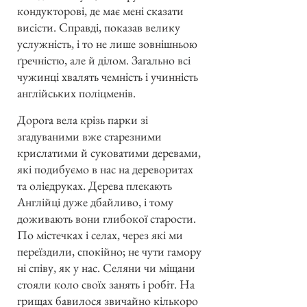
кондукторові, де має мені сказати
висісти. Справді, показав велику
услужність, і то не лише зовнішньою
ґречністю, але й ділом. Загально всі
чужинці хвалять чемність і учинність
англійських поліцменів.
Дорога вела крізь парки зі
згадуваними вже старезними
крислатими й суковатими деревами,
які подибуємо в нас на дереворитах
та олієдруках. Дерева плекають
Англійці дуже дбайливо, і тому
доживають вони глибокої старости.
По містечках і селах, через які ми
переїздили, спокійно; не чути гамору
ні співу, як у нас. Селяни чи міщани
стояли коло своїх занять і робіт. На
грищах бавилося звичайно кількоро