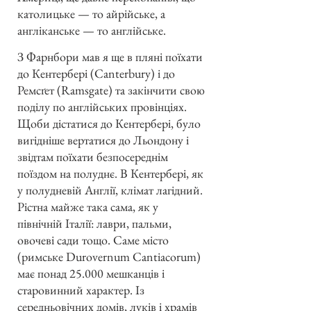
католицьке — то айрійське, а
англіканське — то англійське.
З Фарнбори мав я ще в пляні поїхати
до Кентербері (Canterbury) і до
Ремсґет (Ramsgate) та закінчити свою
поділу по англійських провінціях.
Щоби дістатися до Кентербері, було
вигідніше вертатися до Льондону і
звідтам поїхати безпосереднім
поїздом на полуднє. В Кентербері, як
у полудневій Англії, клімат лагідний.
Рістна майже така сама, як у
північній Італії: лаври, пальми,
овочеві сади тощо. Саме місто
(римське Durovernum Cantiacorum)
має понад 25.000 мешканців і
старовинний характер. Із
середньовічних домів, луків і храмів