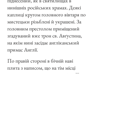
піднесений, як в святилищах в
нинішніх російських храмах. Деякі
каплиці кругом головного вівтаря по
мистецьки різьблені й украшені. За
головним престолом приміщений
згадуваний вже трон св. Авґустина,
на якім нині засідає англіканський
примас Англії.
По правій стороні в бічній наві
плита з написом, що на тім місці
вмер мученичою смертю архієп. Тома
Бекет 1170 р., найпопулярніший
нині англійський Святий. Коли
Генрих II в династії Анжу хотів
підчинити клір світському судові,
спротивився тому рішуче архієп.
Бекет. Тому чотири королівські
вояки вбили його в катедрі.