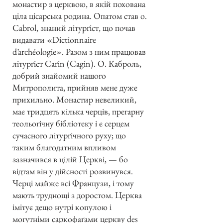
монастир з церквою, в якій похована
ціла цісарська родина. Опатом став о.
Cabrol, знаний літурґіст, що почав
видавати «Dictionnaire
d’archéologie». Разом з ним працював
літурґіст Caґin (Cagin). О. Каброль,
добрий знайомий нашого
Митрополита, прийняв мене дуже
прихильно. Монастир невеликий,
має тридцять кілька черців, прегарну
теольоґічну бібліотеку і є серцем
сучасного літурґічного руху; що
таким благодатним впливом
зазначився в цілій Церкві, — бо
відтам він у дійсності розвинувся.
Черці майже всі Французи, і тому
мають труднощі з доростом. Церква
імітує дещо нутрі копулою і
могутніми саркофаґами церкву des