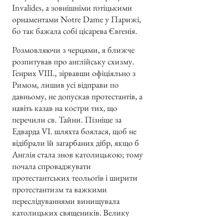
Invalides, а зовнішніми ґотіцькими
орнаментами Notre Dame у Парижі,
бо так бажала собі цісарева Євгенія.
Розмовляючи з черцями, я ближче
розпитував про англійську схизму.
Генрих VIII., зірвавши офіціяльно з
Римом, лишив усі відправи по
давньому, не допускав протестантів, а
навіть казав на костри тих, що
перечили св. Тайни. Пізніше за
Едварда VI. шляхта боялася, щоб не
відібрали їй загарбаних дібр, якщо б
Англія стала знов католицькою; тому
почала спроваджувати
протестантських теольоґів і ширити
протестантизм та важкими
переслідуваннями винищувала
католицьких священиків. Велику