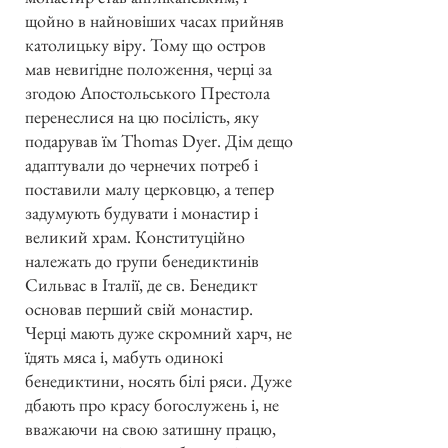
щойно в найновіших часах прийняв
католицьку віру. Тому що остров
мав невигідне положення, черці за
згодою Апостольського Престола
перенеслися на цю посілість, яку
подарував їм Thomas Dyer. Дім дещо
адаптували до чернечих потреб і
поставили малу церковцю, а тепер
задумують будувати і монастир і
великий храм. Конституційно
належать до групи бенедиктинів
Сильвас в Італії, де св. Бенедикт
основав перший свій монастир.
Черці мають дуже скромний харч, не
їдять мяса і, мабуть одинокі
бенедиктини, носять білі ряси. Дуже
дбають про красу богослужень і, не
вважаючи на свою затишну працю,