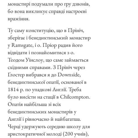
монастирі подумали про гру дзвонів,
бо вона викликує справді настроєві
вражіння.
Ту саму конституцію, що в Прініч,
зберігає і бенедиктинський монастир
у Ramsgate, і о. Пріор радив його
відвідати і познайомитися з о.
Теодом Уінслоу, що саме займається
східними справами. З Прініч через
Ґлостер вибрався я до Downside,
бенедиктинської опатії, основаної в
1814 р. по упадкові Англії. Треба
було висісти на стації в Chilcompton.
Опатія найбільша зі всіх
бенедиктинських монастирів у
Англії і рівночасно й найбагатша.
Черці удержують середню школу для
аристократичної молоді (200 учнів),