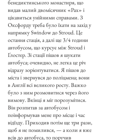
бенедиктинського монастиря, що
видав малий двомісячник «Pax» і
цікавиться унійними справами. З
Оксфорду треба було їхати на захід у
напрямку Swindow до Stroud. Це
остання стація, а далі ще 3/4 години
автобусом, що курсує між Stroud і
Ґлостер. Зі стації пішов я шукати
автобуса; очевидно, не легка це річ
відразу зорієнтуватися. Я пішов до
міста і звернувся до поліцмена; вони
в Англії всі великого росту. Важко
було з ним розмовитися через його
вимову. Вкінці я міг порозумітися.
Він розпитав за автобусом і
поінформував мене про місце і час
відїзду. Приходив потім ще три рази,
щоб я не помилився, — а коли я вже
всів до автобуса, то поручив