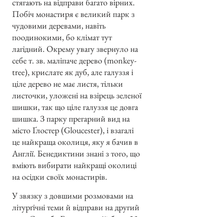
стягають на відправи багато вірних.
Побіч монастиря є великий парк з
чудовими деревами, навіть
поодинокими, бо клімат тут
лагідний. Окрему увагу звернуло на
себе т. зв. маліпаче дерево (monkey-
tree), крислате як дуб, але галуззя і
ціле дерево не має листя, тільки
листочки, уложені на взірець зеленої
шишки, так що ціле галуззя це довга
шишка. З парку прегарний вид на
місто Ґлостер (Gloucester), і взагалі
це найкраща околиця, яку я бачив в
Англії. Бенедиктини знані з того, що
вміють вибирати найкращі околиці
на осідки своїх монастирів.
У звязку з довшими розмовами на
літурґічні теми й відправи на другий