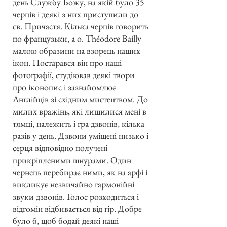
день Службу Божу, на якій було 35
черців і деякі з них приступили до
св. Причастя. Кілька черців говорить
по французьки, а о. Théodore Bailly
малою образини на взорець наших
ікон. Постарався він про наші
фотографії, студіював деякі твори
про іконопис і зазнайомлює
Англійців зі східним мистецтвом. До
милих вражінь, які лишилися мені в
тямці, належить і гра дзвонів, кілька
разів у день. Дзвони уміщені низько і
серця відповідно получені
прикріпленими шнурами. Один
чернець перебирає ними, як на арфі і
викликує незвичайно гармонійні
звуки дзвонів. Голос розходиться і
відгомін відбивається від гір. Добре
було б, щоб бодай деякі наші