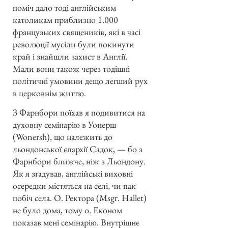
поміч дало тоді англійським
католикам приблизно 1.000
французьких священиків, які в часі
революції мусіли були покинути
край і знайшли захист в Англії.
Мали вони також через тодішні
політичні умовини дещо легший рух
в церковнім життю.
З Фарнбори поїхав я подивитися на
духовну семінарію в Уонерш
(Wonersh), що належить до
льондонської єпархії Садок, — бо з
Фарнбори ближче, ніж з Льондону.
Як я згадував, англійські виховні
осередки містяться на селі, чи пак
побіч села. О. Ректора (Msgr. Hallet)
не було дома, тому о. Економ
показав мені семінарію. Внутрішнє