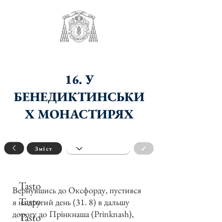
16. У
БЕНЕДИКТИНСЬКИ
Х МОНАСТИРЯХ
✓
Зміст
Tasto
Вернувшись до Оксфорду, пустився
Tasto
я на другий день (31. 8) в дальшу
дорогу до Прінкнаша (Prinknash),
Tasto