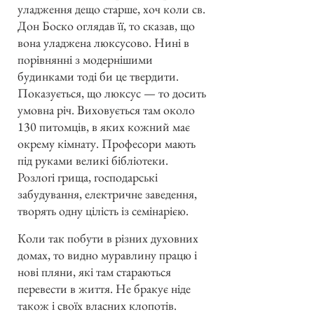
уладження дещо старше, хоч коли св.
Дон Боско оглядав її, то сказав, що
вона уладжена люксусово. Нині в
порівнянні з модернішими
будинками тоді би це твердити.
Показується, що люксус — то досить
умовна річ. Виховується там около
130 питомців, в яких кожний має
окрему кімнату. Професори мають
під руками великі бібліотеки.
Розлогі грища, господарські
забудування, електричне заведення,
творять одну цілість із семінарією.
Коли так побути в різних духовних
домах, то видно муравлину працю і
нові пляни, які там стараються
перевести в життя. Не бракує ніде
також і своїх власних клопотів.