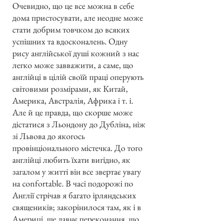
Очевидно, що це все можна в себе
дома пристосувати, але неодне може
стати добрим товчком до всяких
успішних та вдосконалень. Одну
рису англійської душі кожний з нас
легко може завважити, а саме, що
англійці в цілій своїй праці оперують
світовими розмірами, як Китай,
Америка, Австралія, Африка і т. і.
Але й це правда, що скорше може
дістатися з Льондону до Дубліна, ніж
зі Львова до якогось
провінціонального містечка. До того
англійці любить їхати вигідно, як
загалом у житті він все звертає увагу
на confortable. В часі подорожі по
Англії стрічав я багато ірляндських
священиків; закорінилося там, як і в
Америці, ще давнє переконання, що