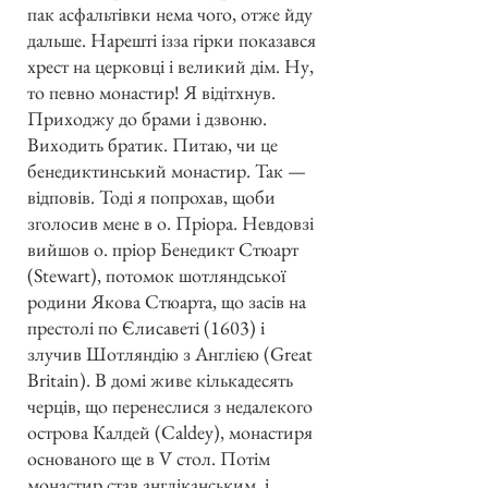
пак асфальтівки нема чого, отже йду
дальше. Нарешті ізза гірки показався
хрест на церковці і великий дім. Ну,
то певно монастир! Я відітхнув.
Приходжу до брами і дзвоню.
Виходить братик. Питаю, чи це
бенедиктинський монастир. Так —
відповів. Тоді я попрохав, щоби
зголосив мене в о. Пріора. Невдовзі
вийшов о. пріор Бенедикт Стюарт
(Stewart), потомок шотляндської
родини Якова Стюарта, що засів на
престолі по Єлисаветі (1603) і
злучив Шотляндію з Англією (Great
Britain). В домі живе кількадесять
черців, що перенеслися з недалекого
острова Калдей (Caldey), монастиря
основаного ще в V стол. Потім
монастир став англіканським, і