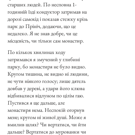
старших людей. По несповна 1-
годинній їзді кондуктор затримав на
дорозі самохід і показав стежку крізь
парк до Прініч, додаючи, що це
недалеко. Я не знав добре, чи це
місцевість, чи тільки сам монастир.
По кількох хвилинах ходу
затримався я змучений у глибині
парку, бо монастиря не було видно.
Кругом тишина, не видно ні людини,
не чути ніякого голосу; лише дятель
довбав у дереві, а удари його клюва
відбивалися відлуном по цілім гаю.
Пустився я ще дальше, але
монастиря нема. Неспокій огорнув
мене; кругом ні живої душі. Може я
вмилив шлях? Чи вертатися, чи йти
дальше? Вертатися до мурованки чи