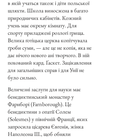
в якій учаться також і діти польської
шляхти. Школа виносжена в багато
природничих кабінетів. Кожний
учень має окрему кімнату. Для
спорту приладжені розлогі грища.
Велика ґотіцька церква копітчувала
ґроби суми, — але це не копія, яка не
дає нічого нового ані творчого. В ній
похований кард. Ґаскет. Зацікавлення
для загальніших справ і для Унії не
було сильно.
Величезні заслуги для науки має
бенедиктинський монастир у
Фарнборі (Farnborough). Це
бенедиктини з опатії Солем
(Solesmes) у північній Франції, яких
запросила цісарева Євгенія, жінка
Наполеона III., щоб обняли