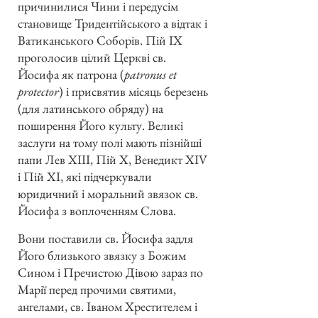
причинилися Чини і передусім
становище Тридентійського а відтак і
Ватиканського Соборів. Пій IX
проголосив цілий Церкві св.
Йосифа як патрона (
patronus et
protector
) і присвятив місяць березень
(для латинського обряду) на
поширення Його культу. Великі
заслуги на тому полі мають пізнійші
папи Лев XIII, Пій X, Венедикт XIV
і Пій XI, які підчеркували
юридичний і моральний звязок св.
Йосифа з воплоченням Слова.
Вони поставили св. Йосифа задля
Його близького звязку з Божим
Сином і Пречистою Дівою зараз по
Марії перед прочими святими,
ангелами, св. Іваном Хрестителем і