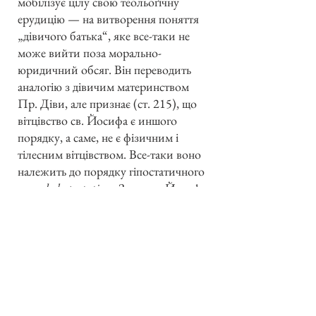
мобілізує цілу свою теольоґічну
ерудицію — на витворення поняття
„дівичого батька“, яке все-таки не
може вийти поза морально-
юридичний обсяг. Він переводить
аналогію з дівичим материнством
Пр. Діви, але признає (ст. 215), що
вітцівство св. Йосифа є иншого
порядку, а саме, не є фізичним і
тілесним вітцівством. Все-таки воно
належить до порядку гіпостатичного
—
ordo hypostaticus
. Згода св. Йосифа
взяти Пр. Діву за жону була конечна
до заховання чести Христа і
виховання.
З тим вяжеться і найвищий ступінь
святости св. Йосифа по Пр. Діві, і
почитання т. зв. „протодулії“.
Ordo