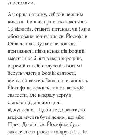
апостолами.
Автор на початку, себто в першим
викладі, бо ціла праця складається з
16 відчитів, ставить питання, чи і як є
обосноване почитання св. Йосифа в
Обявлєнню. Культ є це пошана,
признання і підчинення під Божий
маєстат і осіб, які в надприродній,
окремій спосіб є злучені з Богом і
беруть участь в Божій святості,
почесті й величі. Рація почитання св.
Йосифа не лежить лише в великій
святости, але в першу чергу в
становищі до цілого діла
відкуплення. Щоби се доказати, то
вперед мусить бути ясним, що між
Преч. Дівою і св. Йосифом було
заключене справжнє подружжя. Це