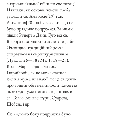
матримоніяльної таїни по схолятиці.
Навпаки, як основні тексти треба
уважати св. Амвросія[19] і св.
Августина[20], які уважають, що це
було правдиве подружжя. За ними
пішли Руперт з Дайц, Гуґо від св.
Віктора і схолястики золотого доби.
Очевидно, традиційний доказ
спирається на скриптуристичнім
(Лука 1, 26—38 і Мт. 1, 18—23).
Коли Марія відповіла арх.
Гавриїлові: „як це може статися,
коли я мужа не знаю“, то це свідчить
про вічний обіт невинности. Ексегеза
цього удокументована свідоцтвами
св. Томи, Бонавентури, Суареза,
Шебена і др.
Як з одного боку подружжя було