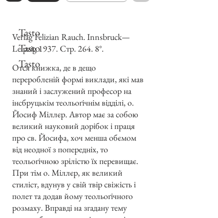
Tasto
Verlag Felizian Rauch. Innsbruck—
Tasto
Leipzig 1937. Стр. 264. 8°.
Tasto
Отся книжка, де в дещо
переробленій формі виклади, які мав
знаний і заслужений професор на
інсбруцькім теольоґічнім відділі, о.
Йосиф Міллєр. Автор має за собою
великий науковий дорібок і праця
про св. Йосифа, хоч менша обємом
від неодної з попередніх, то
теольоґічною зрілістю їх перевищає.
При тім о. Міллєр, як великий
стиліст, вдунув у свій твір свіжість і
полет та додав йому теольоґічного
розмаху. Вправді на згадану тему