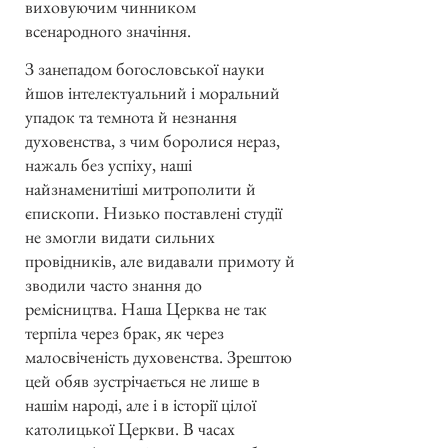
виховуючим чинником
всенародного значіння.
З занепадом богословської науки
йшов інтелектуальний і моральний
упадок та темнота й незнання
духовенства, з чим боролися нераз,
нажаль без успіху, наші
найзнаменитіші митрополити й
єпископи. Низько поставлені студії
не змогли видати сильних
провідників, але видавали примоту й
зводили часто знання до
ремісництва. Наша Церква не так
терпіла через брак, як через
малосвіченість духовенства. Зрештою
цей обяв зустрічається не лише в
нашім народі, але і в історії цілої
католицької Церкви. В часах