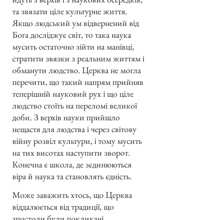
та звязати ціле культурне життя.
Якщо людський ум відвернений від
Бога досліджує світ, то така наука
мусить остаточно зійти на манівці,
стратити звязки з реальним життям і
обманути людство. Церква не могла
перечити, що такий напрям прийняв
теперішній науковий рух і що ціле
людство стоїть на переломі великої
доби. З верхів науки прийшло
нещастя для людства і через світову
війну розвіл культури, і тому мусить
на тих висотах наступити зворот.
Конечна є школа, де зєдинюються
віра й наука та становлять єдність.
Може заважить хтось, що Церква
віддалюється від традиції, що
апостоли були покликані