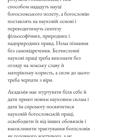
способом нададуть науці
богословського полету, а богословію
поставлять на науковій основі і
переводитимуть синтезу
фільософічних, природних і
надприродних правд. Нема пізнання
без самовідречення. Безчисленні
наукові праці треба виконати без
огляду на земську славу й
матеріяльну користь, а сили до цього
треба черпати з віри.
Академія має згуртувати біля себе й
дати приют новим науковим силам і
дати їм спромогу посвятитися
науковій богословській праці,
освободити їх від інших обовязків і
вможливити трактування богословія
як головного життєвого, а не