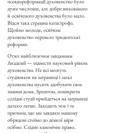
псевдореформації духовенство було
дуже численне, але добре вихованого
й освіченого духовенства було мало.
Відси така страшна катастрофа.
Щойно молоде, освічене
духовенство перевело тридентські
реформи.
Отже найближчим завданням
Академії — піднести науковий рівень
духовенства. Не всі можуть
студіювати на заграниці і загал
духовенства мусить здобувати своє
знання дома. Зрештою, поширити
солідні студії прийдеться на заграниці
далеко легше. Заходить теж і та
причина, що ми завдяки нашому
обрядові стоїмо до деякої міри
осібно. Східне канонічне право,