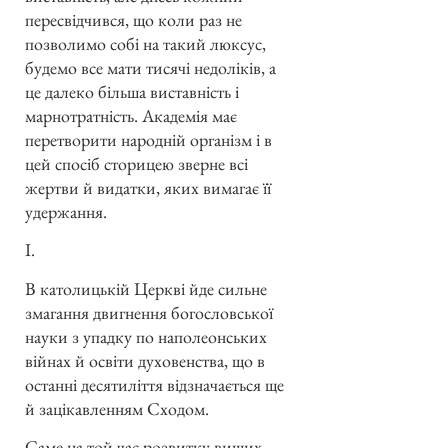
пересвідчився, що коли раз не
позволимо собі на такий люксус,
будемо все мати тисячі недоліків, а
це далеко більша виставність і
марнотратність. Академія має
перетворити народній організм і в
цей спосіб сторицею зверне всі
жертви й видатки, яких вимагає її
удержання.
I.
В католицькій Церкві йде сильне
змагання двигнення богословської
науки з упадку по наполеонських
війнах й освіти духовенства, що в
останні десятиліття відзначається ще
й зацікавленням Сходом.
Саме на той час розвитку вищих