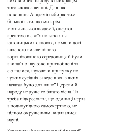
виховницею народу в найкращім
того слова значінні. Для нас
повстання Академії набирає тим
більшої ваги, що ми крім
могилянської академії, опертої
зрештою в своїх початках на
католицьких основах, не мали досі
власного визначнішого
зорганізованого середовища й були
звичайно науково пригноблені та
скиталися, шукаючи притулку по
чужих сусідніх заведеннях, з яких
назагал було для нашої Церкви й
народу не дуже то багато хісна. Та
треба підкреслити, що одиниці нераз
з подивугідною саможертвою, не
цілком окруженням, видавалися
науці.
Завданням Богословської Академії