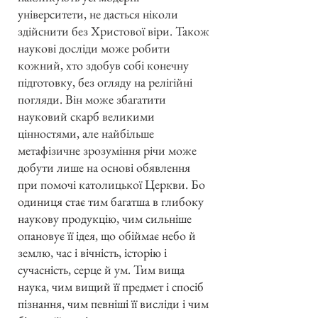
університети, не дасться ніколи
здійснити без Христової віри. Також
наукові досліди може робити
кожний, хто здобув собі конечну
підготовку, без огляду на релігійні
погляди. Він може збагатити
науковий скарб великими
цінностями, але найбільше
метафізичне зрозуміння річи може
добути лише на основі обявлення
при помочі католицької Церкви. Бо
одиниця стає тим багатша в глибоку
наукову продукцію, чим сильніше
опановує її ідея, що обіймає небо й
землю, час і вічність, історію і
сучасність, серце й ум. Тим вища
наука, чим вищий її предмет і спосіб
пізнання, чим певніші її висліди і чим