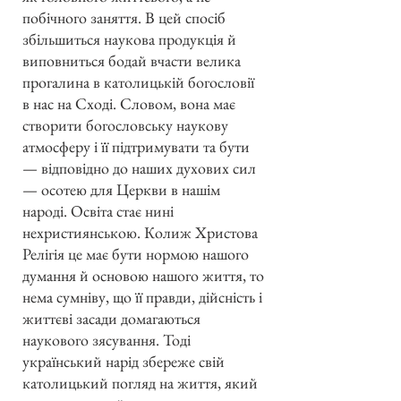
побічного заняття. В цей спосіб
збільшиться наукова продукція й
виповниться бодай вчасти велика
прогалина в католицькій богословії
в нас на Сході. Словом, вона має
створити богословську наукову
атмосферу і її підтримувати та бути
— відповідно до наших духових сил
— осотею для Церкви в нашім
народі. Освіта стає нині
нехристиянською. Колиж Христова
Релігія це має бути нормою нашого
думання й основою нашого життя, то
нема сумніву, що її правди, дійсність і
життєві засади домагаються
наукового зясування. Тоді
український нарід збереже свій
католицький погляд на життя, який