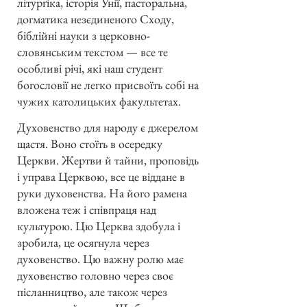
літурґіка, історія Унії, пасторальна,
догматика незєдиненого Сходу,
біблійні науки з церковно-
словянським текстом — все те
особливі річі, які наш студент
богословії не легко присвоїть собі на
чужих католицьких факультетах.
Духовенство для народу є джерелом
щастя. Воно стоїть в осередку
Церкви. Жертви й тайни, проповідь
і управа Церквою, все це віддане в
руки духовенства. На його рамена
вложена теж і співпраця над
культурою. Цю Церква здобула і
зробила, це осягнула через
духовенство. Цю важну ролю має
духовенство головно через своє
післанництво, але також через