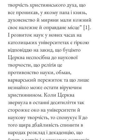
творчість християнського духа, що
все проникав, у якому папа і князь,
духовенство й миряни мали кожний
своє належне й оправдане місце” [1].
І розвиток наук у нових часах на
католицьких університетах є гіркою
відповіддю на закид, що буцімто
Церква неспосібна до наукової
творчости, що релігія це
противенство науки, обман,
варварський пережиток та що лише
незнайко може остати віруючим
християнином. Коли Церква
звернула в останні десятиліття так
сторожке око на університети й
наукову творчість, то спонукує її до
того щира дбайливість спинити в
народах розклад і декаденцію, що
йдуть з верхів і з наукових осередків,