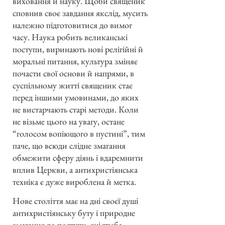
виховання й науку. Щоби священик
сповнив своє завдання якслід, мусить
належно підготовитися до вимог
часу. Наука робить великанські
поступи, виринають нові релігійні й
моральні питання, культура зміняє
почасти свої основи й напрями, в
суспільному житті священик стає
перед іншими умовинами, до яких
не вистарчають старі методи. Коли
не візьме цього на увагу, остане
“голосом вопіющого в пустині”, тим
паче, що всюди слідне змагання
обмежити сферу діянь і вдаремнити
вплив Церкви, а антихристіянська
техніка є дуже вироблена й метка.
Нове століття має на дні своєї душі
антихристіянську буту і природне
змагання до поступу, які треба