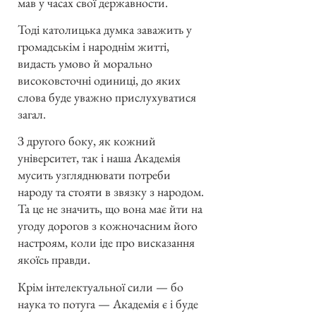
мав у часах свої державности.
Тоді католицька думка заважить у
громадськім і народнім житті,
видасть умово й морально
високовсточні одиниці, до яких
слова буде уважно прислухуватися
загал.
З другого боку, як кожний
університет, так і наша Академія
мусить узгляднювати потреби
народу та стояти в звязку з народом.
Та це не значить, що вона має йти на
угоду дорогов з кожночасним його
настроям, коли іде про висказання
якоїсь правди.
Крім інтелектуальної сили — бо
наука то потуга — Академія є і буде