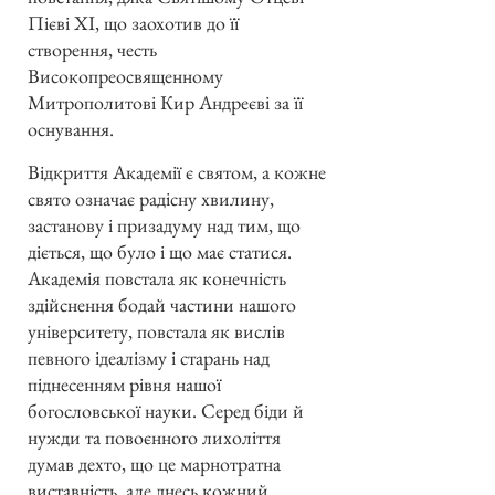
Пієві XI, що заохотив до її
створення, честь
Високопреосвященному
Митрополитові Кир Андреєві за її
оснування.
Відкриття Академії є святом, а кожне
свято означає радісну хвилину,
застанову і призадуму над тим, що
діється, що було і що має статися.
Академія повстала як конечність
здійснення бодай частини нашого
університету, повстала як вислів
певного ідеалізму і старань над
піднесенням рівня нашої
богословської науки. Серед біди й
нужди та повоєнного лихоліття
думав дехто, що це марнотратна
виставність, але днесь кожний