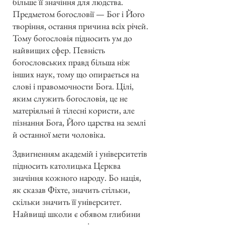
більше її значіння для людства.
Предметом богословії — Бог і Його
творіння, остання причина всіх річей.
Тому богословія підносить ум до
найвищих сфер. Певність
богословських правд більша ніж
інших наук, тому що опирається на
слові і правомочности Бога. Цілі,
яким служить богословія, це не
матеріяльні й тілесні користи, але
пізнання Бога, Його царства на землі
й останної мети чоловіка.
Здвигненням академій і університетів
підносить католицька Церква
значіння кожного народу. Бо нація,
як сказав Фіхте, значить стільки,
скільки значить її університет.
Найвищі школи є обявом глибини