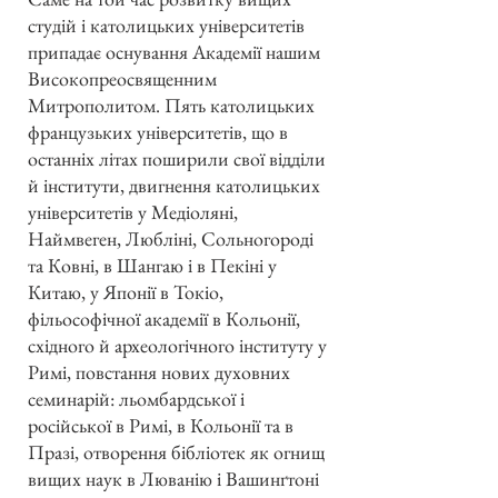
студій і католицьких університетів
припадає оснування Академії нашим
Високопреосвященним
Митрополитом. Пять католицьких
французьких університетів, що в
останніх літах поширили свої відділи
й інститути, двигнення католицьких
університетів у Медіоляні,
Наймвеген, Любліні, Сольногороді
та Ковні, в Шангаю і в Пекіні у
Китаю, у Японії в Токіо,
фільософічної академії в Кольонії,
східного й археологічного інституту у
Римі, повстання нових духовних
семинарій: льомбардської і
російської в Римі, в Кольонії та в
Празі, отворення бібліотек як огнищ
вищих наук в Люванію і Вашинґтоні