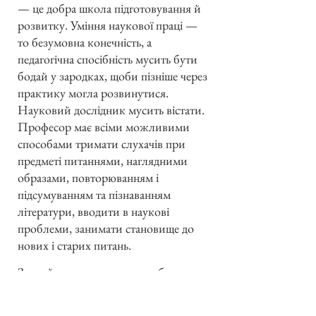
— це добра школа підготовування й
розвитку. Уміння наукової праці —
то безумовна конечність, а
педагогічна спосібність мусить бути
бодай у зародках, щоби пізніше через
практику могла розвинутися.
Науковий дослідник мусить вістати.
Професор має всіми можливими
способами тримати слухачів при
предметі питаннями, наглядними
образами, повторюванням і
підсумуванням та пізнаванням
літератури, вводити в наукові
проблеми, занимати становище до
нових і старих питань.
Звичайним слухачем може бути
тільки матурист із достатнім знанням
грецької і латинської мови. Академія