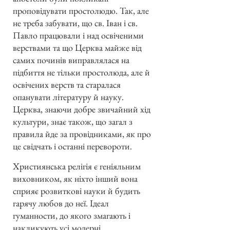
проповідувати простолюдю. Так, але
не треба забувати, що св. Іван і св.
Павло працювали і над освіченими
верствами та що Церква майже від
самих починів виправлялася на
підбиття не тільки простолюда, але й
освічених верств та старалася
опанувати літературу й науку.
Церква, знаючи добре звичайний хід
культури, знає також, що загал з
правила йде за провідниками, як про
це свідчать і останні перевороти.
Християнська релігія є геніяльним
виховником, як ніхто інший вона
сприяє розвиткові науки й будить
гарячу любов до неї. Ідеал
гуманности, до якого змагають і
накликують усі модерні