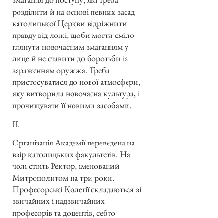
розділити й на основі певних засад
католицької Церкви відріжнити
правду від ложі, щоби могти сміло
глянути новочасним змаганням у
лице й не ставити до боротьби із
зараженням оружжа. Треба
пристосуватися до нової атмосфери,
яку витворила новочасна культура, і
прочищувати її новими засобами.
II.
Організація Академії переведена на
взір католицьких факультетів. На
чолі стоїть Ректор, іменований
Митрополитом на три роки.
Професорські Колеґії складаються зі
звичайних і надзвичайних
професорів та доцентів, себто