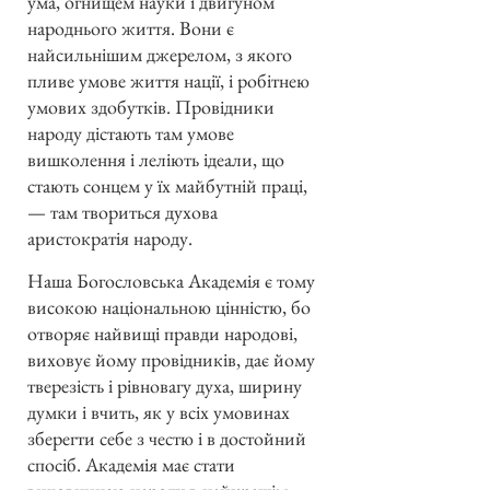
ума, огнищем науки і двигуном
народнього життя. Вони є
найсильнішим джерелом, з якого
пливе умове життя нації, і робітнею
умових здобутків. Провідники
народу дістають там умове
вишколення і леліють ідеали, що
стають сонцем у їх майбутній праці,
— там твориться духова
аристократія народу.
Наша Богословська Академія є тому
високою національною цінністю, бо
отворяє найвищі правди народові,
виховує йому провідників, дає йому
тверезість і рівновагу духа, ширину
думки і вчить, як у всіх умовинах
зберегти себе з честю і в достойний
спосіб. Академія має стати