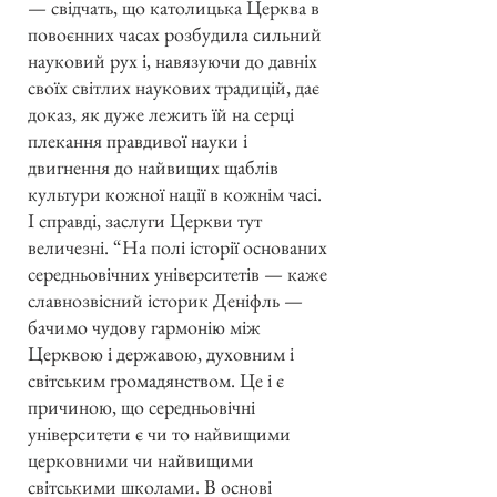
— свідчать, що католицька Церква в
повоєнних часах розбудила сильний
науковий рух і, навязуючи до давніх
своїх світлих наукових традицій, дає
доказ, як дуже лежить їй на серці
плекання правдивої науки і
двигнення до найвищих щаблів
культури кожної нації в кожнім часі.
І справді, заслуги Церкви тут
величезні. “На полі історії основаних
середньовічних університетів — каже
славнозвісний історик Деніфль —
бачимо чудову гармонію між
Церквою і державою, духовним і
світським громадянством. Це і є
причиною, що середньовічні
університети є чи то найвищими
церковними чи найвищими
світськими школами. В основі