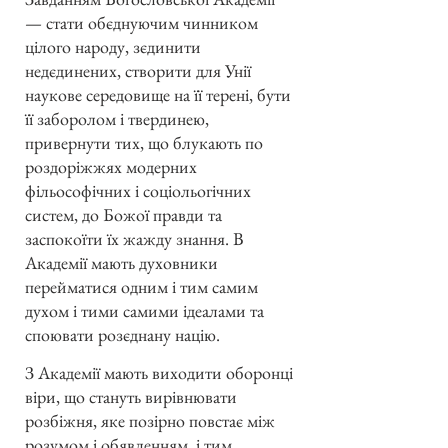
— стати обєднуючим чинником
цілого народу, зєдинити
недєдинених, створити для Унії
наукове середовище на її терені, бути
її заборолом і твердинею,
привернути тих, що блукають по
роздоріжжях модерних
фільософічних і соціольогічних
систем, до Божої правди та
заспокоїти їх жажду знання. В
Академії мають духовники
перейматися одним і тим самим
духом і тими самими ідеалами та
споювати розєднану націю.
З Академії мають виходити оборонці
віри, що стануть вирівнювати
розбіжня, яке позірно повстає між
розумом і обявленням, і тим