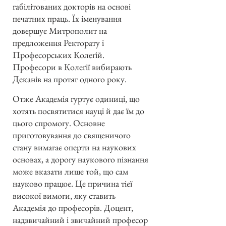
габілітованих докторів на основі
печатних праць. Їх іменування
довершує Митрополит на
предложення Ректорату і
Професорських Колеґій.
Професори в Колеґії вибирають
Деканів на протяг одного року.
Отже Академія гуртує одиниці, що
хотять посвятитися науці й дає їм до
цього спромогу. Основне
приготовування до священичого
стану вимагає оперти на наукових
основах, а дорогу наукового пізнання
може вказати лише той, що сам
науково працює. Це причина тієї
високої вимоги, яку ставить
Академія до професорів. Доцент,
надзвичайний і звичайний професор