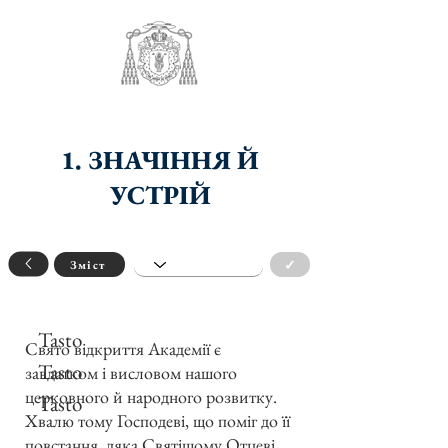
1. ЗНАЧІННЯ Й
УСТРІЙ
✓
Зміст
Tasto
Свято відкриття Академії є
Tasto
завдатком і висловом нашого
церковного й народного розвитку.
Tasto
Хвалю тому Господеві, що поміг до її
повстання, дяка Святішому Отцеві