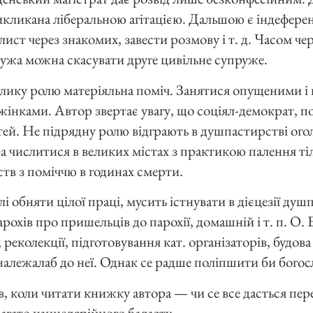
икликана ліберальною агітацією. Дальшою є індефере
и лист через знакомих, завести розмову і т. д. Часом че
ужа можна скасувати друге цивільне супруже.
елику ролю матеріяльна поміч. Занятися опущеними і
 жінками. Автор звертає увагу, що соціял-демократ, 
ітей. Не підрядну ролю відграють в душпастирстві ог
а числитися в великих містах з практикою палення ті
тв з поміччю в годинах смерти.
лі обняти цілої праці, мусить істнувати в дієцезії ду
охів про пришельців до парохії, домашній і т. п. О. Е
 реколекції, підготовування кат. організаторів, будов
належалаб до неї. Однак се радше поліпшити би богос
ів, коли читати книжку автора — чи се все дасться пер
багато канцелярійного баласту.