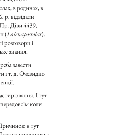
лах, в родинах, в
. р. відвідали
Пр. Діви 4439,
н (
Laienapostolat
).
і розговори і
ьке знання.
треба завести
и і т. д. Очевидно
енції.
астирювання. І тут
 передовсім коли
. Причиною є тут
. Другою причиною є