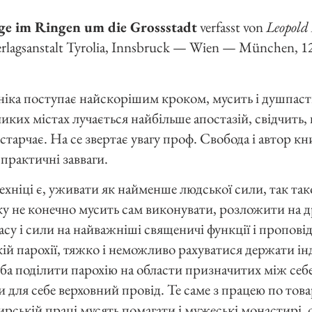
ge im Ringen um die Grossstadt
verfasst von
Leopold
rlagsanstalt Tyrolia, Innsbruck — Wien — München, 12
ехніка поступає найскорішим кроком, мусить і душпа
еликих містах лучається найбільше апостазій, свідчить
тарчає. На се звертає увагу проф. Свобода і автор к
 практичні завваги.
техніці є, уживати як найменше людської сили, так т
ку не конечно мусить сам виконувати, розложити на д
асу і сили на найважніші священичі функції і проповід
кій парохії, тяжко і неможливо рахуватися держати і
ба поділити парохію на области призначитих між себе
для себе верховний провід. Те саме з працею по товар
ирській праці мусять помагати і мужеські монастирі, 