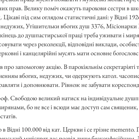
их прав. Велику поміч окажуть парохови сестри в шко
д. Цікаві під сим оглядом статистичні дані: у Відні 1926
недужих, Утішительки вбогих душ 3376, Місіонарки 
інець до душпастирської праці треба уживати і миря
вувати через реколекції, відповідні виклади, особист
рковні і канцелярійні мусять мати основне богословс
в про запомогову акцію. В парохіяльнім секретаріяті 
ченням вбогих, недужих, чи одержують катол. часопис
равляти і доповнювати. Рівнож не забувати кореспонд
проф. Свободою великий натиск на індивідуальне душп
ирянами, бо не все і всюди має доступ сам священик,
статів.
о в Відні 100.000 від кат. Церкви і се грізне memento
денський магістрат дає розвід лише безконфесійним