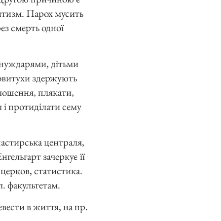
нтизм. Парох мусить
рез смерть одної
 нуждарями, дітьми
повитухи здержують
олошення, плякати,
л і протиділати сему
шпастирська централя,
нгельгарт зачеркує її
а церков, статистика.
л. факультетам.
евести в життя, на пр.