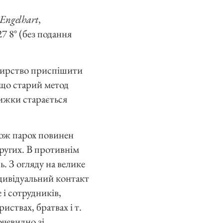
 Engelhart
,
7 8° (без подання
стирство приспішити
, що старий метод
нижки старається
акож парох повинен
ругих. В противнім
ь. З огляду на велике
ндивідуальний контакт
 і сотрудників,
иствах, братвах і т.
очевидно зі