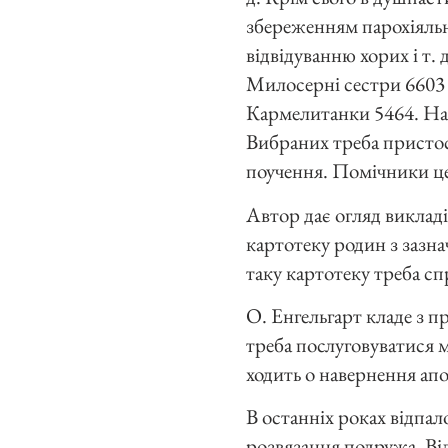
збереженням парохіяльн
відвідуванню хорих і т. 
Милосерні сестри 6603 
Кармелитанки 5464. Нак
Вибраних треба пристосо
поучення. Помічники це
Автор дає огляд викладі
картотеку родин з зазна
таку картотеку треба сп
О. Енгельгарт кладе з 
треба послуговуватися м
ходить о навернення апо
В останніх роках відпал
розвязання подружа. Ві