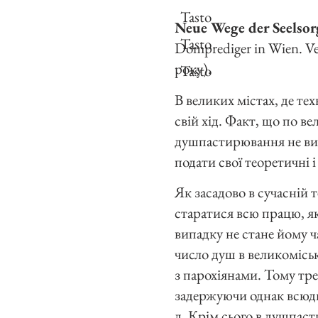
Tasto
Neue Wege der Seelsor
Tasto
Domprediger in Wien. Ve
року).
Tasto
В великих містах, де т
свій хід. Факт, що по в
душпастирювання не вис
подати свої теоретичні і
Як засадово в сучасній 
старатися всю працю, я
випадку не стане йому ч
число душ в великомісь
з парохіянами. Тому тре
задержуючи однак всюди 
д. Крім сього в душпаст