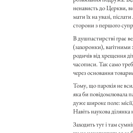
ненависть до Церкви, в
мати їх на увазі, післат
сторони з першого супр
В душпастирстві грає в
(захоронки), вагітними
родичів від хрещення д
часописи. Так само треб
через основання товарис
Тому, що парохія не вси
яка би повідомлювала пар
дуже широке поле: місії,
Навіть наукова ділянка 
Заходить тут і там сумн
чи не накопичується за 