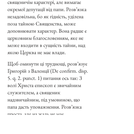
священичім характері, але вимагає
окремої депутації від папи. Розв’язка
незадовільна, бо як гідність, уділена
поза тайною Священства, може
доповнювати характер. Вона радше є
церковним благословенням, яке не
може входити в сущність тайни, над
якою Церква не має влади.
Щоб оминути ці труднощі, розв’язує
Григорій з Валенції (De confirm. disp.
5. q. 2. punct. 1) питання ось так: З
волі Христа єпископ є звичайним
служителем, а священик
надзвичайним, під умовиною, що
папа дасть уповажнення. Розв’язка
проста, але на жаль не має
підтвердження в св. Письмі і
Переданні. Цікава є гіпотеза