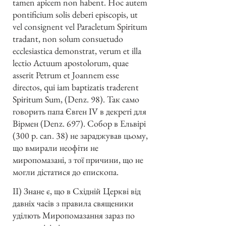
tamen apicem non habent. Hoc autem
pontificium solis deberi episcopis, ut
vel consignent vel Paracletum Spiritum
tradant, non solum consuetudo
ecclesiastica demonstrat, verum et illa
lectio Actuum apostolorum, quae
asserit Petrum et Joannem esse
directos, qui iam baptizatis traderent
Spiritum Sum, (Denz. 98). Так само
говорить папа Євген IV в декреті для
Вірмен (Denz. 697). Собор в Ельвірі
(300 р. can. 38) не зараджував цьому,
що вмирали неофіти не
миропомазані, з тої причини, що не
могли дістатися до єпископа.
ІІ) Знане є, що в Східній Церкві від
давніх часів з правила священики
уділють Миропомазання зараз по