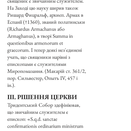
священик є звичайним служителем.
На Заході цю науку ширив також
Ришард Фицральф, архиєп. Армах в
Еспанії (†1360), званий полатинськи
(Richardus Armachanus або
Armaghanus), в творі Summa in
questionibus armenorum et
graecorum. І тепер деякі нез'єдинені
учать, що священики нарівні з
єпископами є служителями
Миропомазання. (Макарій ст. 361/2,
пор. Сильвестер, Опытъ IV, 457 і
ін.).
ІІІ. РІШЕННЯ ЦЕРКВИ
Тридентський Собор здефініював,
що звичайним служителем є
єпископ: «S.q.d. sanctae
confirmationis ordinarium ministrum