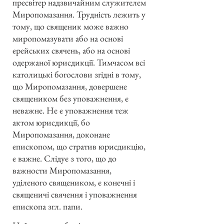
пресвітер надзвичайним служителем
Миропомазання. Трудність лежить у
тому, що священик може важно
миропомазувати або на основі
єрейських свячень, або на основі
одержаної юрисдикції. Тимчасом всі
католицькі богослови згідні в тому,
що Миропомазання, довершене
священиком без уповажнення, є
неважне. Не є уповажнення теж
актом юрисдикції, бо
Миропомазання, доконане
єпископом, що стратив юрисдикцію,
є важне. Слідує з того, що до
важности Миропомазання,
уділеного священиком, є конечні і
священичі свячення і уповажнення
єпископа згл. папи.