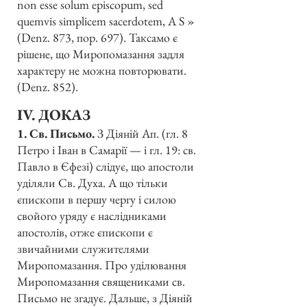
non esse solum episcopum, sed
quemvis simplicem sacerdotem, A S »
(Denz. 873, пор. 697). Таксамо є
рішене, що Миропомазання задля
характеру не можна повторювати.
(Denz. 852).
IV. ДОКАЗ
1. Св. Письмо.
З Діяній Ап. (гл. 8
Петро і Іван в Самарії — і гл. 19: св.
Павло в Єфезі) слідує, що апостоли
уділяли Св. Духа. А що тільки
єпископи в першу чергу і силою
свойого уряду є наслідниками
апостолів, отже єпископи є
звичайними служителями
Миропомазання. Про уділювання
Миропомазання священиками св.
Письмо не згадує. Дальше, з Діяній