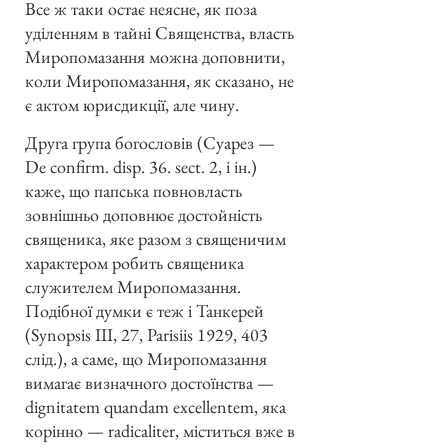
Все ж таки остає неясне, як поза
уділенням в тайні Священства, власть
Миропомазання можна доповнити,
коли Миропомазання, як сказано, не
є актом юрисдикції, але чину.
Друга група богословів (Суарез —
De confirm. disp. 36. sect. 2, i iн.)
каже, що папська повновласть
зовнішньо доповнює достойність
священика, яке разом з священичим
характером робить священика
служителем Миропомазання.
Подібної думки є теж і Танкерей
(Synopsis III, 27, Parisiis 1929, 403
слід.), а саме, що Миропомазання
вимагає визначного достоїнства —
dignitatem quandam excellentem, яка
корінно — radicaliter, міститься вже в