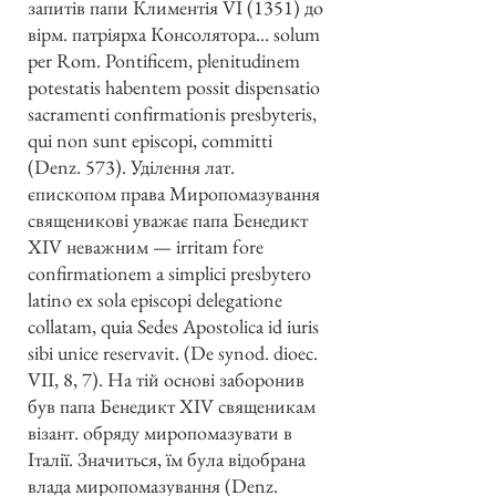
запитів папи Климентія VI (1351) до
вірм. патріярха Консолятора... solum
per Rom. Pontificem, plenitudinem
potestatis habentem possit dispensatio
sacramenti confirmationis presbyteris,
qui non sunt episcopi, committi
(Denz. 573). Уділення лат.
єпископом права Миропомазування
священикові уважає папа Бенедикт
XIV неважним — irritam fore
confirmationem a simplici presbytero
latino ex sola episcopi delegatione
collatam, quia Sedes Apostolica id iuris
sibi unice reservavit. (De synod. dioec.
VII, 8, 7). На тій основі заборонив
був папа Бенедикт XIV священикам
візант. обряду миропомазувати в
Італії. Значиться, їм була відобрана
влада миропомазування (Denz.