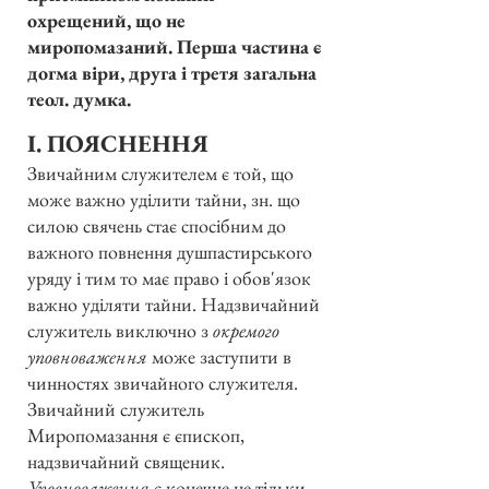
охрещений, що не
миропомазаний. Перша частина є
догма віри, друга і третя загальна
теол. думка.
І. ПОЯСНЕННЯ
Звичайним служителем є той, що
може важно уділити тайни, зн. що
силою свячень стає спосібним до
важного повнення душпастирського
уряду і тим то має право і обов'язок
важно уділяти тайни. Надзвичайний
служитель виключно з
окремого
уповноваження
може заступити в
чинностях звичайного служителя.
Звичайний служитель
Миропомазання є єпископ,
надзвичайний священик.
Уповноваження
є конечне не тільки