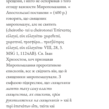
хрещенні, і ніхто не оспорював з того
огляду важности Миропомазання. «
Апостольські постанови » (400 р.)
говорять, що священик
миропомазує, але не святить
(cheirothe- tei u cheirotonei Ἐπίσκοπος
εὐλογεῖ, οὐκ εὐλογεῖται· χειροθετεῖ,
χειροτονεῖ, προσφέρει... πρεσβύτερος
εὐλογεῖ, οὐκ εὐλογεῖται· VIII, 28, 3.
MSG 1, 1124AB). Св. Іван
Хризостом, хоч признавав
Миропомазання прероґативою
єпископів, все ж свідчить він, що й
священики миропомазували. З
емфазою підкреслює, що:
священики
мають таку саму власть
священства, як єпископи, крім
рукоположення на священиків
» καὶ ἃ
περὶ ἐπισκόπων εἶπε, ταῦτα καὶ