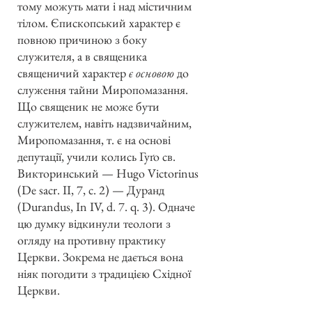
тому можуть мати і над містичним
тілом. Єпископський характер є
повною причиною з боку
служителя, а в священика
священичий характер
є основою
до
служення тайни Миропомазання.
Що священик не може бути
служителем, навіть надзвичайним,
Миропомазання, т. є на основі
депутації, учили колись Гуґо св.
Викторинський — Hugo Victorinus
(De sacr. II, 7, c. 2) — Дуранд
(Durandus, In IV, d. 7. q. 3). Одначе
цю думку відкинули теологи з
огляду на противну практику
Церкви. Зокрема не дається вона
ніяк погодити з традицією Східної
Церкви.