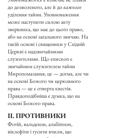
до дозволеного, але й до
важного
уділення тайни
.
Уповноваження
може наступити силою акту
зверхника, що має до цього право,
або на основі загального звичаю. На
такій основі і священики у Східній
Церкві є надзвичайними
служителями. Що єпископ є
звичайним служителем тайни
Миропомазання, це — догма, але чи
на основі Божого чи церковного
права — це є отверта квестія.
Правдоподібніша є думка, що на
основі Божого права.
ІІ. ПРОТИВНИКИ
Фотій, вальдензи, альбіґензи,
віклефіти і гусити вчили, що