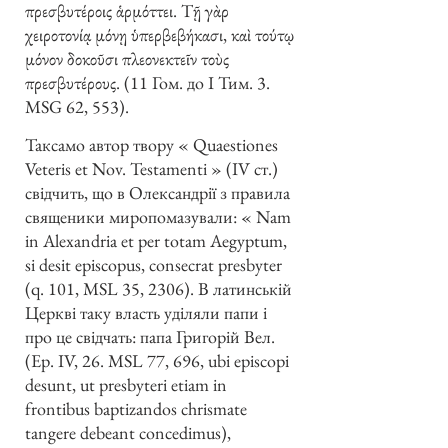
πρεσβυτέροις ἁρμόττει. Τῇ γὰρ
χειροτονίᾳ μόνῃ ὑπερβεβήκασι, καὶ τούτῳ
μόνον δοκοῦσι πλεονεκτεῖν τοὺς
πρεσβυτέρους. (11 Гом. до І Тим. 3.
MSG 62, 553).
Таксамо автор твору « Quaestiones
Veteris et Nov. Testamenti » (IV ст.)
свідчить, що в Олександрії з правила
священики миропомазували: « Nam
in Alexandria et per totam Aegyptum,
si desit episcopus, consecrat presbyter
(q. 101, MSL 35, 2306). В латинській
Церкві таку власть уділяли папи і
про це свідчать: папа Григорій Вел.
(Ep. IV, 26. MSL 77, 696, ubi episcopi
desunt, ut presbyteri etiam in
frontibus baptizandos chrismate
tangere debeant concedimus),