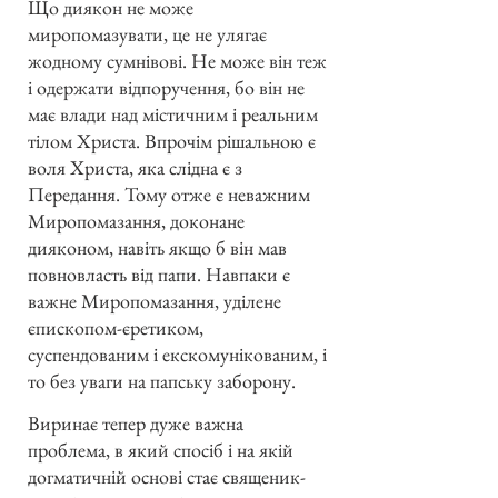
Що диякон не може
миропомазувати, це не улягає
жодному сумнівові. Не може він теж
і одержати відпоручення, бо він не
має влади над містичним і реальним
тілом Христа. Впрочім рішальною є
воля Христа, яка слідна є з
Передання. Тому отже є неважним
Миропомазання, доконане
дияконом, навіть якщо б він мав
повновласть від папи. Навпаки є
важне Миропомазання, уділене
єпископом-єретиком,
суспендованим і екскомунікованим, і
то без уваги на папську заборону.
Виринає тепер дуже важна
проблема, в який спосіб і на якій
догматичній основі стає священик-