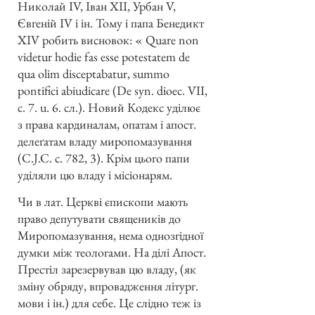
Николай IV, Іван ХІІ, Урбан V,
Євгеній IV і ін. Тому і папа Бенедикт
XIV робить висновок: « Quare non
videtur hodie fas esse potestatem de
qua olim disceptabatur, summo
pontifici abiudicare (De syn. dioec. VII,
c. 7. u. 6. сл.). Новий Кодекс уділює
з права кардиналам, опатам і апост.
делеґатам владу миропомазування
(C.J.C. c. 782, 3). Крім цього папи
уділяли цю владу і місіонарям.
Чи в лат. Церкві єпископи мають
право депутувати священиків до
Миропомазування, нема однозгідної
думки між теологами. На ділі Апост.
Престіл зарезервував цю владу, (як
зміну обряду, впровадження літург.
мови і ін.) для себе. Це слідно теж із