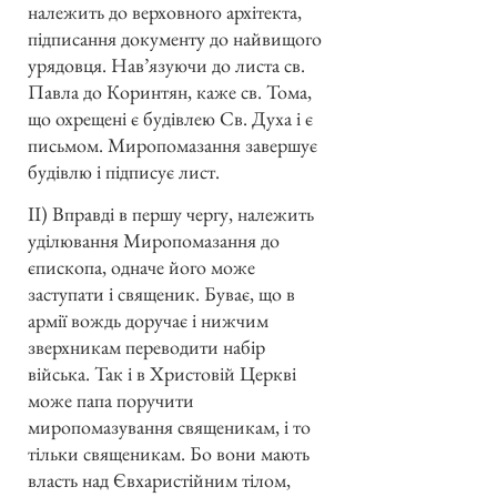
належить до верховного архітекта,
підписання документу до найвищого
урядовця. Нав’язуючи до листа св.
Павла до Коринтян, каже св. Тома,
що охрещені є будівлею Св. Духа і є
письмом. Миропомазання завершує
будівлю і підписує лист.
ІІ) Вправді в першу чергу, належить
уділювання Миропомазання до
єпископа, одначе його може
заступати і священик. Буває, що в
армії вождь доручає і нижчим
зверхникам переводити набір
війська. Так і в Христовій Церкві
може папа поручити
миропомазування священикам, і то
тільки священикам. Бо вони мають
власть над Євхаристійним тілом,