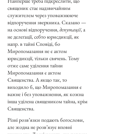
Найперше треба підкреслити, що
священик стає надзвичайним
служителем через уповажнююче
відпоручення зверхника. Сказано —
на основі відпоручення,
депутації
, а
не делеґації, себто юрисдикції, як
напр. в тайні Сповіді, бо
Миропомазання не є актом
юрисдикції, тільки свячень. Тому
отже саме уділення тайни
Миропомазання є актом
Священства. А якщо так, то
виходило б, що Миропомазання є
важне і без уповажнення, як кожна
інша уділена священиком тайна, крім
Священства.
Різні розв’язки подають богослови,
але жодна не розв’язує вповні