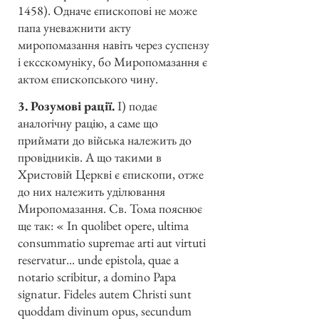
1458). Одначе єпископові не може
папа уневажнити акту
миропомазання навіть через суспензу
і ексскомуніку, бо Миропомазання є
актом єпископського чину.
3. Розумові рації.
І) подає
аналогічну рацію, а саме що
приймати до війська належить до
провідників. А що такими в
Христовій Церкві є єпископи, отже
до них належить уділювання
Миропомазання. Св. Тома пояснює
ще так: « In quolibet opere, ultima
consummatio supremae arti aut virtuti
reservatur... unde epistola, quae a
notario scribitur, a domino Papa
signatur. Fideles autem Christi sunt
quoddam divinum opus, secundum