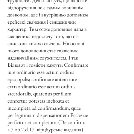
трудности. Деякі кажуть, що папське
відпоручення не є самим зовнішнім
дозволом, але і внутрішньо доповнює
єрейські свячення і священичий
характер. Тим отже доповнює папа в
священика недостачу того, що є в
єпископа силою свячень. На основі
цього доповнення стає священик
надзвичайним служителем. І так
Білюарт і томісти кажуть: Confirmare
iure ordinario esse actum ordinis
episcopalis; confirmare autem iure
extraordinario esse actum ordinis
sacerdotalis, quatenus per illum
confertur potestas inchoata et
incompleta ad confirmandum, quae
per legitimam dispensationem Ecclesiae
perficitur et completur» (De confirm.
a.7.ob.2.d.17. вірцбурське видання).