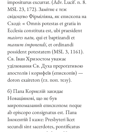
impositurus excurrat. (Adv. Lucif. n. 8.
MSL 23, 172). Замітне є теж
свідоцтво Фірміліяна, як єпископа на
Сході: « Omnis potestas et gratia in
Ecclesia constituta est, ubi praesident
maiores natu,
qui et baptizandi et
manum imponendi
, et ordinandi
possident potestatem (MSL 3, 1161).
Св. Іван Хризостом уважає
уділювання Св. Духа прероґативою
апостолів і корифеїв (єпископів) —
doron exaireton (гл. поп. тезу).
б) Папа Корнелій закидає
Новаціянові, що не був
миропомазаний єпископом: neque
ab episcopo consignatus est. Папа
Інокентій І каже: Presbyteri licet
secundi sint sacerdotes, pontificatus