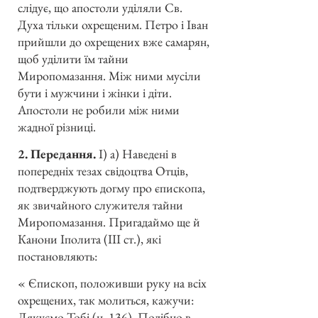
слідує, що апостоли уділяли Св.
Духа тільки охрещеним. Петро і Іван
прийшли до охрещених вже самарян,
щоб уділити їм тайни
Миропомазання. Між ними мусіли
бути і мужчини і жінки і діти.
Апостоли не робили між ними
жадної різниці.
2. Передання.
І) а) Наведені в
попередніх тезах свідоцтва Отців,
подтверджують догму про єпископа,
як звичайного служителя тайни
Миропомазання. Пригадаймо ще й
Канони Іполита (ІІІ ст.), які
постановляють:
« Єпископ, положивши руку на всіх
охрещених, так молиться, кажучи:
Дякуємо Тобі (н. 136). Подібно в