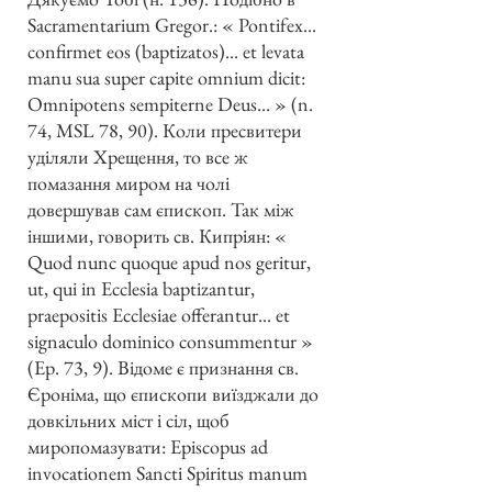
Sacramentarium Gregor.: « Pontifex...
confirmet eos (baptizatos)... et levata
manu sua super capite omnium dicit:
Omnipotens sempiterne Deus... » (n.
74, MSL 78, 90). Коли пресвитери
уділяли Хрещення, то все ж
помазання миром на чолі
довершував сам єпископ. Так між
іншими, говорить св. Кипріян: «
Quod nunc quoque apud nos geritur,
ut, qui in Ecclesia baptizantur,
praepositis Ecclesiae offerantur... et
signaculo dominico consummentur »
(Ep. 73, 9). Відоме є признання св.
Єроніма, що єпископи виїзджали до
довкільних міст і сіл, щоб
миропомазувати: Episcopus ad
invocationem Sancti Spiritus manum