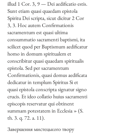
illud 1 Cor. 3, 9 — Dei aedificatio estis.
Sunt etiam quasi quaedam epistola
Spiritu Dei scripta, sicut dicitur 2 Cor
3, 3. Hoc autem Confirmationis
sacramentum est quasi ultima
consummatio sacramenti baptismi, ita
scilicet quod per Baptismum aedificatur
homo in domum spiritualem et
conscribitur quasi quaedam spiritualis
epistola. Sed per sacramentum
Confirmationis, quasi domus aedificata
dedicatur in templum Spiritus Si et
quasi epistola conscripta signatur signo
crucis. Et ideo collatio huius sacramenti
episcopis reservatur qui obtinent
summam potestatem in Ecclesia » (S.
th. 3. q. 72. a. 11).
Завершення мистецького твору