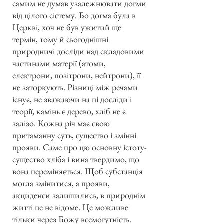
самим не думав узалежнювати догми
від цілого сістему. Бо догма була в
Церкві, хоч не був ужитий ще
термін, тому й сьогоднішні
природничі досліди над складовими
частинами матерії (атоми,
електрони, позітрони, нейтрони), її
не заторкують. Різниці між речами
існує, не зважаючи на ці досліди і
теорії, камінь є дерево, хліб не є
залізо. Кожна річ має свою
притаманну суть, существо і змінні
прояви. Саме про цю основну істоту-
существо хліба і вина твердимо, що
вона переміняється. Щоб субстанція
могла змінитися, а прояви,
акциденси залишились, в природнім
житті це не відоме. Це можливе
тільки через Божу всемогутність.