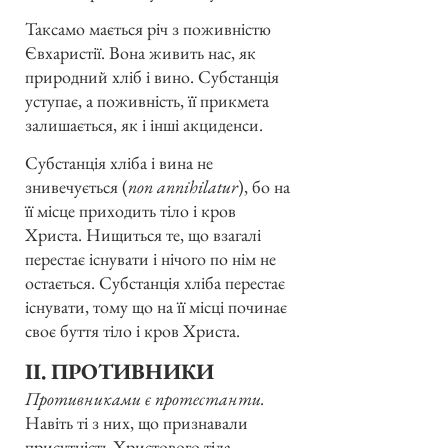
Таксамо мається річ з поживністю
Євхаристії. Вона живить нас, як
природний хліб і вино. Субстанція
уступає, а поживність, її прикмета
залишається, як і інші акциденси.
Субстанція хліба і вина не
знивечується (
non annihilatur
), бо на
її місце приходить тіло і кров
Христа. Нищиться те, що взагалі
перестає існувати і нічого по нім не
остається. Субстанція хліба перестає
існувати, тому що на її місці починає
своє буття тіло і кров Христа.
II. ПРОТИВНИКИ
Противниками є протестанти.
Навіть ті з них, що признавали
присутність Христового тіла,