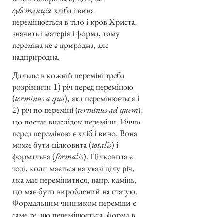
субстанція
хліба і вина
перемінюється в тіло і кров Христа,
значить і матерія і форма, тому
переміна не є природна, але
надприродна.
Дальше в кожній переміні треба
розрізнити 1) річ перед переміною
(
terminus a quo
), яка перемінюється і
2) річ по переміні (
terminus ad quem
),
що постає внаслідок переміни. Річчю
перед переміною є хліб і вино. Вона
може бути цілковита (
totalis
) і
формальна (
formalis
). Цілковита є
тоді, коли мається на увазі цілу річ,
яка має перемінитися, напр. камінь,
що має бути вироблений на статую.
Формальним чинником переміни є
саме те, що перемінюється, форма в