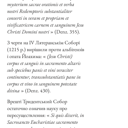
mysterium sacrae orationis et verba
nostri Redemptoris substantialiter
converti in veram et propriam et
vivificatricem carnem et sanguinem Jesu
Christi Domini nostri
» (Denz. 355).
З черги на IV Лятеранськім Соборі
(1215 р.) вирішили проти альбігензів
і опата Йоахима: «
(Jesu Christi)
corpus et sanguis in sacramento altaris
sub speciebus panis et vini veraciter
continentur, transsubstantiatis pane in
corpus et vino in sanguinem potestate
divina
» (Denz. 430).
Врешті Тридентський Собор
остаточно означив науку про
пересуществлення: «
Si quis dixerit, in
Sacrosancto Eucharistiae sacramento