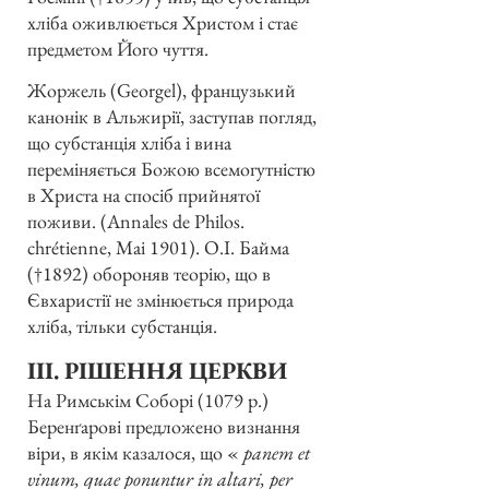
хліба оживлюється Христом і стає
предметом Його чуття.
Жоржель (Georgel), французький
канонік в Альжирії, заступав погляд,
що субстанція хліба і вина
переміняється Божою всемогутністю
в Христа на спосіб прийнятої
поживи. (Annales de Philos.
chrétienne, Mai 1901). О.І. Байма
(†1892) обороняв теорію, що в
Євхаристії не змінюється природа
хліба, тільки субстанція.
III. РІШЕННЯ ЦЕРКВИ
На Римськім Соборі (1079 р.)
Беренґарові предложено визнання
віри, в якім казалося, що «
panem et
vinum, quae ponuntur in altari, per