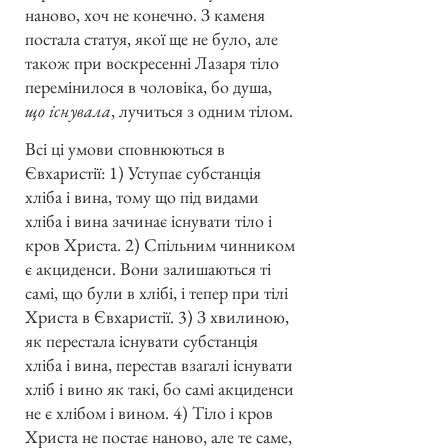
наново, хоч не конечно. З каменя
постала статуя, якої ще не було, але
також при воскресенні Лазаря тіло
перемінилося в чоловіка, бо душа,
що існувала
, лучиться з одним тілом.
Всі ці умови сповнюються в
Євхаристії: 1) Уступає субстанція
хліба і вина, тому що під видами
хліба і вина зачинає існувати тіло і
кров Христа. 2) Спільним чинником
є акциденси. Вони залишаються ті
самі, що були в хлібі, і тепер при тілі
Христа в Євхаристії. 3) З хвилиною,
як перестала існувати субстанція
хліба і вина, перестав взагалі існувати
хліб і вино як такі, бо самі акциденси
не є хлібом і вином. 4) Тіло і кров
Христа не постає наново, але те саме,