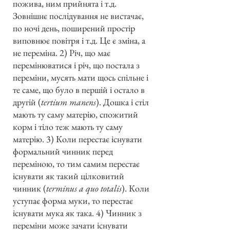
пожива, ним прийнята і т.д.
Зовнішнє послідування не вистачає,
по ночі день, поширений простір
виповнює повітря і т.д. Це є зміна, а
не переміна. 2) Річ, що має
перемінюватися і річ, що постала з
переміни, мусять мати щось спільне і
те саме, що було в першій і остало в
другій (
tertium manens
). Дошка і стіл
мають ту саму матерію, спожитий
корм і тіло теж мають ту саму
матерію. 3) Коли перестає існувати
формальний чинник перед
переміною, то тим самим перестає
існувати як такий цілковитий
чинник (
terminus a quo totalis
). Коли
уступає форма муки, то перестає
існувати мука як така. 4) Чинник з
переміни може зачати існувати