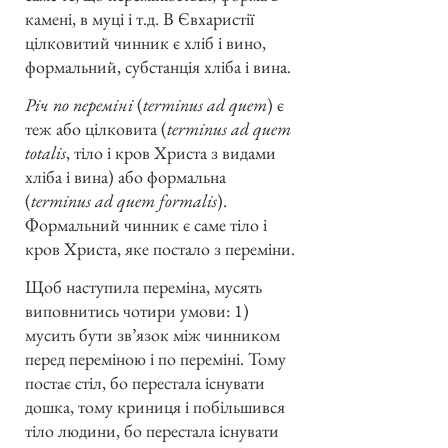
камені, в муці і т.д. В Євхаристії
цілковитий чинник є хліб і вино,
формальний, субстанція хліба і вина.
Річ по переміні
(
terminus ad quem
) є
теж або цілковита (
terminus ad quem
totalis
, тіло і кров Христа з видами
хліба і вина) або формальна
(
terminus ad quem formalis
).
Формальний чинник є саме тіло і
кров Христа, яке постало з переміни.
Щоб наступила переміна, мусять
виповнитись чотири умови: 1)
мусить бути зв’язок між чинником
перед переміною і по переміні. Тому
постає стіл, бо перестала існувати
дошка, тому криниця і побільшився
тіло людини, бо перестала існувати