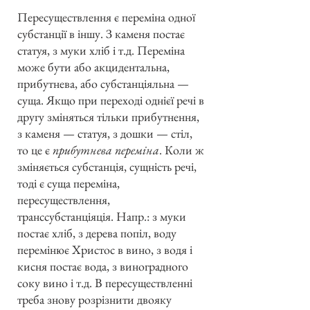
Пересуществлення є переміна одної
субстанції в іншу. З каменя постає
статуя, з муки хліб і т.д. Переміна
може бути або акцидентальна,
прибутнева, або субстанціяльна —
суща. Якщо при переході однієї речі в
другу зміняться тільки прибутнення,
з каменя — статуя, з дошки — стіл,
то це є
прибутнева переміна
. Коли ж
зміняється субстанція, сущність речі,
тоді є суща переміна,
пересуществлення,
транссубстанціяція. Напр.: з муки
постає хліб, з дерева попіл, воду
перемінює Христос в вино, з водя і
кисня постає вода, з виноградного
соку вино і т.д. В пересуществленні
треба знову розрізнити двояку