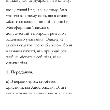
книжку, що це мудрість, на калитку,
що це гроші і т.д., але це тому, бо з
ужиття кожному ясно, що в склянці
міститься вода, в книжці знання і т.д.
Метафоричний вислів є
допускаємий з природи речі або з
загального уживання. Одначе не
можна сказати, що хліб є тілом, бо ні
в мовнім ужитті, ні з природи речі
хліб не містить в собі тіла, ні не
означає тіла.
2. Передання.
а) В перших трьох сторіччях
християнства Апостольські Отці і
церковні письменники висловлюють
науку пересуществлення
рівнозначними словами. Св. Юстин