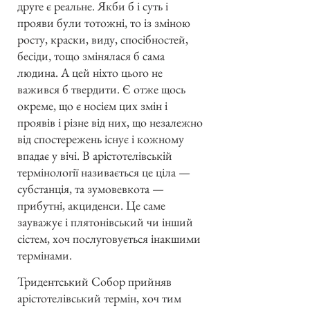
друге є реальне. Якби б і суть і
прояви були тотожні, то із зміною
росту, краски, виду, спосібностей,
бесіди, тощо змінялася б сама
людина. А цей ніхто цього не
важився б твердити. Є отже щось
окреме, що є носієм цих змін і
проявів і різне від них, що незалежно
від спостережень існує і кожному
впадає у вічі. В арістотелівській
термінології називається це ціла —
субстанція, та зумовевкота —
прибутні, акциденси. Це саме
зауважує і плятонівський чи інший
сістем, хоч послуговується інакшими
термінами.
Тридентський Собор прийняв
арістотелівський термін, хоч тим