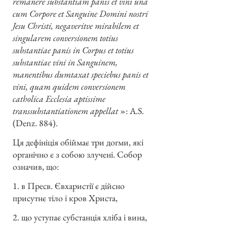
remanere substantiam panis et vini una
cum Corpore et Sanguine Domini nostri
Jesu Christi, negaveritve mirabilem et
singularem conversionem totius
substantiae panis in Corpus et totius
substantiae vini in Sanguinem,
manentibus dumtaxat speciebus panis et
vini, quam quidem conversionem
catholica Ecclesia aptissime
transsubstantiationem appellat
»: A.S.
(Denz. 884).
Ця дефініція обіймає три догми, які
органічно є з собою злучені. Собор
означив, що:
1. в Пресв. Євхаристії є дійсно
присутнє тіло і кров Христа,
2. що уступає субстанція хліба і вина,