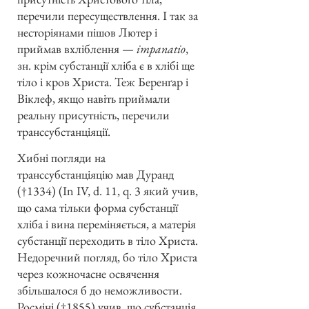
перечили пересуществлення. І так за
несторіянами пішов Лютер і
приймав вхліблення —
impanatio
,
зн. крім субстанції хліба є в хлібі ще
тіло і кров Христа. Теж Беренґар і
Віклеф, якщо навіть приймали
реальну присутність, перечили
транссубстанціяції.
Хибні погляди на
транссубстанціяцію мав Дуранд
(†1334) (In IV, d. 11, q. 3 який учив,
що сама тільки форма субстанції
хліба і вина переміняється, а матерія
субстанції переходить в тіло Христа.
Недоречний погляд, бо тіло Христа
через кожночасне освячення
збільшалося б до неможливости.
Росміні (†1855) учив, що субстанція