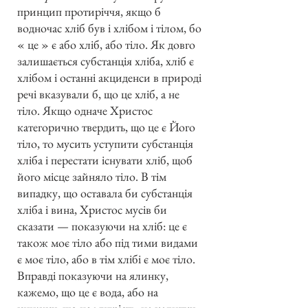
принцип протиріччя, якщо б
водночас хліб був і хлібом і тілом, бо
« це » є або хліб, або тіло. Як довго
залишається субстанція хліба, хліб є
хлібом і останні акциденси в природі
речі вказували б, що це хліб, а не
тіло. Якщо одначе Христос
категорично твердить, що це є Його
тіло, то мусить уступити субстанція
хліба і перестати існувати хліб, щоб
його місце зайняло тіло. В тім
випадку, що оставала би субстанція
хліба і вина, Христос мусів би
сказати — показуючи на хліб: це є
також моє тіло або під тими видами
є моє тіло, або в тім хлібі є моє тіло.
Вправді показуючи на ялинку,
кажемо, що це є вода, або на