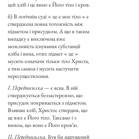
цей хліб і це вино є Його тіло і кров.
б) В логічнім суді « це є моє тіло » є
стверджена повна тотожність між
підметом і присудком. А що в таким
випадку є виключена вже
можливість існування субстанції
хліба і вина, отже підмет « це »
мусить означати тільки тіло Христа,
а тим самим і мусить наступити
пересуществлення.
I. Передпосилка —
є ясна. В ній
стверджується беззастережно, що
присудок покривається з підметом.
Взявши хліб, Христос ствердив, що
це вже є Його тіло. Таксамо і з
вином, що воно є Його кров’ю.
II. Передпосилка.
Був би нарушений