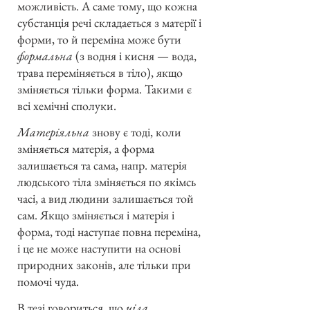
можливість. А саме тому, що кожна
субстанція речі складається з матерії і
форми, то й переміна може бути
формальна
(з водня і кисня — вода,
трава переміняється в тіло), якщо
зміняється тільки форма. Такими є
всі хемічні сполуки.
Матеріяльна
знову є тоді, коли
зміняється матерія, а форма
залишається та сама, напр. матерія
людського тіла зміняється по якімсь
часі, а вид людини залишається той
сам. Якщо зміняється і матерія і
форма, тоді наступає повна переміна,
і це не може наступити на основі
природних законів, але тільки при
помочі чуда.
В тезі говориться, що
ціла