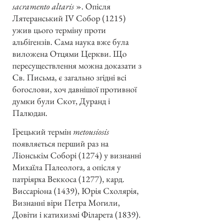
sacramento altaris
». Опісля
Лятеранський IV Собор (1215)
ужив цього терміну проти
альбігензів. Сама наука вже була
виложена Отцями Церкви. Що
пересуществлення можна доказати з
Св. Письма, є загально згідні всі
богослови, хоч давнішої противної
думки були Скот, Дуранд і
Палюдан.
Грецький термін
metousiosis
появляється перший раз на
Ліонськім Соборі (1274) у визнанні
Михаїла Палеолога, а опісля у
патріярха Веккоса (1277), кард.
Виссаріона (1439), Юрія Схолярія,
Визнанні віри Петра Могили,
Довіти і катихизмі Філарета (1839).