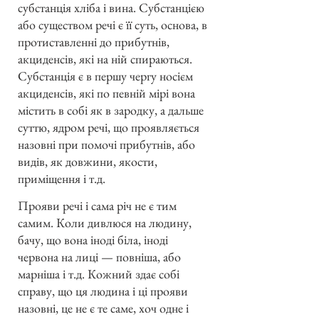
субстанція хліба і вина. Субстанцією
або существом речі є її суть, основа, в
протиставленні до прибутнів,
акциденсів, які на ній спираються.
Субстанція є в першу чергу носієм
акциденсів, які по певній мірі вона
містить в собі як в зародку, а дальше
суттю, ядром речі, що проявляється
назовні при помочі прибутнів, або
видів, як довжини, якости,
приміщення і т.д.
Прояви речі і сама річ не є тим
самим. Коли дивлюся на людину,
бачу, що вона іноді біла, іноді
червона на лиці — повніша, або
марніша і т.д. Кожний здає собі
справу, що ця людина і ці прояви
назовні, це не є те саме, хоч одне і