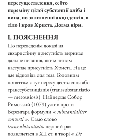
пересуществлення, себто
переміну цілої субстанції хліба і
вина, по залишенні акциденсів, в
тіло і кров Христа. Догма віри.
I. ПОЯСНЕННЯ
По переведенім доказі на
євхаристійну присутність виринає
дальше питання, яким чином
наступає присутність Христа. На це
дає відповідь оця теза. Головним
поняттям є тут пересуществлення або
транссубстанціяція (transsubstantiatio
— metousiosis). Найперше Собор
Римський (1079) ужив проти
Беренгара формули «
substantialiter
converti
». Само слово
transsubstantiatio
перший раз
появляється в XII ст. в творі «
De