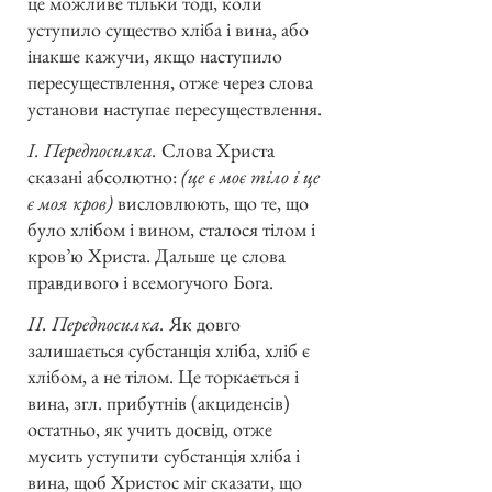
це можливе тільки тоді, коли
уступило существо хліба і вина, або
інакше кажучи, якщо наступило
пересуществлення, отже через слова
установи наступає пересуществлення.
I. Передпосилка.
Слова Христа
сказані абсолютно:
(це є моє тіло і це
є моя кров)
висловлюють, що те, що
було хлібом і вином, сталося тілом і
кров’ю Христа. Дальше це слова
правдивого і всемогучого Бога.
II. Передпосилка.
Як довго
залишається субстанція хліба, хліб є
хлібом, а не тілом. Це торкається і
вина, згл. прибутнів (акциденсів)
остатньо, як учить досвід, отже
мусить уступити субстанція хліба і
вина, щоб Христос міг сказати, що