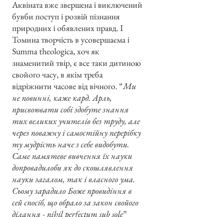
Аквіната вже звершена і виключений
бувби поступ і розвій пізнання
природних і обявлених правд. І
Томина творчість в усовершаєма і
Summa theologica, хоч як
знаменитий твір, є все таки дитиною
свойого часу, в якім треба
відріжнити часове від вічного. “
Ми
не повинні, каже кард. Арль,
присвоювати собі здобуте знання
тих великих учителів без труду, але
через поважну і самостійну перерібку
ту мудрість наче з себе видобути.
Саме памятеве вивчення їх науки
допровадилоби як до скошлявлення
науки загалом, так і власного ума.
Сьому зарадило Боже провидіння в
сей спосіб, що обрало за закон свойого
ділання - nihil perfectum sub sole
”