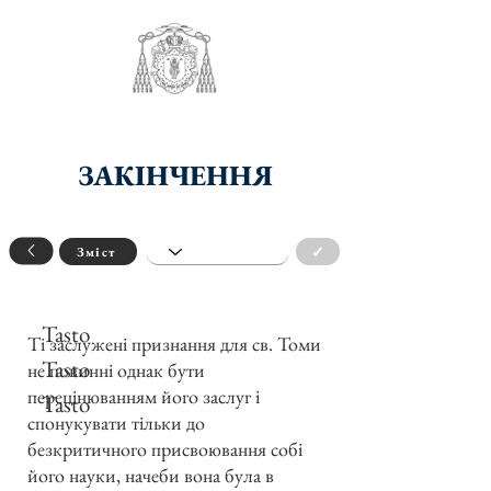
ЗАКІНЧЕННЯ
✓
Зміст
Tasto
Ті заслужені признання для св. Томи
Tasto
не повинні однак бути
перецінюванням його заслуг і
Tasto
спонукувати тільки до
безкритичного присвоювання собі
його науки, начеби вона була в