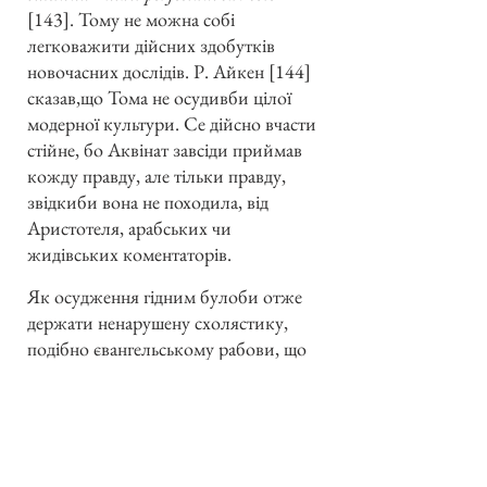
[143]. Тому не можна собі
легковажити дійсних здобутків
новочасних дослідів. Р. Айкен [144]
сказав,що Тома не осудивби цілої
модерної культури. Се дійсно вчасти
стійне, бо Аквінат завсіди приймав
кожду правду, але тільки правду,
звідкиби вона не походила, від
Аристотеля, арабських чи
жидівських коментаторів.
Як осудження гідним булоби отже
держати ненарушену схолястику,
подібно євангельському рабови, що
закопав свій талант, так прямо
очайдушним булоби хотіти
руйнувати і вважати її твором, що
перейшов на власність історії, як пр.
мистецький стиль — ту схолястику,