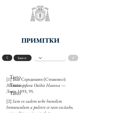
ПРИМІТКИ
✓
Зміст
Tasto
[1] Іван Середишин (Стешенко):
Tasto
Метаморфози Овідія Навона
—
Львів 1893, 95.
Tasto
[2]
Iam ex eadem urbe humilem
homunculum a pulvere et ravo excitabo,