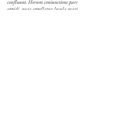
confluunt. Horum coniunctione pars
oppidi, quae appellatur Insula mari
diiuncta angusto, ponte rursus
adiungitur et continetur.
[4] Законспіроване тайне товариство,
що постало на тлі нужди населення і
опанувало майже всі ділянки життя
на Сицилії. Звідси й термін мафія.
[5] Бракують світлини в Сицилії,
тому що книжки не можна було ніде
відшукати. Ред.