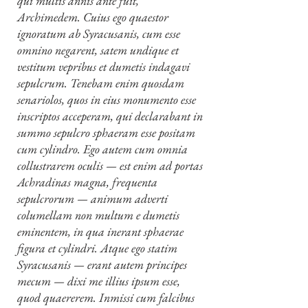
qui multis annis ante fuit,
Archimedem. Cuius ego quaestor
ignoratum ab Syracusanis, cum esse
omnino negarent, satem undique et
vestitum vepribus et dumetis indagavi
sepulcrum. Tenebam enim quosdam
senariolos, quos in eius monumento esse
inscriptos acceperam, qui declarabant in
summo sepulcro sphaeram esse positam
cum cylindro. Ego autem cum omnia
collustrarem oculis — est enim ad portas
Achradinas magna, frequenta
sepulcrorum — animum adverti
columellam non multum e dumetis
eminentem, in qua inerant sphaerae
figura et cylindri. Atque ego statim
Syracusanis — erant autem principes
mecum — dixi me illius ipsum esse,
quod quaererem. Inmissi cum falcibus