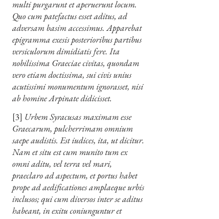
multi purgarunt et aperuerunt locum.
Quo cum patefactus esset aditus, ad
adversam basim accessimus. Apparebat
epigramma exesis posterioribus partibus
versiculorum dimidiatis fere. Ita
nobilissima Graeciae civitas, quondam
vero etiam doctissima, sui civis unius
acutissimi monumentum ignorasset, nisi
ab homine Arpinate didicisset.
[3]
Urbem Syracusas maximam esse
Graecarum, pulcherrimam omnium
saepe audistis. Est iudices, ita, ut dicitur.
Nam et situ est cum munito tum ex
omni aditu, vel terra vel mari,
praeclaro ad aspectum, et portus habet
prope ad aedificationes amplaeque urbis
inclusos; qui cum diversos inter se aditus
habeant, in exitu coniunguntur et