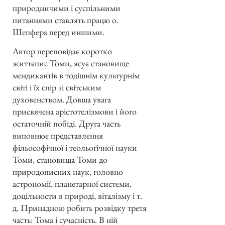
природничими і суспільними
питаннями ставлять працю о.
Шепфера перед иншими.
Автор переповідає коротко
життєпис Томи, ясує становище
мендикантів в тодішнім культурнім
світі і їх спір зі світським
духовенством. Довша увага
присвячена арістотелізмови і його
остаточній побіді. Друга часть
виповнює представлення
фільософічної і теольоґічної науки
Томи, становища Томи до
природописних наук, головно
астрономії, планетарної системи,
доцільности в природі, віталізму і т.
д. Принадною робить розвідку третя
часть: Тома і сучасність. В ній