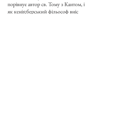
порівнує автор св. Тому з Кантом, і
як кеніґсберський фільософ вніс
розклад в модерну думку і культуру
— так Аквінат вказує дорогу виходу і
способи, як почати обнову.
Праця має фейлєтоновий характер і
в великій части була печатана в
„Tyroler Anzeiger“. Гарний образ
Аквіната, уміщений на початку,
прикрашує книжку. Між
академічною молоддю заслуговує
вона вповні на поширення.