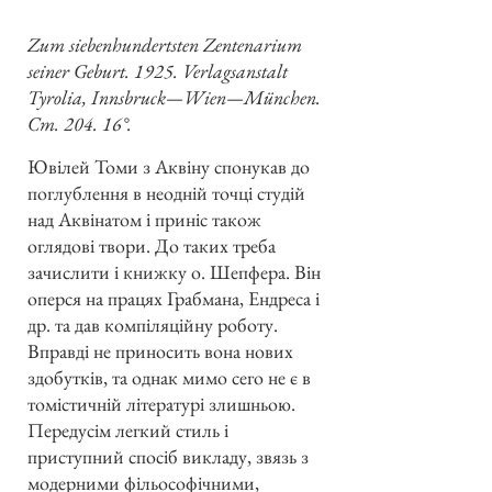
Zum siebenhundertsten Zentenarium
seiner Geburt. 1925. Verlagsanstalt
Tyrolia, Innsbruck—Wien—München.
Ст. 204. 16°.
Ювілей Томи з Аквіну спонукав до
поглублення в неодній точці студій
над Аквінатом і приніс також
оглядові твори. До таких треба
зачислити і книжку о. Шепфера. Він
оперся на працях Грабмана, Ендреса і
др. та дав компіляційну роботу.
Вправді не приносить вона нових
здобутків, та однак мимо сего не є в
томістичній літературі злишньою.
Передусім легкий стиль і
приступний спосіб викладу, звязь з
модерними фільософічними,