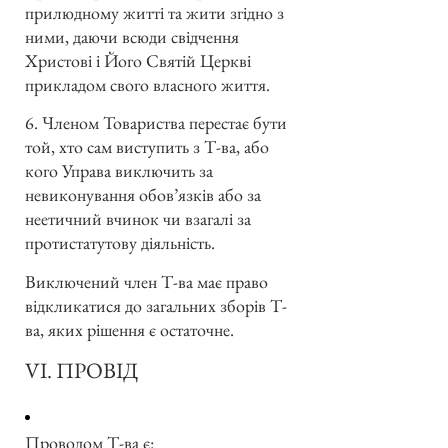
прилюдному житті та жити згідно з
ними, даючи всюди свідчення
Христові і Його Святій Церкві
прикладом свого власного життя.
6. Членом Товариства перестає бути
той, хто сам виступить з Т-ва, або
кого Управа виключить за
невиконування обов’язків або за
неетичний вчинок чи взагалі за
протистатутову діяльність.
Виключений член Т-ва має право
відкликатися до загальних зборів Т-
ва, яких рішення є остаточне.
VI. ПРОВІД
Проводом Т-ва є: