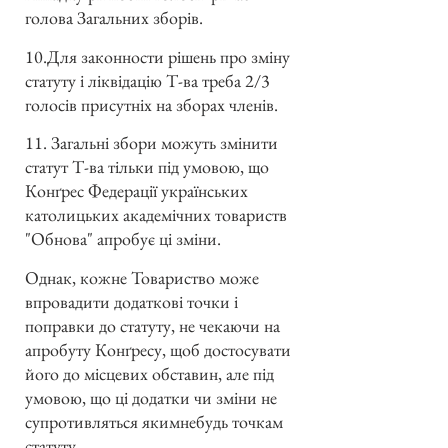
голова Загальних зборів.
10.Для законности рішень про зміну
статуту і ліквідацію Т-ва треба 2/3
голосів присутніх на зборах членів.
11. Загальні збори можуть змінити
статут Т-ва тільки під умовою, що
Конґрес Федерації українських
католицьких академічних товариств
"Обнова" апробує ці зміни.
Однак, кожне Товариство може
впровадити додаткові точки і
поправки до статуту, не чекаючи на
апробуту Конґресу, щоб достосувати
його до місцевих обставин, але під
умовою, що ці додатки чи зміни не
супротивляться якимнебудь точкам
статуту.