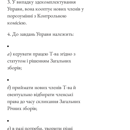
3. У випадку здекомплектування
Управи, вона кооптує нових членів у
порозумінні з Контрольною
комісією.
4. До завдань Управи належить:
а
) керувати працею Т-ва згідно з
статутом і рішенням Загальних
зборів;
б
) приймати нових членів Т-ва й
евентуально відбирати членські
права до часу скликання Загальних
Річних зборів;
в
) в разі потреби, творити різні