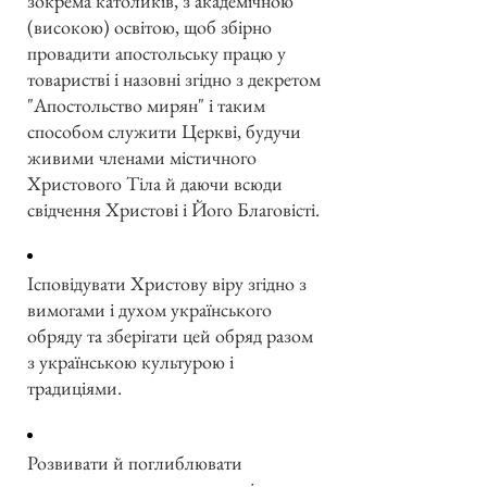
зокрема католиків, з академічною
(високою) освітою, щоб збірно
провадити апостольську працю у
товаристві і назовні згідно з декретом
"Апостольство мирян" і таким
способом служити Церкві, будучи
живими членами містичного
Христового Тіла й даючи всюди
свідчення Христові і Його Благовісті.
Ісповідувати Христову віру згідно з
вимогами і духом українського
обряду та зберігати цей обряд разом
з українською культурою і
традиціями.
Розвивати й поглиблювати