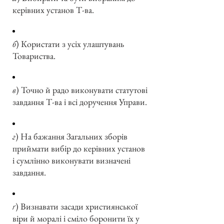
керівних установ Т-ва.
б
) Користати з усіх улаштувань
Товариства.
в
) Точно й радо виконувати статутові
завдання Т-ва і всі доручення Управи.
г
) На бажання Загальних зборів
приймати вибір до керівних установ
і сумлінно виконувати визначені
завдання.
ґ
) Визнавати засади християнської
віри й моралі і сміло боронити їх у