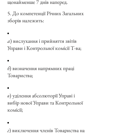
щонайменше 7 днів наперед.
5. До компетенції Річних Загальних
зборів належить:
а
) вислухання і прийняття звітів
Управи і Контрольної комісії Т-ва;
б
) визначення напрямних праці
Товариства;
в
) уділення абсолюторії Управі і
вибір нової Управи та Контрольної
комісії;
г
) виключення членів Товариства на