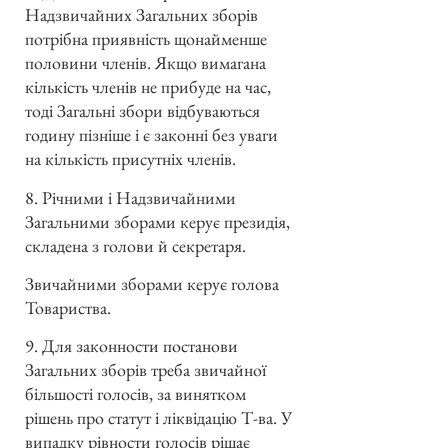
Надзвичайних Загальних зборів
потрібна приявність щонайменше
половини членів. Якщо вимагана
кількість членів не прибуде на час,
тоді Загальні збори відбуваються
годину пізніше і є законні без уваги
на кількість присутніх членів.
8. Річними і Надзвичайними
Загальними зборами керує президія,
складена з голови й секретаря.
Звичайними зборами керує голова
Товариства.
9. Для законности постанови
Загальних зборів треба звичайної
більшості голосів, за винятком
рішень про статут і ліквідацію Т-ва. У
випадку рівности голосів рішає