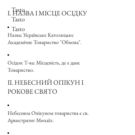
Tasto
I. НАЗВА І МІСЦЕ ОСІДКУ
Tasto
Tasto
Назва: Українське Католицьке
Академічне Товариство "Обнова".
Осiдок Т-ва: Місцевість, де є дане
Товариство.
II. НЕБЕСНИЙ ОПІКУН І
РОКОВЕ СВЯТО
Небесним Опікуном товариства є св.
Архистратиг Михаїл.