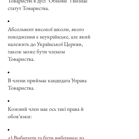
Товаристві в дусі "Обнови" і визнає
статут Товариства.
Абсольвент високої школи, якого
походження є неукраїнське, але який
належить до Української Церкви,
також може бути членом
Товариства.
В члени приймає кандидата Управа
Товариства.
Кожний член має ось такі права й
обов’язки:
а
) Вибирати та бути вибраним до