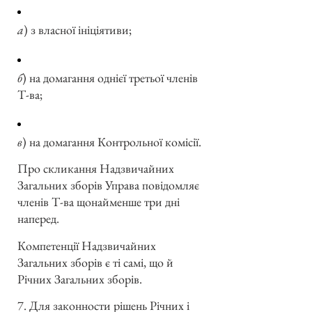
а
) з власної ініціятиви;
б
) на домагання однієї третьої членів
Т-ва;
в
) на домагання Контрольної комісії.
Про скликання Надзвичайних
Загальних зборів Управа повідомляє
членів Т-ва щонайменше три дні
наперед.
Компетенції Надзвичайних
Загальних зборів є ті самі, що й
Річних Загальних зборів.
7. Для законности рішень Річних і