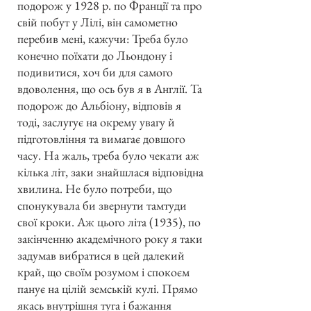
подорож у 1928 р. по Франції та про
свій побут у Лілі, він самометно
перебив мені, кажучи: Треба було
конечно поїхати до Льондону і
подивитися, хоч би для самого
вдоволення, що ось був я в Англії. Та
подорож до Альбіону, відповів я
тоді, заслугує на окрему увагу й
підготовління та вимагає довшого
часу. На жаль, треба було чекати аж
кілька літ, заки знайшлася відповідна
хвилина. Не було потреби, що
спонукувала би звернути тамтуди
свої кроки. Аж цього літа (1935), по
закінченню академічного року я таки
задумав вибратися в цей далекий
край, що своїм розумом і спокоєм
панує на цілій земській кулі. Прямо
якась внутрішня туга і бажання