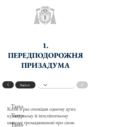
1.
ПЕРЕДПОДОРОЖНЯ
ПРИЗАДУМА
✓
Зміст
Tasto
Коли я раз оповідав одному дуже
Tasto
культурному й інтеліґентному
нашому громадянинові про свою
Tasto