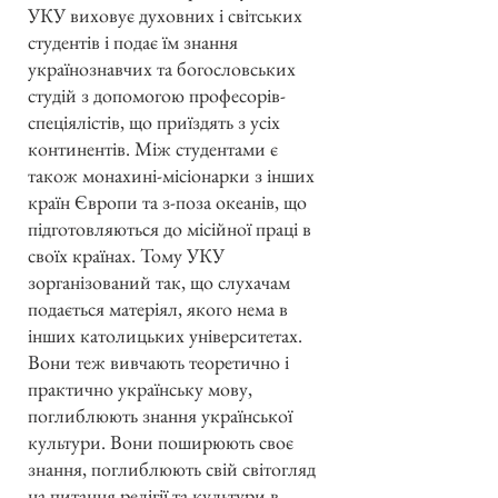
УКУ виховує духовних і світських
студентів і подає їм знання
українознавчих та богословських
студій з допомогою професорів-
спеціялістів, що приїздять з усіх
континентів. Між студентами є
також монахині-місіонарки з інших
країн Європи та з-поза океанів, що
підготовляються до місійної праці в
своїх країнах. Тому УКУ
зорганізований так, що слухачам
подається матеріял, якого нема в
інших католицьких університетах.
Вони теж вивчають теоретично і
практично українську мову,
поглиблюють знання української
культури. Вони поширюють своє
знання, поглиблюють свій світогляд
на питання релігії та культури в