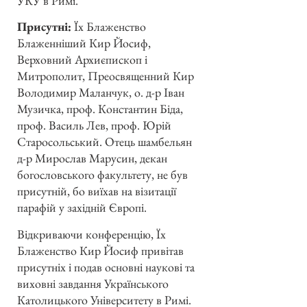
УКУ в Римі.
Присутні:
Їх Блаженство
Блаженніший Кир Йосиф,
Верховний Архиєпископ і
Митрополит, Преосвященний Кир
Володимир Маланчук, о. д-р Іван
Музичка, проф. Константин Біда,
проф. Василь Лев, проф. Юрій
Старосольський. Отець шамбельян
д-р Мирослав Марусин, декан
богословського факультету, не був
присутній, бо виїхав на візитації
парафій у західній Європі.
Відкриваючи конференцію, Їх
Блаженство Кир Йосиф привітав
присутніх і подав основні наукові та
виховні завдання Українського
Католицького Університету в Римі.