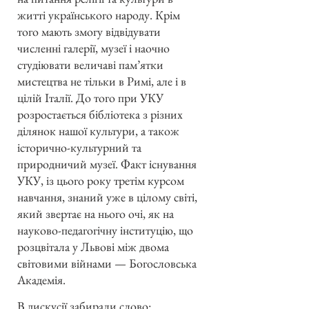
житті українського народу. Крім
того мають змогу відвідувати
численні галерії, музеї і наочно
студіювати величаві пам’ятки
мистецтва не тільки в Римі, але і в
цілій Італії. До того при УКУ
розростається бібліотека з різних
ділянок нашої культури, а також
історично-культурний та
природничий музеї. Факт існування
УКУ, із цього року третім курсом
навчання, знаний уже в цілому світі,
який звертає на нього очі, як на
науково-педагогічну інституцію, що
розцвітала у Львові між двома
світовими війнами — Богословська
Академія.
В дискусії забирали слово: