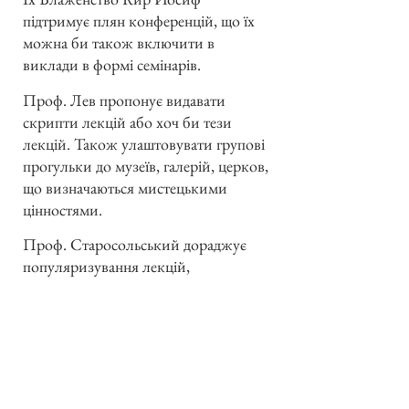
підтримує плян конференцій, що їх
можна би також включити в
виклади в формі семінарів.
Проф. Лев пропонує видавати
скрипти лекцій або хоч би тези
лекцій. Також улаштовувати групові
прогульки до музеїв, галерій, церков,
що визначаються мистецькими
цінностями.
Проф. Старосольський дораджує
популяризування лекцій,
достосовування викладів до
інтелектуального рівня слухачів, щоб
лекції були для них зрозумілі та
сприйнятливі. Радить теж, щоб для
успішнішого користання із збірних
прогульок по Римі чи до інших міст