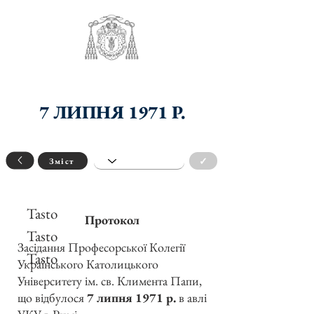
7 ЛИПНЯ 1971 Р.
✓
Зміст
Tasto
Протокол
Tasto
Засідання Професорської Колегії
Tasto
Українського Католицького
Університету ім. св. Климента Папи,
що відбулося
7 липня 1971 р.
в авлі