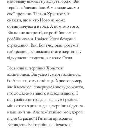
найбільшу ніжність у відчутті болю. Він
терпів найневинніше. А ми люди маємо
свої провини. Тільки Христос міг
сказати, що ніхто Його не може
обвинувачувати в грісі. А помимо того,
Він повис на хресті, як розбійник між
розбійниками. І звідси Його бездонні
страждання. Він, Бог і чоловік, розумів
найкраще своє завдання стати жертвою у
відкупленні людства, як волю Отця.
І ось нині ці терпіння Христові
закінчилися. Він умер і смерть закінчила
їх. Але на цьому не кінець! Христос умер,
але й воскрес, повернувся знову до життя,
і то до далеко вищого й щасливішого. І
ось радісна потіха для нас: сум і радість
міняються з-дня-на-день, терпіння йдуть за
нами, як тінь. Але памʼятаймо, мої, дорогі
після Страсної Пʼятниці приходить
Великдень. Всі терпіння скінчаться і