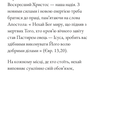
Воскресший Христос — наша надія. З
новими силами і новою енергією треба
братися до праці, памʼятаючи на слова
Апостола: « Нехай Бог миру, що підняв з
мертвих Того, хто кровʼю вічного завіту
став Пастирем овець — Ісуса, зробить вас
здібними виконувати Його волю
добрими ділами » (Євр. 13,20).
На кожному місці, де хто стоїть, нехай
виповняє сумлінно свій обовʼязок,
піддержує єдність нашої Помісної
Церкви й нашого народу, національну
свідомість і приналежність до свого
обряду та своєї Церкви. Не треба шукати
й вичікувати чогось надзвичайного, але
проводити в життя поставлені засади, а
напевно наша Церква віджив й воскресне.
Бо Христос побідив і запевнив правді
побіду.