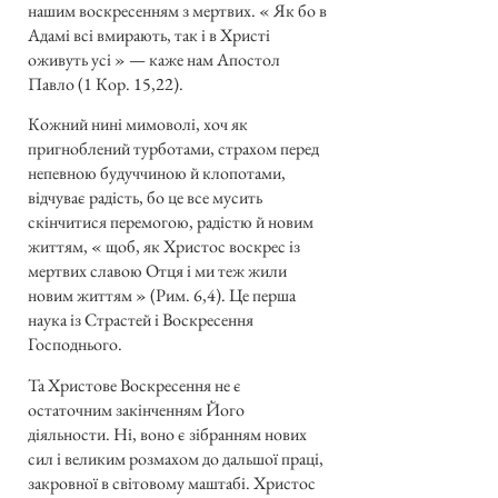
нашим воскресенням з мертвих. « Як бо в
Адамі всі вмирають, так і в Христі
оживуть усі » — каже нам Апостол
Павло (1 Кор. 15,22).
Кожний нині мимоволі, хоч як
пригноблений турботами, страхом перед
непевною будуччиною й клопотами,
відчуває радість, бо це все мусить
скінчитися перемогою, радістю й новим
життям, « щоб, як Христос воскрес із
мертвих славою Отця і ми теж жили
новим життям » (Рим. 6,4). Це перша
наука із Страстей і Воскресення
Господнього.
Та Христове Воскресення не є
остаточним закінченням Його
діяльности. Ні, воно є зібранням нових
сил і великим розмахом до дальшої праці,
закровної в світовому маштабі. Христос