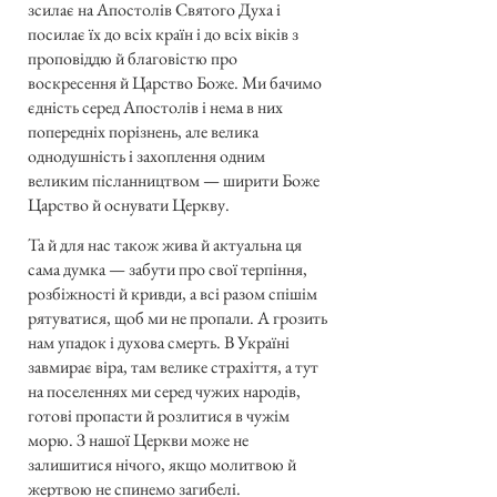
зсилає на Апостолів Святого Духа і
посилає їх до всіх країн і до всіх віків з
проповіддю й благовістю про
воскресення й Царство Боже. Ми бачимо
єдність серед Апостолів і нема в них
попередніх порізнень, але велика
однодушність і захоплення одним
великим післанництвом — ширити Боже
Царство й оснувати Церкву.
Та й для нас також жива й актуальна ця
сама думка — забути про свої терпіння,
розбіжності й кривди, а всі разом спішім
рятуватися, щоб ми не пропали. А грозить
нам упадок і духова смерть. В Україні
завмирає віра, там велике страхіття, а тут
на поселеннях ми серед чужих народів,
готові пропасти й розлитися в чужім
морю. З нашої Церкви може не
залишитися нічого, якщо молитвою й
жертвою не спинемо загибелі.