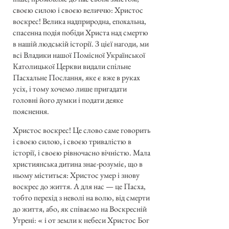
своєю силою і своєю величчю: Христос
воскрес! Велика надприродна, епохальна,
спасенна подія побіди Христа над смертю
в нашій людській історії. З цієї нагоди, ми
всі Владики нашої Помісної Української
Католицької Церкви видали спільне
Пасхальне Послання, яке є вже в руках
усіх, і тому хочемо лише пригадати
головні його думки і подати деяке
пояснення.
Христос воскрес! Це слово саме говорить
і своєю силою, і своєю тривалістю в
історії, і своєю рівночасно вічністю. Мала
християнська дитина знає-розуміє, що в
ньому міститься: Христос умер і знову
воскрес до життя. А для нас — це Пасха,
тобто перехід з неволі на волю, від смерти
до життя, або, як співаємо на Воскресній
Утрені: « і от земли к небеси Христос Бог