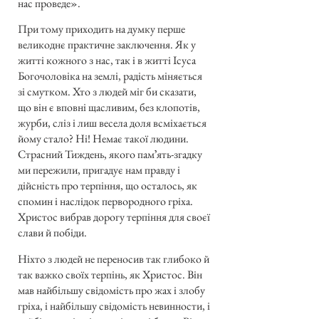
нас проведе».
При тому приходить на думку перше
великоднє практичне заключення. Як у
житті кожного з нас, так і в житті Ісуса
Богочоловіка на землі, радість міняється
зі смутком. Хто з людей міг би сказати,
що він є вповні щасливим, без клопотів,
журби, сліз і лиш весела доля всміхається
йому стало? Ні! Немає такої людини.
Страсний Тиждень, якого памʼять-згадку
ми пережили, пригадує нам правду і
дійсність про терпіння, що осталось, як
спомин і наслідок первородного гріха.
Христос вибрав дорогу терпіння для своєї
слави й побіди.
Ніхто з людей не переносив так глибоко й
так важко своїх терпінь, як Христос. Він
мав найбільшу свідомість про жах і злобу
гріха, і найбільшу свідомість невинности, і