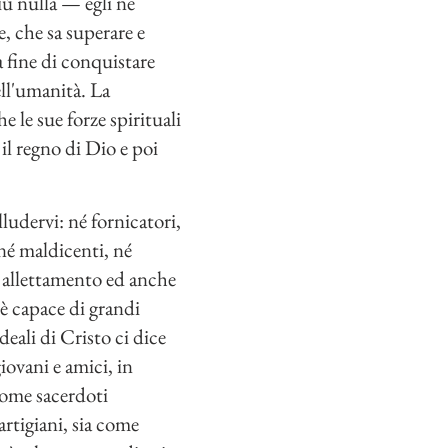
iù nulla — egli ne
e, che sa superare e
 a fine di conquistare
ell'umanità. La
e le sue forze spirituali
il regno di Dio e poi
ludervi: né fornicatori,
 né maldicenti, né
no allettamento ed anche
è capace di grandi
eali di Cristo ci dice
iovani e amici, in
 come sacerdoti
artigiani, sia come