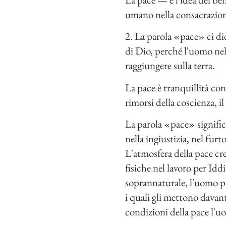
umano nella consacrazione
2. La parola «pace» ci dic
di Dio, perché l'uomo nella
raggiungere sulla terra.
La pace è tranquillità con
rimorsi della coscienza, i
La parola «pace» significa
nella ingiustizia, nel furt
L'atmosfera della pace crea
fisiche nel lavoro per Idd
soprannaturale, l'uomo può
i quali gli mettono davanti
condizioni della pace l'u