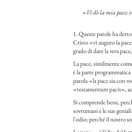
«
Vi dò la mia pace; v
1. Queste parole ha dett
Cristo «vi auguro la pace
grado di dare la vera pace
La pace, similmente come i
è la parte programmatica 
parola «la pace sia con vo
«testamentum pacis», acc
Si comprende bene, perch
sovrumani e le sue geniali
l'odio; perché il nostro se
La pace — è l'idea del ben