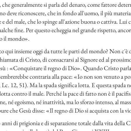
i, che generalmente si parla del denaro, come fattore deter
 deve riconoscere, che in fondo all'uomo, il più materiali
e del male, che lo spinge all'azione buona o cattiva. Lui 
lche fine. Per questo echeggia nel grande rispetto, ancor
no il mondo».
to qui insieme oggi da tutte le parti del mondo? Non c'è d
chiamata di Cristo, di consacrarsi al Signore ed al prossim
sù : «Conquistare il regno di Dio». Quando Cristo parlav
sembrerebbe contraria alla pace: «Io non son venuto a port
Lc. 12, 51). Ma la spada significa lotta. E questa spada no
lotta contro il male. Perché la pace di fatto non è il pacifi
e, né egoismo, né inattività, ma lo sforzo intenso, al mass
ure che Gesù disse: «Il regno di Dio si acquista con la vi
nni di prigionia e di separazione totale dalla vita della 