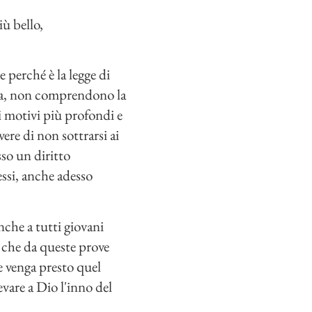
ù bello,
 perché è la legge di
erla, non comprendono la
uoi motivi più profondi e
ere di non sottrarsi ai
sso un diritto
 essi, anche adesso
che a tutti giovani
i che da queste prove
he venga presto quel
evare a Dio l'inno del