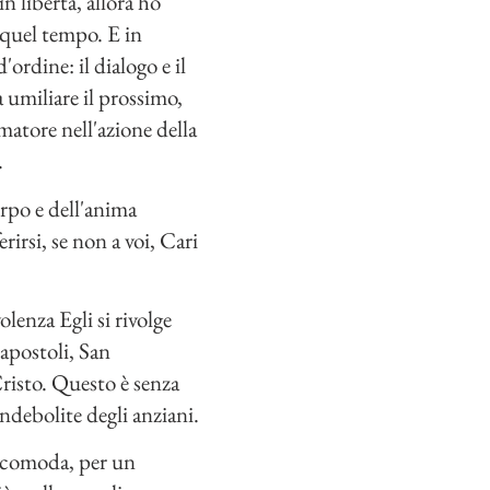
n libertà, allora ho
n quel tempo. E in
ordine: il dialogo e il
 umiliare il prossimo,
imatore nell'azione della
.
orpo e dell'anima
rirsi, se non a voi, Cari
lenza Egli si rivolge
 apostoli, San
Cristo. Questo è senza
indebolite degli anziani.
a comoda, per un