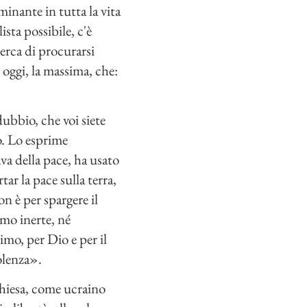
minante in tutta la vita
sta possibile, c'è
cerca di procurarsi
 oggi, la massima, che:
ubbio, che voi siete
o. Lo esprime
a della pace, ha usato
ar la pace sulla terra,
n è per spargere il
smo inerte, né
imo, per Dio e per il
olenza».
Chiesa, come ucraino