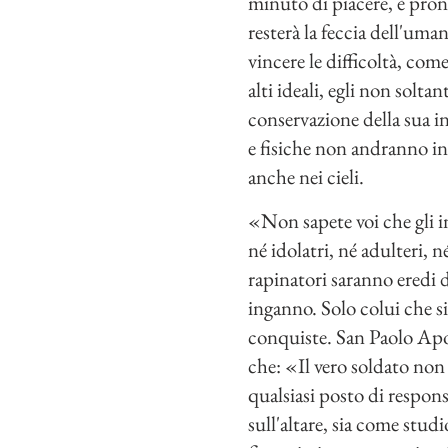
minuto di piacere, è pront
resterà la feccia dell'uma
vincere le difficoltà, come
alti ideali, egli non solta
conservazione della sua in
e fisiche non andranno inu
anche nei cieli.
«Non sapete voi che gli i
né idolatri, né adulteri, 
rapinatori saranno eredi d
inganno. Solo colui che s
conquiste. San Paolo Apost
che: «Il vero soldato non 
qualsiasi posto di respons
sull'altare, sia come stud