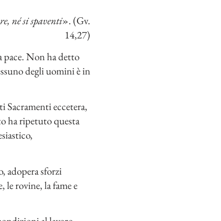
e, né si spaventi
». (Gv.
14,27)
a pace. Non ha detto
essuno degli uomini è in
nti Sacramenti eccetera,
to ha ripetuto questa
siastico,
, adopera sforzi
 le rovine, la fame e
condizioni al lavoro