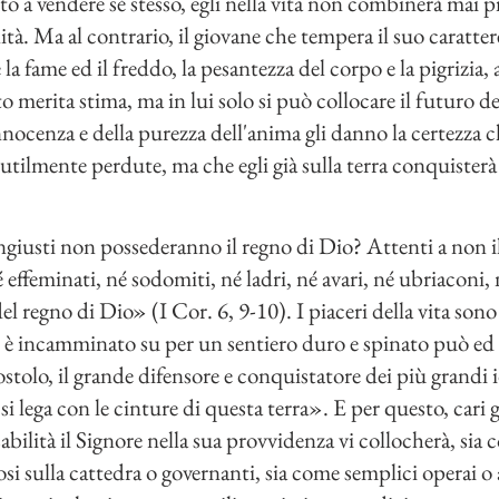
o a vendere sé stesso, egli nella vita non combinerà mai p
nità. Ma al contrario, il giovane che tempera il suo caratter
 la fame ed il freddo, la pesantezza del corpo e la pigrizia,
nto merita stima, ma in lui solo si può collocare il futuro d
nocenza e della purezza dell'anima gli danno la certezza ch
tilmente perdute, ma che egli già sulla terra conquisterà 
ngiusti non possederanno il regno di Dio? Attenti a non il
né effeminati, né sodomiti, né ladri, né avari, né ubriaconi,
el regno di Dio» (I Cor. 6, 9-10). I piaceri della vita so
i è incamminato su per un sentiero duro e spinato può ed 
olo, il grande difensore e conquistatore dei più grandi id
si lega con le cinture di questa terra». E per questo, cari g
abilità il Signore nella sua provvidenza vi collocherà, sia
iosi sulla cattedra o governanti, sia come semplici operai o 