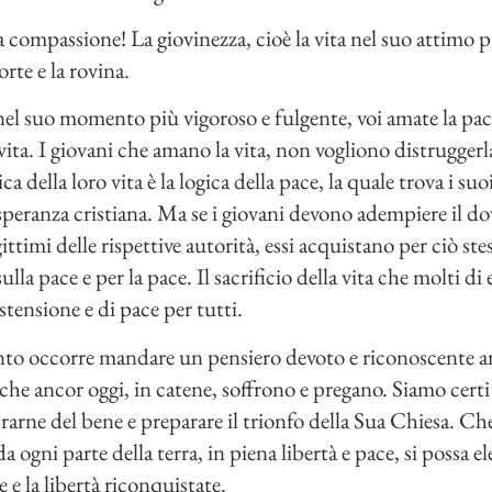
compassione! La giovinezza, cioè la vita nel suo attimo pi
rte e la rovina.
nel suo momento più vigoroso e fulgente, voi amate la pace
 vita. I giovani che amano la vita, non vogliono distrugg
ica della loro vita è la logica della pace, la quale trova i s
 speranza cristiana. Ma se i giovani devono adempiere il dov
imi delle rispettive autorità, essi acquistano per ciò ste
ulla pace e per la pace. Il sacrificio della vita che molti di
tensione e di pace per tutti.
o occorre mandare un pensiero devoto e riconoscente an
, che ancor oggi, in catene, soffrono e pregano. Siamo cert
trarne del bene e preparare il trionfo della Sua Chiesa. C
 ogni parte della terra, in piena libertà e pace, si possa el
 e la libertà riconquistate.