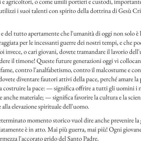
 e agricoltori, o come umili portieri e custodi, important
tilizzi i suoi talenti con spirito della dottrina di Gesù Cr
e del tutto apertamente che l'umanità di oggi non solo è l
aggiata per le incessanti guerre dei nostri tempi, e che poc
oi invece, o cari giovani, dovete tramandare il lavorio dell
dere il timone! Queste future generazioni oggi vi collocan
a fame, contro l'analfabetismo, contro il malcostume e con
dovete diventare fautori attivi della pace, perché amare la 
a costruire la pace: — significa offrire a tutti gli uomini i 
 anche materiale; — significa favorire la cultura e la scie
 alla elevazione spirituale dell'uomo.
eterminato momento storico vuol dire anche prevenire la g
aziatamente è in atto. Mai più guerra, mai più! Ogni giova
ermezza l'accorato grido del Santo Padre.