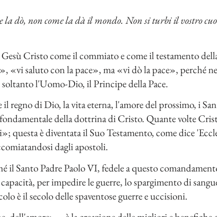
e la dò, non come la dà il mondo. Non si turbi il vostro cuor
o Gesù Cristo come il commiato e come il testamento dell
», «vi saluto con la pace», ma «vi dò la pace», perché n
, soltanto l'Uomo-Dio, il Principe della Pace.
l regno di Dio, la vita eterna, l'amore del prossimo, i Sa
fondamentale della dottrina di Cristo. Quante volte Cris
i»; questa è diventata il Suo Testamento, come dice 'Eccle
omiatandosi dagli apostoli.
é il Santo Padre Paolo VI, fedele a questo comandamento
 capacità, per impedire le guerre, lo spargimento di sangue,
colo è il secolo delle spaventose guerre e uccisioni.
e, dell'amore; — è la creazione delle migliori e benefiche 