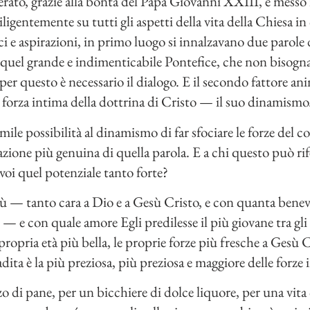
erato, grazie alla bontà del Papa Giovanni XXIII, e messo i
igentemente su tutti gli aspetti della vita della Chiesa i
ci e aspirazioni, in primo luogo si innalzavano due parole d'
 quel grande e indimenticabile Pontefice, che non bisogna
 per questo è necessario il dialogo. E il secondo fattore an
la forza intima della dottrina di Cristo — il suo dinamismo
mile possibilità al dinamismo di far sfociare le forze del c
azione più genuina di quella parola. E a chi questo può rife
voi quel potenziale tanto forte?
ù — tanto cara a Dio e a Gesù Cristo, e con quanta benevo
ni — e con quale amore Egli predilesse il più giovane tra gli
ropria età più bella, le proprie forze più fresche a Gesù 
adita è la più preziosa, più preziosa e maggiore delle forze 
zo di pane, per un bicchiere di dolce liquore, per una vit