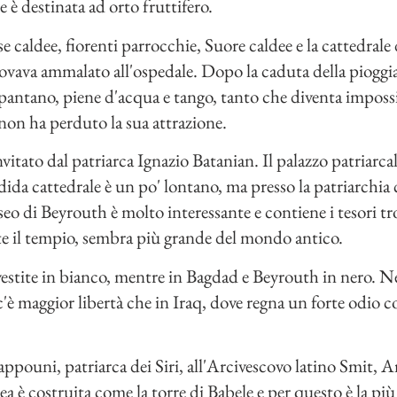
 è destinata ad orto fruttifero.
e caldee, fiorenti parrocchie, Suore caldee e la cattedrale 
rovava ammalato all'ospedale. Dopo la caduta della pioggia
antano, piene d'acqua e tango, tanto che diventa impossib
 non ha perduto la sua attrazione.
itato dal patriarca Ignazio Batanian. Il palazzo patriarcal
ida cattedrale è un po' lontano, ma presso la patriarchia 
eo di Beyrouth è molto interessante e contiene i tesori tr
te il tempio, sembra più grande del mondo antico.
estite in bianco, mentre in Bagdad e Beyrouth in nero. N
e c'è maggior libertà che in Iraq, dove regna un forte odio c
appouni, patriarca dei Siri, all'Arcivescovo latino Smit, 
a è costruita come la torre di Babele e per questo è la più