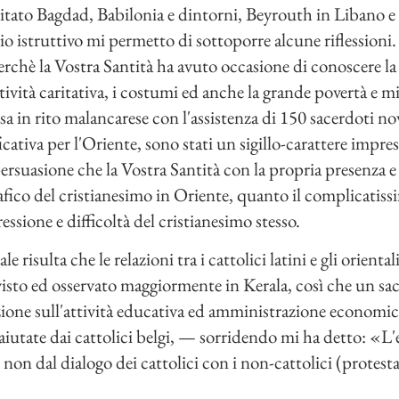
isitato Bagdad, Babilonia e dintorni, Beyrouth in Libano 
io istruttivo mi permetto di sottoporre alcune riflessioni
rchè la Vostra Santità ha avuto occasione di conoscere la
attività caritativa, i costumi ed anche la grande povertà e m
in rito malancarese con l'assistenza di 150 sacerdoti nove
ficativa per l'Oriente, sono stati un sigillo-carattere impre
rsuasione che la Vostra Santità con la propria presenza 
afico del cristianesimo in Oriente, quanto il complicatiss
essione e difficoltà del cristianesimo stesso.
 risulta che le relazioni tra i cattolici latini e gli orienta
isto ed osservato maggiormente in Kerala, così che un sa
ezione sull'attività educativa ed amministrazione economica
, aiutate dai cattolici belgi, — sorridendo mi ha detto: «
n dal dialogo dei cattolici con i non-cattolici (protestan