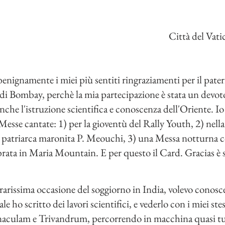
Città del Vat
 benignamente i miei più sentiti ringraziamenti per il pat
di Bombay, perchè la mia partecipazione è stata un devoto
anche l'istruzione scientifica e conoscenza dell'Oriente. I
esse cantate: 1) per la gioventù del Rally Youth, 2) nell
 il patriarca maronita P. Meouchi, 3) una Messa notturna 
brata in Maria Mountain. E per questo il Card. Gracias è
arissima occasione del soggiorno in India, volevo conosc
le ho scritto dei lavori scientifici, e vederlo con i miei st
naculam e Trivandrum, percorrendo in macchina quasi tut