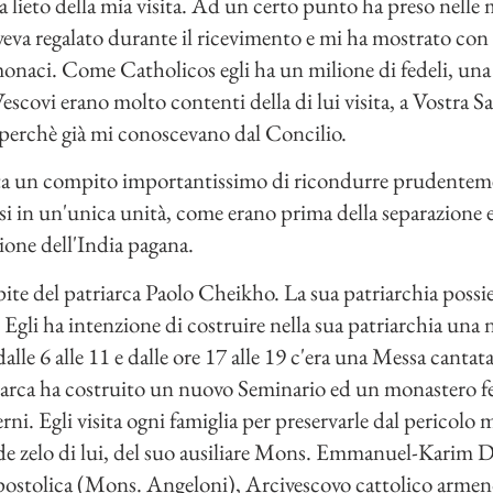
 lieto della mia visita. Ad un certo punto ha preso nelle m
 aveva regalato durante il ricevimento e mi ha mostrato co
monaci. Come Catholicos egli ha un milione di fedeli, una 
escovi erano molto contenti della di lui visita, a Vostra 
 perchè già mi conoscevano dal Concilio.
sta un compito importantissimo di ricondurre prudentemen
si in un'unica unità, come erano prima della separazione 
sione dell'India pagana.
ite del patriarca Paolo Cheikho. La sua patriarchia possie
Egli ha intenzione di costruire nella sua patriarchia una 
lle 6 alle 11 e dalle ore 17 alle 19 c'era una Messa cantata
atriarca ha costruito un nuovo Seminario ed un monastero f
ni. Egli visita ogni famiglia per preservarle dal pericol
de zelo di lui, del suo ausiliare Mons. Emmanuel-Karim De
Apostolica (Mons. Angeloni), Arcivescovo cattolico arme