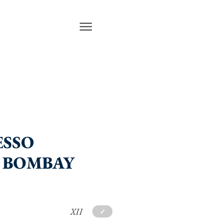
ESSO
I BOMBAY
XII
✓