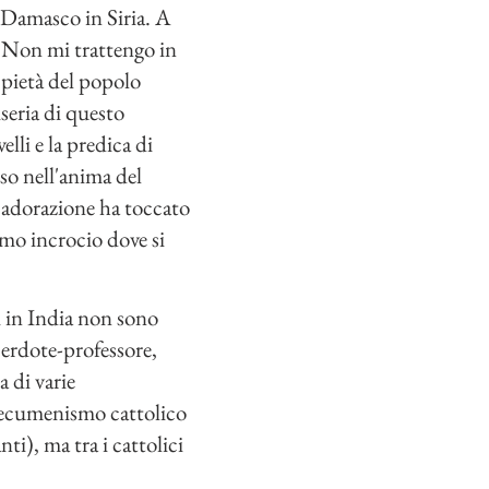
e Damasco in Siria. A
. Non mi trattengo in
 pietà del popolo
iseria di questo
lli e la predica di
sso nell'anima del
e adorazione ha toccato
imo incrocio dove si
li in India non sono
cerdote-professore,
 di varie
L'ecumenismo cattolico
ti), ma tra i cattolici