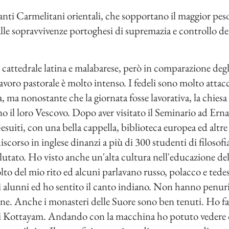
anti Carmelitani orientali, che sopportano il maggior peso
lle sopravvivenze portoghesi di supremazia e controllo dei 
attedrale latina e malabarese, però in comparazione degli a
avoro pastorale è molto intenso. I fedeli sono molto attac
, ma nonostante che la giornata fosse lavorativa, la chiesa
no il loro Vescovo. Dopo aver visitato il Seminario ad Ern
suiti, con una bella cappella, biblioteca europea ed altre
corso in inglese dinanzi a più di 300 studenti di filosofia 
utato. Ho visto anche un'alta cultura nell'educazione del 
lto del mio rito ed alcuni parlavano russo, polacco e tede
i alunni ed ho sentito il canto indiano. Non hanno penuri
one. Anche i monasteri delle Suore sono ben tenuti. Ho fat
 di Kottayam. Andando con la macchina ho potuto vedere c