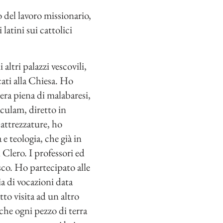
 del lavoro missionario,
latini sui cattolici
ltri palazzi vescovili,
cati alla Chiesa. Ho
 era piena di malabaresi,
aculam, diretto in
 attrezzature, ho
e teologia, che già in
Clero. I professori ed
sco. Ho partecipato alle
a di vocazioni data
to visita ad un altro
he ogni pezzo di terra