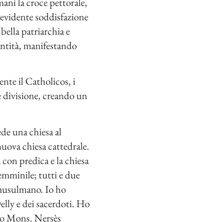
ani la croce pettorale,
n evidente soddisfazione
bella patriarchia e
Santità, manifestando
te il Catholicos, i
e divisione, creando un
de una chiesa al
nuova chiesa cattedrale.
 con predica e la chiesa
emminile; tutti e due
o musulmano. Io ho
lly e dei sacerdoti. Ho
no Mons. Nersès