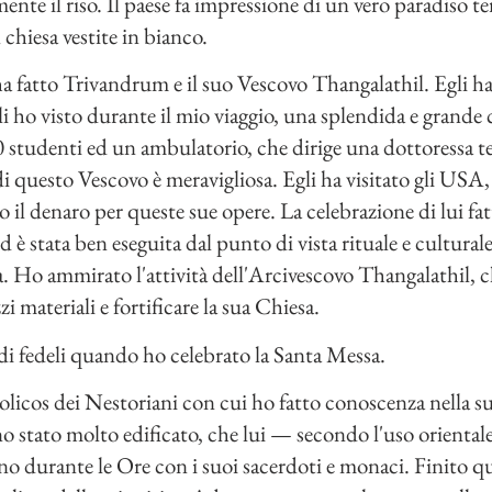
ente il riso. Il paese fa impressione di un vero paradiso te
chiesa vestite in bianco.
a fatto Trivandrum e il suo Vescovo Thangalathil. Egli h
li ho visto durante il mio viaggio, una splendida e grande
0 studenti ed un ambulatorio, che dirige una dottoressa te
 questo Vescovo è meravigliosa. Egli ha visitato gli USA,
do il denaro per queste sue opere. La celebrazione di lui f
 è stata ben eseguita dal punto di vista rituale e culturale
. Ho ammirato l'attività dell'Arcivescovo Thangalathil, ch
zi materiali e fortificare la sua Chiesa.
 di fedeli quando ho celebrato la Santa Messa.
olicos dei Nestoriani con cui ho fatto conoscenza nella su
 stato molto edificato, che lui — secondo l'uso oriental
no durante le Ore con i suoi sacerdoti e monaci. Finito qu