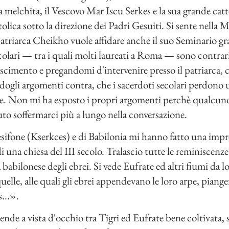
 melchita, il Vescovo Mar Iscu Serkes e la sua grande catt
olica sotto la direzione dei Padri Gesuiti. Si sente nella
atriarca Cheikho vuole affidare anche il suo Seminario gr
ecolari — tra i quali molti laureati a Roma — sono contra
escimento e pregandomi d'intervenire presso il patriarca, 
gli argomenti contra, che i sacerdoti secolari perdono u
iale. Non mi ha esposto i propri argomenti perchè qualcun
to soffermarci più a lungo nella conversazione.
ifone (Kserkces) e di Babilonia mi hanno fatto una impre
i una chiesa del III secolo. Tralascio tutte le reminiscenz
tà babilonese degli ebrei. Si vede Eufrate ed altri fiumi da
 quelle, alle quali gli ebrei appendevano le loro arpe, pia
...».
ende a vista d'occhio tra Tigri ed Eufrate bene coltivata, 