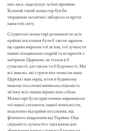
них ласк, надолужує за їхні провини.
Кожний такий монастир був би
твердинею молитви і забороло.м проти
напастей світу.
Студитські монастирі розкинені по всіх
країнах поселення були б також заразом
ще одним виразом тої зв’язи, тої лучности
наших поодиноких єпархій та екзархатів з
матірною Церквою, не тільки в її
сучасності, але також і в її будучності. Ми
всі знаємо, які страти вже понесли наша
Церква і наш нарід, коли в будьякому
нашому поселенні виникала свідомість
зв’язку всіх наших вірних між собою.
Монастирі були практичним виразником
тої нашої спільноти, нашої помісности,
незалежно від країни поселення, від
фізичного віддалення від України. Оця
свідомість лучности є така важна для
збереження нашого рідного благочестя,