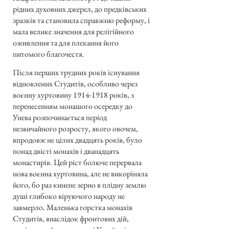
рідних духовних джерел, до предківських
зразків та становила справжню реформу, і
мала велике значення для релігійного
оживлення та для плекання його
питомого благочестя.
Після перших трудних років існування
відновлених Студитів, особливо через
воєнну хуртовину
1914-1918
років, з
перенесенням монашого осередку до
Унева розпочинається період
незвичайного розросту, якого овочем,
впродовж не цілих двадцять років, було
понад двісті монахів і дванадцять
монастирів. Цей ріст болюче перервала
нова воєнна хуртовина, але не викоріняла
його, бо раз кинене зерно в плідну землю
душі глибоко віруючого народу не
завмерло. Маленька горстка монахів
Студитів, внаслідок фронтових дій,