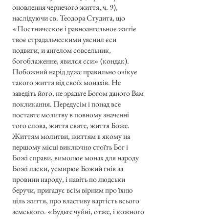
оновлення чернечого життя, ч. 9),
наслідуючи св. Теодора Студита, що
«Постническоє і равноангельноє житіє
твоє страдальческими уяснил єси
подвиги, и ангелом совсельник,
богоблаженне, явился єси» (кондак).
Побожний нарід дуже правильно очікує
такого життя від своїх монахів. Не
заведіть його, не зрадьте Богом даного Вам
покликання. Передусім і понад все
поставте молитву в повному значенні
того слова, життя святе, життя Боже.
Життям молитви, життям в якому на
першому місці виключно стоїть Бог і
Божі справи, вимолює монах для народу
Божі ласки, усмирює Божий гнів за
провини народу, і навіть по людськи
беручи, пригадує всім вірним про їхню
ціль життя, про властиву вартість всього
земського. «Будьте чуйні, отже, і кожного