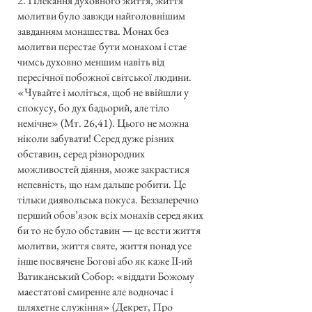
2. Плекання духовного життя, життя
молитви було завжди найголовнішим
завданням монашества. Монах без
молитви перестає бути монахом і стає
чимсь духовно меншим навіть від
пересічної побожної світської людини.
«Чувайте і моліться, щоб не ввійшли у
спокусу, бо дух бадьорий, але тіло
немічне» (Мт. 26,41). Цього не можна
ніколи забувати! Серед дуже різних
обставин, серед різнородних
можливостей діяння, може закрастися
непевність, що нам дальше робити. Це
тільки диявольська покуса. Беззаперечно
перший обов’язок всіх монахів серед яких
би то не було обставин — це вести життя
молитви, життя святе, життя понад усе
інше посвячене Богові або як каже ІІ-ий
Ватиканський Собор: «віддати Божому
маєстатові смиренне але водночас і
шляхетне служіння» (Декрет, Про