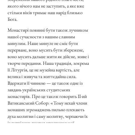
якого нічого нам не заступить, а яке вже
стільки віків тримає наш нарід близько
Бога.
Монастирі повинні бути також лучником
нашої сучасности з нашим славним
минулим. Наше минуле не сміє бути
перерване, воно мусить бути збережене,
воно мусить дальше жити як дійсне, живе і
творче передання. Наша традиція, зокрема
її Літургія, це не музейна вартість, але
велика і живуча та життєдайна сила.
Вдержати її чинною — це також одне із
завдань українських студитських
монастирів. Про це також говорить ІІ-ий
Ватиканський Собор: «Тому нехай члени
монаших згромаджень пильно плекають
духа молитви і саму молитву, черпаючи їх
із первісних джерел християнської
духовости» (Декрет Про оновлення