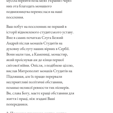
мусіла перейти поза межі України і через
них ота благодать монашого
подвижництва перенеслася на наші
поселення.
Ваш побут на поселеннях не перший в
історії відновленого студитського уставу.
Вже в самих початках Слуга Божий
Андрей післав монахів Студитів на
духовну обслугу наших вірних в Сербії.
Вони мали там, а Камениці, монастир,
який проіснував аж до кінця першої
світової війни. Опісля, з подібною ціллю,
вислав Митрополит монахів Студитів на
Підляшшя, але їх працю перервали
несприятливі політичні обставини,
помимо великої ревности тих піонерів.
Ви, слава Богу, маєте кращі обставини для
життя і праці, ніж згадані Ваші
попередники.