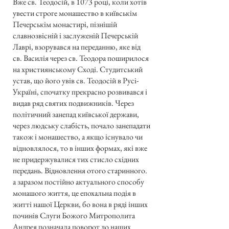
Вже св. Теодосій, в 1073 році, коли хотів
увести строге монашество в київськім
Печерськім монастирі, пізнішій
славнозвісній і заслуженій Печерській
Лаврі, взорувався на переданню, яке від
св. Василія через св. Теодора поширилося
на християнському Сході. Студитський
устав, що його увів св. Теодосій в Русі-
Україні, спочатку прекрасно розвивався і
видав ряд святих подвижників. Через
політичний занепад київської держави,
через людську слабість, почало занепадати
також і монашество, а якщо існувало чи
відновлялося, то в інших формах, які вже
не придержувалися тих стисло східних
передань. Відновлення отого старинного.
а заразом постійно актуального способу
монашого життя, це епохальна подія в
житті нашої Церкви, бо вона в ряді інших
починів Слуги Божого Митрополита
Андрея позначала поворот до наших