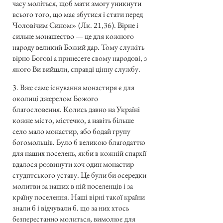
часу моліться, щоб мати змогу уникнути
всього того, що має збутися і стати перед
Чоловічим Сином» (Лк. 21,36). Вірне і
сильне монашество — це для кожного
народу великий Божий дар. Тому служіть
вірно Богові а принесете свому народові, з
якого Ви вийшли, справді цінну службу.
3. Вже саме існування монастиря є для
околиці джерелом Божого
благословення. Колись давно на Україні
кожне місто, містечко, а навіть більше
село мало монастир, або бодай групу
богомольців. Було б великою благодаттю
для наших поселень, якби в кожній єпархії
вдалося розвинути хоч один монастир
студптського уставу. Це були би осередки
молитви за наших в ній поселенців і за
країну поселення. Наші вірні такої країни
знали б і відчували б. що за них хтось
безперестанно молиться, вимолює для