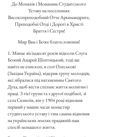
До Монахів і Монахинь Студитського
Уставу на поселеннях
Високопреподобний Отче Архимандрите,
Преподобні Отці і Дорогі в Христі
Браття і Сестри!
Мир Вам і Боже благословення!
1. Минає вісімдесят років відколи Слуга
Божий Андрей Шептицький, тоді ще
навіть не єпископ, в селі Олеськові
(Західна Україна), відкрив групу молодців,
які зібралися під натхненням Святого
Духа, щоб вести спільне життя молитви і
праці. З тієї групи та з другої подібної, зі
села Скнилів, він у 1904 році відновив
перший у наших часах монастир
студитського уставу і тим самим відновив
на українських землях прадавній наш
спосіб монашого життя.