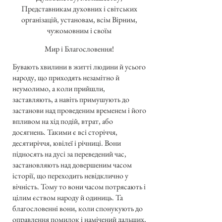
Представникам духовних і світських
організацій, установам, всім Вірним,
чужомовним і своїм
Мир і Благословення!
Бувають хвилини в житті людини й усього
народу, що приходять незамітно й
неумолимо, а коли прийшли,
заставляють, а навіть примушують до
застанови над проведеним временем і його
впливом на хід подій, втрат, або
досягнень. Такими є всі сторіччя,
десятиріччя, ювілеї і річниці. Вони
підносять на дусі за переведений час,
застановляють над довершеним часом
історії, що переходить невідклично у
вічність. Тому то вони часом потрясають і
цілим єством народу й одиниць. Та
благословенні вони, коли спонукують до
оправлення помилок і намічений дальших,