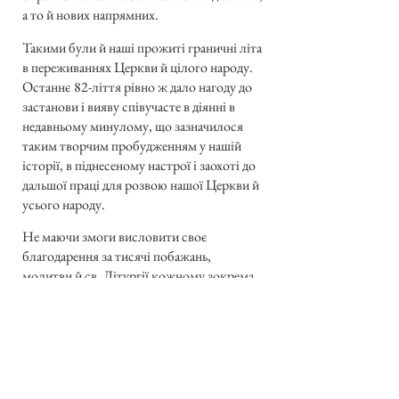
а то й нових напрямних.
Такими були й наші прожиті граничні літа
в переживаннях Церкви й цілого народу.
Останнє 82-ліття рівно ж дало нагоду до
застанови і вияву співучасте в діянні в
недавньому минулому, що зазначилося
таким творчим пробудженням у нашій
історії, в піднесеному настрої і заохоті до
дальшої праці для розвою нашої Церкви й
усього народу.
Не маючи змоги висловити своє
благодарення за тисячі побажань,
молитви й св. Літургії кожному зокрема,
прохаю оцим прийняти найщирішу
подяку за пам’ять, прихильність і участь в
особистих переживаннях подій, що так
тісно сплелися з долею і недолею нашої
Церкви й народу.