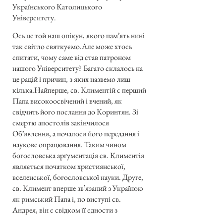
Українського Католицького
Університету.
Ось це той наш опікун, якого памʼять нині
так світло святкуємо.Але може хтось
спитати, чому саме від став патроном
нашого Університету? Багато склалось на
це рацій і причин, з яких назвемо лиш
кілька.Найперше, св. Климентій є перший
Папа високоосвічений і вчений, як
свідчить його послання до Коринтян. Зі
смертю апостолів закінчилося
Обʼявлення, а почалося його передання і
наукове опрацювання. Таким чином
богословська арґументація св. Климентія
являється початком християнської,
вселенської, богословської науки. Друге,
св. Климент вперше звʼязаний з Україною
як римський Папа і, по виступі св.
Андрея, він є свідком її єдности з
вселенською Церквою. Ця традиція