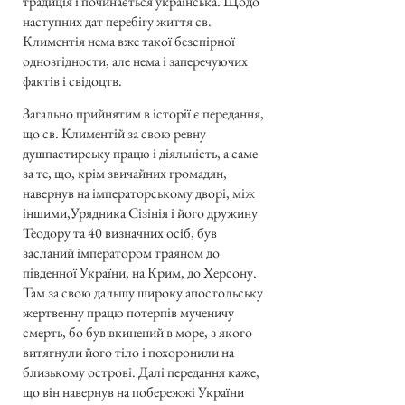
традиція і починається українська. Щодо
наступних дат перебігу життя св.
Климентія нема вже такої безспірної
однозгідности, але нема і заперечуючих
фактів і свідоцтв.
Загально прийнятим в історії є передання,
що св. Климентій за свою ревну
душпастирську працю і діяльність, а саме
за те, що, крім звичайних громадян,
навернув на імператорському дворі, між
іншими,Урядника Сізінія і його дружину
Теодору та 40 визначних осіб, був
засланий імператором траяном до
південної України, на Крим, до Херсону.
Там за свою дальшу широку апостольську
жертвенну працю потерпів мученичу
смерть, бо був вкинений в море, з якого
витягнули його тіло і похоронили на
близькому острові. Далі передання каже,
що він навернув на побережжі України