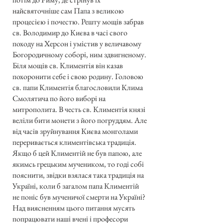
найсвяточніше сам Папа з великою
процесією і почестю. Решту мощів забрав
св. Володимир до Києва в часі свого
походу на Херсон і умістив у величавому
Богородичному соборі, ним здвигненому.
Біля мощів св. Климентія він казав
похоронити себе і свою родину. Головою
св. папи Климентія благословили Клима
Смолятича по його виборі на
митрополита. В честь св. Климентія князі
веліли бити монети з його погруддям. Але
від часів зруйнування Києва монголами
переривається климентівська традиція.
Якщо б цей Климентій не був папою, але
якимсь грецьким мучеником, то годі собі
пояснити, звідки взялася така традиція на
Україні, коли б загалом папа Климентій
не поніс був мученичої смерти на Україні?
Над виясненням цього питання мусять
попрацювати наші вчені і професори