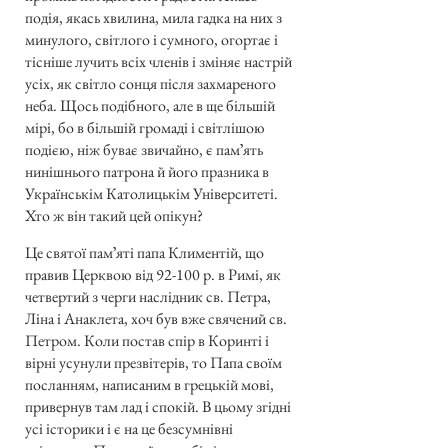
подія, якась хвилина, мила гадка на них з
минулого, світлого і сумного, огортає і
тісніше лучить всіх членів і зміняє настрій
усіх, як світло сонця після захмареного
неба. Щось подібного, але в ще більшій
мірі, бо в більшій громаді і світлішою
подією, ніж буває звичайно, є памʼять
нинішнього патрона й його празника в
Українськім Католицькім Університеті.
Хто ж він такий цей опікун?
Це святої памʼяті папа Климентій, що
правив Церквою від 92-100 р. в Римі, як
четвертий з черги наслідник св. Петра,
Ліна і Анаклета, хоч був вже свячений св.
Петром. Коли постав спір в Коринті і
вірні усунули презвітерів, то Папа своїм
посланням, написаним в грецькій мові,
привернув там лад і спокій. В цьому згідні
усі історики і є на це безсумнівні