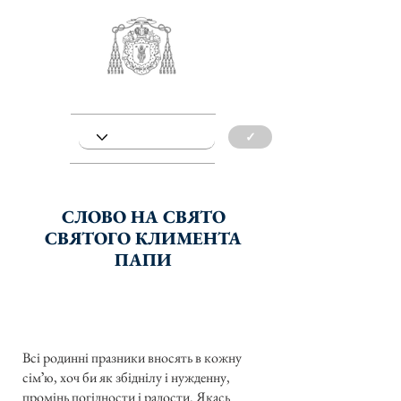
✓
СЛОВО НА СВЯТО
СВЯТОГО КЛИМЕНТА
ПАПИ
Всі родинні празники вносять в кожну
сімʼю, хоч би як збіднілу і нужденну,
промінь погідности і радости. Якась