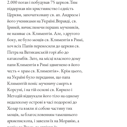
2.000 поган і побудував 75 церков.Тим
піддержав він християнство і єдність
Церкви, започатковану св. ап. Андреєм і
його учениками на Україні.Вправді, св.
Іриней, вичислюючи перших мучеників,
не називає св. Климентія. Але, з другого
боку, не було мощів св. Климентія в Римі,
хоч всіх Папів переносили до церкви св.
Петра на Ватиканській горі або до
катакомбів. Зате, на місці власного дому
папи Климентія в Римі здвигнено в його
честь « храм св. Климентія». Крім цього,
на Україні було передання, що папа
Климентій поніс мученичу смерть в
Корсуні, і на тій основі св. Кирило і
Методій відшукали його тіло на одному
недалекому острові в часі подорожі до
Хозар та взяли зі собою частину тих
мощів, за благословенням тамошнього
архиєпископа, і завезли їх на Моравію, а
потім до Риму, де стрінув їх