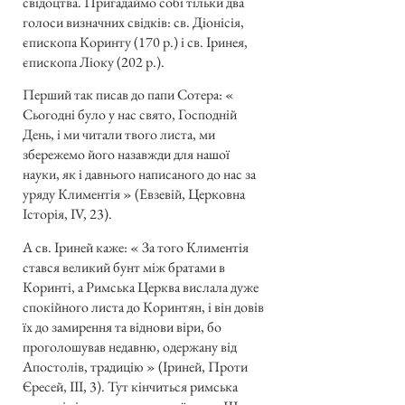
свідоцтва. Пригадаймо собі тільки два
голоси визначних свідків: св. Діонісія,
єпископа Коринту (170 р.) і св. Іринея,
єпископа Ліоку (202 р.).
Перший так писав до папи Сотера: «
Сьогодні було у нас свято, Господній
День, і ми читали твого листа, ми
збережемо його назавжди для нашої
науки, як і давнього написаного до нас за
уряду Климентія » (Евзевій, Церковна
Історія, IV, 23).
А св. Іриней каже: « За того Климентія
стався великий бунт між братами в
Коринті, а Римська Церква вислала дуже
спокійного листа до Коринтян, і він довів
їх до замирення та віднови віри, бо
проголошував недавню, одержану від
Апостолів, традицію » (Іриней, Проти
Єресей, III, 3). Тут кінчиться римська