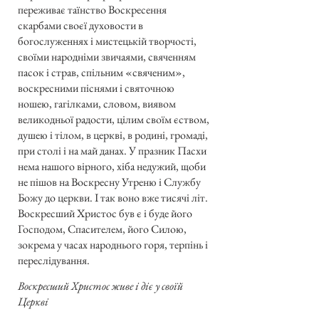
переживає таїнство Воскресення
скарбами своєї духовости в
богослуженнях і мистецькій творчості,
своїми народніми звичаями, свяченням
пасок і страв, спільним «свяченим»,
воскресними піснями і святочною
ношею, гагілками, словом, виявом
великодньої радости, цілим своїм єством,
душею і тілом, в церкві, в родині, громаді,
при столі і на май данах. У празник Пасхи
нема нашого вірного, хіба недужий, щоби
не пішов на Воскресну Утреню і Службу
Божу до церкви. І так воно вже тисячі літ.
Воскресший Христос був є і буде його
Господом, Спасителем, його Силою,
зокрема у часах народнього горя, терпінь і
переслідування.
Воскресший Христос живе і діє у своїй
Церкві