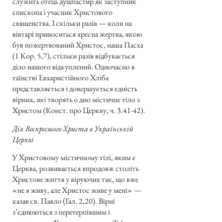
служить отець душпастир як заступник
єпископа і учасник Христового
священства. І скільки разів — коли на
вівтарі приноситься хресна жертва, якою
був пожертвований Христос, наша Пасха
(1 Кор. 5,7), стільки разів відбувається
діло нашого відкуплений. Одночасно в
таїнстві Евхаристійного Хліба
представляється і довершується єдність
вірних, які творять о дно містичне тіло з
Христом (Конст. про Церкву, ч. 3.41-42).
Дія Воскресшого Христа в Українській
Церкві
У Христовому містичному тілі, яким є
Церква, розвивається впродовж століть
Христове життя у віруючих так, що вже
«не я живу, але Христос живе у мені» —
казав св. Павло (Гал. 2,20). Вірні
з’єднюються з перетерпівшим і