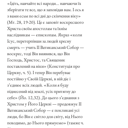
«Ідіть, навчайте всі народи... навчаючи їх
зберігати те все, що я заповідав вам. І ось я
з вами єсьм по всі дні до скінчення віку»
(Мт. 28, 19-20). Це є заповіт воскресшого
Христа своїм апостолам та їхнім
наслідникам — єпископам. Якраз «коли
Ісус, перетерпівши за людей хресну
смерть — учить II Ватиканський Собор —
воскрес, тоді Він виявився, що Він
Господь, Христос, та Священик
поставлений на віки» (Конституція про
Церкву, ч. 5). І тепер Він перебуває
постійно у Своїй Церкві, в ній діє і
з’єднює всіх людей. «Коли я буду
піднесений від землі, усіх притягну до
себе» (Йо. 12,32). До цього з’єднання з
Христом у Його Церкві — продовжує II
Ватиканський Собор — є покликані усі
люди, бо Він є світло для світу, від Нього
походимо, до Нього прямуємо» (тамже ч.