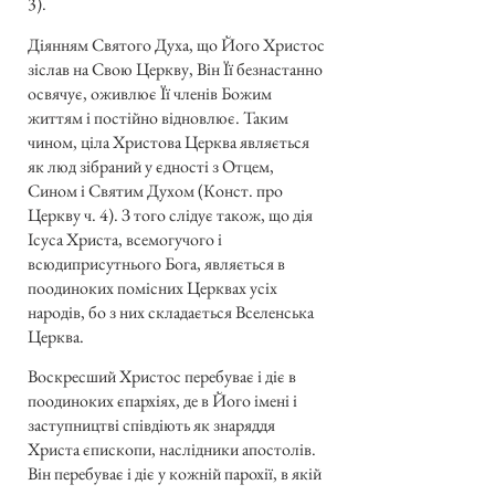
3).
Діянням Святого Духа, що Його Христос
зіслав на Свою Церкву, Він Її безнастанно
освячує, оживлює Її членів Божим
життям і постійно відновлює. Таким
чином, ціла Христова Церква являється
як люд зібраний у єдності з Отцем,
Сином і Святим Духом (Конст. про
Церкву ч. 4). З того слідує також, що дія
Ісуса Христа, всемогучого і
всюдиприсутнього Бога, являється в
поодиноких помісних Церквах усіх
народів, бо з них складається Вселенська
Церква.
Воскресший Христос перебуває і діє в
поодиноких єпархіях, де в Його імені і
заступництві співдіють як знаряддя
Христа єпископи, наслідники апостолів.
Він перебуває і діє у кожній парохії, в якій