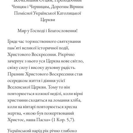
Ченцям і Черницям, Дорогим Вірним
Помісної Української Католицької
Церкви
Мир у Господі і Благословення!
Гряде час торжественного святкування
пам’яті великої історичної події,
Христового Воскресення. Рікрічно
зачерпує з нього уся Церква нове світло,
свіжу силу і високу духовну радість.
Празник Христового Воскресення став
осередком життя і діяння усієї
Вселенської Церкви. Тому то він
повторюється кожної неділі, коли вірні
християни сходяться на ломання хліба,
коли на вівтарі повторюється хресна
жертва, «якою був пожертвований
Христос, наша Пасха» (1 Кор. 5,7).
Український нарід рік річно глибоко