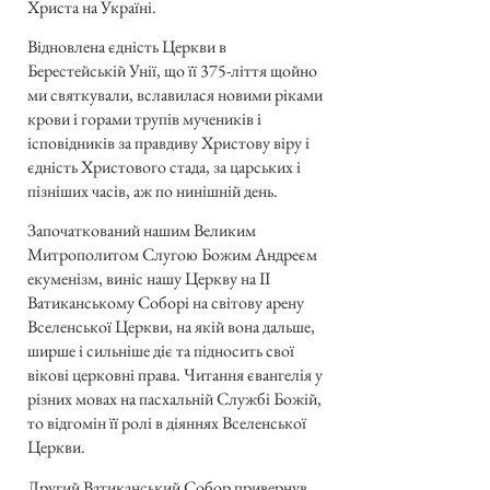
Христа на Україні.
Відновлена єдність Церкви в
Берестейській Унії, що її 375-ліття щойно
ми святкували, вславилася новими ріками
крови і горами трупів мучеників і
ісповідників за правдиву Христову віру і
єдність Христового стада, за царських і
пізніших часів, аж по нинішній день.
Започаткований нашим Великим
Митрополитом Слугою Божим Андреєм
екуменізм, виніс нашу Церкву на II
Ватиканському Соборі на світову арену
Вселенської Церкви, на якій вона дальше,
ширше і сильніше діє та підносить свої
вікові церковні права. Читання євангелія у
різних мовах на пасхальній Службі Божій,
то відгомін її ролі в діяннях Вселенської
Церкви.
Другий Ватиканський Собор привернув