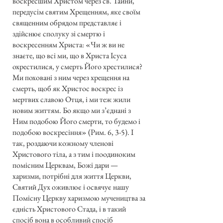
воскресшим Христом через св. Тайни,
передусім святим Хрещенням, яке своїм
священним обрядом представляє і
здійснює сполуку зі смертю і
воскресенням Христа: «Чи ж ви не
знаєте, що всі ми, що в Христа Ісуса
охрестилися, у смерть Його хрестилися?
Ми поховані з ним через хрещення на
смерть, щоб як Христос воскрес із
мертвих славою Отця, і ми теж жили
новим життям. Бо якщо ми з’єднані з
Ним подобою Його смерти, то будемо і
подобою воскресіння» (Рим. 6, 3-5). І
так, роздаючи кожному членові
Христового тіла, а з тим і поодиноким
помісним Церквам, Божі дари —
харизми, потрібні для життя Церкви,
Святий Дух оживлює і освячує нашу
Помісну Церкву харизмою мучеництва за
єдність Христового Стада, і в такий
спосіб вона в особливий спосіб