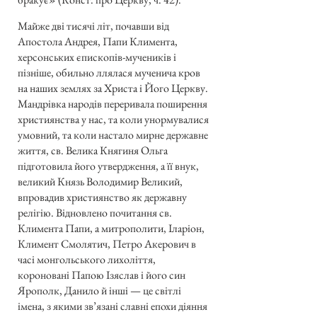
Майже дві тисячі літ, почавши від
Апостола Андрея, Папи Климента,
херсонських єпископів-мучеників і
пізніше, обильно ллялася мученича кров
на наших землях за Христа і Його Церкву.
Мандрівка народів переривала поширення
християнства у нас, та коли унормувалися
умовний, та коли настало мирне державне
життя, св. Велика Княгиня Ольга
підготовила його утвердження, а її внук,
великий Князь Володимир Великий,
впровадив християнство як державну
релігію. Відновлено почитання св.
Климента Папи, а митрополити, Іларіон,
Климент Смолятич, Петро Акерович в
часі монгольського лихоліття,
короновані Папою Ізяслав і його син
Ярополк, Данило й інші — це світлі
імена, з якими зв’язані славні епохи діяння