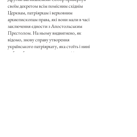
своїм декретом всім помісним східнім
Церквам, патріярхам і верховним
архиєпископам права, які вони мали в часі
заключення єдности з Апостольським
Престолом. На ньому видвигнено, як
відомо, знову справу утворення
українського патріярхату, яка стоїть і нині
рубом, бо ще нуртують неґативні і
відосередні свої і чужі сили. Наші п’ять
Архиєпископських Синодів вже
положили на цій основі сильні підвалини
під дальший розвій нашої Помісної
Церкви. Та справа не закінчена. Навпаки,
вона ставить великі вимоги жертвенної
праці і до ієрархії, і до духовенства
світського та чернечого, і до всіх вірних,
на майбутнє, і то так на землях страдаючої
України, як і тут на поселеннях серед
чужомовного обрядового і
віроісповідного моря. Ми мусимо щераз