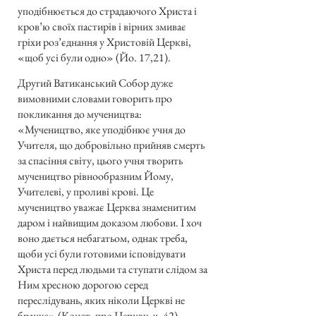
уподібнюється до страдаючого Христа і
кров’ю своїх пастирів і вірних змиває
гріхи роз’єднання у Христовій Церкві,
«щоб усі були одно» (Йо. 17,21).
Другий Ватиканський Собор дуже
вимовними словами говорить про
покликання до мучеництва:
«Мучеництво, яке уподібнює учня до
Учителя, що добровільно прийняв смерть
за спасіння світу, цього учня творить
мучеництво рівнообразним Йому,
Учителеві, у проливі крові. Це
мучеництво уважає Церква знаменитим
даром і найвищим доказом любови. І хоч
воно дається небагатьом, однак треба,
щоби усі були готовими ісповідувати
Христа перед людьми та ступати слідом за
Ним хресною дорогою серед
переслідувань, яких ніколи Церкві не
бракує» (Конст. про Церкву, ч. 42).