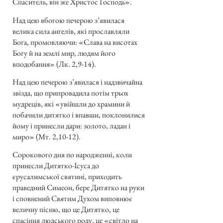
Спаситель, він же Христос Господь».
Над цею вбогою печерою з’явилася
велика сила ангелів, які прославляли
Бога, промовляючи: «Слава на висотах
Богу й на землі мир, людям його
вподобання» (Лк. 2,9-14).
Над цею печерою з’явилася і надзвичайна
звізда, що припровадила потім трьох
мудреців, які «увійшли до храмини й
побачили дитятко і впавши, поклонилися
йому і принесли дари: золото, ладан і
миро» (Мт. 2,10-12).
Сорокового дня по народженні, коли
принесли Дитятко-Ісуса до
єрусалимської святині, приходить
праведний Симеон, бере Дитятко на руки
і сповнений Святим Духом виповнює
величну пісню, що це Дитятко, це
спасіння людського роду, це «світло на