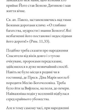
прийме Його став Божою Дитиною і мав
життя вічне.
Св. ап. Павло, застановляючись над тими
Божими дорогами кличе: «О глибино
багатства, мудрости і знання Божого! Які
незбагненні його постанови і недослідими
його дороги!» (Рим. 11,33).
Подібно треба сказати про народження
Спасителя від віків довго і з тугою
очікуване, пророками передсказане,
здійснилося в дуже незвичайний спосіб.
Навіть не було місця в родині чи в
гостиниці, де Пресв. Діва Марія могла б
породити Месію-Богочоловіка. Треба
було йти за Вифлеєм, на поля, до печери.
Найважніша подія у вселенній відбулася
серед крайнього убожества.
Але в тому самому часі, при народженні