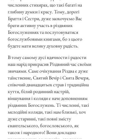
численних стихирах, що такі багаті на
глибину думки і красу. Тому, дорогі
Браття і Сестри, дуже заохочуємо Вас
брати активну участь в різдвяних
Богослуженнях та послуговуватися
богослужбовими книгами, бо з цього
будете мати велику духовну радість.
В тому самому дусі вдячности і радости
наш нарід прикрасив Різдвяний час своїми
звичаями. Саме очікування Різдва є дуже
таїнственне, Святий Вечір і Свята Вечеря,
співочий дванадцятьох страв і традиційна
куття, білий родинний настрій,
віншування і коляди є наче доповненням
різдвяних Богослужень. Ті численні, такі
мелодійні коляди, такі нам близькі, хоч
дуже старинні, такі повні змісту
євангельського, богословського, як
також і народного! Вони докладно