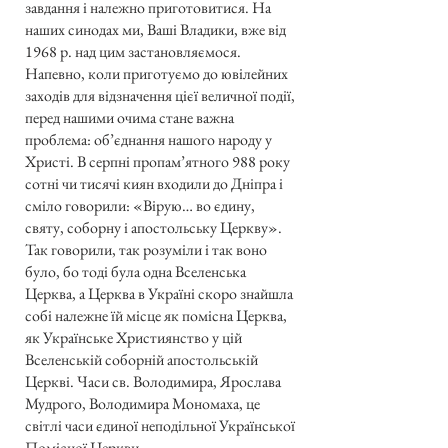
завдання і належно приготовитися. На
наших синодах ми, Ваші Владики, вже від
1968 р. над цим застановляємося.
Напевно, коли приготуємо до ювілейних
заходів для відзначення цієї величної події,
перед нашими очима стане важна
проблема: об’єднання нашого народу у
Христі. В серпні пропам’ятного 988 року
сотні чи тисячі киян входили до Дніпра і
сміло говорили: «Вірую… во єдину,
святу, соборну і апостольську Церкву».
Так говорили, так розуміли і так воно
було, бо тоді була одна Вселенська
Церква, а Церква в Україні скоро знайшла
собі належне їй місце як помісна Церква,
як Українське Християнство у цій
Вселенській соборній апостольській
Церкві. Часи св. Володимира, Ярослава
Мудрого, Володимира Мономаха, це
світлі часи єдиної неподільної Української
Помісної Церкви.