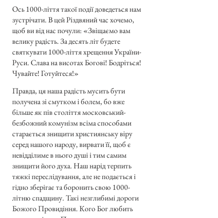
Ось 1000-ліття такої події доведеться нам
зустрічати. В цей Різдвяний час хочемо,
щоб ви від нас почули: «Звіщаємо вам
велику радість. За десять літ будете
святкувати 1000-ліття хрещення України-
Руси. Слава на висотах Богові! Бодріться!
Чувайте! Готуйтеся!»
Правда, ця наша радість мусить бути
получена зі смутком і болем, бо вже
більше як пів століття московський-
безбожний комунізм всіма способами
старається знищити християнську віру
серед нашого народу, вирвати її, щоб є
невідділиме в нього душі і тим самим
знищити його духа. Наш нарід терпить
тяжкі переслідування, але не подається і
гідно зберігає та боронить свою 1000-
літню спадщину. Такі незглибимі дороги
Божого Провидіння. Кого Бог любить