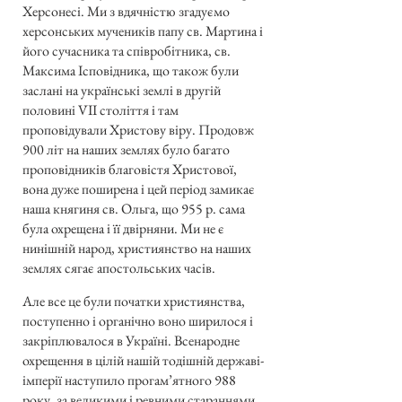
Херсонесі. Ми з вдячністю згадуємо
херсонських мучеників папу св. Мартина і
його сучасника та співробітника, св.
Максима Ісповідника, що також були
заслані на українські землі в другій
половині VII століття і там
проповідували Христову віру. Продовж
900 літ на наших землях було багато
проповідників благовістя Христової,
вона дуже поширена і цей період замикає
наша княгиня св. Ольга, що 955 р. сама
була охрещена і її двірняни. Ми не є
нинішній народ, християнство на наших
землях сягає апостольських часів.
Але все це були початки християнства,
поступенно і органічно воно ширилося і
закріплювалося в Україні. Всенародне
охрещення в цілій нашій тодішній державі-
імперії наступило прогам’ятного 988
року, за великими і ревними стараннями