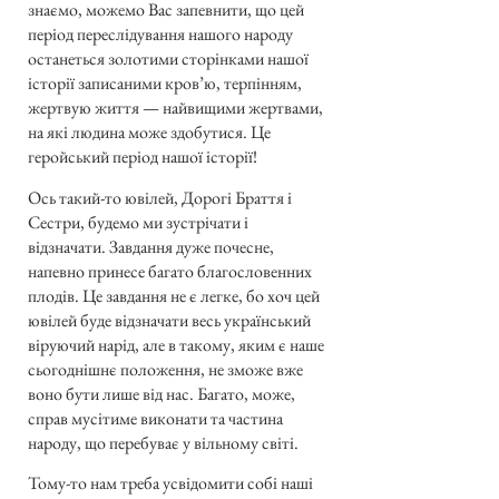
знаємо, можемо Вас запевнити, що цей
період переслідування нашого народу
останеться золотими сторінками нашої
історії записаними кров’ю, терпінням,
жертвую життя — найвищими жертвами,
на які людина може здобутися. Це
геройський період нашої історії!
Ось такий-то ювілей, Дорогі Браття і
Сестри, будемо ми зустрічати і
відзначати. Завдання дуже почесне,
напевно принесе багато благословенних
плодів. Це завдання не є легке, бо хоч цей
ювілей буде відзначати весь український
віруючий нарід, але в такому, яким є наше
сьогоднішнє положення, не зможе вже
воно бути лише від нас. Багато, може,
справ мусітиме виконати та частина
народу, що перебуває у вільному світі.
Тому-то нам треба усвідомити собі наші