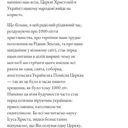
напевно нам всім, Церкві Христовій в
Україні і нашому народові вийде на
користь.
Що більше, в цей радісний різдвяний час,
роздумуючи про 1000-ліття
християнства, про терпіння наше трудне
положення на Рідних Землях, та про наше
невідмінне у вільному світі, стає перед
нами питання в цілій ширині: чому не
могли б ми стрічати цього ювілею всі
разом як одна, свята, соборна,
апостольська Українська Помісна Церква
— так як це було в часах нашого
хрещення, як було тому 1000 літ.
Напевно ця візія будучности часто стає
перед кожним віруючим українцем:
православним, католиком чи
євангеликом. Бо всі ми читаємо науку
Ісуса Христа, звідки безнастанно
відчуваємо, що Він оснував одну Церкву,