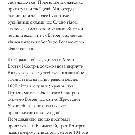
сповнющо і св. Причастям ми належно
приготували свої душі. Милосердя і
любов Бога до людей були тими
рушійними силами, що Слово тілом
сталося і замешкало між нами. За те ми
повинні віддячитися Богові, а за любов
тільки нашою любов’ю до Бога можемо
відплатитися.
В цей радісний час, Дорогі в Христі
Браття і Сестри, хочемо знова звернути
Вашу увагу на недалекі вже, надзвичайно
важливі і надзвичайно радісні ювілеї.
1000-ліття хрещення України-Руси.
Правда, ми всі свідомі того і покірно
дякуємо Богові, що світло Христової
Євангелії на наших землях вже
проповідував св. ап. Андрій
Первозванний, що цю проповідь
продовжав св. Климентій, третій з черги
папа, і вмер мученицькою смертю 101 р. в