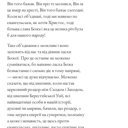
Він того бажав. Він про те молився, Він за
це вмер на хресті, Він того бажає сьогодні.
Коли всі об’єднані, тоді ми живемо по
євангельськи, як хотів Христос, тоді
більша слава Божа і яка це велика річ була
б для нашого народу!
Таке об’єднання є можливе і воно
залежить від нас та від діяння ласки
Божої. Про це останнє не можемо
сумніватися, бо напевно ласка Божа
безнастанно і сильно діє в тому напрямі,
— ми всі це дуже відчуваємо. Можемо
сказати, що від хвилини, коли настав
церковний роздор між Сходом і Заходом,
від хвилини Берестейської Унії, всі
найвидатніші особи в нашій історії,
духовні чи миряни, бачили, що роздор, з
тим затрата енергії на суперечки, полеміку
а може і ненависть, це щось проти-
євангельське, шкідливе, часто трагічне для