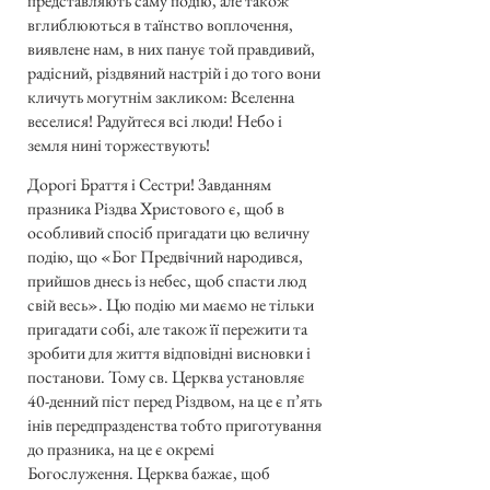
представляють саму подію, але також
вглиблюються в таїнство воплочення,
виявлене нам, в них панує той правдивий,
радісний, різдвяний настрій і до того вони
кличуть могутнім закликом: Вселенна
веселися! Радуйтеся всі люди! Небо і
земля нині торжествують!
Дорогі Браття і Сестри! Завданням
празника Різдва Христового є, щоб в
особливий спосіб пригадати цю величну
подію, що «Бог Предвічний народився,
прийшов днесь із небес, щоб спасти люд
свій весь». Цю подію ми маємо не тільки
пригадати собі, але також її пережити та
зробити для життя відповідні висновки і
постанови. Тому св. Церква установляє
40-денний піст перед Різдвом, на це є п’ять
інів передпразденства тобто приготування
до празника, на це є окремі
Богослуження. Церква бажає, щоб