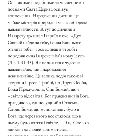
Ось такими і подібними та численними
поезіями Свята Церква оспівує
воплочення. Народження дитини, це
майже містерія природи і має в собі деякі
надзвичайности. А тут до дівчини з
Назарету архангел Гавриїл каже: «Дух
Святий найде на тебе, і сила Вишнього
отінить тебе… і ось зачнеш в утробі і
породиш сина і наречеш ім’я йому Ісус»
(Лк. 1,31-35). Як це зачаття є чудесне і
надзвичайне, так і народження
невизначайне. Це велика подія також зі
сторони Пресв. Тройці, бо Друга Особа,
Божа Премудрість, Син Божий, що є
«світло від світла, Бог правдивий від Бога
правдивого, єдиносущний з Отцем».
Слово Боже, що «споконвіку було в
Бога, що через нього все сталося, що в
ньому було життя і світло, — і це Слово з
любови до людей тілом сталося і
замешкало між нами, щоб кожний хто