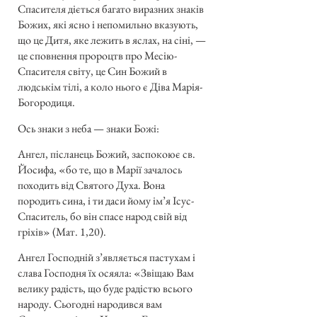
Спасителя діється багато виразних знаків
Божих, які ясно і непомильно вказують,
що це Дитя, яке лежить в яслах, на сіні, —
це сповнення пророцтв про Месію-
Спасителя світу, це Син Божий в
людськім тілі, а коло нього є Діва Марія-
Богородиця.
Ось знаки з неба — знаки Божі:
Ангел, післанець Божий, заспокоює св.
Йосифа, «бо те, що в Марії зачалось
походить від Святого Духа. Вона
породить сина, і ти даси йому ім’я Ісус-
Спаситель, бо він спасе народ свій від
гріхів» (Мат. 1,20).
Ангел Господній з’являється пастухам і
слава Господня їх осяяла: «Звіщаю Вам
велику радість, що буде радістю всього
народу. Сьогодні народився вам