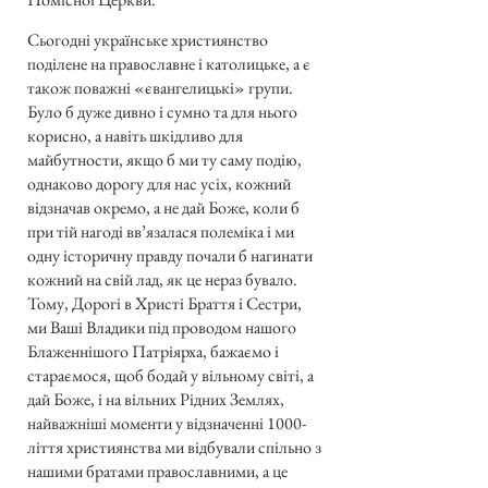
Сьогодні українське християнство
поділене на православне і католицьке, а є
також поважні «євангелицькі» групи.
Було б дуже дивно і сумно та для нього
корисно, а навіть шкідливо для
майбутности, якщо б ми ту саму подію,
однаково дорогу для нас усіх, кожний
відзначав окремо, а не дай Боже, коли б
при тій нагоді вв’язалася полеміка і ми
одну історичну правду почали б нагинати
кожний на свій лад, як це нераз бувало.
Тому, Дорогі в Христі Браття і Сестри,
ми Ваші Владики під проводом нашого
Блаженнішого Патріярха, бажаємо і
стараємося, щоб бодай у вільному світі, а
дай Боже, і на вільних Рідних Землях,
найважніші моменти у відзначенні 1000-
ліття християнства ми відбували спільно з
нашими братами православними, а це