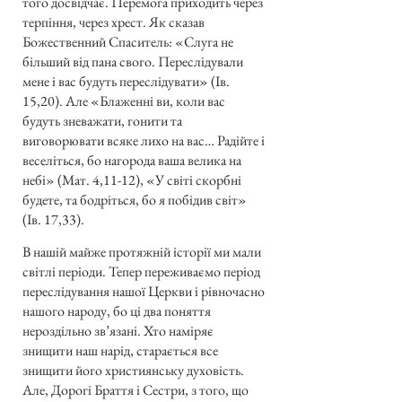
того досвідчає. Перемога приходить через
терпіння, через хрест. Як сказав
Божественний Спаситель: «Слуга не
більший від пана свого. Переслідували
мене і вас будуть переслідувати» (Ів.
15,20). Але «Блаженні ви, коли вас
будуть зневажати, гонити та
виговорювати всяке лихо на вас… Радійте і
веселіться, бо нагорода ваша велика на
небі» (Мат. 4,11-12), «У світі скорбні
будете, та бодріться, бо я побідив світ»
(Ів. 17,33).
В нашій майже протяжній історії ми мали
світлі періоди. Тепер переживаємо період
переслідування нашої Церкви і рівночасно
нашого народу, бо ці два поняття
нероздільно зв’язані. Хто наміряє
знищити наш нарід, старається все
знищити його християнську духовість.
Але, Дорогі Браття і Сестри, з того, що