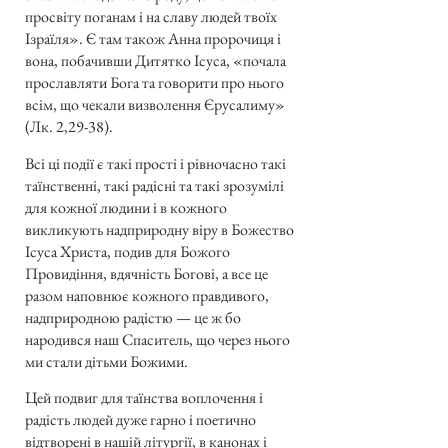
просвіту поганам і на славу людей твоїх
Ізраїля». Є там також Анна пророчиця і
вона, побачивши Дитятко Ісуса, «почала
прославляти Бога та говорити про нього
всім, що чекали визволення Єрусалиму»
(Лк. 2,29-38).
Всі ці події є такі прості і рівночасно такі
таїнственні, такі радісні та такі зрозумілі
для кожної людини і в кожного
викликують надприродну віру в Божество
Ісуса Христа, подив для Божого
Провидіння, вдячність Богові, а все це
разом наповнює кожного правдивого,
надприродною радістю — це ж бо
народився наш Спаситель, що через нього
ми стали дітьми Божими.
Цей подвиг для таїнства воплочення і
радість людей дуже гарно і поетично
відтворені в нашій літургії, в канонах і