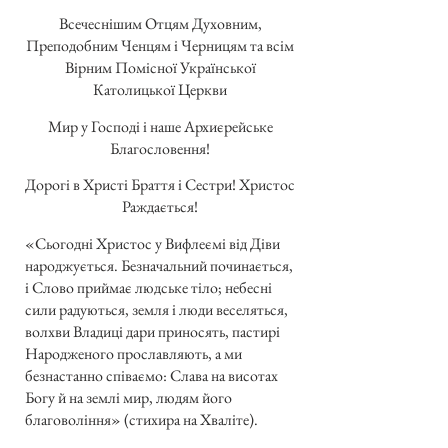
Всечеснішим Отцям Духовним,
Преподобним Ченцям і Черницям та всім
Вірним Помісної Української
Католицької Церкви
Мир у Господі і наше Архиєрейське
Благословення!
Дорогі в Христі Браття і Сестри! Христос
Раждається!
«Сьогодні Христос у Вифлеємі від Діви
народжується. Безначальний починається,
і Слово приймає людське тіло; небесні
сили радуються, земля і люди веселяться,
волхви Владиці дари приносять, пастирі
Народженого прославляють, а ми
безнастанно співаємо: Слава на висотах
Богу й на землі мир, людям його
благовоління» (стихира на Хваліте).