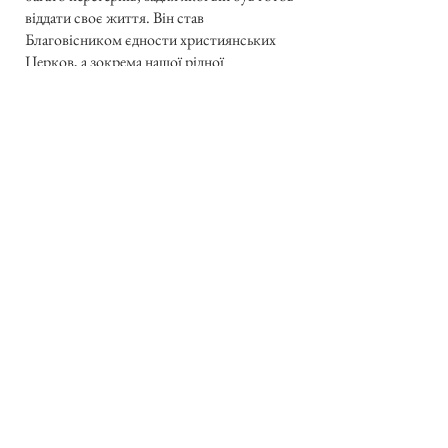
віддати своє життя. Він став
Благовісником єдности християнських
Церков, а зокрема нашої рідної
української Церкви, він став
Благовісником сьогоднішнього
екуменізму. Так жив і творив Святець зі
святогорської гори у Львові. Його
слідами пішов наш Блаженніший
Патріярх Йосиф. Напевно до дуже
важних подій у наших змаганнях до
об’єднання належить зустріч
Блаженнішого Патріярха з покійним
Блаженнішим Митрополитом
Української Православної Церкви в
Америці, Іоаном Теодоровичем, в Бані
Бруку, 6-го серпня 1968 р. Тоді то цей
визначний митрополит сказав: «Ми не
винні в тому, що ми народилися, росли і
виросли у різних вірах. Наші далекі
предки посадили нам давно дерево