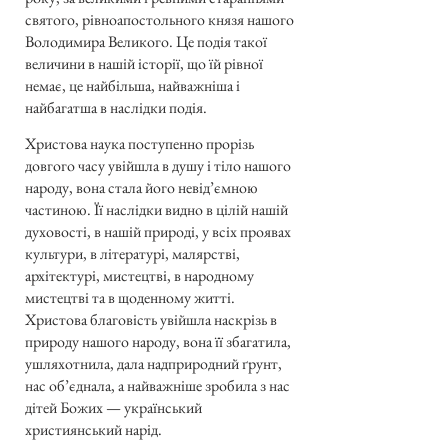
святого, рівноапостольного князя нашого
Володимира Великого. Це подія такої
величини в нашій історії, що їй рівної
немає, це найбільша, найважніша і
найбагатша в наслідки подія.
Христова наука поступенно прорізь
довгого часу увійшла в душу і тіло нашого
народу, вона стала його невід’ємною
частиною. Її наслідки видно в цілій нашій
духовості, в нашій природі, у всіх проявах
культури, в літературі, малярстві,
архітектурі, мистецтві, в народному
мистецтві та в щоденному житті.
Христова благовість увійшла наскрізь в
природу нашого народу, вона її збагатила,
ушляхотнила, дала надприродний ґрунт,
нас об’єднала, а найважніше зробила з нас
дітей Божих — український
християнський нарід.