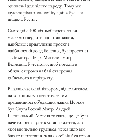
одиниць і для цілого народу. Тому ми
шукали різних способів, щоб «Русь не
нищила Руси».
Сьогодні з 400-літньої перспективи
можемо твердити, що найкращий,
найбільш сприятливий проект і
найближчий до здійснення, був проєкт за
часів митр. Петра Могили і митр.
Велямина Рутського, щоб погодити
обидві сторони на базі створення
київського патріярхату.
В наших часах ініціятором, відновителем,
натхненником і невструженим
працівником об’єднання наших Церков
був Слуга Божий Митр. Андрей
Шептицький. Можна сказати, що це була
наче головна програма його життя, для
якої він пильно трудився, через ціло він
багато перетерпів, задля якої він був готов