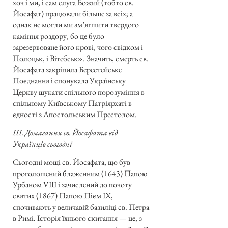
хоч і ми, і сам слуга Божий (тобто св.
Йосафат) працювали більше за всіх; а
однак не могли ми зм’ягшити твердого
каміння роздору, бо це було
зарезервоване його крові, чого свідком і
Полоцьк, і Вітебськ». Значить, смерть св.
Йосафата закріпила Берестейське
Поєднання і спонукала Українську
Церкву шукати спільного порозуміння в
спільному Київському Патріярхаті в
єдності з Апостольським Престолом.
ІІІ. Домагання св. Йосафата від
Українців сьогодні
Сьогодні мощі св. Йосафата, що був
проголошений блаженним (1643) Папою
Урбаном VIII і зачислений до почоту
святих (1867) Папою Пієм IX,
спочивають у величавій базиліці св. Петра
в Римі. Історія їхнього скитання — це, з