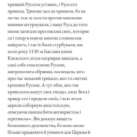
крещеніі Руском уставил, і Русь єго
принела, Трекове зась не приняли, бо на
он час теж зе злости против папежови
невинне штурмували, і нашу Русь до того
пилне затягали през письма своє, коториє
ся і тепер в книгах многих словенских
найдують, і так іх били стурбували, иж
коло року 1130 за Ізяслава князя
Києвского згола патріярхи занехали, а
самі собе єпископове Руские,
митрополита обравши, посвецали, што
през час немалий тривало, яко то светчат
кроники Руские. А тут обач, яко тиє
кривологи мажут своє гнездо, лжат Бога і
правду єго і предков своіх, і всю згола
церков соборную апостолскую,
описуючи папежа бити антихристом і
геретиком». Він доказує вищість
безженного духовенства, бо воно може
більше працювати й учинити для Церкви й