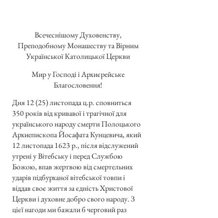
Всечеснішому Духовенству,
Преподобному Монашеству та Вірним
Української Католицької Церкви
Мир у Господі і Архиєрейське
Благословення!
Дня 12 (25) листопада ц.р. сповниться
350 років від кривавої і трагічної для
українського народу смерти Полоцького
Архиепископа Йосафата Кунцевича, який
12 листопада 1623 р., після відслужений
утрені у Вітебську і перед Службою
Божою, впав жертвою від смертельних
ударів підбурханої вітебської товпи і
віддав своє життя за єдність Христової
Церкви і духовне добро свого народу. З
цієї нагоди ми бажали б черговий раз