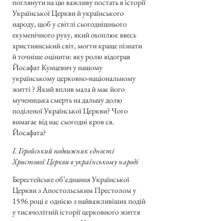
поглянути на цю важливу постать в історії
Української Церкви й українського
народу, щоб у світлі сьогоднішнього
екуменічного руху, який охоплює ввесь
християнський світ, могти краще пізнати
й точніше оцінити: яку ролю відограв
Йосафат Кунцевич у нашому
українському церковно-національному
житті ? Який вплив мала й має його
мученицька смерть на дальшу долю
поділеної Української Церкви? Чого
вимагає від нас сьогодні кров св.
Йосафата?
І. Геройський подвижник єдності
Христової Церкви в українському народі
Берестейське об’єднання Української
Церкви з Апостольським Престолом у
1596 році є однією з найважливіших подій
у тисячолітній історії церковного життя