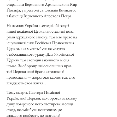
старанням Верховного Архиєпископа Кир
Йосифа, у престолі св. Василів Великого,
в базиліці Верховного Апостола Петра.
На землях України сьогодні обі галузі
нашої поділеної Церкви поставлені поза
рами державного закону: там має право на
існування тільки Російська Православна
Церква, яка мусить бути на услугах
безбожницького уряду. Для Української
Церкви там сьогодні законного місця
немає. За оборону найосновніших прав
тієї Церкви наші брати католики й
православні — жорстоко караються, а то
й віддають своє життя…
Тому смерть Пастиря Помісної
Української Церкви, що боровся за кожну
душу повіреного його пастирській опіці
стада, не сміє бути поштовхом до
дальшого розбрату, до незгоди й