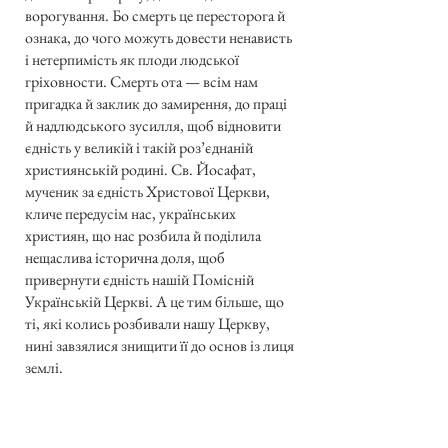
ворогування. Бо смерть це пересторога й
ознака, до чого можуть довести ненависть
і нетерпимість як плоди людської
гріховности. Смерть ота — всім нам
пригадка й заклик до замирення, до праці
й надлюдського зусилля, щоб відновити
єдність у великій і такій роз’єднаній
християнській родині. Св. Йосафат,
мученик за єдність Христової Церкви,
кличе передусім нас, українських
християн, що нас розбила й поділила
нещаслива історична доля, щоб
привернути єдність нашій Помісній
Українській Церкві. А це тим більше, що
ті, які колись розбивали нашу Церкву,
нині завзялися знищити її до основ із лиця
землі.
Всі Українці — і православні, і католики
— мусять уже раз оцінювати всі свої