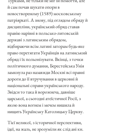
Турками, не тільки не міг їй помогти, але
й сам почав шукати опори в
новоствореному (1589) московському
патріярхаті. А знову, під оглядом обряду й
дисципліни, український обряд ставав
правію нарівні в польсько-литовській
державі з латинським обрядом,
відбираючи всім латині заторам будь-яке
право перетягати Українців на латинський
обряд і їх польонізувати. Вкінці, з точки
політичного думання, Берестейська Унія
замкнула раз назавжди Москві всі правні
дороги до її втручування в церковні й
національні справи українського народу.
Звідси то така й ворожнеча, давніше
царської, а сьогодні атеїстичної Росії, з
якою вона вогнем і мечем нишила й
нищить Українську Католицьку Церкву.
Тієї великої, з історичної перспективи,
ідеї, на жаль, не зрозуміли як слід ані кн.