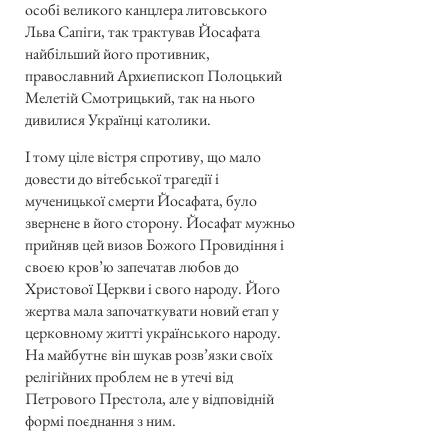
особі великого канцлера литовського
Льва Сапіги, так трактував Йосафата
найбільший його противник,
православний Архиєпископ Полоцький
Мелетій Смотрицький, так на нього
дивилися Українці католики.
І тому ціле вістря спротиву, що мало
довести до вітебської трагедії і
мученицької смерти Йосафата, було
звернене в його сторону. Йосафат мужньо
прийняв цей визов Божого Провидіння і
своєю кров’ю запечатав любов до
Христової Церкви і свого народу. Його
жертва мала започаткувати новий етап у
церковному житті українського народу.
На майбутнє він шукав розв’язки своїх
релігійних проблем не в утечі від
Петрового Престола, але у відповідній
формі поєднання з ним.