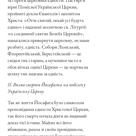
за і проти церковної єдности. Пастирі й
вірні Помісної Української Церкви,
пройняті духом Євангелія і заповітом
Христа: «Отче святий, нехай усі будуть
єдино» і надхнені молитвою св. Літургії:
«о соєдиненії святих Божіїх Церквей»,
намагалися привернути церковну, не нами
розбиту, єдність. Собори Ліонський,
Флорентійський, Берестейський — це
свідки тих старань, а мученики часто в
обох вітках однієї Церкви — це жертва на
шляху тих змагань за єдність.
ІІ. Вплив смерти Йосафата на поділену
Українську Церкву
Так як життя Йосафата було символом
проповідання єдности Христової Церкви,
так його смерть почала діяти як видимий
доказ тієї істини. Майже всі його
вбивники, разом зі своїм провідником,
стали опісля по стороні Берестейського