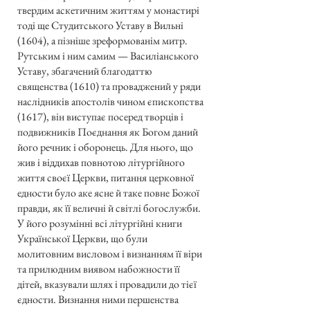
твердим аскетичним життям у монастирі
тоді ще Студитського Уставу в Вильні
(1604), а пізніше зреформованім митр.
Рутським і ним самим — Василіанського
Уставу, збагачений благодаттю
священства (1610) та проваджений у ряди
наслідників апостолів чином єпископства
(1617), він виступає посеред творців і
подвижників Поєднання як Богом даний
його речник і оборонець. Для нього, що
жив і віддихав повнотою літургійного
життя своєї Церкви, питання церковної
едности було аке ясне й таке повне Божої
правди, як її величні й світлі богослужби.
У його розумінні всі літургійні книги
Української Церкви, що були
молитовним висловом і визнанням її віри
та прилюдним виявом набожности її
дітей, вказували шлях і провадили до тієї
єдности. Визнання ними першенства