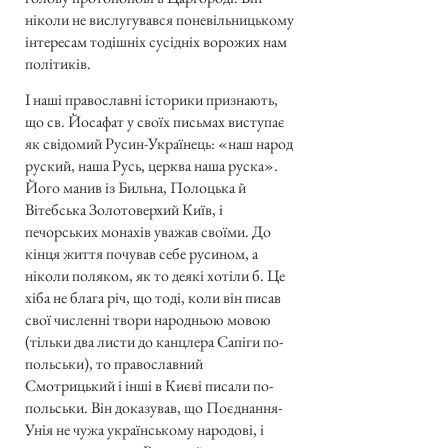
ніколи не вислугувався поневільницькому
інтересам тодішніх сусідніх ворожих нам
політиків.
І наші православні історики признають,
що св. Йосафат у своїх письмах виступає
як свідомий Русин-Українець: «наш народ
руский, наша Русь, церква наша руска».
Його манив із Бильна, Полоцька й
Вітебська Золотоверхий Київ, і
печорських монахів уважав своїми. До
кінця життя почував себе русином, а
ніколи поляком, як то деякі хотіли б. Це
хіба не блага річ, що тоді, коли він писав
свої численні твори народньою мовою
(тільки два листи до канцлера Сапіги по-
польськи), то православний
Смотрицький і інші в Києві писали по-
польськи. Він доказував, що Поєднання-
Унія не чужа українському народові, і