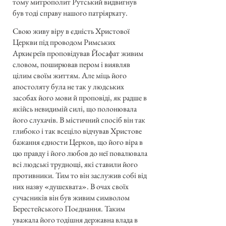
тому митрополит Рутський видвигнув
був тоді справу нашого патріярхату.
Свою живу віру в єдність Христової
Церкви під проводом Римських
Архиєреїв проповідував Йосафат живим
словом, поширював пером і виявляв
цілим своїм життям. Але міць його
апостоляту була не так у людських
засобах його мови й проповіді, як радше в
якійсь невидимій силі, що полонювала
його слухачів. В містичний спосіб він так
глибоко і так всеціло відчував Христове
бажання єдности Церков, що його віра в
цю правду і його любов до неї повалювала
всі людські труднощі, які ставили його
противники. Тим то він заслужив собі від
них назву «душехвата». В очах своїх
сучасників він був живим символом
Берестейського Поєднання. Таким
уважала його тодішня державна влада в