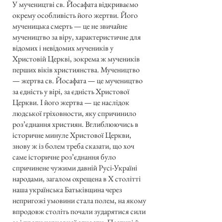
У мучеництві св. Йосафата відкриваємо
окрему особливість його жертви. Його
мученицька смерть — це не звичайне
мучеництво за віру, характеристичне для
відомих і невідомих мучеників у
Христовій Церкві, зокрема ж мучеників
перших віків християнства. Мучеництво
— жертва св. Йосафата — це мучеництво
за єдність у вірі, за єдність Христової
Церкви. І його жертва — це наслідок
людської гріховности, яку спричинило
роз’єднання християн. Вглиблюючись в
історичне минуле Христової Церкви,
знову ж із болем треба сказати, що хоч
саме історичне роз’єднання було
спричинене чужими давній Русі-Україні
народами, загалом охрещена в X столітті
наша українська Батьківщина через
непригожі умовини стала полем, на якому
впродовж століть почали зударятися сили