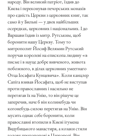
народу. Він великий патріот, їздив до
Києва і переконував печорських монахів
про єдність Церкви з церковних книг, так
само й у Бильні — у двох найбільших
осередках, церковних і національних. І до
Варшави їздив із митр. Рутським, щоб
боронити нашу Церкву. Тому то
митрополит Йосиф Велямин Рутський
поручав королеві на єпископа людину «в
писме і в науце добре вивченого, живота
побожного, в ділах церковних умеетнаго
Отца Іосафата Кунцевича». Коли канцлер
Сапіга взивав Йосафата, щоб не виступав
проти православних і насильно не
перетягав їх на Унію, то він рішуче це
заперечив, наче б він колинебудь чи
когонебудь силою перетягав на Унію. Він
мусить однак себе боронити, коли
православні втопили в Києві ігумена
Видубицького манастиря, а козаки стяли
голову протопопові в Царгороді. Він