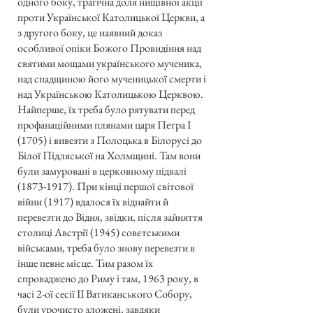
одного боку, трагічна доля нищівної акції
проти Української Католицької Церкви, а
з другого боку, це наявний доказ
особливої опіки Божого Провидіння над
святими мощами українського мученика,
над спадщиною його мученицької смерти і
над Українською Католицькою Церквою.
Найперше, їх треба було рятувати перед
профанаційними плянами царя Петра І
(1705) і вивезти з Полоцька в Білорусі до
Білої Підляської на Холмщині. Там вони
були замуровані в церковному підвалі
(1873-1917)
. При кінці першої світової
війни (1917) вдалося їх віднайти й
перевезти до Відня, звідки, після зайняття
столиці Австрії (1945) совєтськими
військами, треба було знову перевезти в
інше певне місце. Тим разом їх
спроваджено до Риму і там, 1963 року, в
часі 2-ої сесії II Ватиканського Собору,
були урочисто зложені, завдяки