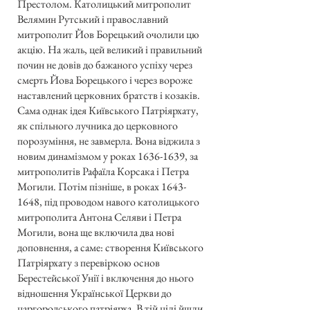
Престолом. Католицький митрополит
Велямин Рутський і православний
митрополит Йов Борецький очолили цю
акцію. На жаль, цей великий і правильний
почин не довів до бажаного успіху через
смерть Йова Борецького і через вороже
наставлений церковних братств і козаків.
Сама однак ідея Київського Патріярхату,
як спільного лучника до церковного
порозуміння, не завмерла. Вона віджила з
новим динамізмом у роках
1636-1639
, за
митрополитів Рафаїла Корсака і Петра
Могили. Потім пізніше, в роках
1643-
1648
, під проводом навого католицького
митрополита Антона Селяви і Петра
Могили, вона ще включила два нові
доповнення, а саме: створення Київського
Патріярхату з перевіркою основ
Берестейської Унії і включення до нього
відношення Української Церкви до
царгородського патріярха. В тій цілі йшли