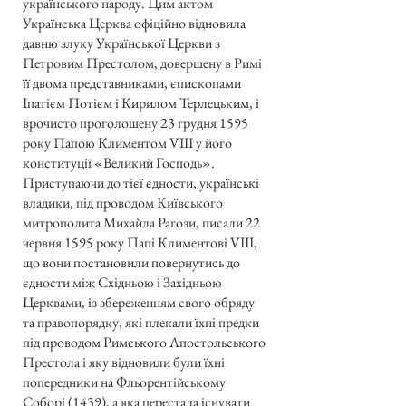
українського народу. Цим актом
Українська Церква офіційно відновила
давню злуку Української Церкви з
Петровим Престолом, довершену в Римі
її двома представниками, єпископами
Іпатієм Потієм і Кирилом Терлецьким, і
врочисто проголошену 23 грудня 1595
року Папою Климентом VIII у його
конституції «Великий Господь».
Приступаючи до тієї єдности, українські
владики, під проводом Київського
митрополита Михайла Рагози, писали 22
червня 1595 року Папі Климентові VIII,
що вони постановили повернутись до
єдности між Східньою і Західньою
Церквами, із збереженням свого обряду
та правопорядку, які плекали їхні предки
під проводом Римського Апостольського
Престола і яку відновили були їхні
попередники на Фльорентійському
Соборі (1439), а яка перестала існувати