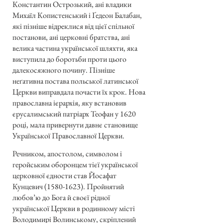
Константин Острозький, ані владики
Михаїл Копистенський і Ґедеон Балабан,
які пізніше відреклися від цієї спільної
постанови, ані церковні братства, ані
велика частина української шляхти, яка
виступила до боротьби проти цього
далекосяжного почину. Пізніше
неґативна постава польської латинської
Церкви виправдала почасти їх крок. Нова
православна ієрархія, яку встановив
єрусалимський патріарх Теофан у 1620
році, мала привернути давнє становище
Української Православної Церкви.
Речником, апостолом, символом і
геройським оборонцем тієї української
церковної єдности став Йосафат
Кунцевич
(1580-1623)
. Пройнятий
любов’ю до Бога й своєї рідної
української Церкви в родинному місті
Володимирі Волинському, скріплений