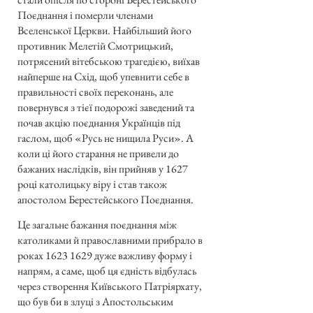
Поєднання і померли членами
Вселенської Церкви. Найбільший його
противник Мелетій Смотрицький,
потрясений вітебською трагедією, виїхав
найперше на Схід, щоб упевнити себе в
правильності своїх переконань, але
повернувся з тієї подорожі заведений та
почав акцію поєднання Українців під
гаслом, щоб «Русь не нищила Руси». А
коли ці його старання не привели до
бажаних наслідків, він прийняв у 1627
році католицьку віру і став також
апостолом Берестейського Поєднання.
Це загальне бажання поєднання між
католиками й православними прибрало в
роках
1623 1629
дуже важливу форму і
напрям, а саме, щоб ця єдність відбулась
через створення Київського Патріярхату,
що був би в злуці з Апостольським