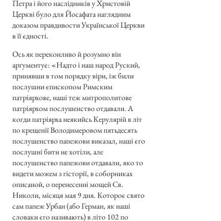
Петра і його наслідників у Христовій
Церкві було для Йосафата наглядним
доказом правдивости Української Церкви
в її єдності.
Ось як переконливо й розумно він
арґументує: «Надто і наш народ Руский,
принявши в том порядку віри, іж били
послушни єпископом Римским
патріярхове, наші теж митрополитове
патріярхом послушенство отдавали. А
когди патріярха неякийсь Керулярій в літ
по крещенії Володимеровом пятьдесять
послушенство папежови виказал, наші єго
послушні бити не хотіли, але
послушенство папежови отдавали, яко то
видети можем з гісторії, в соборниках
описаной, о перенесенні мощей Св.
Николи, місяця мая 9 дня. Котороє свято
сам папеж Урбан (або Герман, як наші
словаки єго називають) в літо 102 по