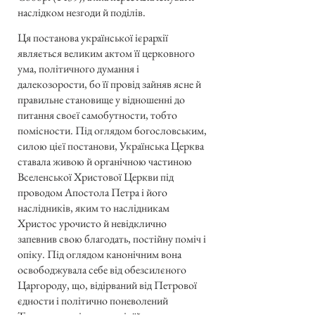
наслідком незгоди й поділів.
Ця постанова української ієрархії
являється великим актом її церковного
ума, політичного думання і
далекозорости, бо її провід зайняв ясне й
правильне становище у відношенні до
питання своєї самобутности, тобто
помісности. Під оглядом богословським,
силою цієї постанови, Українська Церква
ставала живою й органічною частиною
Вселенської Христової Церкви під
проводом Апостола Петра і його
наслідників, яким то наслідникам
Христос урочисто й невідклично
запевнив свою благодать, постійну поміч і
опіку. Під оглядом канонічним вона
освободжувала себе від обезсилєного
Царгороду, що, відірваний від Петрової
єдности і політично поневолений