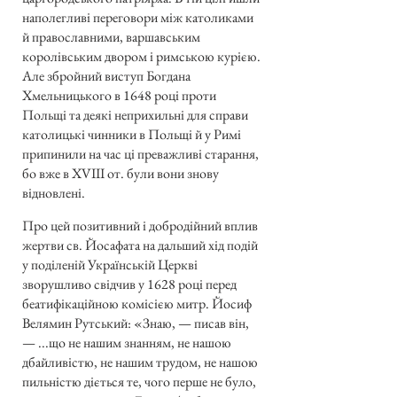
наполегливі переговори між католиками
й православними, варшавським
королівським двором і римською курією.
Але збройний виступ Богдана
Хмельницького в 1648 році проти
Польщі та деякі неприхильні для справи
католицькі чинники в Польщі й у Римі
припинили на час ці преважливі старання,
бо вже в XVIII от. були вони знову
відновлені.
Про цей позитивний і добродійний вплив
жертви св. Йосафата на дальший хід подій
у поділеній Українській Церкві
зворушливо свідчив у 1628 році перед
беатифікаційною комісією митр. Йосиф
Велямин Рутський: «Знаю, — писав він,
— ...що не нашим знанням, не нашою
дбайливістю, не нашим трудом, не нашою
пильністю діється те, чого перше не було,