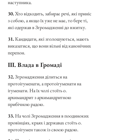
наступника.
30.
Хто відходить, забирає речі, які приніс
з собою, а якщо їх уже не має, то бере ті,
які одержав в Згромадженні до вжитку.
31.
Кандидати, які зголошуються, мають
виказатися, що вони вільні від канонічних
перепон.
III. Влада в Громаді
32.
Згромадження ділиться на
протоігуменати, а протоігуменати на
ігуменати. На їх чолі стоїть о.
архимандрит з архимандритною
прибічною радою.
33.
На чолі Згромадження в поодиноких
провінціях, краях і державах стоїть о.
протоігумен також із своєю радою.