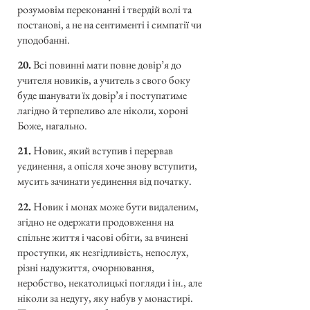
розумовім переконанні і твердій волі та
постанові, а не на сентименті і симпатії чи
уподобанні.
20.
Всі повинні мати повне довір’я до
учителя новиків, а учитель з свого боку
буде шанувати їх довір’я і поступатиме
лагідно й терпеливо але ніколи, хороні
Боже, нагально.
21.
Новик, який вступив і перервав
уєдинення, а опісля хоче знову вступити,
мусить зачинати уєдинення від початку.
22.
Новик і монах може бути видаленим,
згідно не одержати продовження на
спільне життя і часові обіти, за вчинені
проступки, як незгідливість, непослух,
різні надужиття, очорнювання,
неробство, некатолицькі погляди і ін., але
ніколи за недугу, яку набув у монастирі.