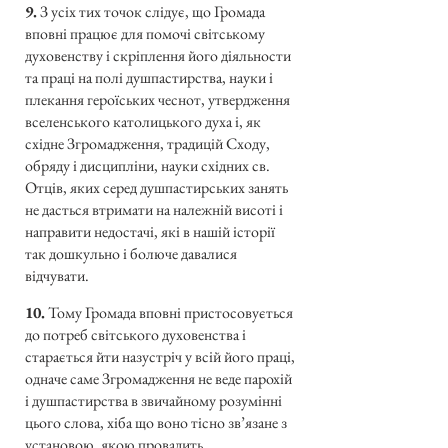
9.
З усіх тих точок слідує, що Громада
вповні працює для помочі світському
духовенству і скріплення його діяльности
та праці на полі душпастирства, науки і
плекання героїських чеснот, утвердження
вселенського католицького духа і, як
східне Згромадження, традицій Сходу,
обряду і дисципліни, науки східних св.
Отців, яких серед душпастирських занять
не дасться втримати на належній висоті і
направити недостачі, які в нашій історії
так дошкульно і болюче давалися
відчувати.
10.
Тому Громада вповні пристосовується
до потреб світського духовенства і
старається йти назустріч у всій його праці,
одначе саме Згромадження не веде парохій
і душпастирства в звичайному розумінні
цього слова, хіба що воно тісно зв’язане з
установою, якою провадить