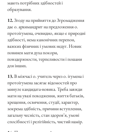
мають потрібних здібностей і
образування.
12.
Згоду на прийняття до Згромадження
дає о. архимандрит на предложення о.
протоігумена, очевидно, якщо є природні
здібності, нема канонічних перепон,
важких фізичних і умових недуг. Новик
повинен мати духа покори,
повздержности, терпеливости і пошани
для інших.
13.
В міжчасі о. учитель через о. ігумена і
протоігумена засягає відомостей про
минуле кандидата-новика. Треба завжди
мати на увазі походження, життя батьків,
хрещення, освячення, студії, характер,
зокрема здібність, причини вступлення,
загальну чесність, стан здоров’я, умові
спосібності і релігійність, чистий намір.