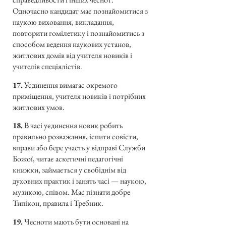
Одночасно кандидат має познайомитися з
наукою виховання, викладання,
повторити гомілетику і познайомитись з
способом ведення наукових установ,
житлових домів від учителя новиків і
учителів спеціялістів.
17.
Уєдинення вимагає окремого
приміщення, учителя новиків і потрібних
житлових умов.
18.
В часі уєдинення новик робить
правильно розважання, іспити совісти,
вправи або бере участь у відправі Служби
Божої, читає аскетичні педагогічні
книжки, займається у свобіднім від
духовних практик і занять часі — наукою,
музикою, співом. Має пізнати добре
Типікон, правила і Требник.
19.
Чесноти мають бути основані на