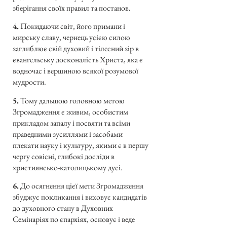
зберігання своїх правил та постанов.
4.
Покидаючи світ, його примани і
мирську славу, чернець усією силою
заглиблює свій духовий і тілесний зір в
євангельську досконалість Христа, яка є
водночас і вершиною всякої розумової
мудрости.
5.
Тому дальшою головною метою
Згромадження є живим, особистим
прикладом запалу і посвяти та всіми
праведними зусиллями і засобами
плекати науку і культуру, якими є в першу
чергу совісні, глибокі досліди в
християнсько-католицькому дусі.
6.
До осягнення цієї мети Згромадження
збуджує покликання і виховує кандидатів
до духовного стану в Духовних
Семінаріях по єпархіях, основує і веде