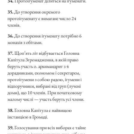
34.
Протоігуменат ділиться на ігуменати.
35.
До утворення окремого
протоігуменату є вимагане число 24
членів.
36.
До створення ігуменату потрібно 6
монахів з обітами.
37.
Щоп’ять літ відбувається Головна
Капітула Згромадження, в якій право
беруть участь о. архимандрит з 4
дорадниками, економом і секретарем,
протоігумени з собою радою, ігумени і
відпоручники, вибрані від груп (лучені
доми), що 10 членів. При початковому
малому числі — участь беруть усі члени.
38.
Головна Капітула є найвищою
інстанцією в Громаді.
39.
Голосування при всіх виборах є тайне