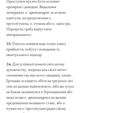
Проступки мусять бути основно
провірені і доведені. Видалення
затверджує о. архимандрит за згодою
капітули, на предложення о.
протоігумена, о. ігумена або о. магістра.
Передусім треба відпустити
ненормального.
23.
Учитель новиків веде точно книгу
прийняття, побуту і поведення та
евентуального відходу.
24.
Для успішної помочі світському
духовенству, зокрема для своєї мети і
сповнення так високого завдання, члени
Громади складають обіти на три роки, які
опісля дальше відновлюють, хіба що хтось
не бажав залишитися в Згромадженні або
нема згоди о. архимандрита на дальше
продовження монашого стану, або о.
ігумен чи о. протоігумен радять йому