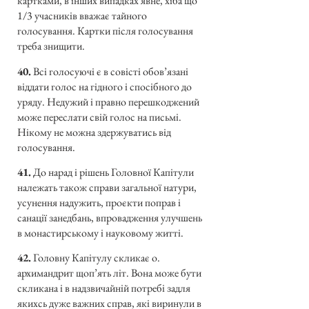
картками, в інших випадках явне, хіба що
1/3 учасників вважає тайного
голосування. Картки після голосування
треба знищити.
40.
Всі голосуючі є в совісті обов’язані
віддати голос на гідного і спосібного до
уряду. Недужий і правно перешкоджений
може переслати свій голос на письмі.
Нікому не можна здержуватись від
голосування.
41.
До нарад і рішень Головної Капітули
належать також справи загальної натури,
усунення надужить, проєкти поправ і
санації занедбань, впровадження улучшень
в монастирському і науковому житті.
42.
Головну Капітулу скликає о.
архимандрит щоп’ять літ. Вона може бути
скликана і в надзвичайній потребі задля
якихсь дуже важних справ, які виринули в