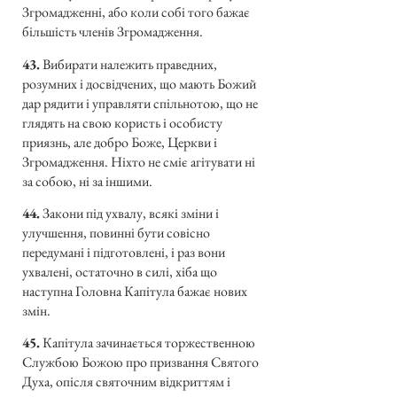
Згромадженні, або коли собі того бажає
більшість членів Згромадження.
43.
Вибирати належить праведних,
розумних і досвідчених, що мають Божий
дар рядити і управляти спільнотою, що не
глядять на свою користь і особисту
приязнь, але добро Боже, Церкви і
Згромадження. Ніхто не сміє агітувати ні
за собою, ні за іншими.
44.
Закони під ухвалу, всякі зміни і
улучшення, повинні бути совісно
передумані і підготовлені, і раз вони
ухвалені, остаточно в силі, хіба що
наступна Головна Капітула бажає нових
змін.
45.
Капітула зачинається торжественною
Службою Божою про призвання Святого
Духа, опісля святочним відкриттям і