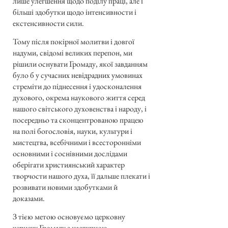
лише улегшення щодо поділу праці, але і
більші здобутки щодо інтенсивности і
екстенсивности сили.
Тому після покірної молитви і довгої
надуми, свідомі великих перепон, ми
рішили оснувати Громаду, якої завданням
було б у сучасних невідрадних умовинах
стреміти до піднесення і удосконалення
духового, окрема наукового життя серед
нашого світського духовенства і народу, і
посередньо та сконцентрованою працею
на полі богословія, науки, культури і
мистецтва, всебічними і всесторонніми
основними і соснівними дослідами
оберігати християнський характер
творчости нашого духа, її дальше плекати і
розвивати новими здобутками й
доказами.
З тією метою основуємо церковну
чернечу Громаду з наступною