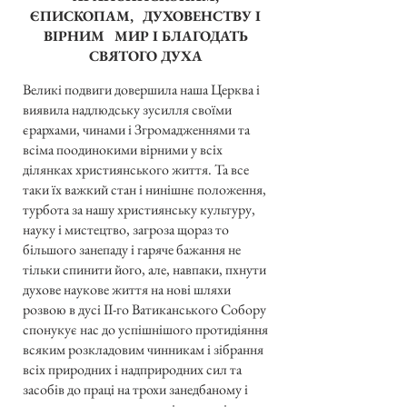
ЄПИСКОПАМ, ДУХОВЕНСТВУ І
ВІРНИМ МИР І БЛАГОДАТЬ
СВЯТОГО ДУХА
Великі подвиги довершила наша Церква і
виявила надлюдську зусилля своїми
єрархами, чинами і Згромадженнями та
всіма поодинокими вірними у всіх
ділянках християнського життя. Та все
таки їх важкий стан і нинішнє положення,
турбота за нашу християнську культуру,
науку і мистецтво, загроза щораз то
більшого занепаду і гаряче бажання не
тільки спинити його, але, навпаки, пхнути
духове наукове життя на нові шляхи
розвою в дусі II-го Ватиканського Собору
спонукує нас до успішнішого протидіяння
всяким розкладовим чинникам і зібрання
всіх природних і надприродних сил та
засобів до праці на трохи занедбаному і