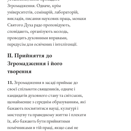
Згромадження. Одначе, крім
університетів, семінарій, лабораторій,
викладів, писання наукових праць, монахи
Святого Духа радо проповідують,
сповідають, організують молодь,
проводять духовними вправами,
передусім для освічених і інтелігенції.
II. Прийняття до
Згромадження і його
творення
11.
Згромадження в засаді приймає до
своєї спільноти священиків, одначе і
кандидатів духовного стану та світських,
щонайменше з середнім образуванням, які
бажають посвятитися науці, культурі і
мистецтву та праведному життю і плекати
їх, або бажають бути прийнятими
помічниками в тій праці, якщо самі не