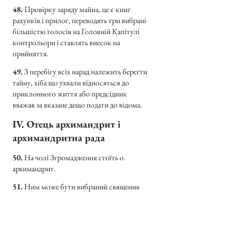
48.
Провірку заряду майна, це є книг
рахунків і прилог, переводять три вибрані
більшістю голосів на Головній Капітулі
контрольори і ставлять внесок на
прийняття.
49.
З перебігу всіх нарад належить берегти
тайну, хіба що ухвали відносяться до
приклонного життя або предсідник
вважав за вказане дещо подати до відома.
IV. Отець архимандрит і
архимандритна рада
50.
На чолі Згромадження стоїть о.
архимандрит.
51.
Ним може бути вибраний священик
монах, що має 40 літ життя, 10 літ
священства і 10 літ чернецтва, на п’ять літ.
Вимагана є більшість 2/3 голосів