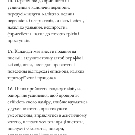
14.
Перепоною до прийняття на
уєдинення є канонічні перепони,
передусім недуги, каліцтво, велика
нервовість і неврастенія, залість і злість,
нахил до удавання, нещирости і
фарисейства, нахил до тяжких гріхів і
проступків.
15.
Кандидат має внести подання на
письмі і залучити точну автобіографію і
всі свідоцтва, посвідки про життя і
поведення від пароха і єпископа, на яких
території жив і працював.
16.
Після прийняття кандидат відбуває
однорічне уєдинення, щоб провірити
стійкість свого наміру, глибше вдуматись
у духовне життя, практикувати
умертвлення, вправлятись в аскетичному
життю, плекати чесноти-праці чистоти,
послуху і убожества, покори,
справедливости і інших чеснот.