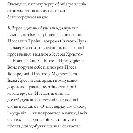
Очевидно, в першу чергу обов’язує членів
Згромадження послух для своєї
безпосередньої влади.
8.
Згромадження буде завжди шукати
помочі, потіхи і скріплення в почитанні
Пресвятої Тройці, зокрема Святого Духа,
як джерела всього існування, освячення і
просвічення, вісланого Ісусом Христом
— Божим Сином і Божою Премудрістю.
Воно поручає себе під покров Пресв.
Богородиці, Престолу Мудрости, св.
Івана Хрестителя, зразка прямування
дорогою Правди, постійности віри і
характеру, св. Йосафата, опікуна
домобудування, апостолів, як носіїв і
сіячів правди, св. Отців, передусім Сходу,
і мудреців — як покровителів науки, і всіх
святих, наглядного образу спонуки і
посвят для здобуття знання і святости.