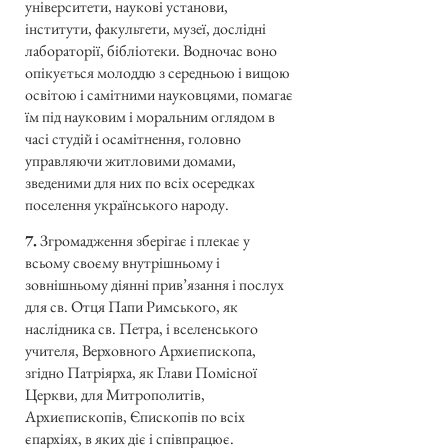
університети, наукові установи,
інститути, факультети, музеї, дослідні
лабораторії, бібліотеки. Водночас воно
опікується молоддю з середньою і вищою
освітою і самітними науковцями, помагає
їм під науковим і моральним оглядом в
часі студій і осамітнення, головно
управляючи житловими домами,
зведеними для них по всіх осередках
поселення українського народу.
7.
Згромадження зберігає і плекає у
всьому своєму внутрішньому і
зовнішньому діянні прив’язання і послух
для св. Отця Папи Римського, як
наслідника св. Петра, і вселенського
учителя, Верховного Архиєпископа,
згідно Патріярха, як Глави Помісної
Церкви, для Митрополитів,
Архиєпископів, Єпископів по всіх
єпархіях, в яких діє і співпрацює.