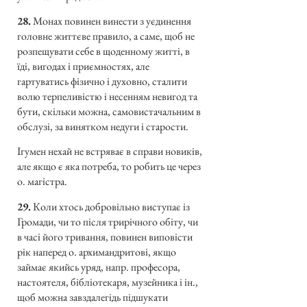
28.
Монах повинен винести з уєдинення
головне життєве правило, а саме, щоб не
розпещувати себе в щоденному житті, в
їді, вигодах і приємностях, але
гартуватись фізично і духовно, сталити
волю терпеливістю і несенням невигод та
бути, скільки можна, самовистачальним в
обслузі, за винятком недуги і старости.
Ігумен нехай не встряває в справи новиків,
але якщо є яка потреба, то робить це через
о. магістра.
29.
Коли хтось добровільно виступає із
Громади, чи то після трирічного обіту, чи
в часі його тривання, повинен виповісти
рік наперед о. архимандритові, якщо
займає якийсь уряд, напр. професора,
настоятеля, бібліотекаря, музейника і ін.,
щоб можна завздалегідь підшукати