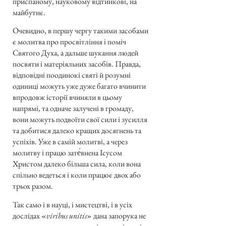
приспаному, науковому відтинкові, на
майбутнє.
Очевидно, в першу чергу такими засобами
є молитва про просвітління і поміч
Святого Духа, а дальше шукання людей
посвяти і матеріяльних засобів. Правда,
відповідні поодинокі святі й розумні
одиниці можуть уже дуже багато вчинити
впродовж історії вчиняли в цьому
напрямі, та одначе залучені в громаду,
вони можуть подвоїти свої сили і зусилля
та добитися далеко кращих досягнень та
успіхів. Уже в самій молитві, а через
молитву і працю зате́внена Ісусом
Христом далеко більша сила, коли вона
спільно ведеться і коли працює двох або
трьох разом.
Так само і в науці, і мистецтві, і в усіх
дослідах «
viribus unitis
» дана запорука не