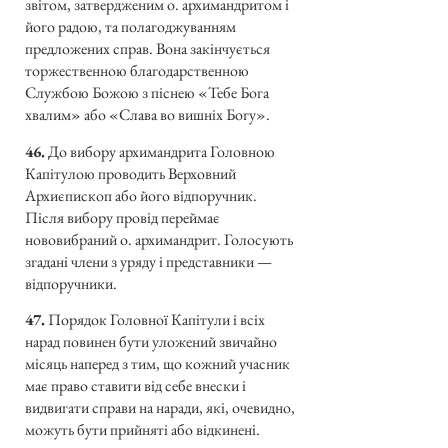
звітом, затвердженим о. архимандритом і
його радою, та полагоджуванням
предложених справ. Вона закінчується
торжественною благодарственною
Службою Божою з піснею «Тебе Бога
хвалим» або «Слава во вишніх Богу».
46.
До вибору архимандрита Головною
Капітулою проводить Верховний
Архиєпископ або його відпоручник.
Після вибору провід переймає
нововибраний о. архимандрит. Голосують
згадані члени з уряду і представники —
відпоручники.
47.
Порядок Головної Капітули і всіх
нарад повинен бути уложений звичайно
місяць наперед з тим, що кожний учасник
має право ставити від себе внески і
видвигати справи на наради, які, очевидно,
можуть бути прийняті або відкинені.