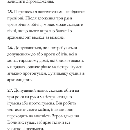
залишити Згромадження.
25.
Переписка з настоятелями не підлягає
провірці. Після зложення три рази
трьохрічних обітів, монах може складати
вічні, якщо цього виразно бажає і о.
архимандрит вважає за вказане.
26.
Допускаються, де є потребують за
допущенням до або проти обітів, всі в
монастирському домі, які ближче знають
кандидата, одначе рішає магістер і ігумен,
зглядно протоігумен, а у випадку сумнівів
архимандрит.
27.
Допущений новик складає обіти на
три роки на руки магістра, зглядно
ігумена або протоігумена. Він робить
тестамент свого майна, інакше воно
переходить на власність Згромадження.
Коли виступає, забирає тільки всі
ужиткові предмети.