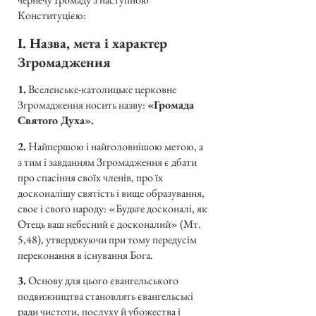
Конституцією:
I. Назва, мета і характер
Згромадження
1.
Вселенське-католицьке церковне
Згромадження носить назву:
«Громада
Святого Духа».
2.
Найпершою і найголовнішою метою, а
з тим і завданням Згромадження є дбати
про спасіння своїх членів, про їх
досконалішу святість і вище образування,
своє і свого народу: «Будьте досконалі, як
Отець ваш небесний є досконалий» (Мт.
5,48), утверджуючи при тому передусім
переконання в існування Бога.
3.
Основу для цього євангельського
подвижництва становлять євангельські
ради чистоти, послуху й убожества і