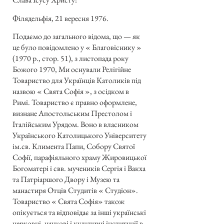
Філядельфія, 21 вересня 1976.
Подаємо до загального відома, що — як
це було повідомлено у « Благовіснику »
(1970 р., стор. 51), з листопада року
Божого 1970, Ми оснували Релігійне
Товариство для Українців Католиків під
назвою « Свята Софія », з осідком в
Римі. Товариство є правно оформлене,
визнане Апостольським Престолом і
Італійським Урядом. Воно в власником
Українського Католицького Університету
ім.св. Климента Папи, Собору Святої
Софії, парафіяльного храму Жировицької
Богоматері і свв. мучеників Сергія і Вакха
та Патріаршого Двору і Музею та
манастиря Отців Студитів « Студіон».
Товариство « Свята Софія» також
опікується та відповідає за інші українські
церковні, наукові і культурні інституції в