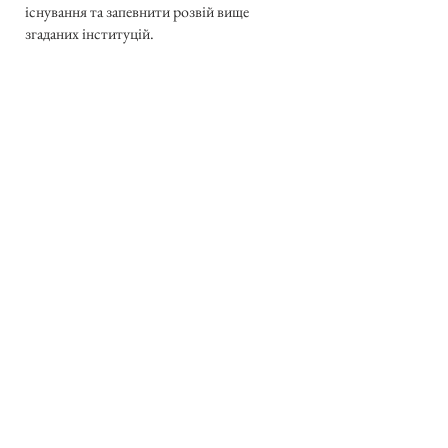
існування та запевнити розвій вище
згаданих інституцій.
Щоб уможливити Товариству « Свята
Софія» сповнити це валке завдання,
поручаємо і уповноважнюємо
Товариство « Свята Софія» у ЗСА
очолити і оформити в його
корпораційних рамцях також і збірку під
назвою: ПАТРІЯРШИЙ ФОНД на
терені її діяння у ЗСА та даємо Наше
Патріярше Благословення на ту діяльність
— з надією, що вона стане приміром і для
інших країн українського поселення в
діяспорі.
+Йосиф Патріярх