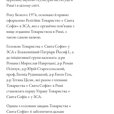
Римі і в цілому світі.
Року Божого 1974, основано й правно
оформлено Релігійне Товариство « Свята
Софія» в ЗСА, яке є органічно повʼязане з
вище згаданим Товариством в Римі, з
такою самою назвою.
Головою Товариства « Свята Софія» у
ЗСА є Блаженніший Патріарх Йосиф І., а
до ініціятивної групи належать: д-ри
Романа і Мирослав Навроцькі, д-р Роман
Осінчук, д-р Юрій Старосольський,
проф.Леонід Рудницький, д-р Евген Гіль,
д-р Тетяна Цісик, які разом з членами
Товариства « Свята Софія» в Римі
становлять першу Управу Товариства «
Свята Софія » у ЗСА.
Одним з головних завдань Товариства «
Свята Софія» 6 забезпечити дальше