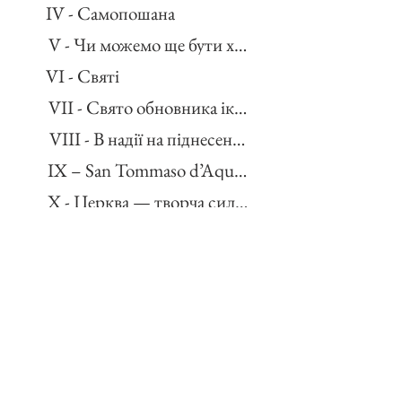
IV - Самопошана
V - Чи можемо ще бути христіянами?
VI - Святі
VII - Свято обновника ікони
IX – San Tommaso d’Aquino
X - Церква — творча сила народу
Примітки
PATRIARCA JOSYF SLIPYJ