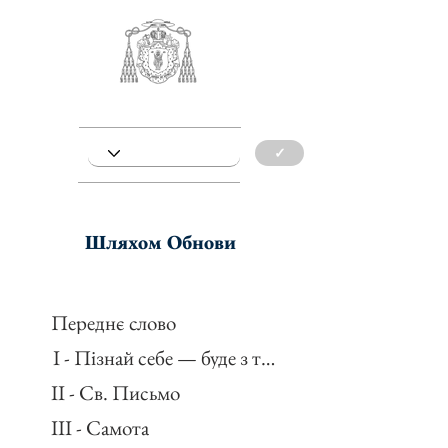
✓
Шляхом Обнови
Переднє слово
I - Пізнай себе — буде з тебе
II - Св. Письмо
III - Самота