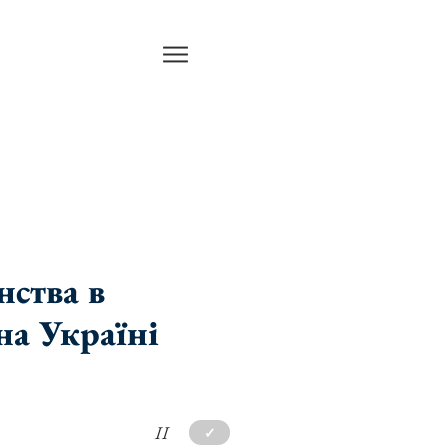
нства в
на Україні
II
✓