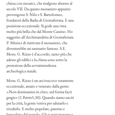
chiesa con mosaici, che risalgono almeno al
secolo VII. Da questo monastero appunto
provengono S. Nilo e S. Bartolomeo,
fondatori della Badia di Grottaferrata. E una
posizione eccezionale. Si gode una vista
molto più bella che dal Monte Cassino. Ho
suggerito all'Archimandrita di Grottaferrata
P. Minisci di riattivare il monastero, che
diventerebbe un santuario famoso. S.E.
Mons. G. Rizzo è d'accordo, tanto più che
adesso gli edifici e la chiesa sono sotto la
protezione della sovraintendenza
archeologica statale.
Mons. G. Rizzo è un arcivescovo veramente
eccezionale, amato e venerato dalla gente:
«Non dominantes in clero, sed forma facti
gregis» (1 Petrin5,30). Quando siamo usciti
per la città, la gente veniva per salutarlo e
rivederlo. E molto popolare, paterno e
benvoluto dal popolo. Gli si avvicinavano e