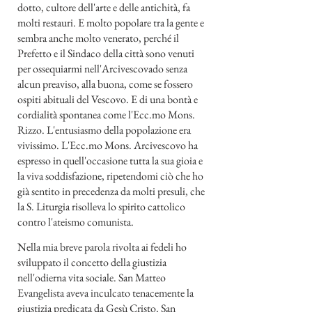
dotto, cultore dell'arte e delle antichità, fa
molti restauri. E molto popolare tra la gente e
sembra anche molto venerato, perché il
Prefetto e il Sindaco della città sono venuti
per ossequiarmi nell'Arcivescovado senza
alcun preaviso, alla buona, come se fossero
ospiti abituali del Vescovo. E di una bontà e
cordialità spontanea come l'Ecc.mo Mons.
Rizzo. L'entusiasmo della popolazione era
vivissimo. L'Ecc.mo Mons. Arcivescovo ha
espresso in quell'occasione tutta la sua gioia e
la viva soddisfazione, ripetendomi ciò che ho
già sentito in precedenza da molti presuli, che
la S. Liturgia risolleva lo spirito cattolico
contro l'ateismo comunista.
Nella mia breve parola rivolta ai fedeli ho
sviluppato il concetto della giustizia
nell'odierna vita sociale. San Matteo
Evangelista aveva inculcato tenacemente la
giustizia predicata da Gesù Cristo. San