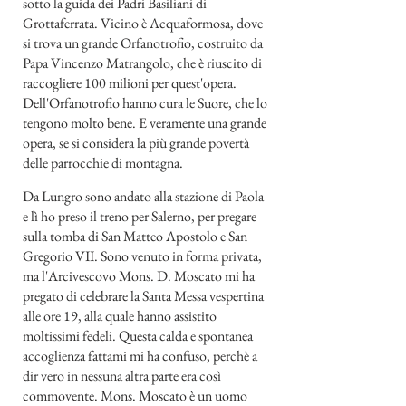
sotto la guida dei Padri Basiliani di
Grottaferrata. Vicino è Acquaformosa, dove
si trova un grande Orfanotrofio, costruito da
Papa Vincenzo Matrangolo, che è riuscito di
raccogliere 100 milioni per quest'opera.
Dell'Orfanotrofio hanno cura le Suore, che lo
tengono molto bene. E veramente una grande
opera, se si considera la più grande povertà
delle parrocchie di montagna.
Da Lungro sono andato alla stazione di Paola
e lì ho preso il treno per Salerno, per pregare
sulla tomba di San Matteo Apostolo e San
Gregorio VII. Sono venuto in forma privata,
ma l'Arcivescovo Mons. D. Moscato mi ha
pregato di celebrare la Santa Messa vespertina
alle ore 19, alla quale hanno assistito
moltissimi fedeli. Questa calda e spontanea
accoglienza fattami mi ha confuso, perchè a
dir vero in nessuna altra parte era così
commovente. Mons. Moscato è un uomo