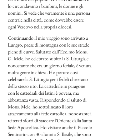
lo circondavano i bambini, le donne e gli
uomini. Si vede che veramente è una persona
centrale nella città, come dovrebbe essere
ogni Vescovo nella propria diocesi.
Continuando il mio viaggio sono arrivato a
Lungro, paese di montagna con le sue strade
piene di curve. Salutato dall'Ecc.mo Mons.
G. Mele, ho celebrato subito la S. Liturgia e
nonostante che era un giorno feriale, è venuta
molta gente in chiesa. Ho potuto così
celebrare la S. Liturgia per i fedeli che erano
dello stesso rito. La cattedrale in paragone
con le cattedrali dei latini è povera, ma
abbastanza vasta. Rispondendo al saluto di
Mons. Mele, ho sottolineato il loro
attaccamento alla fede cattolica, nonostante i
reiterati sforzi di staccare l'Oriente dalla Santa
Sede Apostolica. Ho visitato anche il Piccolo
Seminario con 30 alunni a S. Basile, che sono