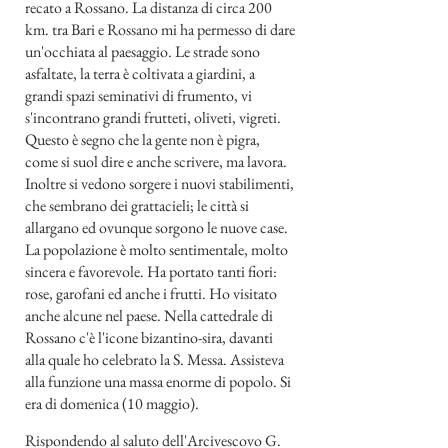
recato a Rossano. La distanza di circa 200
km. tra Bari e Rossano mi ha permesso di dare
un'occhiata al paesaggio. Le strade sono
asfaltate, la terra è coltivata a giardini, a
grandi spazi seminativi di frumento, vi
s'incontrano grandi frutteti, oliveti, vigreti.
Questo è segno che la gente non è pigra,
come si suol dire e anche scrivere, ma lavora.
Inoltre si vedono sorgere i nuovi stabilimenti,
che sembrano dei grattacieli; le città si
allargano ed ovunque sorgono le nuove case.
La popolazione è molto sentimentale, molto
sincera e favorevole. Ha portato tanti fiori:
rose, garofani ed anche i frutti. Ho visitato
anche alcune nel paese. Nella cattedrale di
Rossano c'è l'icone bizantino-sira, davanti
alla quale ho celebrato la S. Messa. Assisteva
alla funzione una massa enorme di popolo. Si
era di domenica (10 maggio).
Rispondendo al saluto dell'Arcivescovo G.