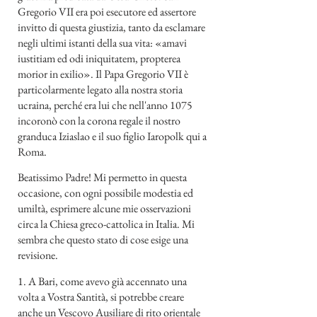
Gregorio VII era poi esecutore ed assertore
invitto di questa giustizia, tanto da esclamare
negli ultimi istanti della sua vita: «amavi
iustitiam ed odi iniquitatem, propterea
morior in exilio». Il Papa Gregorio VII è
particolarmente legato alla nostra storia
ucraina, perché era lui che nell'anno 1075
incoronò con la corona regale il nostro
granduca Iziaslao e il suo figlio Iaropolk qui a
Roma.
Beatissimo Padre! Mi permetto in questa
occasione, con ogni possibile modestia ed
umiltà, esprimere alcune mie osservazioni
circa la Chiesa greco-cattolica in Italia. Mi
sembra che questo stato di cose esige una
revisione.
1. A Bari, come avevo già accennato una
volta a Vostra Santità, si potrebbe creare
anche un Vescovo Ausiliare di rito orientale