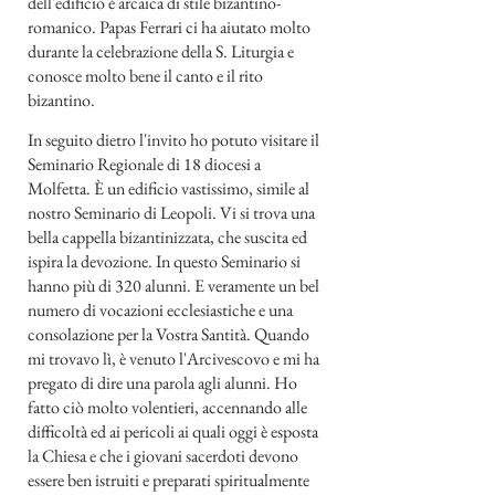
dell'edificio è arcaica di stile bizantino-
romanico. Papas Ferrari ci ha aiutato molto
durante la celebrazione della S. Liturgia e
conosce molto bene il canto e il rito
bizantino.
In seguito dietro l'invito ho potuto visitare il
Seminario Regionale di 18 diocesi a
Molfetta. È un edificio vastissimo, simile al
nostro Seminario di Leopoli. Vi si trova una
bella cappella bizantinizzata, che suscita ed
ispira la devozione. In questo Seminario si
hanno più di 320 alunni. E veramente un bel
numero di vocazioni ecclesiastiche e una
consolazione per la Vostra Santità. Quando
mi trovavo lì, è venuto l'Arcivescovo e mi ha
pregato di dire una parola agli alunni. Ho
fatto ciò molto volentieri, accennando alle
difficoltà ed ai pericoli ai quali oggi è esposta
la Chiesa e che i giovani sacerdoti devono
essere ben istruiti e preparati spiritualmente