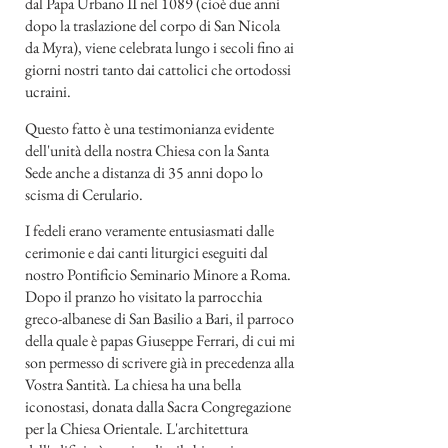
dal Papa Urbano II nel 1089 (cioè due anni
dopo la traslazione del corpo di San Nicola
da Myra), viene celebrata lungo i secoli fino ai
giorni nostri tanto dai cattolici che ortodossi
ucraini.
Questo fatto è una testimonianza evidente
dell'unità della nostra Chiesa con la Santa
Sede anche a distanza di 35 anni dopo lo
scisma di Cerulario.
I fedeli erano veramente entusiasmati dalle
cerimonie e dai canti liturgici eseguiti dal
nostro Pontificio Seminario Minore a Roma.
Dopo il pranzo ho visitato la parrocchia
greco-albanese di San Basilio a Bari, il parroco
della quale è papas Giuseppe Ferrari, di cui mi
son permesso di scrivere già in precedenza alla
Vostra Santità. La chiesa ha una bella
iconostasi, donata dalla Sacra Congregazione
per la Chiesa Orientale. L'architettura