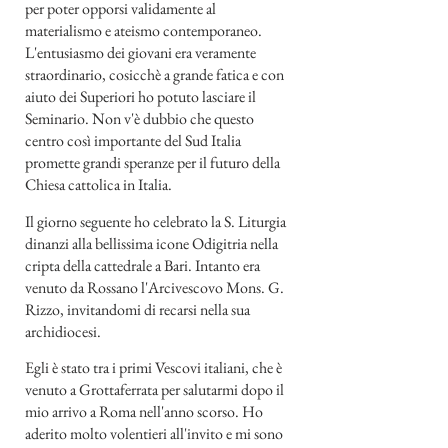
per poter opporsi validamente al
materialismo e ateismo contemporaneo.
L'entusiasmo dei giovani era veramente
straordinario, cosicchè a grande fatica e con
aiuto dei Superiori ho potuto lasciare il
Seminario. Non v'è dubbio che questo
centro così importante del Sud Italia
promette grandi speranze per il futuro della
Chiesa cattolica in Italia.
Il giorno seguente ho celebrato la S. Liturgia
dinanzi alla bellissima icone Odigitria nella
cripta della cattedrale a Bari. Intanto era
venuto da Rossano l'Arcivescovo Mons. G.
Rizzo, invitandomi di recarsi nella sua
archidiocesi.
Egli è stato tra i primi Vescovi italiani, che è
venuto a Grottaferrata per salutarmi dopo il
mio arrivo a Roma nell'anno scorso. Ho
aderito molto volentieri all'invito e mi sono