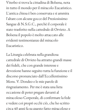
Viterbo si trova la cittadina di Bolsena, nota
in tutto il mondo per il miracolo Eucaristico.
L'antica chiesa è ben conservata e si ammira
l'altare con alcune gocce del Preziosissimo
Sangue di N.S.G.C., perchè il corporale è
stato trasferito nella cattedrale di Orvieto. A
Bolsena il popolo è molto attaccato alle
evidenti testimonianze del miracolo
Eucaristico.
La Liturgia celebrata nella grandiosa
cattedrale di Orvieto ha attratto grandi masse
dei fedeli, che con grande interesse e
devozione hanno seguito tutta la funzione e il
discorso pronunciato dall'Eccellentissimo
Mons. V. Dondeo e le mie parole di
ringraziamento. Per me è stata una lieta
occasione di poter pregare davanti al
miracoloso Corporale, di confermare la fede
e vedere coi propri occhi ciò, che ho scritto
circa 40 anni fa su questo fatto miracoloso e