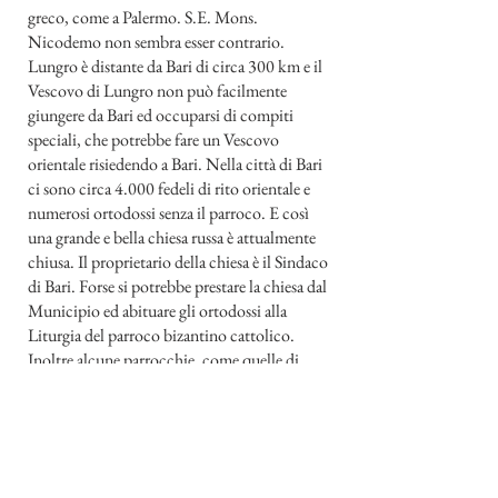
greco, come a Palermo. S.E. Mons.
Nicodemo non sembra esser contrario.
Lungro è distante da Bari di circa 300 km e il
Vescovo di Lungro non può facilmente
giungere da Bari ed occuparsi di compiti
speciali, che potrebbe fare un Vescovo
orientale risiedendo a Bari. Nella città di Bari
ci sono circa 4.000 fedeli di rito orientale e
numerosi ortodossi senza il parroco. E così
una grande e bella chiesa russa è attualmente
chiusa. Il proprietario della chiesa è il Sindaco
di Bari. Forse si potrebbe prestare la chiesa dal
Municipio ed abituare gli ortodossi alla
Liturgia del parroco bizantino cattolico.
Inoltre alcune parrocchie, come quelle di
Taranto, Lecce ed altre sono più vicine a Bari
che a Lungro.
Questo Vescovo Ausiliare avrebbe il compito
e l'obbligo di cercar ad allacciare e mantenere
le relazioni coi Vescovi ortodossi greci,